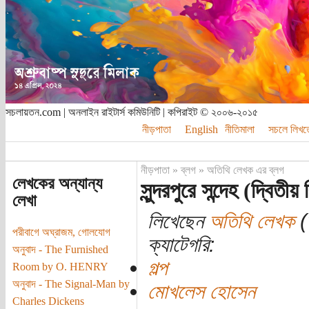
সচলায়তন.com | অনলাইন রাইটার্স কমিউনিটি | কপিরাইট © ২০০৬-২০১৫
নীড়পাতা
English
নীতিমালা
সচলে লিখত
নীড়পাতা
»
ব্লগ
»
অতিথি লেখক এর ব্লগ
লেখকের অন্যান্য
সুন্দরপুরে সন্দেহ (দ্বিতীয
লেখা
লিখেছেন
অতিথি লেখক
(ত
পরীবাগে অঘ্রাজম, গোলযোগ
ক্যাটেগরি:
অনুবাদ - The Furnished
গল্প
Room by O. HENRY
অনুবাদ - The Signal-Man by
মোখলেস হোসেন
Charles Dickens