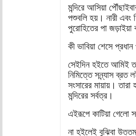
মন্দিরে আসিয়া পৌঁছাইবা
পশুবলি হয়। নারী এবং 
পুরোহিতের পা জড়াইয়
কী ভাবিয়া শেসে প্রধান
সেইদিন হইতে আমিই তার
নিমিত্তে সন্ন্যাস ব্রত 
সংসারের মায়ায়। তারা হাস
মন্দিরের সর্বত্র।
এইরূপে কাটিয়া গেলো স
না হইলেই বুঝিবা উত্