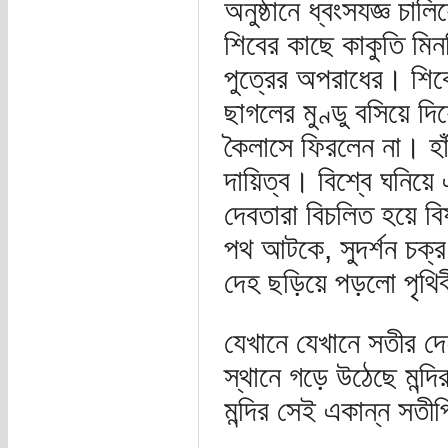
অনুষ্ঠানে ধ্বংসযজ্ঞ চাল
শিবের কাছে কাকুতি মিনত
পুত্রের অপরাধের। শিব
ছাগলের মুণ্ডু বসিয়ে দি
কৈলাসে ফিরলেন না। হাঁ
দায়িত্ব। বিশ্বে ঘনিয়
দেবতারা বিচলিত হয়ে বি
পথ আটকে, সুদর্শন চক্র
দেহ ছড়িয়ে পড়লো পৃথি
যেখানে যেখানে সতীর দে
স্থানে গড়ে উঠেছে মন্দ
মন্দির সেই একান্ন সত