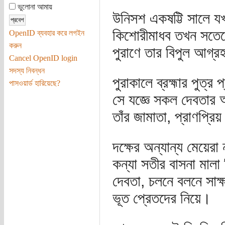
ভুলোনা আমায়
উনিসশ একষট্টি সালে যখন
কিশোরীমাধব তখন সতেরো
OpenID ব্যবহার করে লগইন
করুন
পুরাণে তার বিপুল আগ্র
Cancel OpenID login
সদস্য নিবন্ধন
পুরাকালে ব্রহ্মার পুত
পাসওয়ার্ড হারিয়েছে?
সে যজ্ঞে সকল দেবতার 
তাঁর জামাতা, প্রাণপ্রিয
দক্ষের অন্যান্য মেয়ের
কন্যা সতীর বাসনা মাল
দেবতা, চলনে বলনে সাক্
ভূত প্রেতদের নিয়ে।