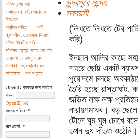
সুন্দরপুরে সন্দেহ
বালিশ (শেষ পর্ব)
সববয়সী
একাত্তর। বর্থরে আমাদের
দিনগুলো
(লিখতে লিখতে টের পাচ
অনূদিত কবিতা — একটি
প্রলয়গীত, চেসোয়াফ মিয়োশ
করি)
বালিশ (দ্বিতীয় পর্ব)
জীবনের পড়ন্ত বেলায় টের পাই
ইনছান আলির কাছে সহায় 
তারায় খচিত রংধনু বাতাস
শহরে ছোট্ট একটি ব্যাব
ঊনপঞ্চাশ বছর আগের কথা
আঁকটোবর - শেষ সপ্তাহ
পুরোদমে চলছে অবকাঠাম
তৈরি হচ্ছে রাস্তাঘাট, 
OpenID ব্যবহার করে লগইন
করুন:
জড়িত লক্ষ লক্ষ প্রতিষ্ঠ
OpenID কি?
নারায়ণমাধব। বড় ছেল
সদস্য পরিচয়:
*
টোলে ঘুম ঘুম চোখে বসে
পাসওয়ার্ড:
*
তখন দুধ দাঁতও ওঠেনি।