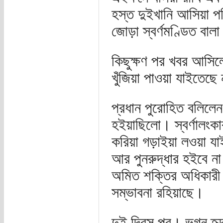
হস্ত দুইখানি আসিয়া প
জোড়া স্বর্ণমণ্ডিত বাল
কিছুক্ষণ পর খবর আসিলো
খুঁজিয়া পাওয়া যাইতেছে
প্রধান পুরোহিত বলিলেন
হইয়াছিলো। স্বর্ণালং
করিয়া গড়াইয়া লওয়া যা
আর পুনরুদ্ধার হইবে না
অমিত শক্তির অধিকারী
সম্ভাবনা রহিয়াছে।
দুই দিবস পর। ভগ্ন হৃদয়