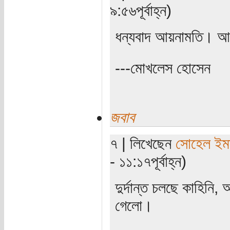
৯:৫৬পূর্বাহ্ন)
ধন্যবাদ আয়নামতি। আ
---মোখলেস হোসেন
জবাব
৭ | লিখেছেন
সোহেল ইম
- ১১:১৭পূর্বাহ্ন)
দুর্দান্ত চলছে কাহিনি
গেলো।