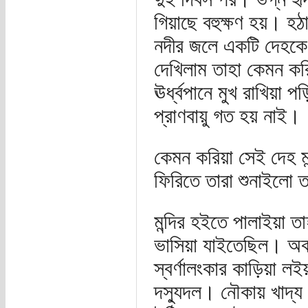
গিয়াছে বহুক্ষণ হয়। হঠ
নদীর জলে একটি দেহকে লই
দেখিলাম তাহা কেমন কর
ঊর্ধ্বপানে মুখ রাখিয়া
প্রাণবায়ু গত হয় নাই।
কেমন করিয়া সেই দেহ মন
ফিরিতে তারা শুনাইলো 
মন্দির হইতে পালাইয়া তাহ
ভাসিয়া যাইতেছিল। অকস
স্বর্ণালংকার কাড়িয়া ল
দস্যুদল। নৌকায় খাদ্