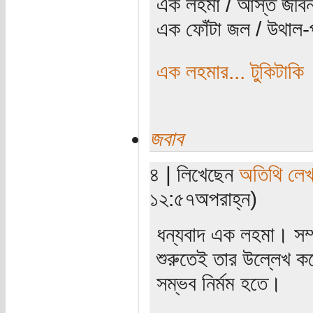
এক লহমা / আস্ত জীবন
এক ফোঁটা জল / উথাল-প
এক লহমার... টুকিটাকি
জবাব
৪ | লিখেছেন
অতিথি লে
১২:৫৭অপরাহ্ন)
ধন্যবাদ এক লহমা। সম
শুরুতেই তার উল্লেখ ক
সম্ভব নির্মম হতে।