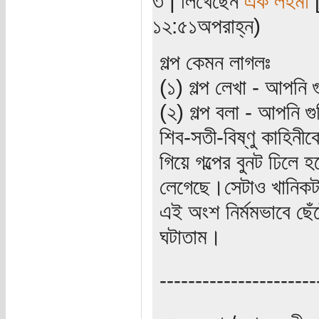
৩ | লিখেছেন
এক লহমা
[
১২:৫১অপরাহ্ন)
গল্প কেমন লাগলঃ
(১) গল্প লেখা - আপনি
(২) গল্প বলা - আপনি 
শিব-সতী-বিষ্ণু কাহিনী
গিয়ে গল্পের বুনট ঢিল
লেগেছে।সেটাও খানিকটা
এই অংশ নির্মমভাবে ছে
ঘটাতাম।
----------------------