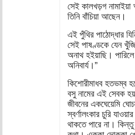
সেই কালখড়গ নামাইয়া
তিনি বাঁচিয়া আছেন।
এই পুঁথির পাঠোদ্ধার য
সেই পাষণ্ডকে যেন খুঁজিয
অনাথ হইয়াছি। পারিলে
অনিবার্য।”
কিশোরীমাধব হতভম্ব হয
বসু নামের এই সেবক হয়ত
জীবনের একঘেয়েমি ঘোচা
স্বর্ণালংকার চুরি যাওয
থাকতে পারে না। কিন্তু
কথা। এক্কা দোক্কা খে