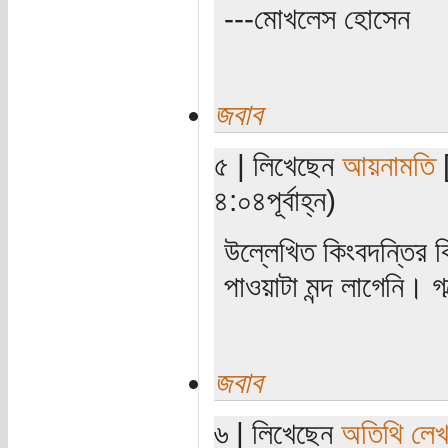
---মোখলেস হোসেন
জবাব
৫ | লিখেছেন
আয়নামতি
[
৪:০৪পূর্বাহ্ন)
উল্লেখিত কিংবদন্তির ক
পাওয়াটা মন্দ লাগেনি। 
জবাব
৬ | লিখেছেন
অতিথি লে