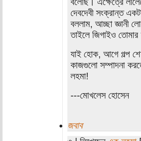
বলেছি। এক্ষেত্রে লীল
দেবদেবী সংক্রান্ত একটা
বললাম, আচ্ছা জ্ঞানী ল
তাইলে জিগাইও তোমার 
যাই হোক, আগে গল্প শ
কাজগুলো সম্পাদনা কর
লহমা!
---মোখলেস হোসেন
জবাব