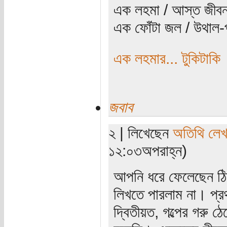
এক লহমা / আস্ত জীবন
এক ফোঁটা জল / উথাল-প
এক লহমার... টুকিটাকি
জবাব
২ | লিখেছেন
অতিথি লে
১২:০৩অপরাহ্ন)
আপনি ধরে ফেলেছেন ঠি
লিখতে পারলাম না। প্র
দ্বিতীয়ত, গল্পের গরু 