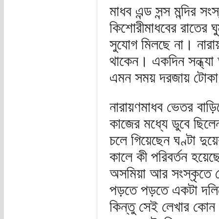
মাধব এন্ড সন্স মন্দির 
কিশোরীমাধবের রাতের ঘু
সুযোগ মিলছে না। নারায়
থাকেন। একদিন সন্ধ্যা 
এমন সময় দরজায় টোক
নারায়ণমাধব ভেতর বাড
কাজের মধ্যে ডুবে ছিলে
চলে গিয়েছেন ঘণ্টা দ
কালে কী পরিবর্তন হয়েছ
অসমিয়া আর সংস্কৃতে ল
পড়তে পড়তে একটা দল
কিন্তু সেই লেখার কোন 