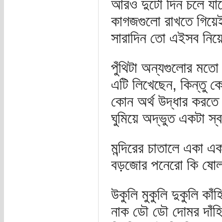
আরও দুটো দিন চলে যাবে।
কাগজগুলো রাখতে গিয়ে
সারাদিন তো এইসব নিয়
পুঁথিটা অন্যগুলোর মতো
এটি লিখেছেন, কিন্তু 
কোন অর্থ উদ্ধার করতে 
ঘুমিয়ে অদ্ভুত একটা স
মন্দিরের চাতালে একা এ
বড়জোর পনেরো কি ষোল
উকুলি মুকুলি দুকুলি কাঁহ
নাক ডৌ ডৌ দোমর দাঁহ