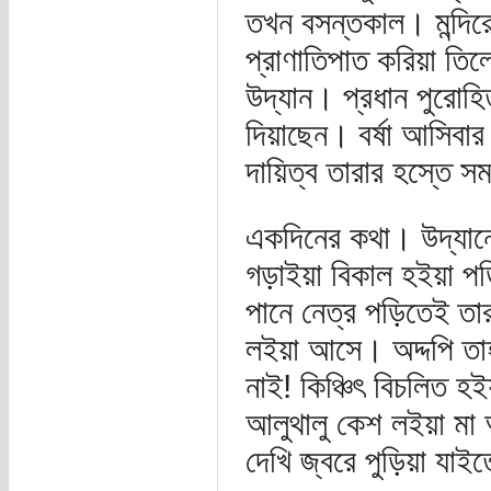
তখন বসন্তকাল। মন্দিরে
প্রাণাতিপাত করিয়া তিলে
উদ্যান। প্রধান পুরোহি
দিয়াছেন। বর্ষা আসিবার
দায়িত্ব তারার হস্তে সম
একদিনের কথা। উদ্যানের 
গড়াইয়া বিকাল হইয়া প
পানে নেত্র পড়িতেই ত
লইয়া আসে। অদ্দপি তা
নাই! কিঞ্চিৎ বিচলিত হইয
আলুথালু কেশ লইয়া মা আ
দেখি জ্বরে পুড়িয়া যা