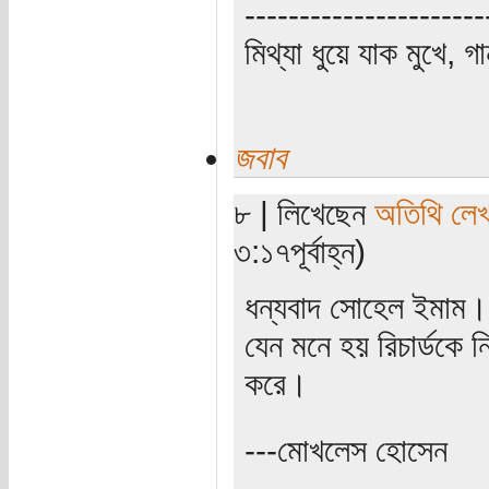
----------------------
মিথ্যা ধুয়ে যাক মুখে, গ
জবাব
৮ | লিখেছেন
অতিথি লে
৩:১৭পূর্বাহ্ন)
ধন্যবাদ সোহেল ইমাম।
যেন মনে হয় রিচার্ডকে
করে।
---মোখলেস হোসেন