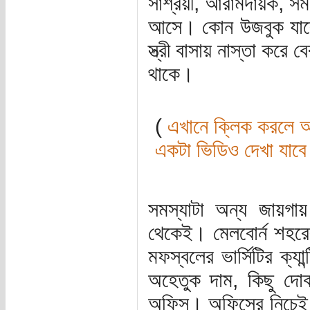
সাশ্রয়ী, আরামদায়ক, স
আসে। কোন উজবুক যাবে 
স্ত্রী বাসায় নাস্তা কর
থাকে।
(
এখানে ক্লিক করলে আ
একটা ভিডিও দেখা যাব
সমস্যাটা অন্য জায়গা
থেকেই। মেলবোর্ন শহরে
মফস্বলের ভার্সিটির ক্য
অহেতুক দাম, কিছু দো
অফিস। অফিসের নিচেই এ