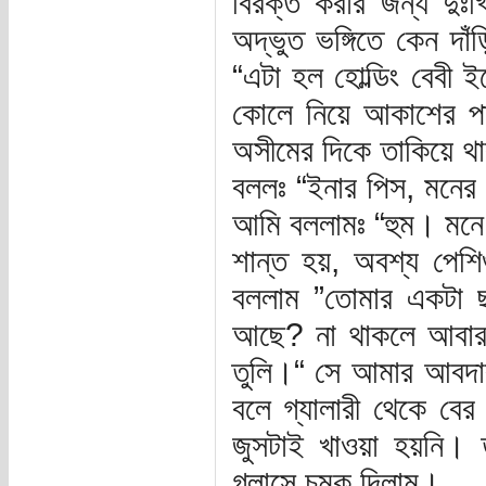
বিরক্ত করার জন্য দু
অদ্ভুত ভঙ্গিতে কেন দাঁ
“এটা হল হোল্ডিং বেবী ই
কোলে নিয়ে আকাশের পা
অসীমের দিকে তাকিয়ে থ
বললঃ “ইনার পিস, মনের ভ
আমি বললামঃ “হুম। মনে 
শান্ত হয়, অবশ্য পেশি
বললাম ”তোমার একটা 
আছে? না থাকলে আবার হো
তুলি।“ সে আমার আবদার
বলে গ্যালারী থেকে বের
জুসটাই খাওয়া হয়নি
গ্লাসে চুমুক দিলাম।