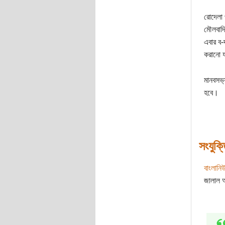
রোদেলা
মৌলবাদ
এবার ব-
করানো 
মানবসভ‍
হবে।
সংযুক্
বাংলান
জালাল আ