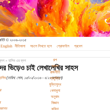
পিরাইট © ২০০৬-২০১৫
English
নীতিমালা
সচলে লিখতে হলে
প্রোফাইল
প্রবেশ
গল্প
ব্লগ
»
হাসিব এর ব্লগ
দের ভিড়েও চাই লেখালেখির সাহস
ভ্রমণ
রাজনীতি
াসিব
(তারিখ: সোম, ১৫/০২/২০১৬ - ৬:২২অপরাহ্ন)
প্রযুক্তি
মুক্তিযুদ্ধ
র
খেলাধুলা
অনুবাদ
ে
বিজ্ঞান
্রকাশন
কবিতা