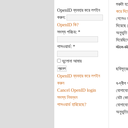
শুরুটা 
OpenID ব্যবহার করে লগইন
করে দিয়
করুন:
গেলেও ত
OpenID কি?
দিয়েছে।
সদস্য পরিচয়:
*
অনুভুত
দিয়েছিল
পাসওয়ার্ড:
*
স্টলে ব
ভুলোনা আমায়
ছবিসূত্
OpenID ব্যবহার করে লগইন
করুন
ব-দ্বীপ
Cancel OpenID login
যোগাযো
সদস্য নিবন্ধন
যেটা কে
পাসওয়ার্ড হারিয়েছে?
যোগাযো
অনুভুত