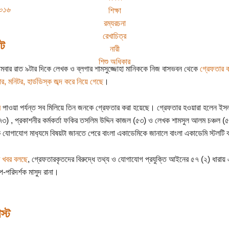
০১৬
শিক্ষা
রম্যরচনা
রেখাচিত্র
ট
নারী
শিশু অধিকার
ার রাত ৯টার দিকে লেখক ও ব্লগার শামসুজ্জোহা মানিককে নিজ বাসভবন থেকে
গ্রেফতার 
র, মনিটর, হার্ডডিস্ক জব্দ করে নিয়ে গেছে
।
র
পাওয়া পর্যন্ত সব মিলিয়ে তিন জনকে গ্রেফতার করা হয়েছে। গ্রেফতার হওয়ারা হলেন ইসলাম
৭৩) , প্রকাশনীর কর্মকর্তা ফকির তসলিম উদ্দিন কাজল (৫৩) ও লেখক শামসুল আলম চঞ্চল
 যোগাযোগ মাধ‍্যমে বিষয়টা জানতে পেরে বাংলা একাডেমিকে জানালে বাংলা একাডেমি স্টলটি ব
 খবর বলছে
, গ্রেফতারকৃতদের বিরুদ্ধে তথ্য ও যোগাযোগ প্রযুক্তি আইনের ৫৭ (২) ধারায়
প-পরিদর্শক মাসুদ রানা।
স্ট