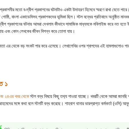
 প্রকাশনীর মতো ব-দ্বীপ প্রকাশনের ঘটনাটাও একটা উদাহরণ হিসেবে স্মরণে রাখা যেতে পারে।
ি গোষ্ঠি, বাংলা একাডেমিসহ প্রকাশকদের ভূমিকা ছিল। স্টল বন্ধের প্রতিবাদে অনুষ্ঠিত মা
দ্বীপ প্রকাশনের ঘটনায় আমরা দেখলাম কীভাবে সামাজিক মাধ‍্যমকে মবিলাইজ করে নত হতে ইচ
যায় এবং কোন লেখকের জীবন বিপন্ন করে তোলা যায়।
্যতা এর থেকে বড় সংকট পার করে এসেছে। লেখালেখির ওপর শ্বাপদের এই হামলাগুলোও পার হ
তি ১
িউজ ২৪এর খবর থেকে
স্টল বন্ধ বিষয়ে কিছু তথ‍্য পাওয়া যাচ্ছে। খবরটি থেকে আমরা জানছি 
হমেদের সঙ্গে কথা বলে স্টলটি বন্ধ করেছে। শাহবাগ থানার ভারপ্রাপ্ত কর্মকর্তা (ওসি) আবু