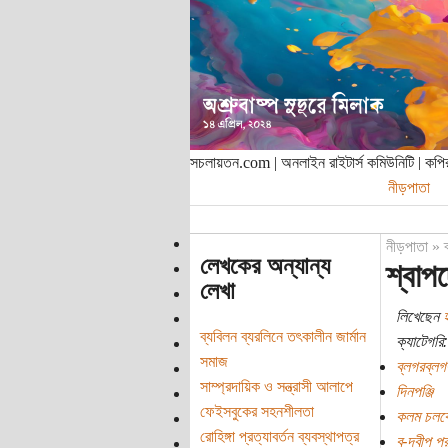
সচলায়তন.com | অনলাইন রাইটার্স কমিউনিটি | ক
নীড়পাতা
নীড়পাতা
»
লেখকের অন্যান্য
শ্বাপ
লেখা
লিখেছেন
হ
ব্যবিলন ব্যরলিনে তৎকালীন জার্মান
ক্যাটেগরি:
সমাজ
ব্লগরব্লগ
সাম্প্রদায়িক ও সন্ত্রাসী আলাপে
দিনপঞ্জি
ফেইসবুকের সহনশীলতা
কলম চলব
রোহিঙ্গা প্রত্যাবর্তন ব্যবস্থাপত্র
ব-দ্বীপ প