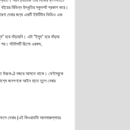
‍্যাত। নয়ন চ‍্যাটার্জি তার নিজের ব্লগসাইটে
 বইয়ের বিভিন্ন উদ্ধৃতির স্কৃনশট প্রকাশ করে।
ধারণা দেবার জন‍্য একটি ইউটিউব ভিডিও এবং
যু” হয়ে দাঁড়ায়নি। এটা “ইস‍্যু” হয়ে দাঁড়ায়
 পর। স্টাটাসটি ছিলো এরকম,
বিতে উচ্চকণ্ঠ নজরে আসতে থাকে। ফেইসবুকে
রকাশ‍্যে জনগণকে আইন হাতে তুলে নেবার
ফেলে দেবার (এই কিওয়ার্ডটা আনসারুল্লাহর