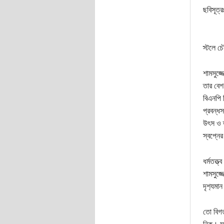
ছবিসূত্র
স্টলে চ
শামসুজ্
তার বেশ
বিএনপি 
প্রবন্ধস
উৎস ও ত
স্বপ্নে
ধর্মতত্
শামসুজ্
দৃশ‍্যম
তো বিগ