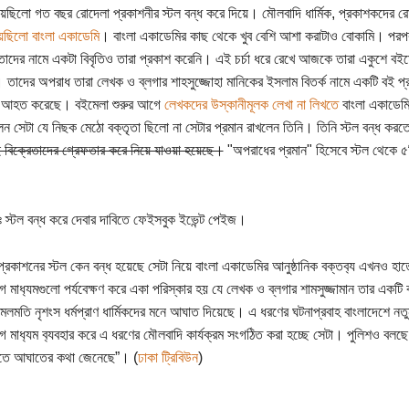
হয়েছিলো গত বছর রোদেলা প্রকাশনীর স্টল বন্ধ করে দিয়ে। মৌলবাদি ধার্মিক, প্রকাশকদের র
েছিলো বাংলা একাডেমি
। বাংলা একাডেমির কাছ থেকে খুব বেশি আশা করাটাও বোকামি। প
াদের নামে একটা বিবৃতিও তারা প্রকাশ করেনি। এই চর্চা ধরে রেখে আজকে তারা একুশে বইমে
 তাদের অপরাধ তারা লেখক ও ব্লগার শাহসুজ্জোহা মানিকের ইসলাম বিতর্ক নামে একটি বই প
ি আহত করেছে। বইমেলা শুরুর আগে
লেখকদের উস্কানীমূলক লেখা না লিখতে
বাংলা একাডেমির
েন সেটা যে নিছক মেঠো বক্তৃতা ছিলো না সেটার প্রমান রাখলেন তিনি। তিনি স্টল বন্ধ কর
ই বিক্রেতাদের গ্রেফতার করে নিয়ে যাওয়া হয়েছে।
"অপরাধের প্রমান" হিসেবে স্টল থেকে ৫
রঃ স্টল বন্ধ করে দেবার দাবিতে ফেইসবুক ইভেন্ট পেইজ।
 প্রকাশনের স্টল কেন বন্ধ হয়েছে সেটা নিয়ে বাংলা একাডেমির আনুষ্ঠানিক বক্তব‍্য এখনও 
গ মাধ‍্যমগুলো পর্যবেক্ষণ করে একা পরিস্কার হয় যে লেখক ও ব্লগার শামসুজ্জামান তার একটি
ামলমতি নৃশংস ধর্মপ্রাণ ধার্মিকদের মনে আঘাত দিয়েছে। এ ধরণের ঘটনাপ্রবাহ বাংলাদেশে নত
গ মাধ‍্যম ব‍্যবহার করে এ ধরণের মৌলবাদি কার্যক্রম সংগঠিত করা হচ্ছে সেটা। পুলিশও বলছে 
িতে আঘাতের কথা জেনেছে”। (
ঢাকা ট্রিবিউন
)