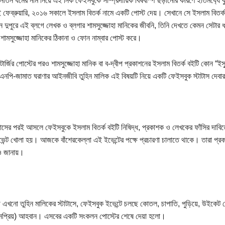
তন ধর্মের নাম নিয়ে এই নিক ফেইসবুকে সাম্প্রদায়িক বিষবাস্প ছড়ানোর কারণে ইতিমধ‍্যে কুখ
ফেব্রুয়ারি, ২০১৬ সকালে ইসলাম বিতর্ক নামে একটি পোস্ট দেয়। সেখানে সে ইসলাম বিতর্ক
 দুপুরে এই ব্লগে লেখক ও ব্লগার শামসুজ্জোহা মানিকের জীবনি, তিনি দেখতে কেমন সেটার 
ামসুজ্জোহা মানিকের ঠিকানা ও ফোন নাম্বার পোস্ট করে।
াটার্জির পোস্টের পরও শামসুজ্জোহা মানিক বা ব-দ্বীপ প্রকাশনের ইসলাম বিতর্ক বইটি কোন “ইস‍্
িএনপি-জামাত ঘরাণার আইনজীবি তুহিন মালিক এই বিষয়টি নিয়ে একটি ফেইসবুক স্টাটাস দেবার
টাসের পরই আসলে ফেইসবুকে ইসলাম বিতর্ক বইটি নিষিদ্ধ, প্রকাশক ও লেখকের ফাঁসির দা
েন্ট খোলা হয়। আজকে বাঁশেরকেল্লা এই ইভেন্টের পক্ষে প্রচারণা চালাতে থাকে। তারা প্
 জানায়।
 এখনো তুহিন মালিকের স্টাটাসে, ফেইসবুক ইভেন্টে চলছে কোতল, চাপাতি, পুড়িয়ে, উইকেট 
প্রিয়) আহবান। এসবের একটি সংকলন পোস্টের শেষে দেয়া হলো।