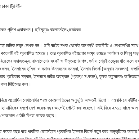
ঃ ঢাকা ট্রিবিউন
ৌকস পুলিশ এ‍্যাকশন। ছবিসূত্রঃ বাংলামেইল২৪ডটকম
জোহা মানিক নতুন লেখক নন। উনি ষাটের দশক থেকেই বামপন্থী রাজনীতি ও লেখালেখির সা
 কয়েকটি বই প্রকাশিত হয়েছে। তার প্রকাশিত বইগুলোর মধ‍্যে রয়েছে আর্যজন ও সিন্ধু সভ‍্যত
বিরোধের সমাজতত্ত্ব, বাংলাদেশের সংকট ও উত্তরণের পথ, ধর্ম ও শ্রেণীতত্ত্বের যাঁতাকলে বা
ংকলন, ইসলামের ভূমিকা ও সমাজ উন্নয়নের সমস‍্যা, ইসলাম বিতর্ক (অনুবাদ সংকলন), বাঙ্গালি 
ার প্রতিকার সন্ধান, ইসলামে নারীর অবস্থান (প্রবন্ধ সংকলন), কৃষক আন্দোলনঃ অভিজ্ঞতা
র কাল মিছিলের কাল।
ত্ব নিয়ে এতোদিন লেখালেখির পরও কোমলমতিদের অনুভুতি অক্ষতই ছিলো। এমনকি যে বইটির কা
জোহা মানিকের ব্লগে বেশ কয়েক বছর আগেই পোস্ট করা হয়েছে। এই নিয়ে ২০১১ সালে আল
ান শোরগোল ওঠেনি বিগত কয়েক বছরে।
ত কয়েক বছর ধরে পাবলিক ডোমেইনে প্রকাশিত ইসলাম বিতর্ক নতুন করে অনুভুতিতে আঘাত উস