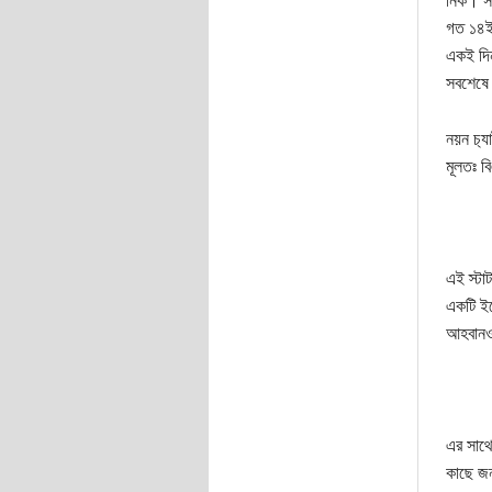
নিক। সনা
গত ১৪ই 
একই দিন
সবশেষে শ
নয়ন চ‍্য
মূলতঃ ব
এই স্টা
একটি ইভ
আহবানও
এর সাথে
কাছে জন