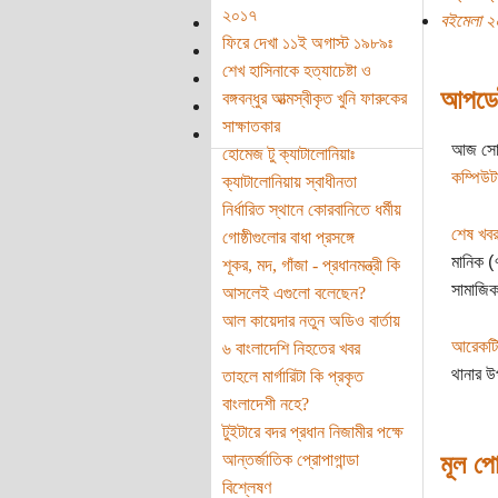
২০১৭
বইমেলা ২
ফিরে দেখা ১১ই অগাস্ট ১৯৮৯ঃ
শেখ হাসিনাকে হত্যাচেষ্টা ও
আপডে
বঙ্গবন্ধুর আত্মস্বীকৃত খুনি ফারুকের
সাক্ষাতকার
আজ সোমব
হোমেজ টু ক্যাটালোনিয়াঃ
কম্পিউটা
ক্যাটালোনিয়ায় স্বাধীনতা
নির্ধারিত স্থানে কোরবানিতে ধর্মীয়
শেষ খব
গোষ্ঠীগুলোর বাধা প্রসঙ্গে
মানিক (
শূকর, মদ, গাঁজা - প্রধানমন্ত্রী কি
সামাজিক
আসলেই এগুলো বলেছেন?
আল কায়েদার নতুন অডিও বার্তায়
আরেকটি
৬ বাংলাদেশি নিহতের খবর
থানার উ
তাহলে মার্গারিটা কি প্রকৃত
বাংলাদেশী নহে?
টুইটারে বদর প্রধান নিজামীর পক্ষে
মূল পো
আন্তর্জাতিক প্রোপাগান্ডা
বিশ্লেষণ