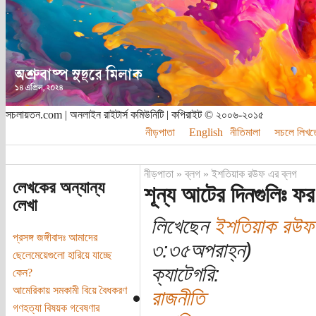
সচলায়তন.com | অনলাইন রাইটার্স কমিউনিটি | কপিরাইট © ২০০৬-২০১৫
নীড়পাতা
English
নীতিমালা
সচলে লিখত
নীড়পাতা
»
ব্লগ
»
ইশতিয়াক রউফ এর ব্লগ
লেখকের অন্যান্য
শূন্য আটের দিনগুলিঃ ফর
লেখা
লিখেছেন
ইশতিয়াক রউফ
প্রসঙ্গ জঙ্গীবাদঃ আমাদের
৩:৩৫অপরাহ্ন)
ছেলেমেয়েগুলো হারিয়ে যাচ্ছে
ক্যাটেগরি:
কেন?
আমেরিকায় সমকামী বিয়ে বৈধকরণ
রাজনীতি
গণহত্যা বিষয়ক গবেষণার