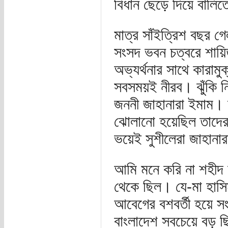
বিধান ছেড়ে দিয়ে বালিতে
মাত্র সাঁইত্রিশ বছর
সংসদ ভবন চত্বরে শায়িত 
অভ্যর্থনার সাথে কারামু
সবসময়ই নীরব। ঝুঁকি নি
জননী জাহানারা ইমাম। 
ঝোলানো হয়েছিল তাদের কু
ভয়েই সুশীলেরা জাহানা
আমি মনে করি না শহীদ জ
থেকে ছিল। যে-মা হাসিম
আবেগের বশবর্তী হয়ে সং
বাংলাদেশ সবচেয়ে বড় ছ