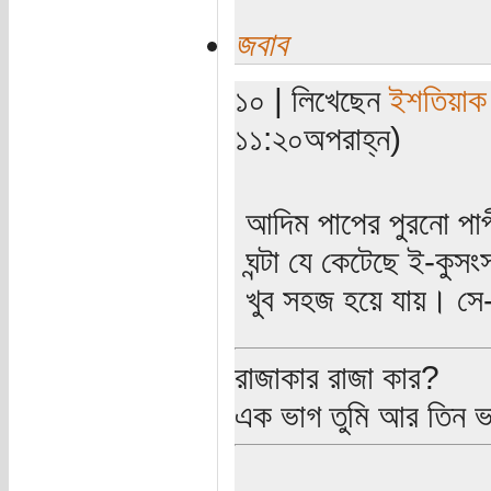
জবাব
১০ | লিখেছেন
ইশতিয়াক
১১:২০অপরাহ্ন)
আদিম পাপের পুরনো পা
ঘন্টা যে কেটেছে ই-কুস
খুব সহজ হয়ে যায়। সে
রাজাকার রাজা কার?
এক ভাগ তুমি আর তিন 