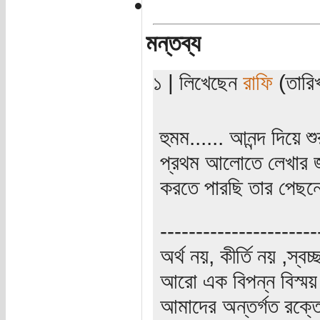
মন্তব্য
১ | লিখেছেন
রাফি
(তারি
হুমম...... আনন্দ দিয়ে 
প্রথম আলোতে লেখার জন
করতে পারছি তার পেছন
----------------------
অর্থ নয়, কীর্তি নয় ,স্ব
আরো এক বিপন্ন বিস্ময়
আমাদের অন্তর্গত রক্ত