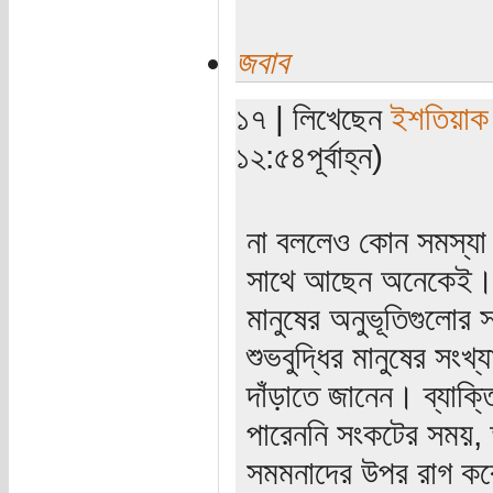
জবাব
১৭ | লিখেছেন
ইশতিয়াক
১২:৫৪পূর্বাহ্ন)
না বললেও কোন সমস্যা
সাথে আছেন অনেকেই। ম
মানুষের অনুভূতিগুলোর
শুভবুদ্ধির মানুষের সং
দাঁড়াতে জানেন। ব্যাক্
পারেননি সংকটের সময়,
সমমনাদের উপর রাগ কর