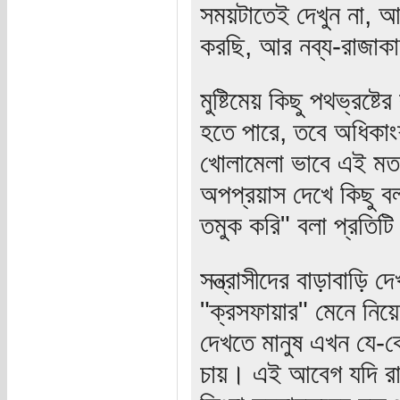
সময়টাতেই দেখুন না, আম
করছি, আর নব্য-রাজাকা
মুষ্টিমেয় কিছু পথভ্রষ্টে
হতে পারে, তবে অধিকাং
খোলামেলা ভাবে এই মত 
অপপ্রয়াস দেখে কিছু 
তমুক করি" বলা প্রতিটি 
সন্ত্রাসীদের বাড়াবাড়ি দ
"ক্রসফায়ার" মেনে নিয়
দেখতে মানুষ এখন যে-ক
চায়। এই আবেগ যদি রাষ্