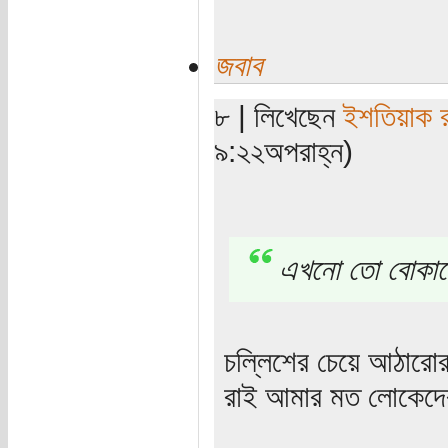
জবাব
৮ | লিখেছেন
ইশতিয়াক 
৯:২২অপরাহ্ন)
এখনো তো বোকাদে
চল্লিশের চেয়ে আঠারো
রাই আমার মত লোকেদে