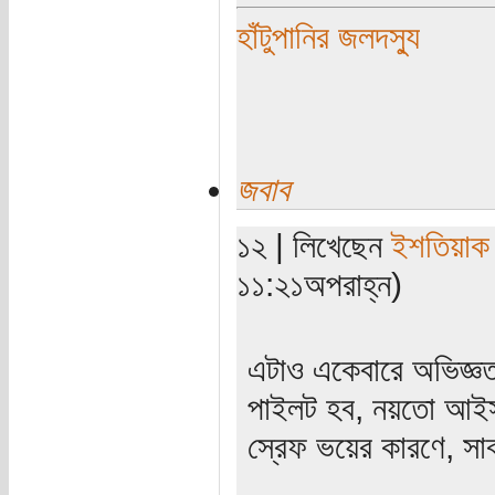
হাঁটুপানির জলদস্যু
জবাব
১২ | লিখেছেন
ইশতিয়াক
১১:২১অপরাহ্ন)
এটাও একেবারে অভিজ্ঞত
পাইলট হব, নয়তো আইসক
স্রেফ ভয়ের কারণে, সাব