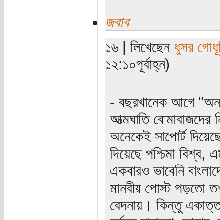
জবাব
১৬ | লিখেছেন
ধুসর গোধূ
১২:১০পূর্বাহ্ন)
- বছরখানেক আগে "অন্
আত্মঘাতি বোমাবাজদের 
অনেকেই সাপোর্ট দিয়েছ
দিয়েছে পশ্চিমা বিশ্ব,
একবারও ভাবেনি বাংলাদে
মানবীয় পোস্ট পড়তো ত
বেদনায়। কিন্তু একাত্ত