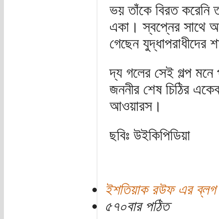
ভয় তাঁকে বিরত করেনি ত
একা। স্বপ্নের সাথে আপ
গেছেন যুদ্ধাপরাধীদের 
দ্য গলের সেই গল্প মন
জননীর শেষ চিঠির একেব
আওয়ারস।
ছবিঃ উইকিপিডিয়া
ইশতিয়াক রউফ এর ব্লগ
৫৭০বার পঠিত