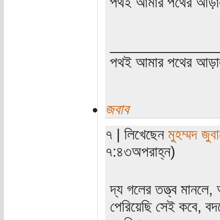
পথই আমার পথের আড়া
_____________
পথই আমার পথের আড়
জবাব
৭ | লিখেছেন
মুহম্মদ জুবা
৭:৪৩অপরাহ্ন)
দ্য গলের তত্ত্ব মানল
পেরিয়েছি সেই কবে, ব