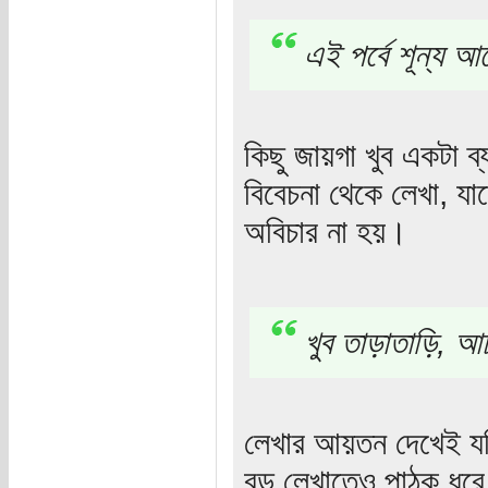
এই পর্বে শূন্য আ
কিছু জায়গা খুব একটা 
বিবেচনা থেকে লেখা, য
অবিচার না হয়।
খুব তাড়াতাড়ি, 
লেখার আয়তন দেখেই যদ
বড় লেখাতেও পাঠক ধর