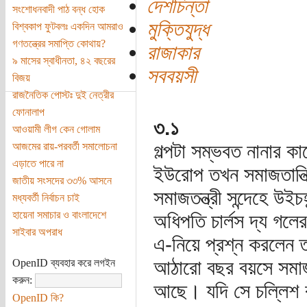
দেশচিন্তা
সংশোধনবাদী পাঠ বন্ধ হোক
মুক্তিযুদ্ধ
বিশ্বকাপ ফুটবলঃ একদিন আমরাও
গণতন্ত্রের সমাপ্তি কোথায়?
রাজাকার
৯ মাসের স্বাধীনতা, ৪২ বছরের
সববয়সী
বিজয়
রাজনৈতিক পোস্টঃ দুই নেত্রীর
ফোনালাপ
৩.১
আওয়ামী লীগ কেন গোলাম
গল্পটা সম্ভবত নানার কা
আজমের রায়-পরবর্তী সমালোচনা
এড়াতে পারে না
ইউরোপ তখন সমাজতান্ত্র
জাতীয় সংসদের ৩৩% আসনে
সমাজতন্ত্রী সন্দেহে উই
মধ্যবর্তী নির্বাচন চাই
হায়েনা সমাচার ও বাংলাদেশে
অধিপতি চার্লস দ্য গলে
সাইবার অপরাধ
এ-নিয়ে প্রশ্ন করলেন 
আঠারো বছর বয়সে সমাজত
OpenID ব্যবহার করে লগইন
করুন:
আছে। যদি সে চল্লিশ ব
OpenID কি?