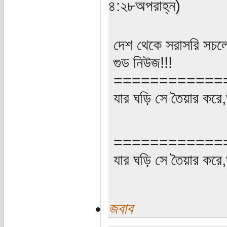
৪:২৮অপরাহ্ন)
দেশ থেকে সরাসরি সচলে
গুড নিউজ!!!
============
যার ঘড়ি সে তৈয়ার করে
============
যার ঘড়ি সে তৈয়ার করে
জবাব