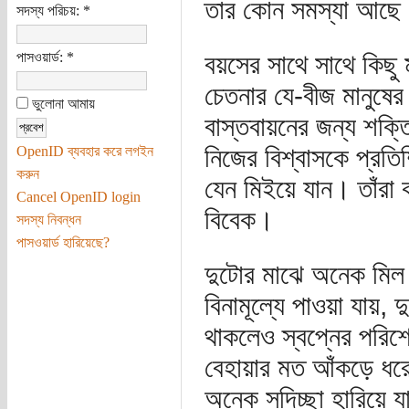
তার কোন সমস্যা আছে
সদস্য পরিচয়:
*
পাসওয়ার্ড:
*
বয়সের সাথে সাথে কিছু 
চেতনার যে-বীজ মানুষে
ভুলোনা আমায়
বাস্তবায়নের জন্য শক্তি
নিজের বিশ্বাসকে প্রত
OpenID ব্যবহার করে লগইন
করুন
যেন মিইয়ে যান। তাঁরা
Cancel OpenID login
বিবেক।
সদস্য নিবন্ধন
পাসওয়ার্ড হারিয়েছে?
দুটোর মাঝে অনেক মিল থ
বিনামূল্যে পাওয়া যায়,
থাকলেও স্বপ্নের পরিশ
বেহায়ার মত আঁকড়ে ধরে
অনেক সদিচ্ছা হারিয়ে য