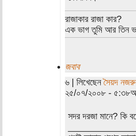
রাজাকার রাজা কার?
এক ভাগ তুমি আর তিন 
জবাব
৬ | লিখেছেন
সৈয়দ নজরু
২৫/০৭/২০০৮ - ৫:৩৮অপ
সদর দরজা মানে? কি ব
_____________