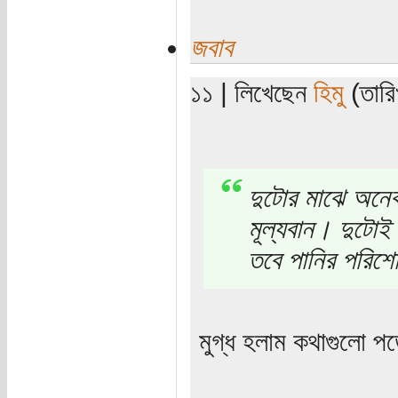
জবাব
১১ | লিখেছেন
হিমু
(তারি
দুটোর মাঝে অনেক 
মূল্যবান। দুটোই 
তবে পানির পরিশো
মুগ্ধ হলাম কথাগুলো 