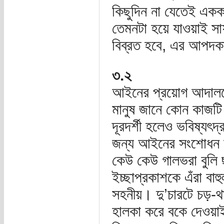
কিছুদিন না যেতেই একক
তেমনটা হয়ে যাওয়াই সাফল
বিব্রত হবে, এর আপদকাল
৩.২
আইনের প্রয়োগ আদালতে 
মানুষ জানে কোন কাজটি 
দূরদর্শী হলেও ভবিষ্যৎদ
জন্য আইনের সংশোধন হয়
কেউ কেউ গালভরা বুলি ছ
ইচ্ছাপ্রকাশকে এঁরা বাহ
সহনীয়। দু’চারটে চড়-থা
হালকা করে বকে দেওয়া