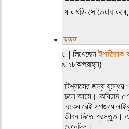
============
যার ঘড়ি সে তৈয়ার করে
জবাব
৫ | লিখেছেন
ইশতিয়াক 
৯:১৮অপরাহ্ন)
বিশ্বাসের জন্য যুদ্ধের
চলে আসে। অবিরাম প্রোপ
একেবারেই মগজধোলাইকৃত
জীবন দিতে প্রস্তুত।
কোনদিন।