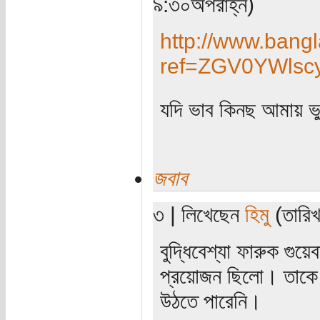
৯:৩০অপরাহ্ন)
http://www.bang
ref=ZGV0YWls
যদি ভাব কিনছ আমায় ভ
জবাব
৩ | লিখেছেন
হিমু
(তারিখ
বুদ্ধিবেশ্যা ফারুক গু
প্রয়োজন ছিলো। তাকে 
উঠতে পারেনি।