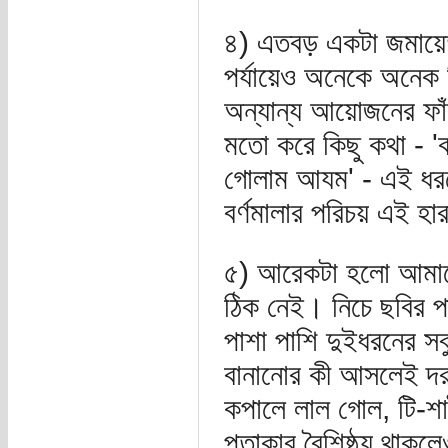
৪) এতবড় একটা জমায়েত
পর্যায়েও অনেকে অনেক 
অন্যান্য আয়োজনের ফা
মতো করে কিছু কথা - '
গোলাম আযম' - এই ধর
বর্ণমালার পরিচয় এই হা
৫) আরেকটা হলো আমাদে
ঠিক নেই। নিচে ছবির পত
পাশা পাশি দুইধরনের স
বানানোর কী আসলেই দরকার
কপালে লাল গোল, টি-শা
পতাকার বৈশিষ্ঠ্য থাকল