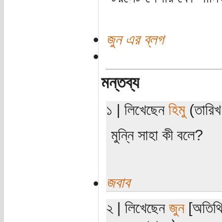
জুন এর ব্লগ
মন্তব্য
১ | লিখেছেন
হিমু
(তারিখ
মুন্নি সাহা কী বলে?
জবাব
২ | লিখেছেন
জুন
[অতিথি]