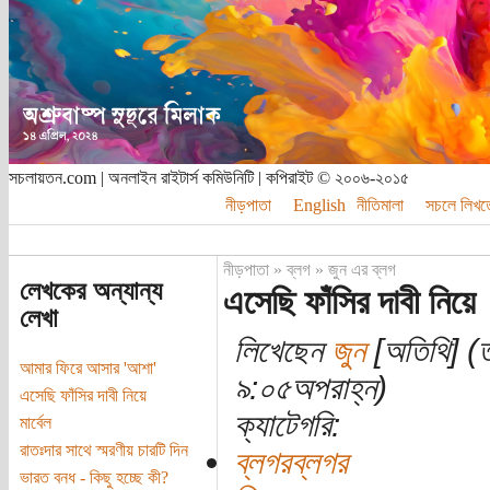
সচলায়তন.com | অনলাইন রাইটার্স কমিউনিটি | কপিরাইট © ২০০৬-২০১৫
নীড়পাতা
English
নীতিমালা
সচলে লিখত
নীড়পাতা
»
ব্লগ
»
জুন এর ব্লগ
লেখকের অন্যান্য
এসেছি ফাঁসির দাবী নিয়ে
লেখা
লিখেছেন
জুন
[অতিথি] (ত
আমার ফিরে আসার 'আশা'
৯:০৫অপরাহ্ন)
এসেছি ফাঁসির দাবী নিয়ে
ক্যাটেগরি:
মার্বেল
রাতঃদার সাথে স্মরণীয় চারটি দিন
ব্লগরব্লগর
ভারত বনধ - কিছু হচ্ছে কী?