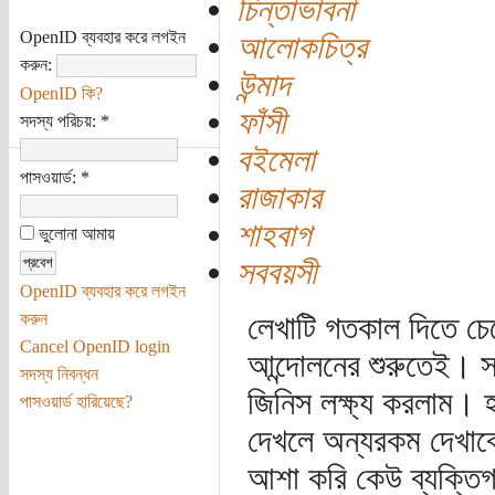
চিন্তাভাবনা
OpenID ব্যবহার করে লগইন
আলোকচিত্র
করুন:
উন্মাদ
OpenID কি?
ফাঁসী
সদস্য পরিচয়:
*
বইমেলা
পাসওয়ার্ড:
*
রাজাকার
শাহবাগ
ভুলোনা আমায়
সববয়সী
OpenID ব্যবহার করে লগইন
করুন
লেখাটি গতকাল দিতে চেয়
Cancel OpenID login
আন্দোলনের শুরুতেই। সশ
সদস্য নিবন্ধন
জিনিস লক্ষ্য করলাম। হ
পাসওয়ার্ড হারিয়েছে?
দেখলে অন্যরকম দেখাবে
আশা করি কেউ ব্যক্তিগ