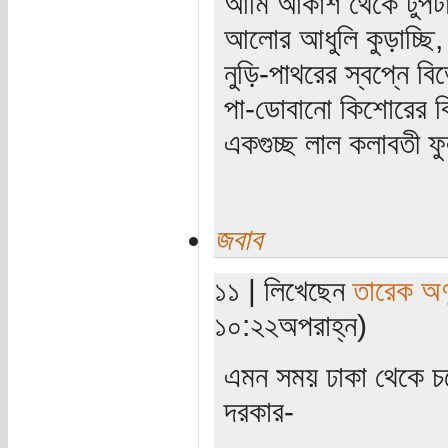
আমি আকাশ থেকে টুপটা
আলোর আধুলি কুড়াচ্ছি,
নুড়ি-পাথরের স্বপ্নে ব
পা-ডোবানো কিশোরের বি
একগুচ্ছ লাল কলাবতী ফু
জবাব
১১ | লিখেছেন
তারেক অণ
১০:২২অপরাহ্ন)
এমন সময় ঢাকা থেকে চ
দরকার-