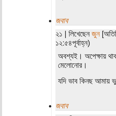
জবাব
২১ | লিখেছেন
জুন
[অতিথ
১২:৫৪পূর্বাহ্ন)
অবশ্যই। অপেক্ষায় থা
মেলোনোর।
যদি ভাব কিনছ আমায় ভ
জবাব