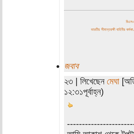
বিএ
ভারতীয় সীমান্তরক্ষী বাহিনীর কর্
জবাব
২৩ | লিখেছেন
মেঘা
[অতি
১২:৩১পূর্বাহ্ন)
----------------------
আমি আকাশ থেকে টুপটা