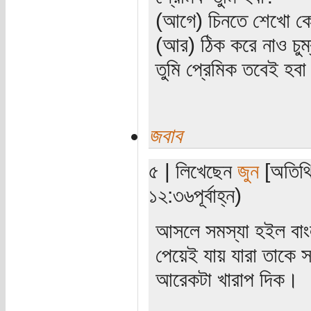
(আগে) চিনতে শেখো কো
(আর) ঠিক করে নাও চুম
তুমি প্রেমিক তবেই হব
জবাব
৫ | লিখেছেন
জুন
[অতিথি
১২:৩৬পূর্বাহ্ন)
আসলে সমস্যা হইল বাংলা
পেয়েই যায় যারা তাকে 
আরেকটা খারাপ দিক।