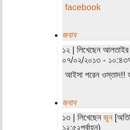
facebook
জবাব
১২ | লিখেছেন আলতাইর (য
০৭/০২/২০১৩ - ১০:৪৩অ
আইসা পরেন ওস্তাদ!! হ
জবাব
১৩ | লিখেছেন
জুন
[অতিথ
১২:৫২পূর্বাহ্ন)