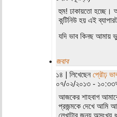
হুম! ঢাকায়তো হচ্ছে। 
কন্টিনিউ হয় এই ব্যাপ
যদি ভাব কিনছ আমায় ভ
জবাব
১৪ | লিখেছেন
প্রৌঢ় ভা
০৭/০২/২০১৩ - ১০:৩৩অ
আজকের শাহবাগ আমাকে
প্রজন্মকে দেখে আমি 
লেখাটার জন্য অসংখ্য 