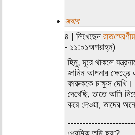
জবাব
৪ | লিখেছেন
রাতঃস্মরণীয়
- ১১:০১অপরাহ্ন)
হিমু, দূরে থাকলে যন্ত
জানিন আপনার ক্ষেত্রে
ফারুককে চাক্ষুস দেখি
দেখেছি, তাতে আমি নিয়
করে দেওয়া, তাদের অন
----------------------
প্রেমিক তুমি হবা?