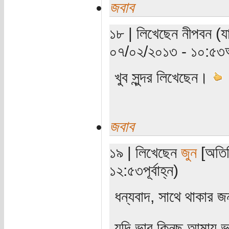
জবাব
১৮ | লিখেছেন নীপবন (যাচ
০৭/০২/২০১৩ - ১০:৫৩অ
খুব সুন্দর লিখেছেন।
জবাব
১৯ | লিখেছেন
জুন
[অতিথ
১২:৫৩পূর্বাহ্ন)
ধন্যবাদ, সাথে থাকার জ
যদি ভাব কিনছ আমায় ভ