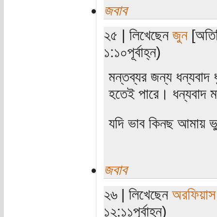
জবাব
২৫ | লিখেছেন
জুন
[অতিথ
১:১০পূর্বাহ্ন)
মন্তব্যর জন্য ধন্যবা
হতেই পারে। ধন্যবাদ ম
যদি ভাব কিনছ আমায় ভ
জবাব
২৬ | লিখেছেন
অরফিয়াস
১২:১১পূর্বাহ্ন)