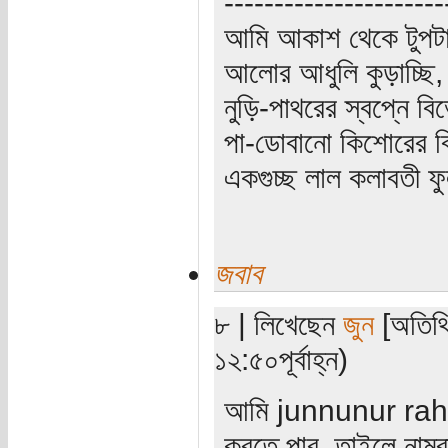
----------------------
আমি আকাশ থেকে টুপটা
আলোর আধুলি কুড়াচ্ছি,
নুড়ি-পাথরের স্বপ্নে ব
পা-ডোবানো কিশোরের বি
একগুচ্ছ লাল কলাবতী ফু
জবাব
৮ | লিখেছেন
জুন
[অতিথি
১২:৫০পূর্বাহ্ন)
আমি junnunur rahm
করতে পার, তাইলে নাম্ব