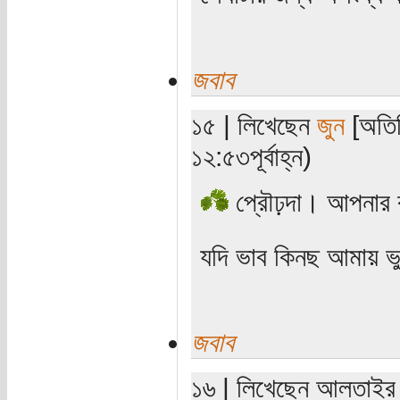
জবাব
১৫ | লিখেছেন
জুন
[অতিথ
১২:৫৩পূর্বাহ্ন)
প্রৌঢ়দা। আপনার 
যদি ভাব কিনছ আমায় ভ
জবাব
১৬ | লিখেছেন আলতাইর (য