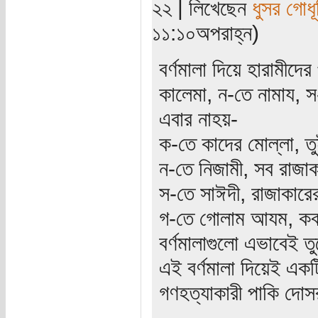
২২ | লিখেছেন
ধুসর গোধূ
১১:১০অপরাহ্ন)
বর্ণমালা দিয়ে হারামীদ
কালেমা, ন-তে নামায,
এবার নাহয়-
ক-তে কাদের মোল্লা, ত
ন-তে নিজামী, সব রাজা
স-তে সাঈদী, রাজাকারে
গ-তে গোলাম আযম, কবর
বর্ণমালাগুলো এভাবেই 
এই বর্ণমালা দিয়েই একট
গণহত্যাকারী পাকি দোস