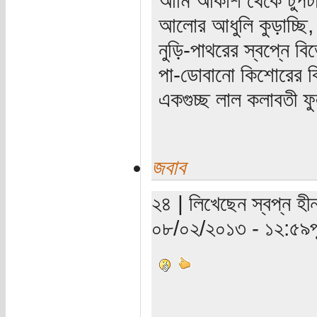
আলোর আধুলি কুড়াচ্ছি,
নুড়ি-পাথরের স্বপ্নে ব
পা-ডোবানো কিশোরের বি
একগুচ্ছ লাল কলাবতী ফু
জবাব
২৪ | লিখেছেন স্বপ্ন হীন
০৮/০২/২০১৩ - ১২:৫৯পূর্