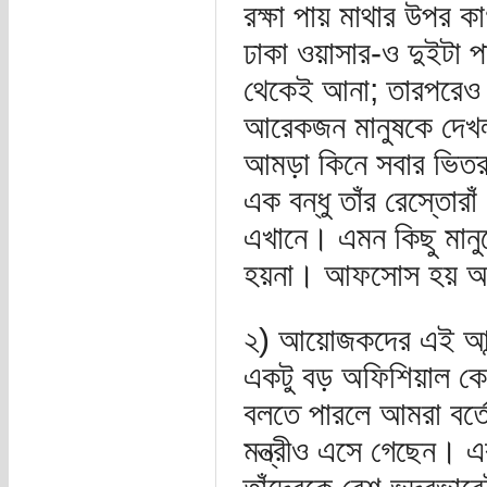
রক্ষা পায় মাথার উপর
ঢাকা ওয়াসার-ও দুইটা 
থেকেই আনা; তারপরেও কি
আরেকজন মানুষকে দেখলা
আমড়া কিনে সবার ভিত
এক বন্ধু তাঁর রেস্তোরাঁ
এখানে। এমন কিছু মান
হয়না। আফসোস হয় আ
২) আয়োজকদের এই আন্দ
একটু বড় অফিশিয়াল 
বলতে পারলে আমরা বর্ত
মন্ত্রীও এসে গেছেন। এ