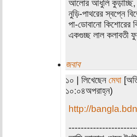
আলোর আধুলি কুড়াচ্ছি,
নুড়ি-পাথরের স্বপ্নে ব
পা-ডোবানো কিশোরের বি
একগুচ্ছ লাল কলাবতী ফু
জবাব
১০ | লিখেছেন
মেঘা
[অতি
১০:০৪অপরাহ্ন)
http://bangla.bd
----------------------