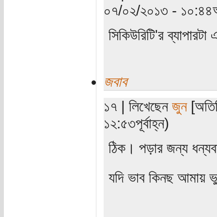
০৭/০২/২০১৩ - ১০:৪৪অ
সিকিউরিটি'র ব্যাপারটা 
জবাব
১৭ | লিখেছেন
জুন
[অতিথ
১২:৫৩পূর্বাহ্ন)
ঠিক। পড়ার জন্য ধন্য
যদি ভাব কিনছ আমায় ভ