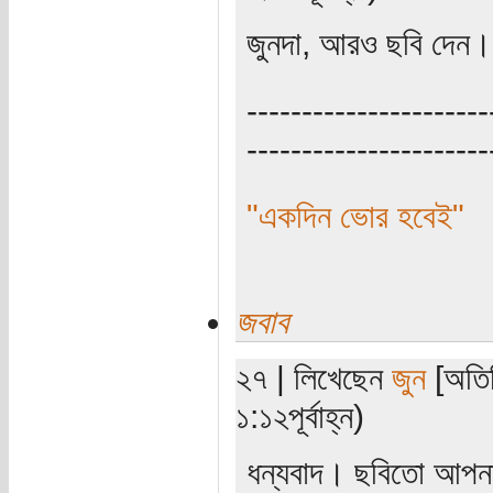
জুনদা, আরও ছবি দেন
----------------------
----------------------
"একদিন ভোর হবেই"
জবাব
২৭ | লিখেছেন
জুন
[অতিথ
১:১২পূর্বাহ্ন)
ধন্যবাদ। ছবিতো আপনার