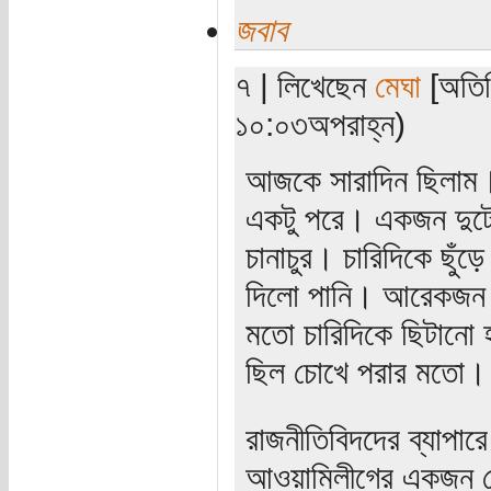
জবাব
৭ | লিখেছেন
মেঘা
[অতিথ
১০:০৩অপরাহ্ন)
আজকে সারাদিন ছিলাম। 
একটু পরে। একজন দুটো
চানাচুর। চারিদিকে ছুঁড়
দিলো পানি। আরেকজন নি
মতো চারিদিকে ছিটানো
ছিল চোখে পরার মতো।
রাজনীতিবিদদের ব্যাপার
আওয়ামিলীগের একজন নেত