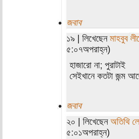
জবাব
১৯ | লিখেছেন
মাহবুব লী
৫:০৭অপরাহ্ন)
হাজারো না; পুরাটাই
সেইখানে কতটা জন্ম আছ
জবাব
২০ | লিখেছেন
অতিথি ল
৫:০১অপরাহ্ন)