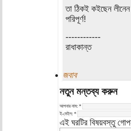
তা ঠিকই কইছেন লীনেন দ
পরিপূর্ণ!
------------
রাধাকান্ত
জবাব
নতুন মন্তব্য করুন
আপনার নাম:
*
ই-মেইল:
*
এই ঘরটির বিষয়বস্তু গোপ