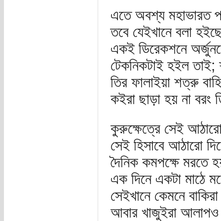
এতে অবশ্য মহাভারত পড়
তবে যেইখানে বলা হইছে অ
একই ডিরেকশনে অর্জুনরে
টেকনিকটাই হইল তাই; শ
তির ফালাইয়া শত্রু বাহ
কইরা ছাড়া হয় না বরং ত
কুরুক্ষেত্রে সেই আঠার
সেই হিসাবে আঠারো দি
দৈনিক কমপক্ষে মরতে হ
এক দিনে একটা মাঠে মর
সেইখানে কেমনে বাকিরা
আবার খাজুইরা আলাপও 