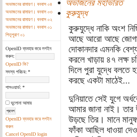
অভাজনের মহাভারত
অভাজনের রামায়ণ। বনবাস ০৪
কুরুযুদ্ধ
অভাজনের রামায়ণ। বনবাস ০৩
অভাজনের রামায়ণ। বনবাস ০২
কুরুযুদ্ধে নাকি অংশ ন
অভাজনের রামায়ণ। বনবাস ০১
পিতৃপুরাণ ০১
আছে আরো আছে জোগানদার
দোকানদার এমনকি বেশ্যা
OpenID ব্যবহার করে লগইন
করুন:
করলে খাড়ায় ৪৭ লক্ষ 
OpenID কি?
দিলে পুরা যুদ্ধে বলতে
সদস্য পরিচয়:
*
করছে একটা মাঠেই...
পাসওয়ার্ড:
*
দুনিয়াতে সেই যুগে অর
ভুলোনা আমায়
আমার জানা নাই। তার উ
উড়ছে তির। মানে মানুষগ
OpenID ব্যবহার করে লগইন
করুন
ফাঁকা আছিল ধাওয়া দেওয়
Cancel OpenID login