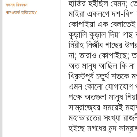
হাজির হইছিল যেমন; ত
সদস্য নিবন্ধন
মাইরা একলগে দশ-বিশ হ
পাসওয়ার্ড হারিয়েছে?
কোপাইয়া এক বেলাতেই 
কুড়ালি কুড়াল দিয়া গা
নিরীহ নির্জীব গাছের 
না; তারাও কোপাইছে; ত
অত মানুষ আছিল কি না 
খ্রিস্টপূর্ব চতুর্থ শতক
এমন কোনো যোগাযোগ প্র
পক্ষে অতগুলা মানুষ গ
সাম্রাজ্যের সময়েই মহ
মহাভারতের সংখ্যা রাজ
হইছে মগধের নন্দ সাম্রা