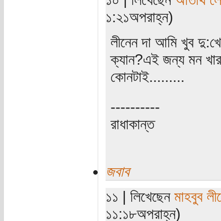
১:২১অপরাহ্ন)
লীনেন দা আমি খুব দু:
ক্যান?এই জন্য মন খা
কোনটাই.........
----------
রাধাকান্ত
জবাব
১১ | লিখেছেন
মাহবুব লী
১১:১৮অপরাহ্ন)