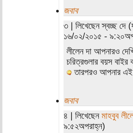
জবাব
৩ | লিখেছেন স্বচ্ছ দে 
১৬/০২/২০১৫ - ৯:২০অপ
লীলেন দা আপনারও দেখি
চরিত্রগুলার বয়স বাইর
তারপরও আপনার এই 
জবাব
৪ | লিখেছেন
মাহবুব লীল
৯:৫২অপরাহ্ন)