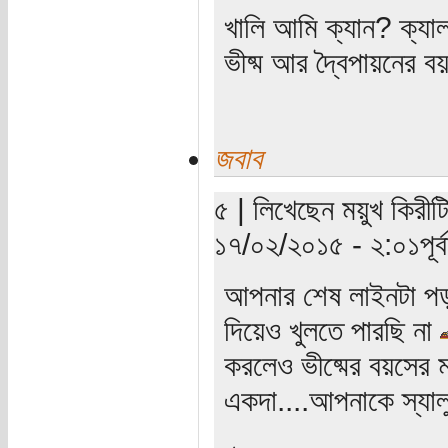
খালি আমি ক্যান? ক্যাল
ভীষ্ম আর দ্বৈপায়নের ব
জবাব
৫ | লিখেছেন ময়ুখ কিরীটি
১৭/০২/২০১৫ - ২:০১পূর্বা
আপনার শেষ লাইনটা পড়
দিয়েও খুলতে পারছি না
করলেও ভীষ্মের বয়সের 
একদা....আপনাকে স্যা