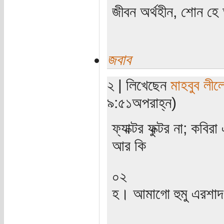
জীবন অর্থহীন, শোন হে অ
জবাব
২ | লিখেছেন
মাহবুব লীল
৯:৫১অপরাহ্ন)
ফ্যাক্টর ফুক্টর না; কবির
আর কি
০২
হ। আমাগো হুমু এরশা