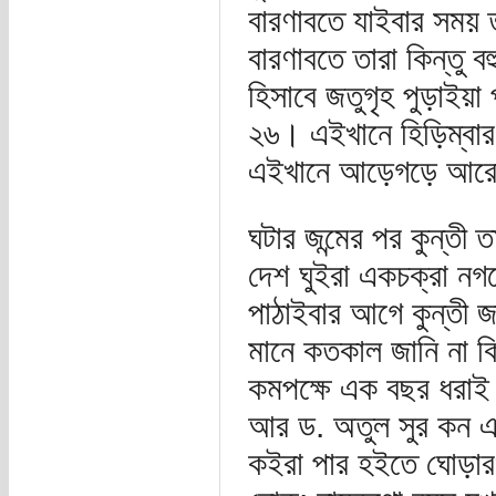
বারণাবতে যাইবার সময়
বারণাবতে তারা কিন্তু 
হিসাবে জতুগৃহ পুড়াইয়া 
২৬। এইখানে হিড়িম্বা
এইখানে আড়েগড়ে আরো ১ 
ঘটার জন্মের পর কুন্তী 
দেশ ঘুইরা একচক্রা নগ
পাঠাইবার আগে কুন্তী 
মানে কতকাল জানি না কিন
কমপক্ষে এক বছর ধরাই 
আর ড. অতুল সুর কন একচ
কইরা পার হইতে ঘোড়ার