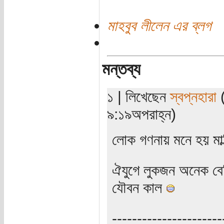
মাহবুব লীলেন এর ব্লগ
মন্তব্য
১ | লিখেছেন
স্বপ্নহারা
(
৯:১৯অপরাহ্ন)
লোক গণনায় মনে হয় মাল্
ঐযুগে লুকজন অনেক বেশ
যৌবন কাল
----------------------