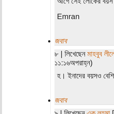
আগে সেই লোকের বয়স 
Emran
জবাব
৮ | লিখেছেন
মাহবুব লীল
১১:১৬অপরাহ্ন)
হ। ইনাদের বয়সও বেশি
জবাব
৯ | লিখেছেন
এক লহমা
[