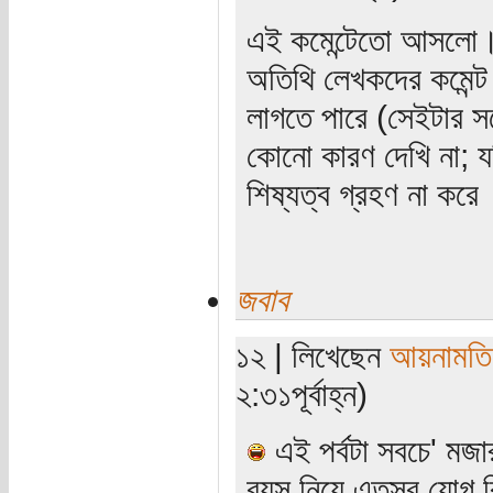
এই কমেন্টেতো আসলো।
অতিথি লেখকদের কমেন্ট
লাগতে পারে (সেইটার স
কোনো কারণ দেখি না; যদ
শিষ্যত্ব গ্রহণ না করে
জবাব
১২ | লিখেছেন
আয়নামতি
২:৩১পূর্বাহ্ন)
এই পর্বটা সবচে' মজ
বয়স নিয়ে এতসব যোগ বি