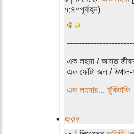
৭:৪৭পূর্বাহ্ন)
----------------------
এক লহমা / আস্ত জীবন
এক ফোঁটা জল / উথাল-প
এক লহমার... টুকিটাকি
জবাব
১০ | লিখেছেন
অতিথি ল