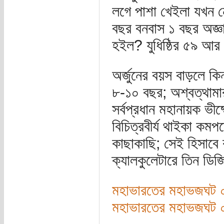
লগে পাশা খেইলা যখন ন
বছর বনবাস ১ বছর অজ্ঞা
হইল? যুধিষ্ঠির ৫৯ আর 
অর্জুনের বয়স বাড়লে কিন
৮-১০ বছর; অশ্বত্থামা
সর্বপ্রধান মহানায়ক ভীষ
বিচিত্রবীর্য থাইকা কম
কাছাকাছি; সেই হিসাবে ক
ক্যালকুলেটারে তিন ডিজ
মহাভারতের মহাভজঘট ০২
মহাভারতের মহাভজঘট ০