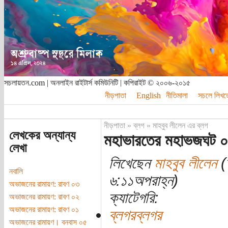
সচলায়তন.com | অনলাইন রাইটার্স কমিউনিটি | কপিরাইট © ২০০৬-২০১৫
নীড়পাতা
English
নীতিমালা
সচলে লিখত
নীড়পাতা
»
ব্লগ
»
মাহবুব লীলেন এর ব্লগ
লেখকের অন্যান্য
মহাভারতের মহাভজঘট ০
লেখা
লিখেছেন
মাহবুব লীলেন
(
নবালি
৬:১১অপরাহ্ন)
অভাজনের রামায়ণ: রাবণ ০৩
ক্যাটেগরি:
অভাজনের রামায়ণ: রাবণ ০২
অভাজনের রামায়ণ: রাবণ ০১
ব্লগরব্লগর
অভাজনের রামায়ণ। বনবাস ০৫