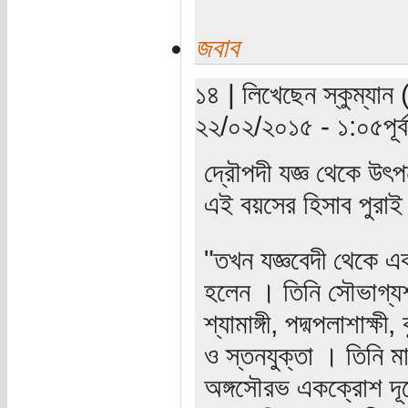
জবাব
১৪ | লিখেছেন স্কুম্যান 
২২/০২/২০১৫ - ১:০৫পূর্ব
দ্রৌপদী যজ্ঞ থেকে উৎপ
এই বয়সের হিসাব পুরাই 
"তখন যজ্ঞবেদী থেকে এক
হলেন । তিনি সৌভাগ্যশাল
শ্যামাঙ্গী, পদ্মপলাশাক্ষ
ও স্তনযুক্তা । তিনি মান
অঙ্গসৌরভ একক্রোশ দূরে