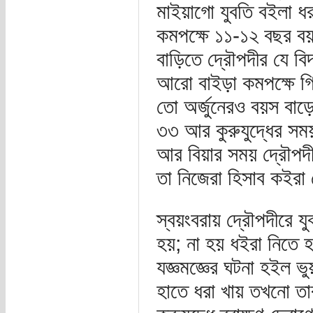
মাইয়াগো যুবতি বইলা ধ
কমপক্ষে ১১-১২ বছর বয়
বাড়িতে দ্রৌপদীর যে বিদ
আরো বাইড়া কমপক্ষে গি
তো অর্জুনেরও বয়স বাড়ে
৩৩ আর কুরুযুদ্ধের সময়
আর বিয়ার সময় দ্রৌপদী
তা নিজেরা হিসাব কইরা 
স্বয়ংবরায় দ্রৌপদীরে 
হয়; না হয় ধইরা নিতে হ
যজ্ঞমজ্ঞের ঘটনা হইল ভ
হাতে ধরা খায় তখনো 