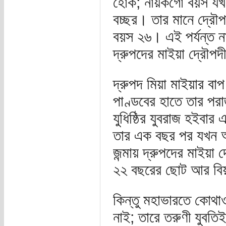
হোক; নায়কগো বয়স যখ
বচ্ছর। তার মানে দ্রৌপ
বয়স ২৬। এই পর্যন্ত
দ্রুপদের মাইয়া দ্রৌপদীর
দ্রুপদ মিয়া মাইয়ার ব
পাণ্ডবের হাতে তার পর
যুধিষ্ঠির যুবরাজ হইবা
তার এক বছর পর যখন অর্
জন্মায় দ্রুপদের মাইয়া 
২২ বছরের ছোট আর বিয়া
কিন্তু মহাভারতে কোথাও
নাই; তারে তরুণী যুবত