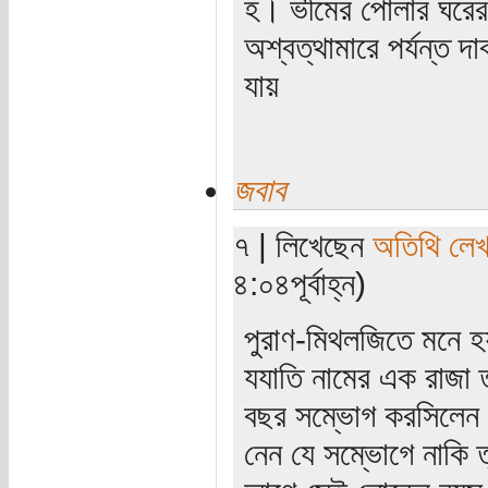
হ। ভীমের পোলার ঘরের না
অশ্বত্থামারে পর্যন্ত
যায়
জবাব
৭ | লিখেছেন
অতিথি লে
৪:০৪পূর্বাহ্ন)
পুরাণ-মিথলজিতে মনে 
যযাতি নামের এক রাজা 
বছর সম্ভোগ করসিলেন।
নেন যে সম্ভোগে নাকি ত