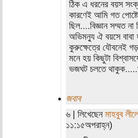
ঠিক এ ধরনের বয়স সংক্
কারণেই আমি গত পোষ্টে 
ছিল....বিজ্ঞান সম্মত না
অভিমন্যু ঐ বয়সে বাবা হয়
কুরুক্ষেত্রে যৌবনেই গ
মনে হয় কিছুটা বিশ্বাস
ভজঘট চলতে থাকুক....
জবাব
৬ | লিখেছেন
মাহবুব লীল
১১:১৫অপরাহ্ন)