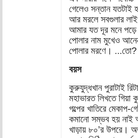
গেলেও সন্তান যতটাই হ
আর মরলে সবগুলার লাই
আমার যত দূর মনে পড়ে 
পোলার নাম মুখেও আনেন
পোলার মরণে। ...তো?
বয়স
কুরুযুদ্ধখান পুরাটাই র
মহাভারত লিখতে গিয়া কু
গল্পের খাতিরে মেকাপ-
কমানো সম্ভব হয় নাই আ
খাড়ায় ৮০’র উপরে। অর