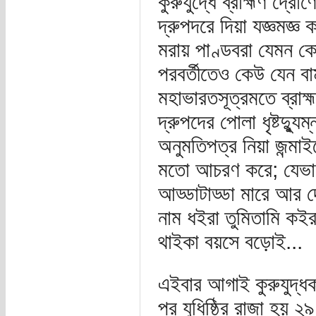
কুরুযুদ্ধে ব্রাহ্মণ দ্র
দ্রুপদরে দিয়া যজ্ঞমজ্ঞ 
মরায় পাণ্ডবরা যেমন কোন
পরবর্তীতেও কেউ যেন বা
মহাভারতসূত্রমতে ব্রাহ্
দ্রুপদের পোলা ধৃষ্টদ্যুু
অনুমতিপত্র নিয়া জন্ম
মতো আচরণ করে; যেভাব
আড্ডাটাড্ডা মারে আর দ্র
নাম ধইরা তুমিতামি কইরা
থাইকা বয়সে বড়োই...
এইবার আগাই কুরুযুদ্ধ
পর যুধিষ্ঠির রাজা হয় 