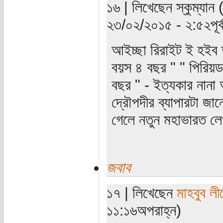
১৬ | লিখেছেন স্কুম্যান
২৩/০২/২০১৫ - ২:৫২পূর্ব
আইচ্ছা রিরাইট ই হইব
বয়স ৪ বছর " " পিরিয়ড
বছর " - ইত্যকার নানা 
দ্রৌপদীর ব্যাপারটা জান
গেলে নতুন মহাভারত লে
জবাব
১৭ | লিখেছেন
মাহবুব লী
১১:১৬অপরাহ্ন)