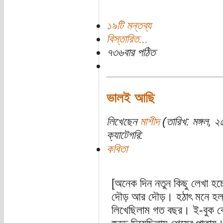
১৯টি মন্তব্য
বিস্তারিত...
৭৩৬বার পঠিত
ভালই আছি
লিখেছেন
মাশীদ
(তারিখ: মঙ্গল, ২
ক্যাটেগরি:
কবিতা
[অনেক দিন নতুন কিছু লেখা হচ
দৌড় আর দৌড়। হঠাৎ মনে হল 
লিখেছিলাম গত বছর। ই-বুক ব