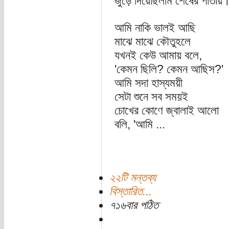
জুড়ে দিয়েছিলাম শেষের পাতা
আমি নাকি ভালই আছি
মাঝে মাঝে কৌতুহলে
যখনই কেউ আমায় বলে,
'কেমন ছিলি? কেমন আছিস?'
আমি সদা হাস্যময়ী
সেটা শুনে সব সময়ই
চোখের কোণে জ্বালাই আলো
বলি, 'আমি ...
২২টি মন্তব্য
বিস্তারিত...
৭১৬বার পঠিত