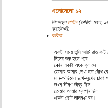
এলোমেলো ১২
লিখেছেন
মাশীদ
(তারিখ: মঙ্গল, ১
ক্যাটেগরি:
কবিতা
একটা সময় তুমি আমি রাত কাটা
দিনের শুরু হলে পরে
কোন একটা অংক ক্লাসে
তোমার আমার দেখা হত যৌথ ক
মান-অভিমান দু:খ-সুখের ঢাকা 
তখন ভীষণ তীব্র ছিল
তোমার আমার স্বপ্নে ছিল
একটা ছোট লালরঙা ঘর।