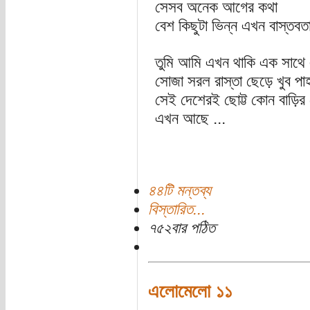
সেসব অনেক আগের কথা
বেশ কিছুটা ভিন্ন এখন বাস্তব
তুমি আমি এখন থাকি এক সাথে
সোজা সরল রাস্তা ছেড়ে খুব পা
সেই দেশেরই ছোট্ট কোন বাড়ির
এখন আছে ...
৪৪টি মন্তব্য
বিস্তারিত...
৭৫২বার পঠিত
এলোমেলো ১১