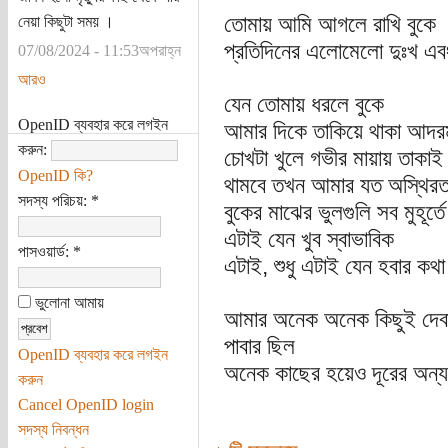
তোমায় আমি আগলে রাখি বুকে
নেয়া কিছুটা সময় ।
প্রতিদিনের এলোমেলো দুঃখ এব
07/08/2024 - 11:53অপরাহ্ন
আরও
যেন তোমায় ধরলে বুকে
OpenID ব্যবহার করে লগইন
আমার দিকে তাকিয়ে থাকা আদরম
করুন:
চোখটা খুলে গভীর মায়ায় তাকাই
OpenID কি?
থামবে তখন আমার যত অস্থিরত
সদস্য পরিচয়:
*
বুকের মাঝের ভুলগুলি সব মুহূর্তে
এটাই যেন খুব স্বাভাবিক
পাসওয়ার্ড:
*
এটাই, শুধু এটাই যেন হবার কথ
ভুলোনা আমায়
আমার অনেক অনেক কিছুই দেব
পাবার ছিল
OpenID ব্যবহার করে লগইন
অনেক কাছের হয়েও দূরের অন্য
করুন
Cancel OpenID login
সদস্য নিবন্ধন