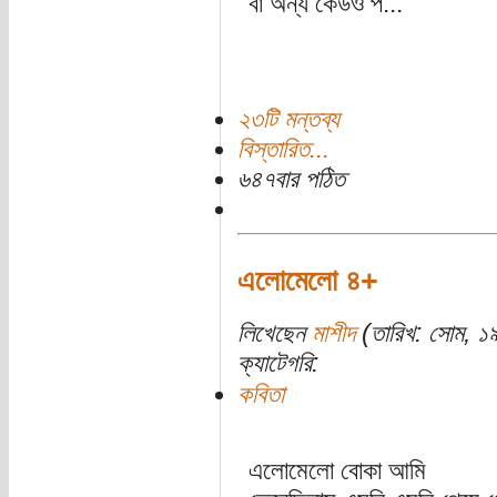
বা অন্য কেউও প...
২৩টি মন্তব্য
বিস্তারিত...
৬৪৭বার পঠিত
এলোমেলো ৪+
লিখেছেন
মাশীদ
(তারিখ: সোম, ১
ক্যাটেগরি:
কবিতা
এলোমেলো বোকা আমি