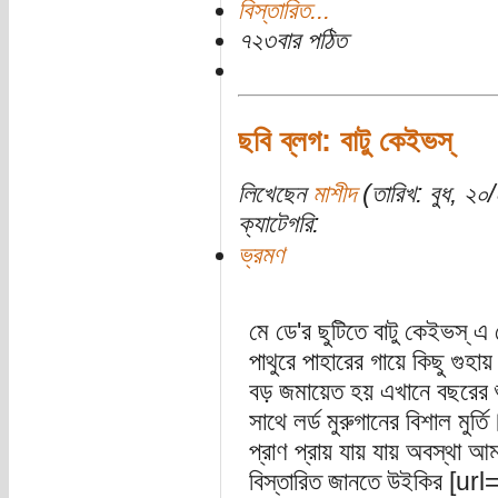
বিস্তারিত...
৭২৩বার পঠিত
ছবি ব্লগ: বাটু কেইভস্
লিখেছেন
মাশীদ
(তারিখ: বুধ, ২০/
ক্যাটেগরি:
ভ্রমণ
মে ডে'র ছুটিতে বাটু কেইভস্
পাথুরে পাহারের গায়ে কিছু গুহায় 
বড় জমায়েত হয় এখানে বছরের শু
সাথে লর্ড মুরুগানের বিশাল মুর্
প্রাণ প্রায় যায় যায় অবস্থা আ
বিস্তারিত জানতে উইকির [url