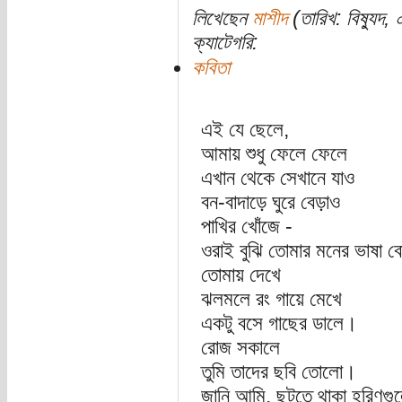
লিখেছেন
মাশীদ
(তারিখ: বিষ্যুদ, 
ক্যাটেগরি:
কবিতা
এই যে ছেলে,
আমায় শুধু ফেলে ফেলে
এখান থেকে সেখানে যাও
বন-বাদাড়ে ঘুরে বেড়াও
পাখির খোঁজে -
ওরাই বুঝি তোমার মনের ভাষা ব
তোমায় দেখে
ঝলমলে রং গায়ে মেখে
একটু বসে গাছের ডালে।
রোজ সকালে
তুমি তাদের ছবি তোলো।
জানি আমি, ছুটতে থাকা হরিণগু