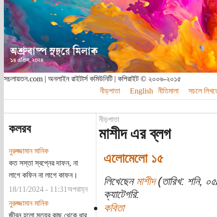
সচলায়তন.com | অনলাইন রাইটার্স কমিউনিটি | কপিরাইট © ২০০৬-২০১৫
নীড়পাতা
English
নীতিমালা
সচলে লিখত
নীড়পাতা
কলরব
মাশীদ এর ব্লগ
নুরুজ্জামান মানিক
এলোমেলো ১৫
কত সস্তা স্বপ্নের দাফন, না
লাগে কফিন না লাগে কাফন।
লিখেছেন
মাশীদ
(তারিখ: শনি, ০
18/11/2024 - 11:31অপরাহ্ন
ক্যাটেগরি:
নুরুজ্জামান মানিক
কবিতা
জীবন হলো মৃত্যুর কাছ থেকে ধার