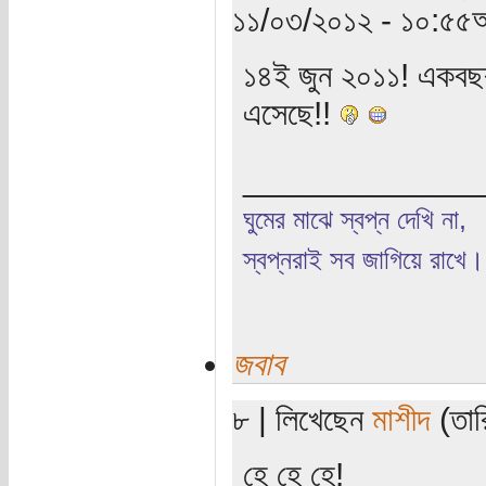
১১/০৩/২০১২ - ১০:৫৫অ
১৪ই জুন ২০১১! একবছর
এসেছে!!
_____________
ঘুমের মাঝে স্বপ্ন দেখি না,
স্বপ্নরাই সব জাগিয়ে রাখে।
জবাব
৮ | লিখেছেন
মাশীদ
(তার
হে হে হে!