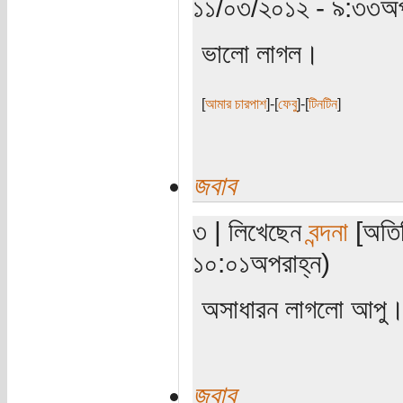
১১/০৩/২০১২ - ৯:৩৩অপ
ভালো লাগল।
[
আমার চারপাশ
]-[
ফেবু
]-[
টিনটিন
]
জবাব
৩ | লিখেছেন
বন্দনা
[অতিথ
১০:০১অপরাহ্ন)
অসাধারন লাগলো আপু
জবাব