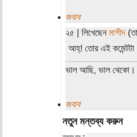
জবাব
২৫ | লিখেছেন
মাশীদ
(তা
আহ্! তোর এই কমেন্টটা দ
ভাল আছি, ভাল থেকো।
জবাব
নতুন মন্তব্য করুন
আপনার নাম:
*