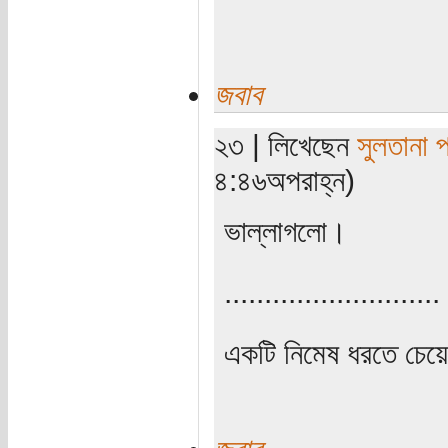
জবাব
২৩ | লিখেছেন
সুলতানা 
৪:৪৬অপরাহ্ন)
ভাল্লাগলো।
...........................
একটি নিমেষ ধরতে চেয়