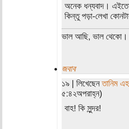
অনেক ধন্যবাদ। এইতো 
কিন্তু পড়া-লেখা কোনট
ভাল আছি, ভাল থেকো।
জবাব
১৯ | লিখেছেন
তানিম এহ
৫:৪২অপরাহ্ন)
বাহ! কি সুন্দর!