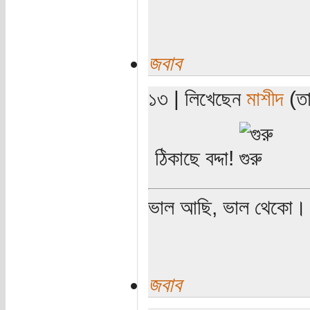
জবাব
১৩ | লিখেছেন
মাশীদ
(তা
ঠিকাছে বদ্দা!
ভাল আছি, ভাল থেকো।
জবাব