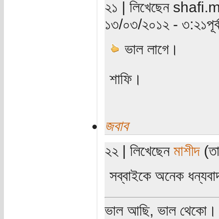
২১ | লিখেছেন shafi.m (
১৩/০৩/২০১২ - ৩:২১পূর্ব
ভাল লাগে।
শাফি।
জবাব
২২ | লিখেছেন
মাশীদ
(তা
সব্বাইকে অনেক ধন্যবা
ভাল আছি, ভাল থেকো।