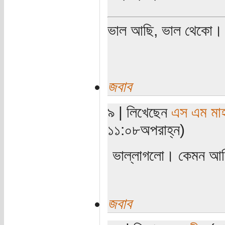
ভাল আছি, ভাল থেকো।
জবাব
৯ | লিখেছেন
এস এম মাহব
১১:০৮অপরাহ্ন)
ভাল্লাগলো। কেমন আ
জবাব