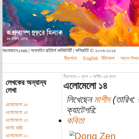
সচলায়তন.com | অনলাইন রাইটার্স কমিউনিটি | কপিরাইট © ২০০৬-২০১৫
নীড়পাতা
English
নীতিমালা
সচলে লিখত
নীড়পাতা
»
ব্লগ
»
মাশীদ এর ব্লগ
লেখকের অন্যান্য
এলোমেলো ১৪
লেখা
লিখেছেন
মাশীদ
(তারিখ: 
এলোমেলো ১৫
ক্যাটেগরি:
এলোমেলো ১৪
কবিতা
এলোমেলো ১৩
ভালই আছি
এলোমেলো ১২