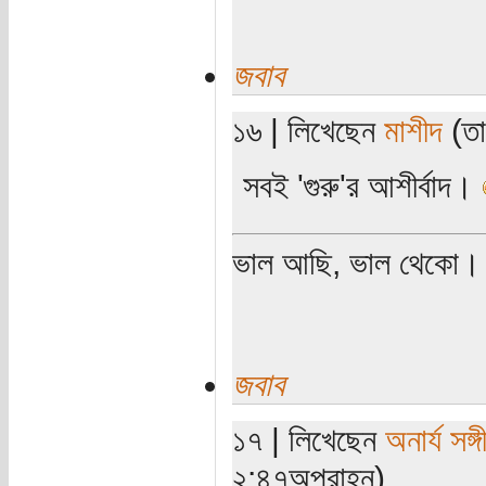
জবাব
১৬ | লিখেছেন
মাশীদ
(তা
সবই 'গুরু'র আশীর্বাদ।
ভাল আছি, ভাল থেকো।
জবাব
১৭ | লিখেছেন
অনার্য সঙ্গ
২:৪৭অপরাহ্ন)