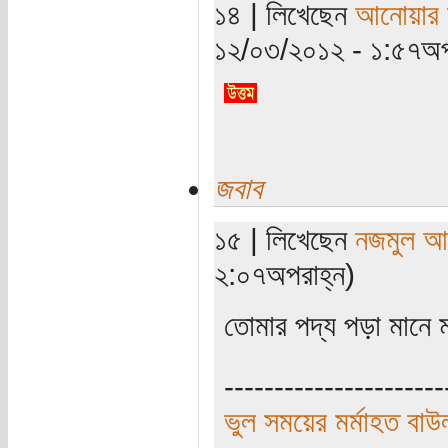
১৪ | লিখেছেন
আনোয়ার স
১২/০৩/২০১২ - ১:৫৭অপ
জবাব
১৫ | লিখেছেন
নজমুল আ
২:০৭অপরাহ্ন)
তোমার পদ্য পড়া মানে 
----------------------
ভুল সময়ের মর্মাহত বাউ