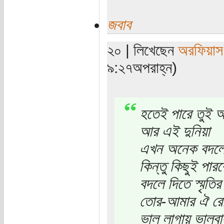
জবাব
২০ | লিখেছেন
অরফিয়াস
৯:২৭অপরাহ্ন)
হতেই পারে তুই 
আর এই দুনিয়া
এখন অনেক বদলে
কিন্তু কিছুই পার
বদলে দিতে স্মৃতির
তোর-আমার ঐ রোদ-
ভাল লাগায় ভালবা