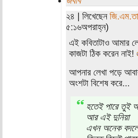
জবাব
২৪ | লিখেছেন
জি.এম.তা
৫:১৬অপরাহ্ন)
এই কবিতাটাও আমার লে
কাজটা ঠিক করেন নাই!
আপনার লেখা পড়ে আবার
অংশটা বিশেষ করে...
হতেই পারে তুই 
আর এই দুনিয়া
এখন অনেক বদলে