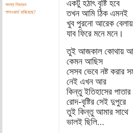
একটু হঠাৎ বৃষ্টি হবে
সদস্য নিবন্ধন
তখন আমি ঠিক এমনই
পাসওয়ার্ড হারিয়েছে?
খুব পুরনো আরেক বেলায়
যাব ফিরে মনে মনে।
তুই আজকাল কোথায় আ
কেমন আছিস
সেসব ভেবে নষ্ট করার 
নেই এখন আর
কিন্তু ইতিহাসের পাতার
রোদ-বৃষ্টির সেই দুপুরে
তুই কিন্তু আমার সাথে
ভালই ছিলি...