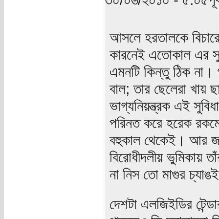
আসলে হরতালকে বিচারের
কারনেই এতোকাল এর সুফ
এমনটি কিন্তু ঠিক না। 
বাল; তার ছেলেরা খায় ছ
ভাগ্যনিয়ন্ত্রক এই সুব
পরিনত করে হরেক রকমের
বহুকাল থেকেই। আর জন
বিরোধীদলীয় ভুমিকায় তা
না নিস তো মাগুর চ্যাঙ
দেশটা এলজিইডির টেন্