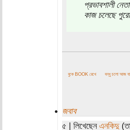
প্রভাবশালী নেতা
কাজ চলেছে পুর
বুকে BOOK রেখে
বন্ধু চলো আজ যা
জবাব
৫ | লিখেছেন
এনকিদু
(তা