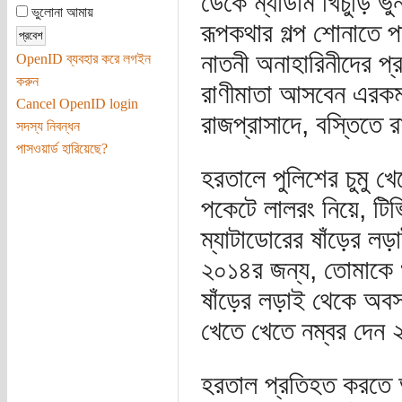
ডেকে ম্যাডাম খিঁচুড়ি ভ
ভুলোনা আমায়
রূপকথার গল্প শোনাতে 
নাতনী অনাহারিনীদের প্
OpenID ব্যবহার করে লগইন
করুন
রাণীমাতা আসবেন এরকম 
Cancel OpenID login
রাজপ্রাসাদে, বস্তিত
সদস্য নিবন্ধন
পাসওয়ার্ড হারিয়েছে?
হরতালে পুলিশের চুমু খ
পকেটে লালরং নিয়ে, টিভি
ম্যাটাডোরের ষাঁড়ের লড়া
২০১৪র জন্য, তোমাকে খ
ষাঁড়ের লড়াই থেকে অবসর 
খেতে খেতে নম্বর দেন ২
হরতাল প্রতিহত করতে আ