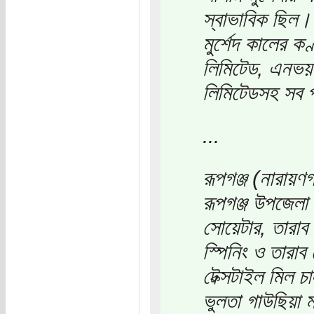
স্বাভাবিক ছিল। 
মুর্শেদ কালের ক
লিমিটেড, এনভয় 
লিমিটেডসহ সব প
...
রূপগঞ্জ (নারায়
রূপগঞ্জ উপজেলা 
সোয়েটার, তারাব 
স্পিনিং ও তারাব
টেক্সটাইল মিল চ
ভুলতা গাউছিয়া ম