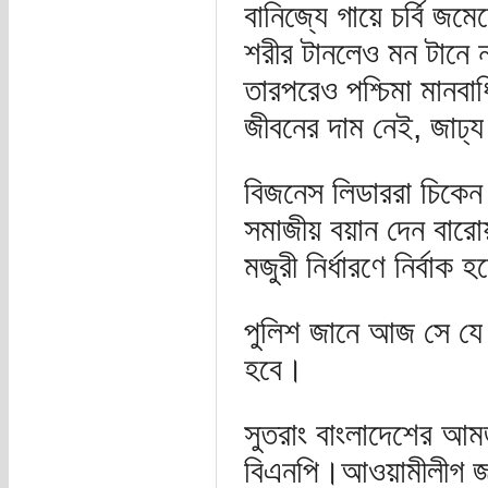
বানিজ্যে গায়ে চর্বি জ
শরীর টানলেও মন টানে ন
তারপরেও পশ্চিমা মানবা
জীবনের দাম নেই, জাঢ্য
বিজনেস লিডাররা চিকেন ব
সমাজীয় বয়ান দেন বারোয়
মজুরী নির্ধারণে নির্বাক
পুলিশ জানে আজ সে যে শার
হবে।
সুতরাং বাংলাদেশের আম
বিএনপি।আওয়ামীলীগ জন