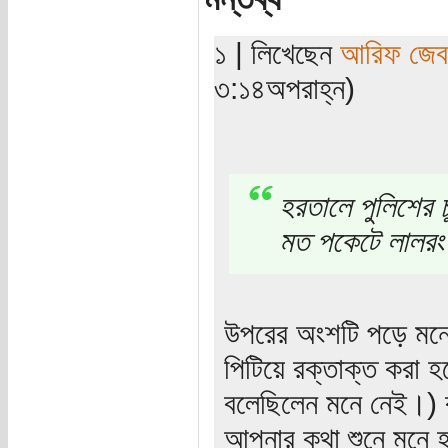
১ | লিখেছেন
আরিফ জেব
৩:১৪অপরাহ্ন)
হরতালে পুলিশের চু
মত পকেটে লালরং ন
উপরের অংশটি পড়ে মন
পিটিয়ে রক্তাক্ত করা 
বলেছিলেন মনে নেই।) 
আপনার কথা শুনে মনে হচ