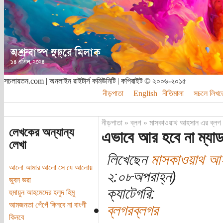
সচলায়তন.com | অনলাইন রাইটার্স কমিউনিটি | কপিরাইট © ২০০৬-২০১৫
নীড়পাতা
English
নীতিমালা
সচলে লিখত
নীড়পাতা
»
ব্লগ
»
মাসকাওয়াথ আহসান এর ব্লগ
লেখকের অন্যান্য
এভাবে আর হবে না ম্যাড
লেখা
লিখেছেন
মাসকাওয়াথ আ
আলো আমার আলো সে যে আলোয়
২:০৮অপরাহ্ন)
ভুবন ভরা
ক্যাটেগরি:
হুমায়ুন আহমেদের হলুদ হিমু
আমজনতা পেঁপেঁ কিনবে না বাংগী
ব্লগরব্লগর
কিনবে