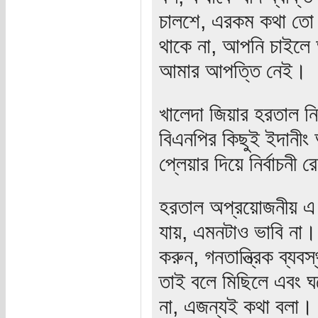
চালশে, এরকম কথা তো বল
থাকে না, আপনি চাইলে 
আমার আপত্তি নেই।
খালেদা জিয়ার হরতাল ন
বিএনপির কিছুই ইদানীং 
প্লেয়ার দিয়ে নির্বাচন
হরতাল অপ্রয়োজনীয় এ 
যায়, এমনটাও ভাবি না
করুন, গনতান্ত্রিক ব্য
তাই বলে মিছিলে এবং ঘর
না, এজন্যই কথা বলা।