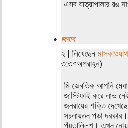
এসব যাত্রাপালার রঙ মা
জবাব
২ | লিখেছেন
মাসকাওয়া
৩:৩৭অপরাহ্ন)
মি জেবতিক আপনি মেধা
জাস্টিফাই করে লাভ নেই
জনরায়ের শক্তি দেখেছে
সচলায়তন পড়া দরকার। 
পঁয়তাল্লিশ। এখন নোয়াখ