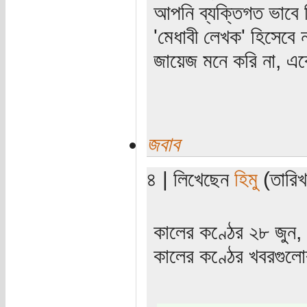
আপনি ব্যক্তিগত ভাবে নি
‌'মেধাবী লেখক' হিসেব
জায়েজ মনে করি না, এক
জবাব
৪ | লিখেছেন
হিমু
(তারিখ
কালের কণ্ঠের ২৮ জুন
কালের কণ্ঠের খবরগুলোর