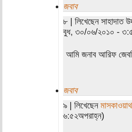
জবাব
৮ | লিখেছেন সাহাদাত উদ
বুধ, ৩০/০৬/২০১০ - ৩:৫৩প
আমি জনাব আরিফ জেবতি
জবাব
৯ | লিখেছেন
মাসকাওয়া
৬:৫২অপরাহ্ন)