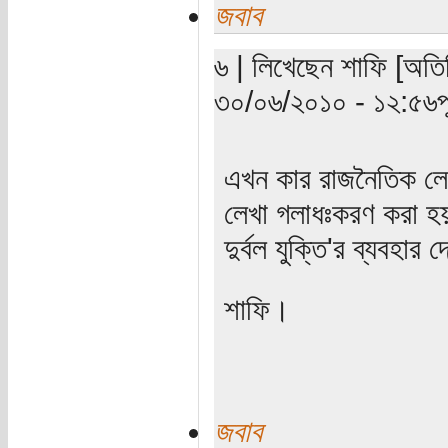
জবাব
৬ | লিখেছেন শাফি [অতিথ
৩০/০৬/২০১০ - ১২:৫৬পূর্
এখন কার রাজনৈতিক লেখ
লেখা গলাধঃকরণ করা হ
দুর্বল যুক্তি'র ব্যবহ
শাফি।
জবাব