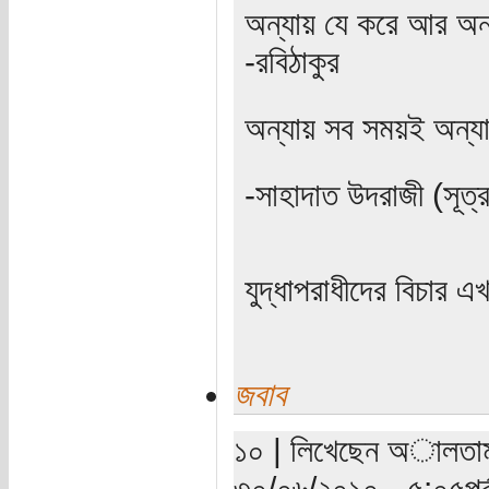
অন্যায় যে করে আর অন্
-রবিঠাকুর
অন্যায় সব সময়ই অন্য
-সাহাদাত উদরাজী (সূত
যুদ্ধাপরাধীদের বিচার 
জবাব
১০ | লিখেছেন অালতামাস
৩০/০৬/২০১০ - ৫:০৫পূর্ব