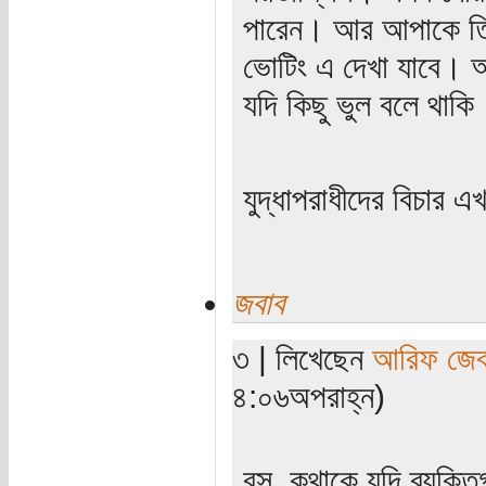
পারেন। আর আপাকে তি
ভোটিং এ দেখা যাবে। 
যদি কিছু ভুল বলে থা
যুদ্ধাপরাধীদের বিচার 
জবাব
৩ | লিখেছেন
আরিফ জে
৪:০৬অপরাহ্ন)
বস, কথাকে যদি ব্যক্ত