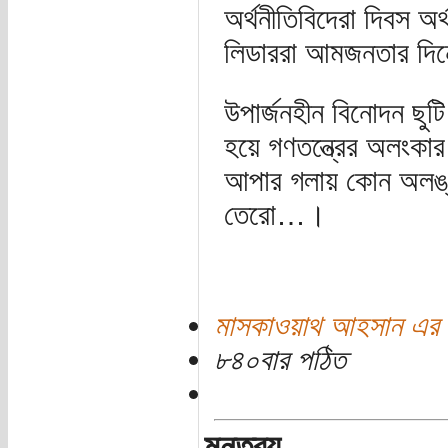
অর্থনীতিবিদেরা দিবস অর
লিডাররা আমজনতার দিনে
উপার্জনহীন বিনোদন ছু
হয়ে গণতন্ত্রের অলংকার
আপার গলায় কোন অলঙ্কা
তেরো…।
মাসকাওয়াথ আহসান এর 
৮৪০বার পঠিত
মন্তব্য