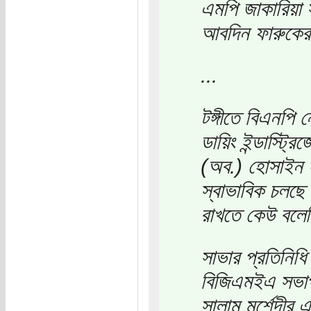
এমপি জাকারিয়া 
আবদিন ফারুকের প্
...
টঙ্গীতে বিএনপি ন
ডায়িং ইন্ডাস্ট্
(অব.) হোসাইন ই
স্বাভাবিক চলছে
রাখতে কেউ বলে
সাভার প্রতিনিধি
বিজিএমইএ সভাপত
সালাম মুর্শেদীর