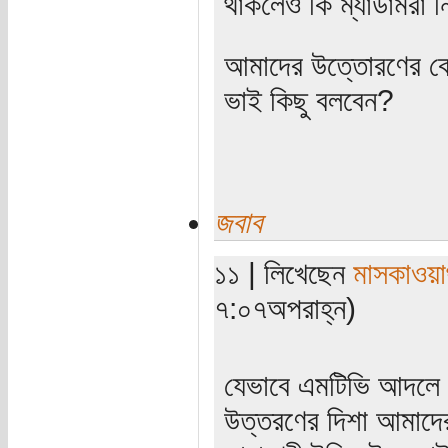
থাকলেও কি ম্যাডামরা
আমাদের উত্তোরণের কো
ভাই কিছু বলবেন?
জবাব
১১ | লিখেছেন
মাসকাওয়
৭:০৭অপরাহ্ন)
যেভাবে এমটিভি আদলে
উত্তরণের দিশা আমাদের 