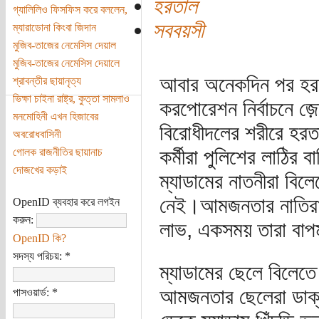
হরতাল
গ্যালিলিও ফিসফিস করে বললেন,
সববয়সী
ম্যারাডোনা কিংবা জিদান
মুজিব-তাজের নেমেসিস দেয়াল
মুজিব-তাজের নেমেসিস দেয়ালে
আবার অনেকদিন পর হরতা
শ্রাবন্তীর ছায়ানৃত্য
ভিক্ষা চাইনা রাষ্ট্র, কুত্তা সামলাও
করপোরেশন নির্বাচনে 
মনমোহিনী এখন হিজাবের
বিরোধীদলের শরীরে হরত
অবরোধবাসিনী
কর্মীরা পুলিশের লাঠি
গোলক রাজনীতির ছায়ানাচ
দোজখের কড়াই
ম্যাডামের নাতনীরা বিল
নেই।আমজনতার নাতিরা ম
OpenID ব্যবহার করে লগইন
করুন:
লাভ, একসময় তারা বাপমা
OpenID কি?
সদস্য পরিচয়:
*
ম্যাডামের ছেলে বিলেত
আমজনতার ছেলেরা ডাক্ত
পাসওয়ার্ড:
*