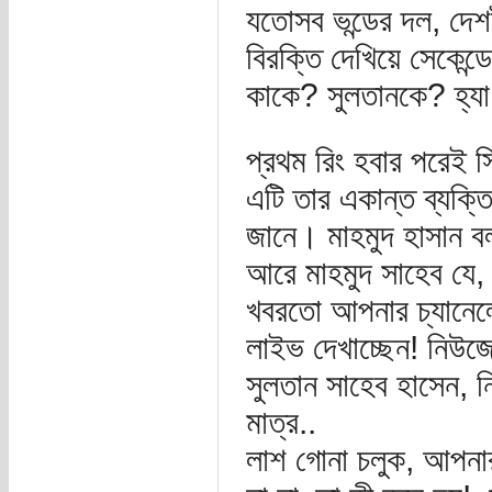
যতোসব ভন্ডের দল, দেশ
বিরক্তি দেখিয়ে সেকে
কাকে? সুলতানকে? হ্য
প্রথম রিং হবার পরেই 
এটি তার একান্ত ব্যক্ত
জানে। মাহমুদ হাসান 
আরে মাহমুদ সাহেব যে
খবরতো আপনার চ্যানেলে
লাইভ দেখাচ্ছেন! নিউ
সুলতান সাহেব হাসেন, 
মাত্র..
লাশ গোনা চলুক, আপনা