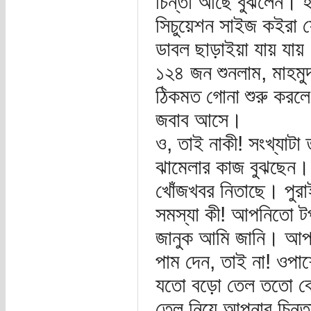
চিন্তা আছে বুঝলেন। 
সিচুয়েশন সাইজ কইরা 
ডাবল ছাড়াইয়া যায় যায
১২৪ জন শুনলাম, মাহমুদ
ঠিকমত গোনা শুরু করলে
জবাব আসে।
ও, তাই নাকী! সংখ্যাটা
ঝামেলার কাজ বুঝছেন। পা
খোঁজখবর নিতাছে। পুর
সমস্যা কী! আপনিতো ট
জানুক আমি জানি। আপনি
পাম দেন, তাই না! ওপা
যতো বড়ো তেল ততো বে
তেল নিয়ে আপনার চিন