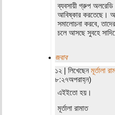
ব্যবসায়ী গ্রুপ অলরেডি ন
আবিষ্কার করতেছে। আর
সমালোচনা করবে, তাদের
চলে আসছে সুবহে সাদি
জবাব
১২ | লিখেছেন
মূর্তালা রা
৮:২৭অপরাহ্ন)
এইইতো হয়।
মূর্তালা রামাত