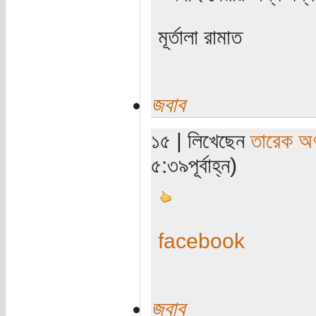
মূর্তালা রামাত
জবাব
১৫ | লিখেছেন
তারেক অণ
৫:৩৯পূর্বাহ্ন)
facebook
জবাব