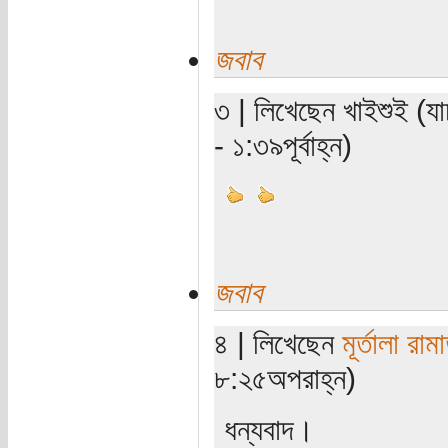
জবাব
৩ | লিখেছেন খাইশুই (যা
- ১:৩৯পূর্বাহ্ন)
জবাব
৪ | লিখেছেন
মূর্তালা রাম
৮:২৫অপরাহ্ন)
ধন্যবাদ।