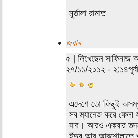
মূর্তালা রামাত
জবাব
৫ | লিখেছেন সাফিনাজ আর
২৭/১১/২০১২ - ২:১৪পূর্বা
এদেশে তো কিছুই অসম
সব ম্যানেজ করে ফেলা
যাব। আরও একবার তদন্ত 
ইঁদুর আর আরশোলাতে খা