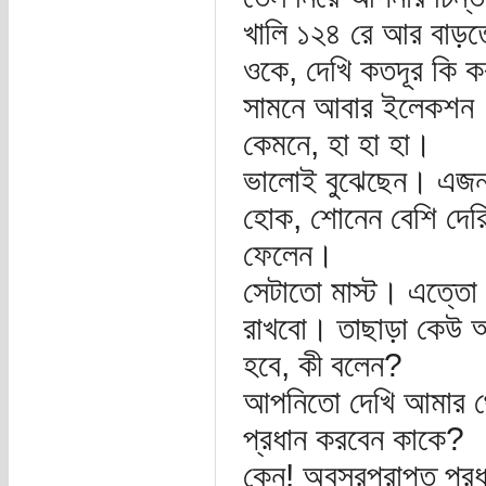
খালি ১২৪ রে আর বাড়ত
ওকে, দেখি কতদূর কি
সামনে আবার ইলেকশন। আ
কেমনে, হা হা হা।
ভালোই বুঝেছেন। এজন্
হোক, শোনেন বেশি দেরি
ফেলেন।
সেটাতো মাস্ট। এত্তো ব
রাখবো। তাছাড়া কেউ আ
হবে, কী বলেন?
আপনিতো দেখি আমার থেক
প্রধান করবেন কাকে?
কেন! অবসরপ্রাপ্ত প্রধ