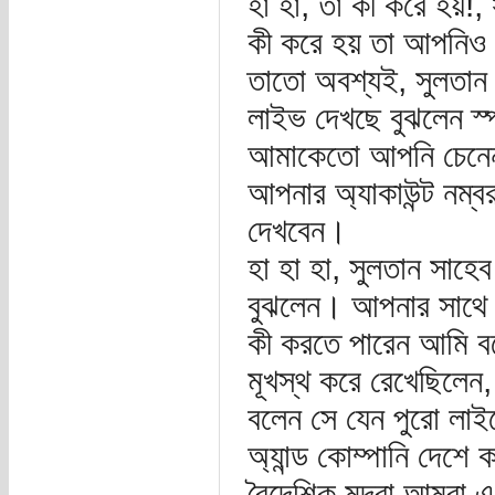
হা হা, তা কী করে হয়!
কী করে হয় তা আপনিও
তাতো অবশ্যই, সুলতান 
লাইভ দেখছে বুঝলেন স্
আমাকেতো আপনি চেনেন
আপনার অ্যাকাউন্ট নম্
দেখবেন।
হা হা হা, সুলতান সাহ
বুঝলেন। আপনার সাথে ক
কী করতে পারেন আমি বল
মূখস্থ করে রেখেছিলেন
বলেন সে যেন পুরো লাইভের
অ্যান্ড কোম্পানি দেশে 
বৈদেশিক মূদ্রা আমরা এ 