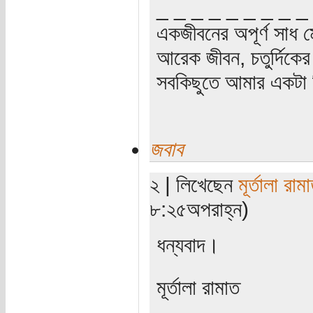
_ _ _ _ _ _ _ _ _
একজীবনের অপূর্ণ সাধ ম
আরেক জীবন, চতুর্দিকের স
সবকিছুতে আমার একটা হ
জবাব
২ | লিখেছেন
মূর্তালা রাম
৮:২৫অপরাহ্ন)
ধন্যবাদ।
মূর্তালা রামাত