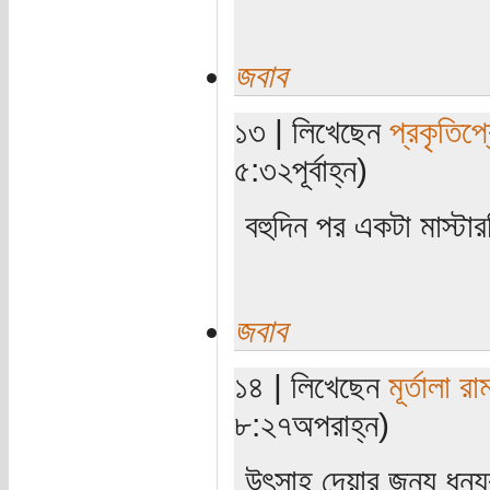
জবাব
১৩ | লিখেছেন
প্রকৃতিপ্
৫:৩২পূর্বাহ্ন)
বহুদিন পর একটা মাস্ট
জবাব
১৪ | লিখেছেন
মূর্তালা রা
৮:২৭অপরাহ্ন)
উৎসাহ দেয়ার জন্য ধন্য