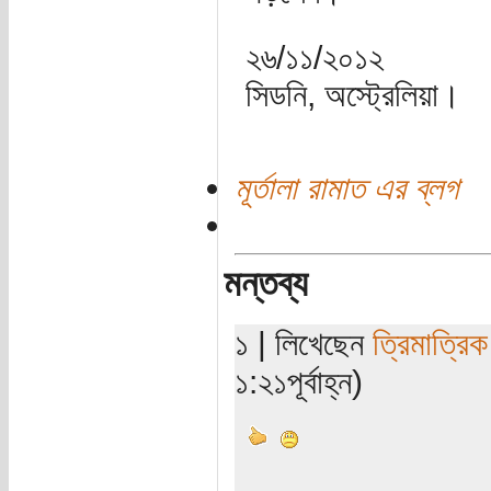
২৬/১১/২০১২
সিডনি, অস্ট্রেলিয়া।
মূর্তালা রামাত এর ব্লগ
মন্তব্য
১ | লিখেছেন
ত্রিমাত্রি
১:২১পূর্বাহ্ন)