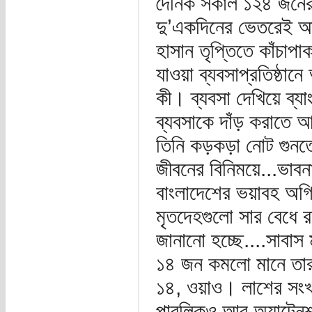
দৈনিক সকাল ১২৪ জনের 
দু’একদিনের ভেতরেই অন
হাসান তৃপ্তিতে কাঁচাপা
যাওয়া ব্যবসাপ্রতিষ্ঠানে 
কী। ব্যবসা দেখিয়ে ব
ব্যবসাকে দাঁড় করাতে 
তিনি কড়কড়া নোট গু
জীবনের বিনিময়ে...ভাবন
বাংলাদেশের ভয়াবহ অগ্নি
মৃতদেহগুলো সার বেধে রা
জানানো হচ্ছে....সাবাস
১৪ জন কমলো মানে তার
১৪, ওয়াও। লাশের সং
পাবলিকও আর অ্যাটেনশন