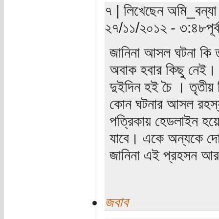
৭ | লিখেছেন অমি_বন্যা 
২৭/১১/২০১২ - ৩:৪৮পূর্ব
জানিনা আসল ঘটনা কি 
অবাক হবার কিছু নেই।
দুইদিন হই চৈ । তৃতীয় 
কোন ঘটনার আসল রহস্য
পত্রিকায় হেডলাইন হয়ে
যাবে। একে অন্যকে দোষ
জানিনা এই প্রহসন আর
জবাব