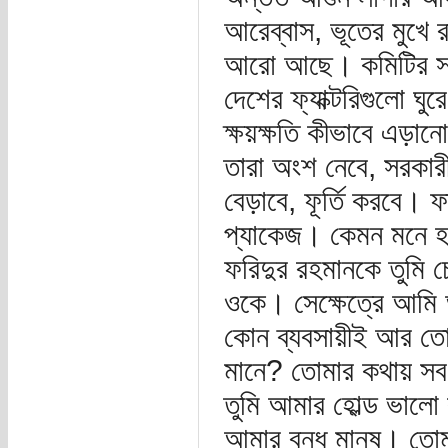
আরেব্বাস, ভূতের মুখে র
আরো আছে। কমিটির সবাই
দেশের ফ্যাক্টরিগুলো ঘুর
ক্ষয়ক্ষতি কীভাবে এড়ান
তারা অংশ নেবে, সরকারী
বেড়াবে, ফূর্তি করবে।
প্যাকেজ। কেমন মনে হ
ফরিদুর রহমানকে তুমি
ওকে। সেক্ষেত্রে আমি 
কোন ব্যবসায়ীই আর তোম
মানে? তোমার কথায় সব
তুমি আমার হোল্ড ভালো
আমার বন্ধু মানুষ। তোম