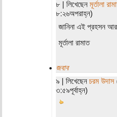
৮ | লিখেছেন
মূর্তালা রাম
৮:২৬অপরাহ্ন)
জানিনা এই প্রহসন আর
মূর্তালা রামাত
জবাব
৯ | লিখেছেন
চরম উদাস
(
৩:৫৯পূর্বাহ্ন)