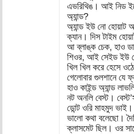
এভরিথিঙ। আই নিড ইয়
অ্যান্ড?
অ্যান্ড ইউ নো হোয়াট 
ক্যান। দিস টাইম হোয়াটয
আ ব্লাঙ্ক চেক, হাও ড
শিওর, আই সেইড ইউ হো
খিল খিল করে হেসে ওঠে
গেলোবার গুলশানে যে ফ
হাও কাইন্ড অ্যান্ড লা
নট অনলি বেস্ট। বেস্ট
ডোন্ট ওরি মাহমুদ ভাই
ভালো কথা বলেছো। দৈন
ক্লাসমেট ছিল। ওর সা