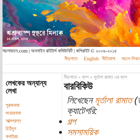
সচলায়তন.com | অনলাইন রাইটার্স কমিউনিটি | কপিরাইট © ২০০৬-২০১৫
নীড়পাতা
English
নীতিমালা
সচলে লিখত
নীড়পাতা
»
ব্লগ
»
মূর্তালা রামাত এর ব্লগ
লেখকের অন্যান্য
বারবিকিউ
লেখা
লিখেছেন
মূর্তালা রামাত
(ত
পুরুষনামা
ক্যাটেগরি:
শুয়োরনামা
গল্প
আত্মপ্রশ্ন
চিঠিযুগ
সমসাময়িক
কথাট্রয়