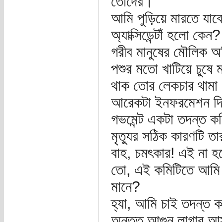
তোদের।
আমি পুড়িয়ে মারতে যাবো
অ্যাক্সিডেন্টাঁ হলো কেন
গরীব মানুষের মৌলিক অ
পশুর মতো খাটিয়ে চুষে
থাক তোর লেকচার থামা
আরেকটা ইনফরমেশন দি
গভমেন্ট একটা তদন্ত কম
মৃত্যুর সঠিক কারণটি ত
বাহ, চমৎকার! এই না হলে 
তো, এই কমিটিতে আমি 
মানে?
হ্যা, আমি চাই তদন্ত ক
অন্তত আগুন লাগার আস