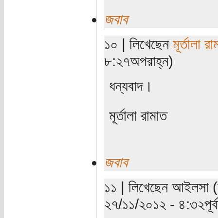
জবাব
১০ | লিখেছেন
মূর্তালা রা
৮:২৭অপরাহ্ন)
ধন্যবাদ।
মূর্তালা রামাত
জবাব
১১ | লিখেছেন আইলসা (যা
২৭/১১/২০১২ - ৪:৩২পূর্বা