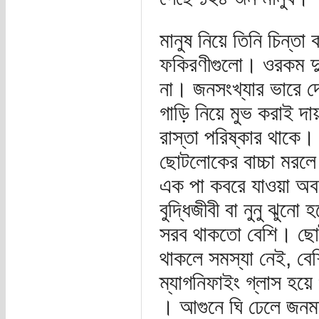
মানুষ নিয়ে তিনি চিন্ত
ফকিরণীগুলো। ওরকম দু 
না। জনসংখ্যার ভারে দে
গাড়ি নিয়ে মুভ করাই 
রাস্তা পরিষ্কার থাকে।
ছোটলোকের বাচ্চা মরলে 
এক পা কবরে যাওয়া অ
বুদ্ধিজীবী বা নুনু ঝুনো
সরব থাকতো বেশি। ছোট
থাকলে সমস্যা নেই, ব
ম্যাগনিফাইং গ্লাস হয়
। আগুনে ঘি ঢেলে জনমত