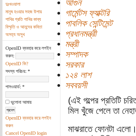
আগুন
দুঃখওয়ালা
গার্মেন্টস ফ্যাক্টরি
মানুষ হওয়ার সহজ উপায়
পাখির প্রতি পাখির কাব্য
পাবলিক সেন্টিমেন্ট
বিস্মৃতি ও আনন্দের কবিতা
প্রধানমন্ত্রী
অসহ্য অসুখ
মন্ত্রী
OpenID ব্যবহার করে লগইন
সম্পাদক
করুন:
সরকার
OpenID কি?
সদস্য পরিচয়:
*
১২৪ লাশ
সববয়সী
পাসওয়ার্ড:
*
(এই গল্পের প্রতিটি চরি
ভুলোনা আমায়
মিল খুঁজে পেলে তা নেহা
OpenID ব্যবহার করে লগইন
করুন
মাঝরাতে ফোনটা এলো। থ
Cancel OpenID login