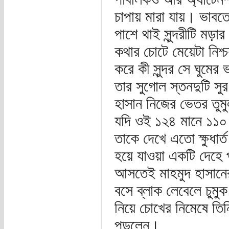
চাপায় মারা যায়। ভাবত
পাশে থাই সুন্দরীটি ম
কথার চোটে মেয়েটা নিশ্
করে কী সুন্দর সে ঘুমের
তার সুগোল স্তনদুটি সু
হাসান নিজের ভেতর তুমু
যদি ওই ১২৪ মানে ১১০ 
তাকে দেখে এতো ক্ষুধার
হয়ে যাওয়া একটি দেহে
আসতেই মাহমুদ হাসানের
বসে ব্লাক লেবেলে চুমু
নিয়ে চোখের নিমেষে তিন
পড়লেন।