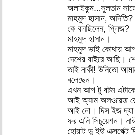
অলাইকুম...সুলতান সাহ
মাহমুদ হাসান, অদিতি?
কে বলছিলেন, প্লিজ?
মাহমুদ হাসান।
মাহমুদ ভাই কোথায় আ
দেশের বাইরে আছি। শো
তাই নাকী! উনিতো আমাক
বলেছেন।
এখন আপ টু বটম এটাকে 
আই অ্যাম অলওয়েজ র
আই নো। দিস ইজ দ্যা কো
ফর এনি সিচুয়েশন। না
হোয়াট ডু ইউ এক্সপেক্ট