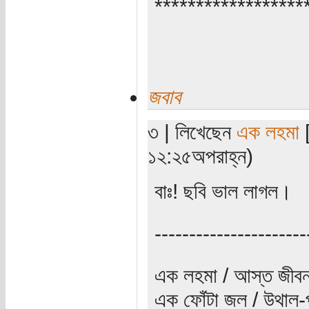
******************
জবাব
৩ | লিখেছেন
এক লহমা
[
১২:২৫অপরাহ্ন)
বাঃ! ছবি ভাল লাগল।
----------------------
এক লহমা / আস্ত জীবন
এক ফোঁটা জল / উথাল-প