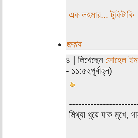
এক লহমার... টুকিটাকি
জবাব
৪ | লিখেছেন
সোহেল ইম
- ১১:৫২পূর্বাহ্ন)
----------------------
মিথ্যা ধুয়ে যাক মুখে, গ