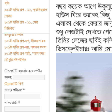
গলি
বছর কয়েক আগে উকুলুলে
১০১টা ছবির গল্প - ১২, ক্যাথিড্রাল
হাউস ঘিরে ভয়াবহ কিছু
গ্রোভ
এলাকা থেকে ফেরার জন্য 
১০১টা ছবির গল্প - ১১, মেরা
গিরিখাত
শুধু লেজটাই দেখতে পে
ভবঘুরের নেপাল
তিমির লেজের ছবিই কম্
১০১টা ছবির গল্প-দশ, সীওয়াশ রক
ডিসক্লেইমারঃ আমি মো
১০১টা ছবির গল্প-নয়, শ্যানন ফলস
১০১টা ছবির গল্প-আট, ‘আল বদর’
চৌধুরি মঈনউদ্দিন
OpenID ব্যবহার করে লগইন
করুন:
OpenID কি?
সদস্য পরিচয়:
*
পাসওয়ার্ড:
*