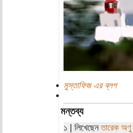
মুস্তাফিজ এর ব্লগ
মন্তব্য
১ | লিখেছেন
তারেক অণু