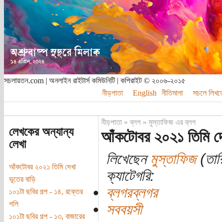
সচলায়তন.com | অনলাইন রাইটার্স কমিউনিটি | কপিরাইট © ২০০৬-২০১৫
নীড়পাতা
English
নীতিমালা
সচলে লিখত
নীড়পাতা
»
ব্লগ
»
মুস্তাফিজ এর ব্লগ
লেখকের অন্যান্য
আঁকটোবর ২০২১ তিমি দ
লেখা
লিখেছেন
মুস্তাফিজ
(তার
আঁকটোবর ২০২১ তিমি দেখা
ক্যাটেগরি:
ভূতের বাড়ি
ব্লগরব্লগর
১০১টা ছবির গল্প - ১৪, রক্তের
গলি
সববয়সী
১০১টা ছবির গল্প - ১৩, বাজারের