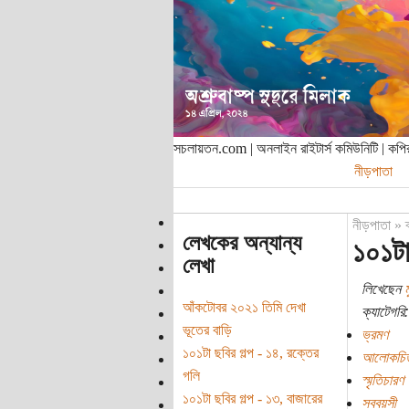
সচলায়তন.com | অনলাইন রাইটার্স কমিউনিটি | ক
নীড়পাতা
নীড়পাতা
»
লেখকের অন্যান্য
১০১টা
লেখা
লিখেছেন
আঁকটোবর ২০২১ তিমি দেখা
ক্যাটেগরি:
ভূতের বাড়ি
ভ্রমণ
১০১টা ছবির গল্প - ১৪, রক্তের
আলোকচিত
গলি
স্মৃতিচারণ
১০১টা ছবির গল্প - ১৩, বাজারের
সববয়সী