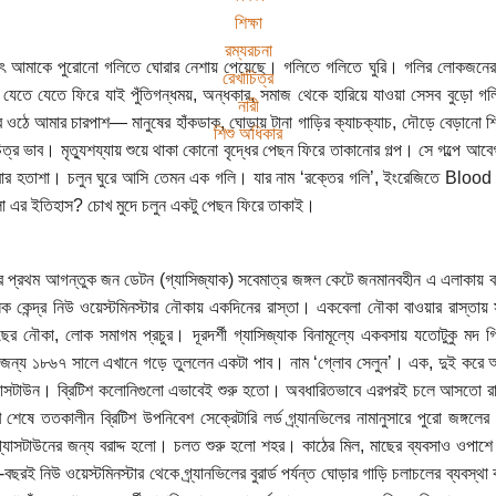
শিক্ষা
রম্যরচনা
বৎ আমাকে পুরোনো গলিতে ঘোরার নেশায় পেয়েছে। গলিতে গলিতে ঘুরি। গলির লোকজনের
রেখাচিত্র
, যেতে যেতে ফিরে যাই পুঁতিগন্ধময়, অন্ধকার, সমাজ থেকে হারিয়ে যাওয়া সেসব বুড়ো
নারী
 ওঠে আমার চারপাশ— মানুষের হাঁকডাক, ঘোড়ায় টানা গাড়ির ক্যাচক্যাচ, দৌড়ে বেড়ানো 
শিশু অধিকার
ত্র ভাব। মৃত্যুশয্যায় শুয়ে থাকা কোনো বৃদ্ধের পেছন ফিরে তাকানোর গল্প। সে গল্পে 
াবার হতাশা। চলুন ঘুরে আসি তেমন এক গলি। যার নাম ‘রক্তের গলি’, ইংরেজিতে Blo
 এর ইতিহাস? চোখ মুদে চলুন একটু পেছন ফিরে তাকাই।
 প্রথম আগন্তুক জন ডেটন (গ্যাসিজ্যাক) সবেমাত্র জঙ্গল কেটে জনমানবহীন এ এলাকা
িক কেন্দ্র নিউ ওয়েস্টমিনস্টার নৌকায় একদিনের রাস্তা। একবেলা নৌকা বাওয়ার রাস্তা
ছের নৌকা, লোক সমাগম প্রচুর। দূরদর্শী গ্যাসিজ্যাক বিনামূল্যে একবসায় যতোটুকু মদ 
জন্য ১৮৬৭ সালে এখানে গড়ে তুললেন একটা পাব। নাম ‘গ্লোব সেলুন’। এক, দুই করে আ
যাসটাউন। ব্রিটিশ কলোনিগুলো এভাবেই শুরু হতো। অবধারিতভাবে এরপরই চলে আসতো রা
শেষে ততকালীন ব্রিটিশ উপনিবেশ সেক্রেটারি লর্ড গ্র্যানভিলের নামানুসারে পুরো জঙ্গ
্যাসটাউনের জন্য বরাদ্দ হলো। চলত শুরু হলো শহর। কাঠের মিল, মাছের ব্যবসাও ওপাশে
-বছরই নিউ ওয়েস্টমিনস্টার থেকে গ্র্যানভিলের বুরার্ড পর্যন্ত ঘোড়ার গাড়ি চলাচলের ব্যবস্