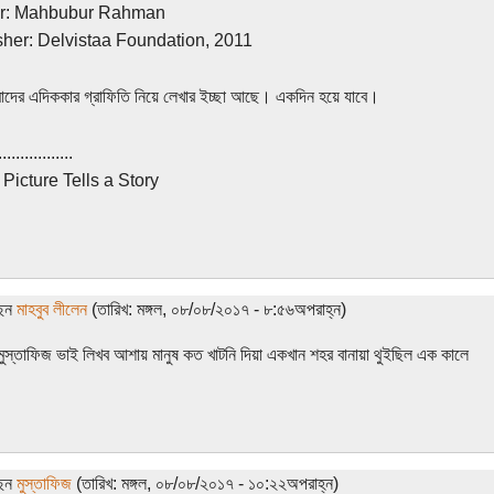
r: Mahbubur Rahman
sher: Delvistaa Foundation, 2011
ের এদিককার গ্রাফিতি নিয়ে লেখার ইচ্ছা আছে। একদিন হয়ে যাবে।
.................
Picture Tells a Story
ছেন
মাহবুব লীলেন
(তারিখ: মঙ্গল, ০৮/০৮/২০১৭ - ৮:৫৬অপরাহ্ন)
ুস্তাফিজ ভাই লিখব আশায় মানুষ কত খাটনি দিয়া একখান শহর বানায়া থুইছিল এক কালে
ছেন
মুস্তাফিজ
(তারিখ: মঙ্গল, ০৮/০৮/২০১৭ - ১০:২২অপরাহ্ন)