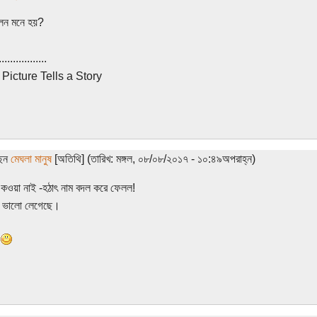
লেন মনে হয়?
.................
Picture Tells a Story
ছেন
মেঘলা মানুষ
[অতিথি] (তারিখ: মঙ্গল, ০৮/০৮/২০১৭ - ১০:৪৯অপরাহ্ন)
 কওয়া নাই -হঠাৎ নাম বদল করে ফেলল!
ো ভালো লেগেছে।