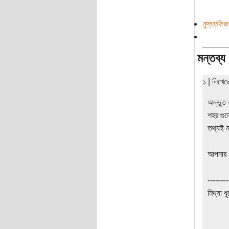
মুস্তাফিজ
মন্তব্য
১ | লিখে
অদ্ভুত 
শহর গুল
তথ্যই 
আপনার গ
--------
মিথ্যা ধ