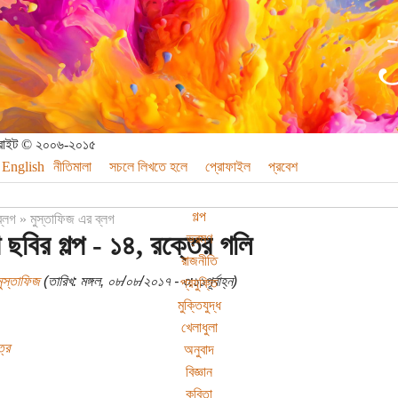
পিরাইট © ২০০৬-২০১৫
English
নীতিমালা
সচলে লিখতে হলে
প্রোফাইল
প্রবেশ
গল্প
ব্লগ
»
মুস্তাফিজ এর ব্লগ
 ছবির গল্প - ১৪, রক্তের গলি
ভ্রমণ
রাজনীতি
মুস্তাফিজ
(তারিখ: মঙ্গল, ০৮/০৮/২০১৭ - ৩:১১পূর্বাহ্ন)
প্রযুক্তি
মুক্তিযুদ্ধ
খেলাধুলা
্র
অনুবাদ
বিজ্ঞান
কবিতা