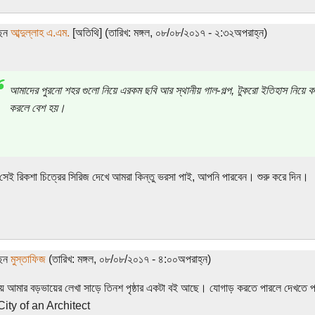
ছেন
আব্দুল্লাহ এ.এম.
[অতিথি] (তারিখ: মঙ্গল, ০৮/০৮/২০১৭ - ২:৩২অপরাহ্ন)
আমাদের পুরনো শহর গুলো নিয়ে এরকম ছবি আর স্থানীয় গাল-গল্প, টুকরো ইতিহাস নিয়ে 
করলে বেশ হয়।
েই রিকশা চিত্রের সিরিজ দেখে আমরা কিন্তু ভরসা পাই, আপনি পারবেন। শুরু করে দিন।
ছেন
মুস্তাফিজ
(তারিখ: মঙ্গল, ০৮/০৮/২০১৭ - ৪:০০অপরাহ্ন)
য়ে আমার বড়ভায়ের লেখা সাড়ে তিনশ পৃষ্ঠার একটা বই আছে। যোগাড় করতে পারলে দেখতে প
 City of an Architect