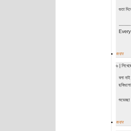
গুতা দি
..........
Every 
জবাব
৬ | লিখে
বলা নাই
ছবিগুল
শুভেচ্ছা
জবাব