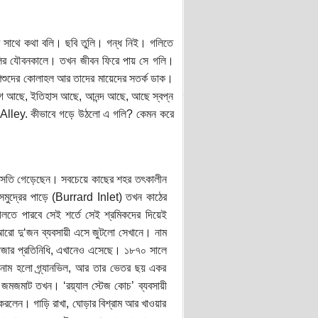
 সাথে কথা বলি। ছবি তুলি। গন্ধ নিই। গলিতে
 গলির যৌবনকালে। তখন জীবন ফিরে পায় সে গলি।
শিশুদের কোলাহল আর তাদের মায়েদের সতর্ক ডাক।
আবেগ আছে, ইতিহাস আছে, আনন্দ আছে, আছে স্বপ্ন
od Alley. কীভাবে গড়ে উঠলো এ গলি? কেমন করে
য় বসতি গেড়েছেন। সবচেয়ে কাছের শহর তৎকালীন
য় সমুদ্রের পাড়ে (Burrard Inlet) তখন কাঠের
গিলতে পারবে সেই শর্তে সেই শ্রমিকদের দিয়েই
রো দু‘জন ব্যবসায়ী এসে জুটলো সেখানে। নাম
জার প্রতিনিধি, এখানেও এসেছে। ১৮৭০ সালে
লের নাম হলো গ্র্যানভিল, আর তার ভেতর ছয় একর
 জমজমাট তখন। ‘রয়্যাল স্টেজ কোচ’ ব্যবসায়ী
থা করলেন। গাড়ি রাখা, ঘোড়ার বিশ্রাম আর খাওয়ার