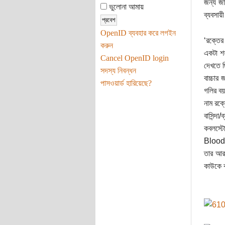
জন্য জা
ভুলোনা আমায়
ব্যবসায়
OpenID ব্যবহার করে লগইন
‘রক্তের
করুন
একটা শহ
Cancel OpenID login
দেখতে ছ
সদস্য নিবন্ধন
বাচ্চার
পাসওয়ার্ড হারিয়েছে?
গলির বয়
নাম রক
বাসিন্দ
কবলস্টো
Blood A
তার আর
কাউকে ক