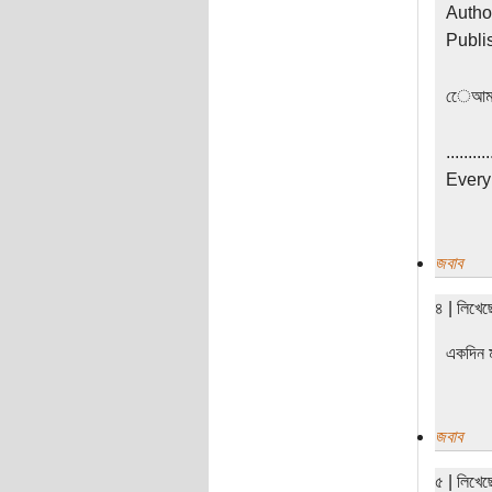
Autho
Publi
েেআমাদ
..........
Every 
জবাব
৪ | লিখে
একদিন ম
জবাব
৫ | লিখে