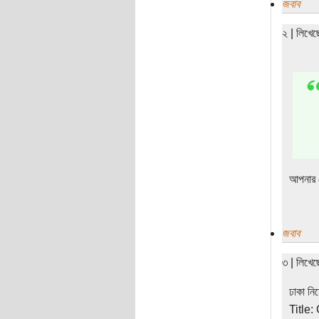
জবাব
২ | লিখে
আপনার স
জবাব
৩ | লিখে
ঢাকা নি
Title: