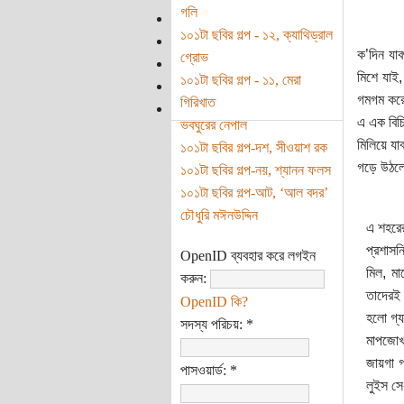
গলি
১০১টা ছবির গল্প - ১২, ক্যাথিড্রাল
ক’দিন যা
গ্রোভ
মিশে যাই
১০১টা ছবির গল্প - ১১, মেরা
গমগম করে
গিরিখাত
এ এক বিচি
ভবঘুরের নেপাল
মিলিয়ে য
১০১টা ছবির গল্প-দশ, সীওয়াশ রক
গড়ে উঠলো
১০১টা ছবির গল্প-নয়, শ্যানন ফলস
১০১টা ছবির গল্প-আট, ‘আল বদর’
চৌধুরি মঈনউদ্দিন
এ শহরের
প্রশাসন
OpenID ব্যবহার করে লগইন
মিল, মা
করুন:
তাদেরই 
OpenID কি?
হলো গ্
সদস্য পরিচয়:
*
মাপজোখ 
জায়গা গ
পাসওয়ার্ড:
*
লুইস সে