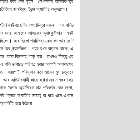
করে জায়গা করে নেন লুইস। সেখানকার আসবাবপত্র
টোরিয়ার জনপ্রিয় ‘ট্রন্স অ্যালি’র অনুসরণে।
টার্ন কাউবয় ছবির কথা চিন্তা করুন। এক গলির
 ওঠার সময় আমাদের আজকের ভ্যাংকুউভার এমনই
নও ছিলো। আর ছিলো গ্যাসিজ্যাকের বউ আর ছোট
র্ল অব গ্র্যানভিল’। শহর যখন বাড়তে থাকে, এ
 যেতে যেতে বিছানায় পড়ে যায়। তখনও কিন্তু এর
ায় এ গলি ভাগাড়ে পরিণত হবার আগেই আশপাশের
টাতে। জায়গাটা পরিষ্কার করে মাঝের মুল চত্তরে
হয়। আর অতিউৎসাহী কারো দ্বারা এর নামকরণ হয়
েকে ‘ব্লাড অ্যালি’তে নাম পরিবর্তন কেন হলো,
র ‘ব্লাড অ্যালি’র মতো) বা ধরে এনে এখানে
ড অ্যালি’ই হয়ে উঠলো।