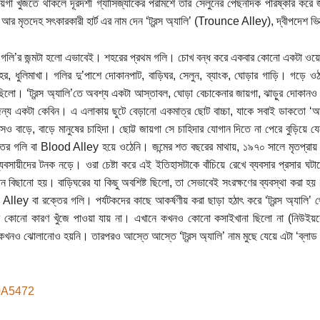
য়গা খুঁজতে থাকলে দূরদর্শী গ্যাসিজ্যাকের পরামর্শে তার সেলুনের পেছনদিক পরিষ্কার 
ী আর মৃতদেহ সৎকারকারী হার্ট এর নাম দেন ‘ট্রন্স অ্যালি’ (Trounce Alley), দ্বীপদেশ ভিক্
 গলি’র জন্মটা হলো এভাবেই। শহরের প্রথম গলি। চোখ বন্ধ করে একবার কোনো একটা ওয়েস্
র, ধুলিমাখা। গলির দু’পাশে দোকানপাট, বাড়িঘর, সেলুন, ব্যাংক, ঘোড়ার গাড়ি। গড়ে
িলো। ‘ট্রন্স অ্যালি’তে অবশ্য একটা আস্তাবল, ঘোড়া বেচাকেনার জায়গা, ঝাড়ুর দোকা
 জন্য একটা কেবিন। এ এলাকায় ছুটে বেড়ানো একমাত্র ছোট বাচ্চা, যাকে সবাই ডাকতো ‘আ
সও বাড়ে, বাড়ে মানুষের চাহিদা। ছোট্ট জায়গা সে চাহিদার যোগান দিতে না পেরে বুড়িয়ে
্তের গলি বা Blood Alley হয়ে ওঠেনি। জন্মের শত বছরের মাথায়, ১৯৭০ সালে মৃতপ্র
া/ব্যবসায়ীদের টনক নড়ে। ওরা চেষ্টা করে এই ইতিহাসটাকে বাঁচিয়ে রেখে ব্যবসার প্রসার ঘ
ন বিছানো হয়। বাড়িঘরের যা কিছু অবশিষ্ট ছিলো, তা সেভাবেই সংরক্ষণের ব্যবস্থা করা 
lley বা রক্তের গলি। পর্যটকদের কাছে আকর্ষণীয় করা ছাড়া হঠাৎ করে ‘ট্রন্স অ্যালি’ থ
 কোনো কারণ খুঁজে পাওয়া যায় না। এখানে কখনও কোনো কসাইখানা ছিলো না (নিউইয়র্কে
খনও ঝোলানোও হয়নি। তারপরও আস্তে আস্তে ‘ট্রন্স অ্যালি’ নাম মুছে যেয়ে এটা ‘ব্লা