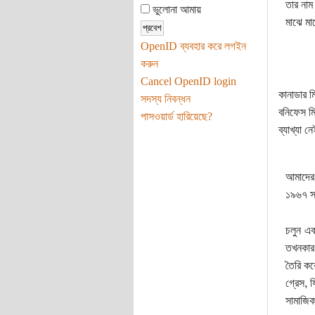
তার নাম
ভুলোনা আমায়
মাঝে মা
OpenID ব্যবহার করে লগইন
করুন
Cancel OpenID login
কানাডার 
সদস্য নিবন্ধন
বনিফেস মি
পাসওয়ার্ড হারিয়েছে?
ব্যাখ্যা 
আমাদের 
১৯৬৭ সা
চলুন এক
তখনকার 
তৈরি কর
গ্রেস, 
সামাজিক