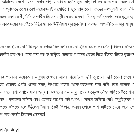
াঃ আমাদের দেশে যেমন মিলাদ পড়িয়ে কথিত জ্বীন-ভূত তাড়ানো হয় এদেশেও তেমন ল
 এ প্রাসাদে তেমন বেশ কয়েকজনই এসেছিলো ভূত তাড়াতে। তাদের কথানুযায়ী তারা বিভি
ন যক্ষা রোগী, যিনি উদগ্রীব ছিলেন বাড়ী ফেরার জন্য। কিন্তু দূর্ভাগ্যবশত তার মৃত্য
ের একসময়ের সবচাইতে নিষ্ঠুর মালিক উইলিয়াম ফ্রাঙ্কলিং। একজন অপরিচিত বয়স্ক মানুষ 
ি।
দের কেউই কোনো শিশু ভুত বা গ্রেস কিপারলীর কোনো হদিস করতে পারেননি। নিজের বা
দিন তার দেখা পাবো সাদা কাপড় জড়িয়ে সামনের বাগানের ভেতর দিয়ে হাঁটতে হাঁটতে কুয়াশায়
---------------------------------------
কঃ গতকাল কয়েকজন বন্ধুসহ সেখানে আবার গিয়েছিলাম ছবি তুলতে। ছবি তোলা শেষে হা
এক কোনায় একটা খালের মতন, উপরের পাহাড় থেকে বরফগলা ঠান্ডা পানি নেমে আসছে সে
ভাবে রাখা ওপারে যাবার জন্য। আমাদের এক বন্ধু নিষেধ সত্ত্বেও ভেঁজা গুড়িতে উঠে 
লাম। ক্যামেরা নামিয়ে চোখ তোলার আগেই শুনি ঝপাৎ। সামনে তাকিয়ে দেখি বন্ধুটি ঠান্ডা
াঁপতে কাঁপতে বলে উঠলেন “আমি ঠিকই ছিলাম, ভদ্রমহিলাকে পাশ কাটাতে যেয়ে পড়ে 
ে আর কেউই ছিলোনা সেসময়!
y][/justify]