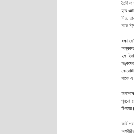
তৈরি না
হয়ে এটা
দিত, তা
নামে স্ট
যক্ষা র
অন্ধকার
হল হিস
মঙ্কদের
কোনোটাত
থাকে এ 
অবশেষে 
পুরনো স
চিৎকার।
আর্ট গ্
অশরীরীর