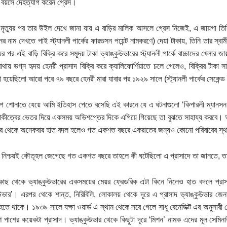
বয়সে দেহত্যাগ করেন গ্রেস।
 মৃত্যুর পর তার উইল দেখে জানা যায় এ বাড়ির মালিক আসলে গ্রেস নিজেই, এ জায়গা ত
ের নাম দেখতে পাই স্ট্যানলী পার্কের ফারগুসন পয়েন্ট নামকরণে) দেয়া টাকায়, তিনি তার স্ব
যুর পর এই বাড়ি বিক্রি করে সমূদয় টাকা ভ্যাঙ্কুউভারের স্ট্যানলী পার্কে বাচ্চাদের খেলার 
াথায় ভগ্ন হৃদয় হেনরী প্রাসাদ বিক্রি করে ক্যালিফোর্ণিয়াতে চলে গেলেও, বিক্রির টাকা স
া হয়েছিলো আরো পরে ৭৯ বছরে হেনরী মারা যাবার পর ১৯২৯ সালে (স্ট্যানলী পার্কের সেকেন্
ল্প শোনাতে যেয়ে আমি ইতিহাস পেতে বসেছি এই কারনে যে এ ঘটনাগুলো ‘কিপারলী ম্যানসন’
ীত্বের ভেতর দিয়ে একসময় অভিশপ্তের দিকে এগিয়ে গিয়েছে তা বুঝতে সাহায্য করবে। আম
 পর থেকে অনেকবার হাত বদল হলেও গত একশত বছরে একরাতের জন্যও কোনো পরিবারের স্থায়ী 
 নিশ্চয়ই কৌতূহল জেগেছে গত একশত বছরে তাহলে কী ঘটেছিলো এ প্রাসাদে তা জানতে, ত
কাছ থেকে ভ্যাঙ্কুউভারের একসময়ের মেয়র ফ্রেডরিক এটা কিনে নিলেও হাত বদলে প্রা
ুউভার’। এরপর থেকে শান্ত, নিরিবিলি, লোকালয় থেকে দূরে এ প্রাসাদ ভ্যাঙ্কুউভার জেনা
 হতে থাকে। ১৯৩৯ সালে যক্ষা ওয়ার্ড এ স্থান থেকে সরে গেলে সাধু বেনেডিক্ট এর অনুসার
 পাশের কয়েকটা প্রাসাদ। ভ্যাঙ্কুউভার থেকে কিছুটা দূরে ‘মিশন’ নামক এদের মূল