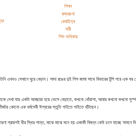
শিক্ষা
রম্যরচনা
্র
রেখাচিত্র
নারী
শিশু অধিকার
তিনি এখনও সেখানে ঘুরে বেড়ান। সাদা রঙের দুই পিস জামা সাথে বিভারের টুপি পরে এক ঘর
কে দেখা যায় একটা আবছায়া হয়ে ভেসে বেড়াতে, কখনো ধোঁয়াশা, আবার কখনো কখনো সুস্পষ্ট 
 গীর্জায় কোনো এক ধর্মসেবী ঈশ্বরের স্তুতি গাইতে গাইতে হাঁটছেন।
ারণা প্রায়শই ধীর স্থির শান্ত, মাঝে মাঝে মনে হয় একাকী বিষন্ন কেউ চলে যাচ্ছে সামনে 