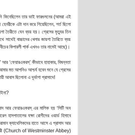
িনি কিনেছিলেন তার ভাই ফারগুসনের (আমরা এই
ামী হেনরীকে এটা দান করে গিয়েছিলেন, শর্ত ছিলো
জায়গা তৈরীতে যেন ব্যয় হয়। গ্রেসের মৃত্যুর তিন
াথে সাথেই বাচ্চাদের খেলার জায়গা তৈরিতে ব্যয়
ড বীচের কিপারলী পার্ক এখনও তার নামেই আছে)।
 আর ‘ফেয়ারএকরস্‌’ কীভাবে হাহাকার, বিষন্নতা
ার মত আপনিও আশ্চর্য হবেন শুনে যে গ্রেসের
আবাস ছিলোনা এ দূর্ভাগা প্রাসাদে!
াইনা?
সাদ আর ফেয়ারএকরস্‌ এর মালিক হয় ‘সিটি অব
রেল হাসপাতালের যক্ষা রোগীদের ওয়ার্ড হিসাবে
ী রোমান ক্যাথেলিকদের হাতে আসে এ প্রাসাদ আর
 সেমিনারী (Church of Westminster Abbey)