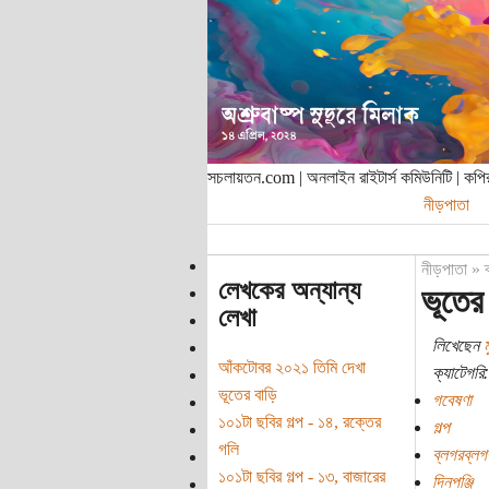
সচলায়তন.com | অনলাইন রাইটার্স কমিউনিটি | ক
নীড়পাতা
নীড়পাতা
»
লেখকের অন্যান্য
ভূতের
লেখা
লিখেছেন
আঁকটোবর ২০২১ তিমি দেখা
ক্যাটেগরি:
ভূতের বাড়ি
গবেষণা
১০১টা ছবির গল্প - ১৪, রক্তের
গল্প
গলি
ব্লগরব্লগ
১০১টা ছবির গল্প - ১৩, বাজারের
দিনপঞ্জি