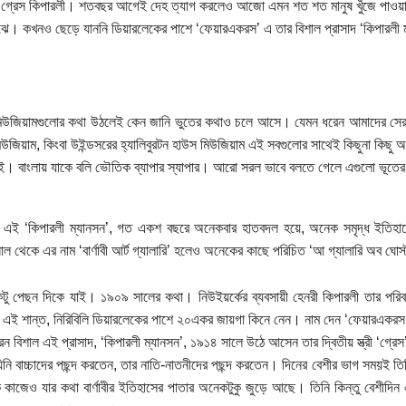
 গ্রেস কিপারলী। শতবছর আগেই দেহ ত্যাগ করলেও আজো এমন শত শত মানুষ খুঁজে পাওয়া য
ঝে। কখনও ছেড়ে যাননি ডিয়ারলেকের পাশে ‘ফেয়ারএকরস’ এ তার বিশাল প্রাসাদ ‘কিপারলী ম্যান
মিউজিয়ামগুলোর কথা উঠলেই কেন জানি ভুতের কথাও চলে আসে। যেমন ধরেন আমাদের সেরা 
উজিয়াম, কিংবা উইন্ডসরের হ্যালিবুরটন হাউস মিউজিয়াম এই সবগুলোর সাথেই কিছুনা কিছু 
নেই। বাংলায় যাকে বলি ভৌতিক ব্যাপার স্যাপার। আরো সরল ভাবে বলতে গেলে এগুলো ভূতের
এই ‘কিপারলী ম্যানসন’, গত একশ বছরে অনেকবার হাতবদল হয়ে, অনেক সমৃদ্ধ ইতিহাসের
ল থেকে এর নাম ‘বার্ণাবী আর্ট গ্যালারি’ হলেও অনেকের কাছে পরিচিত ‘আ গ্যালারি অব ঘোস
টু পেছন দিকে যাই। ১৯০৯ সালের কথা। নিউইয়র্কের ব্যবসায়ী হেনরী কিপারলী তার পরিবা
এই শান্ত, নিরিবিলি ডিয়ারলেকের পাশে ২০একর জায়গা কিনে নেন। নাম দেন ‘ফেয়ারএকরস’,
েন বিশাল এই প্রাসাদ, ‘কিপারলী ম্যানসন’, ১৯১৪ সালে উঠে আসেন তার দ্বিতীয় স্ত্রী ‘গ্রে
যিনি বাচ্চাদের পছন্দ করতেন, তার নাতি-নাতনীদের পছন্দ করতেন। দিনের বেশীর ভাগ সময়ই ত
 কাজেও যার কথা বার্ণাবীর ইতিহাসের পাতার অনেকটুকু জুড়ে আছে। তিনি কিন্তু বেশীদি