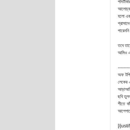
পাদটীক
আলোচ্য
হলো একজ
প্রাসাদ
পারেনন
তবে তা
আমিও এক
--------
অফ টপি
লেকের 
আড়াআড়ি 
ছবি তুল
শীতে ক
আশেপাশ
[/justif