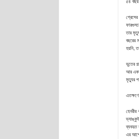
৫৪ বছর 
গ্রেসের
ফারগুসন
তার মৃত্
বছরের ম
হয়নি, ত
ভুতের গ
আর একাক
মৃত্যুর
এতক্ষণে
হেনরীর 
ভ্যাঙ্ক
ব্যবহৃত
এর আশে