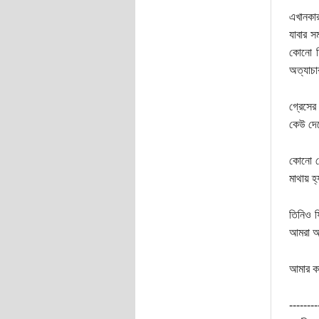
এখানকার
যাবার 
কোনো শি
অত্যাচা
গ্রেসের
কেউ দেখ
কোনো ক
মাথায় হ
তিনিও ফ
আমরা আ
আমার ক
--------