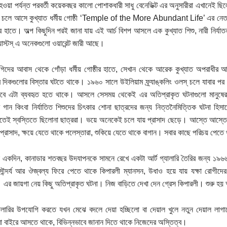
 হওয়া পর্যন্ত পরবর্তী কয়েকবছর কালো পোশাকধারী সাধু বেনেডিক্ট এর অনুসারীরা এখানেই
 চলে আসে কুখ্যাত ধর্মীয় গোষ্ঠী ‘Temple of the More Abundant Life’ এর নেতা 
র হাতে। অল্প কিছুদিন পরই জানা যায় এই আর্চ বিশপ আসলে এক কুখ্যাত শিশু, নারী নির্যাতন
্যাস্টস্‌ এ অনেকগুলো ওয়ারেন্ট জারী আছে।
োগিদের আবাস থেকে গোঁড়া ধর্মীয় গোষ্ঠীর হাতে, সেখান থেকে আরেক কুখ্যাত অপরাধীর আ
 দিকগুলোর বিস্তার ঘটতে থাকে। ১৯৬০ সালে উইলিয়াম ফ্র্যাঙ্কলিং ওলস্‌ চলে যাবার পর 
াবে এটা ব্যবহৃত হতে থাকে। আসলে সেসময় থেকেই এর অতিপ্রাকৃত ঘটনাগুলো মানুষের
 গান কিংবা নির্যাতিত শিশুদের চিৎকার শোনা ছাত্রদের জন্য নিত্তনৈমিত্তিক ঘটনা হিসাব
েই স্বস্তিতে ছিলোনা ছাত্ররা। ভয়ে অনেকেই চলে যায় প্রাসাদ ছেড়ে। আস্তে আস্তে 
প্রাসাদ, ক্ষয়ে যেতে থাকে পলেস্তারা, শুকিয়ে যেতে থাকে বাগান। সবার কাছে পরিচয় পেতে 
একদিন, কানাডার শতবছর উদযাপনকে সামনে রেখে একটা আর্ট গ্যালারি তৈরির জন্য ১৯৬৬ স
ৌন্দর্য আর ঔজ্বল্য ফিরে পেতে থাকে কিপারলী ম্যানসন, উধাও হয়ে যায় যক্ষা রোগীদের ক
 এর জায়গা নেয় কিছু অতিপ্রাকৃত ঘটনা। নিজ বাড়িতে দেখা দেন গ্রেস কিপারলী। শুরু 
যালারির উপযোগি করতে যখন মেঝে বদলে দেয়া হচ্ছিলো বা দেয়াল খুলে নতুন দেয়াল লা
া বাইরে আসতে থাকে, বিভিন্নভাবে জানান দিতে থাকে নিজেদের অস্তিত্ব।