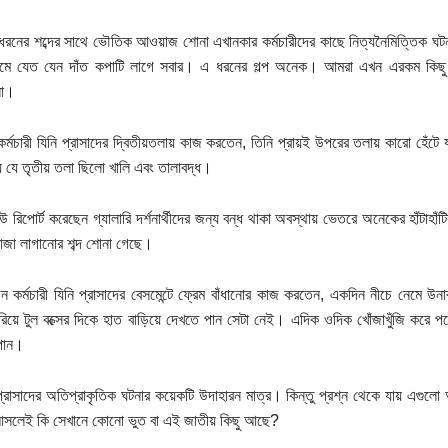
ধরনের শব্দের সাথে ভৌতিক আওয়াজ শোনা এখানকার কর্মচারীদের কাছে নিত্যনৈমিত্তিক ঘটন
 যেত যেন দাঁত কপাটি লাগে সবার। এ ধরনের গল্প অনেক। আমরা এখন এরকম কিছু গল্প 
লো।
্মচারী যিনি প্রাসাদের দ্বিতীয়তলায় কাজ করতেন, তিনি প্রায়ই উপরের তলায় কারো হেঁটে 
য যে তৃতীয় তলা ছিলো খালি এবং তালাবদ্ধ।
 রিপোর্ট করেছেন গ্যালারি দর্শনার্থীদের জন্য বন্ধ থাকা অবস্থায় ভেতরে অনেকের হাঁটাহাঁ
জা লাগানোর শব্দ শোনা গেছে।
কর্মচারী যিনি প্রাসাদের বেসমেন্টে ফ্রেম বাঁধানোর কাজ করতেন, একদিন নীচে নেমে উন
রিয়ে টুল বক্সের দিকে হাত বাড়িয়ে দেখতে পান সেটা নেই। এদিক ওদিক খোঁজাখুঁজি করে 
পান।
্রাসাদের অতিপ্রাকৃতিক ঘটনার কয়েকটি উদাহারন মাত্র। কিন্তু প্রশ্ন থেকে যায় এগুলো আ
আসলেই কি সেখানে কোনো ভুত বা এই জাতীয় কিছু আছে?