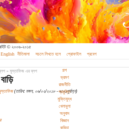
পিরাইট © ২০০৬-২০১৫
English
নীতিমালা
সচলে লিখতে হলে
প্রোফাইল
প্রবেশ
গল্প
ব্লগ
»
মুস্তাফিজ এর ব্লগ
 বাড়ি
ভ্রমণ
রাজনীতি
মুস্তাফিজ
(তারিখ: মঙ্গল, ০৬/০২/২০১৮ - ৯:০১পূর্বাহ্ন)
প্রযুক্তি
মুক্তিযুদ্ধ
খেলাধুলা
অনুবাদ
র
বিজ্ঞান
কবিতা