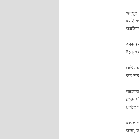
অদ্ভুত 
এতই কমে
হয়েছি
একজন কর
উল্লেখ্
কেউ কেউ
করে দরো
আরেকজন 
ফ্রেম স
দেখতে 
এগুলো প
হচ্ছে, 