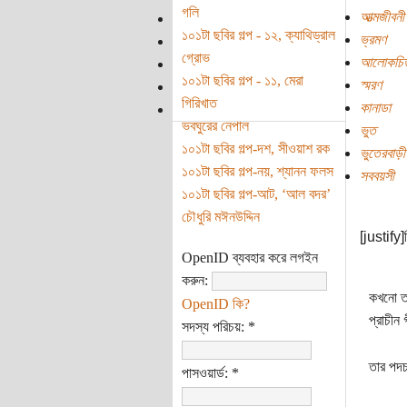
গলি
আত্মজীবনী
১০১টা ছবির গল্প - ১২, ক্যাথিড্রাল
ভ্রমণ
গ্রোভ
আলোকচিত
১০১টা ছবির গল্প - ১১, মেরা
স্মরণ
গিরিখাত
কানাডা
ভবঘুরের নেপাল
ভুত
১০১টা ছবির গল্প-দশ, সীওয়াশ রক
ভুতেরবাড়ী
১০১টা ছবির গল্প-নয়, শ্যানন ফলস
সববয়সী
১০১টা ছবির গল্প-আট, ‘আল বদর’
চৌধুরি মঈনউদ্দিন
[justify]
OpenID ব্যবহার করে লগইন
করুন:
কখনো তা
OpenID কি?
প্রাচীন
সদস্য পরিচয়:
*
তার পদচ
পাসওয়ার্ড:
*