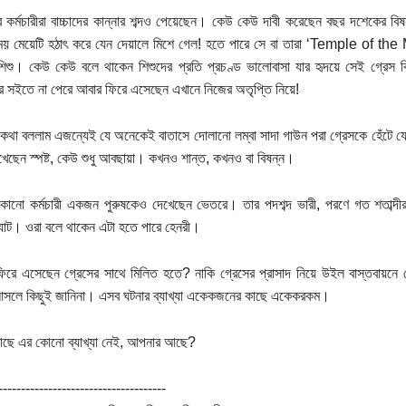
 কর্মচারীরা বাচ্চাদের কান্নার শব্দও পেয়েছেন। কেউ কেউ দাবী করেছেন বছর দশেকের বি
সময় মেয়েটি হঠাৎ করে যেন দেয়ালে মিশে গেল! হতে পারে সে বা তারা ‘Temple of th
শু। কেউ কেউ বলে থাকেন শিশুদের প্রতি প্রচণ্ড ভালোবাসা যার হৃদয়ে সেই গ্রেস ক
র সইতে না পেরে আবার ফিরে এসেছেন এখানে নিজের অতৃপ্তি নিয়ে!
 কথা বললাম এজন্যেই যে অনেকেই বাতাসে দোলানো লম্বা সাদা গাউন পরা গ্রেসকে হেঁটে যেত
েছেন স্পষ্ট, কেউ শুধু আবছায়া। কখনও শান্ত, কখনও বা বিষন্ন।
োনো কর্মচারী একজন পুরুষকেও দেখেছেন ভেতরে। তার পদশব্দ ভারী, পরণে গত শতাব্দ
্যাট। ওরা বলে থাকেন এটা হতে পারে হেনরী।
িরে এসেছেন গ্রেসের সাথে মিলিত হতে? নাকি গ্রেসের প্রাসাদ নিয়ে উইল বাস্তবায়নে দ
সলে কিছুই জানিনা। এসব ঘটনার ব্যাখ্যা একেকজনের কাছে একেকরকম।
াছে এর কোনো ব্যাখ্যা নেই, আপনার আছে?
-------------------------------------