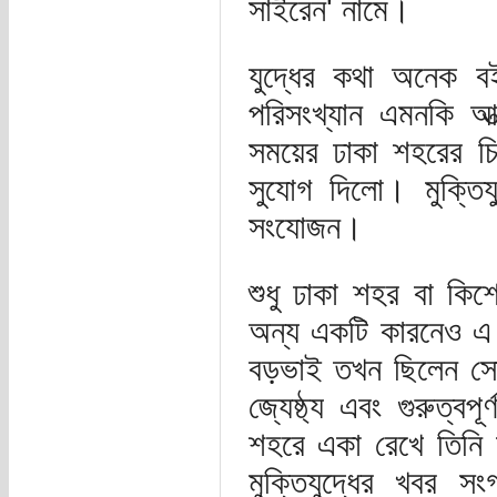
সাইরেন' নামে।
যুদ্ধের কথা অনেক বইয়
পরিসংখ্যান এমনকি আত
সময়ের ঢাকা শহরের চ
সুযোগ দিলো। মুক্তিযু
সংযোজন।
শুধু ঢাকা শহর বা কিশো
অন্য একটি কারনেও এ 
বড়ভাই তখন ছিলেন সোভ
জ্যেষ্ঠ্য এবং গুরুত্
শহরে একা রেখে তিনি ছ
মুক্তিযুদ্ধের খবর স