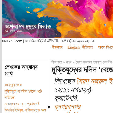
সচলায়তন.com | অনলাইন রাইটার্স কমিউনিটি | কপিরাইট © ২০০৬-২০১৫
নীড়পাতা
English
নীতিমালা
সচলে লিখত
নীড়পাতা
»
ব্লগ
»
সৈয়দ নজরুল ইসলাম দেলগীর 
লেখকের অন্যান্য
মুক্তিযুদ্ধের দলিল 'বে
লেখা
লিখেছেন
সৈয়দ নজরুল ই
বঙ্গবন্ধুর ফেরা
১২:১১অপরাহ্ন)
মুক্তিযুদ্ধের দলিল 'বেজে ওঠে
ক্যাটেগরি:
সাইরেন'
নভেম্বর ১৯৭৫। প্রথম পর্ব
ব্লগরব্লগর
উজাইর ইউনুস, পাকিস্তানের ক্ষমা