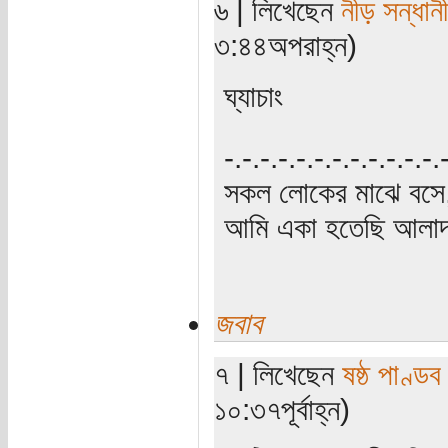
৬ | লিখেছেন
নীড় সন্ধানী
৩:৪৪অপরাহ্ন)
ঘ্যাচাং
‍‌-.-.-.-.-.-.-.-.-.-.-.-
সকল লোকের মাঝে বসে,
আমি একা হতেছি আলাদা
জবাব
৭ | লিখেছেন
ষষ্ঠ পাণ্ডব
১০:৩৭পূর্বাহ্ন)