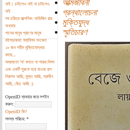
আত্মজীবনী
নাই। চাইলেও নাই না চাইলেও
গ্রন্থালোচনা
নাই
সব চরিত্র কাল্পনিক: অভিজিৎ রায়
মুক্তিযুদ্ধ
অধ্যায়
স্মৃতিচারণ
গানের মানুষ প্রাণের মানুষ
বইপড়াকথা: মহাবিপদ সংকেত
১৮ জন শহীদ মুক্তিযোদ্ধার
কাছে...
সময়মতো 'না' বলতে না পারার বিপদ
এবং একটি পুরনো হয়ে যাওয়া গল্প
নিরাপদ আছি, মুক্ত আছি, স্বাধীন
আছি, বেঁচে আছি :)
OpenID ব্যবহার করে লগইন
করুন:
OpenID কি?
সদস্য পরিচয়:
*