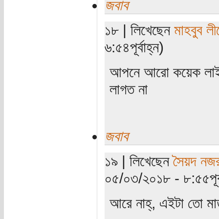
জবাব
১৮ | লিখেছেন
মাহবুব লী
৬:৫৪পূর্বাহ্ন)
আপনে আরো কয়েক লাইন
লাগত না
জবাব
১৯ | লিখেছেন
সৈয়দ নজর
০৫/০৩/২০১৮ - ৮:৫৫পূর্ব
আরে নাহ্, এইটা তো মাত্