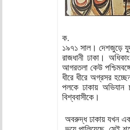
ক.
১৯৭১ সাল। দেশজুড়ে যুদ
রাজধানী ঢাকা। অধিকাং
আগরতলা কেউ পশ্চিমবঙ্গ
ধীরে ধীরে অগ্রসর হচ্ছে
পলকে ঢাকায় অভিযান চাল
বিশ্ববাসীকে।
অবরুদ্ধ ঢাকায় যখন একজ
ভয়ে পালিয়েছে, সেই শ