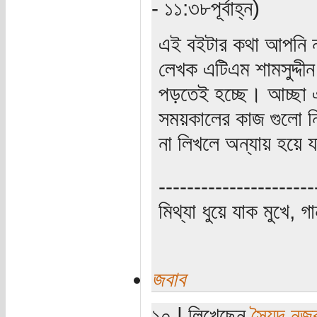
- ১১:৩৮পূর্বাহ্ন)
এই বইটার কথা আপনি ন
লেখক এটিএম শামসুদ্দীন
পড়তেই হচ্ছে। আচ্ছা এটি
সময়কালের কাজ গুলো নি
না লিখলে অন্যায় হয়ে 
----------------------
মিথ্যা ধুয়ে যাক মুখে, গ
জবাব
১০ | লিখেছেন
সৈয়দ নজ