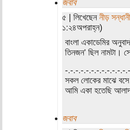
জবাব
৫ | লিখেছেন
নীড় সন্ধান
১:২৪অপরাহ্ন)
বাংলা একাডেমির অনুবা
তিনজন' ছিল নামটা। স
‍‌-.-.-.-.-.-.-.-.-.-.-.-
সকল লোকের মাঝে বসে,
আমি একা হতেছি আলাদা
জবাব