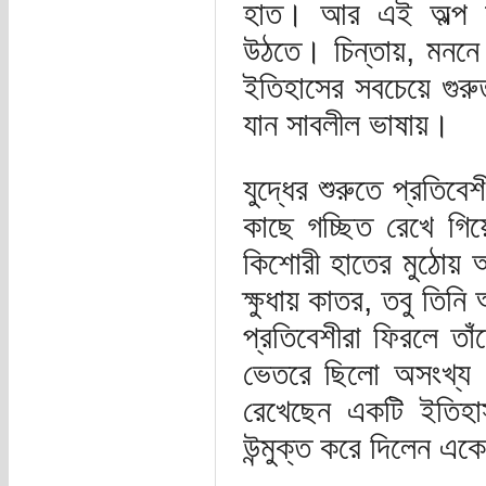
হাত। আর এই অল্প সম
উঠতে। চিন্তায়, মনন
ইতিহাসের সবচেয়ে গুরু
যান সাবলীল ভাষায়।
যুদ্ধের শুরুতে প্রতিব
কাছে গচ্ছিত রেখে গি
কিশোরী হাতের মুঠোয়
ক্ষুধায় কাতর, তবু তিন
প্রতিবেশীরা ফিরলে ত
ভেতরে ছিলো অসংখ্য 
রেখেছেন একটি ইতিহ
উন্মুক্ত করে দিলেন এ