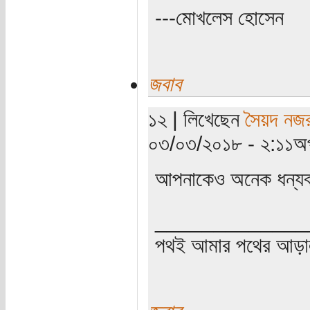
---মোখলেস হোসেন
জবাব
১২ | লিখেছেন
সৈয়দ নজর
০৩/০৩/২০১৮ - ২:১১অপ
আপনাকেও অনেক ধন্যব
_____________
পথই আমার পথের আড়