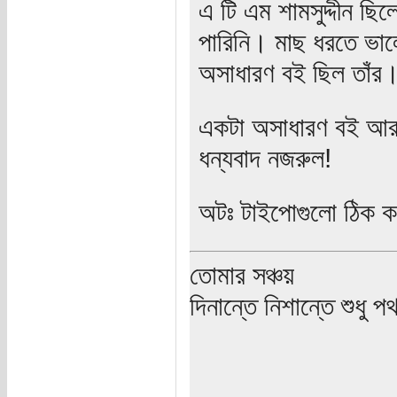
এ টি এম শামসুদ্দীন ছ
পারিনি। মাছ ধরতে ভাল
অসাধারণ বই ছিল তাঁর
একটা অসাধারণ বই আর 
ধন্যবাদ নজরুল!
অটঃ টাইপোগুলো ঠিক ক
তোমার সঞ্চয়
দিনান্তে নিশান্তে শুধু 