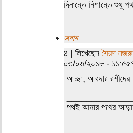
দিনান্তে নিশান্তে শুধু 
জবাব
৪ | লিখেছেন
সৈয়দ নজরু
০৩/০৩/২০১৮ - ১১:৫৫পূর্
আচ্ছা, আবদার রশীদের 
_____________
পথই আমার পথের আড়