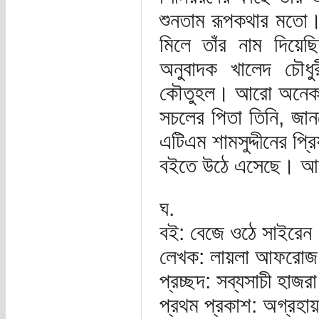
শুনতাম রূপকথার মতো।
মিলে তাঁর নাম দিয়েছি
অনুবাদক খালেদ চৌধ
কৌতুহল। আরো অনেক জান
সচলের পিতা তিনি, জান
এটিএম শামসুদ্দীনের প্র
বইতে উঠে এসেছে। আম
ঘ.
বই: বেজে ওঠে সাইরেন
লেখক: লায়লা আফরোজ
প্রচ্ছদ: সব্যসাচী হাজরা
প্রথম প্রকাশ: অগ্রহা