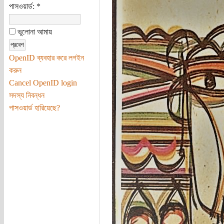
পাসওয়ার্ড:
*
ভুলোনা আমায়
OpenID ব্যবহার করে লগইন
করুন
Cancel OpenID login
সদস্য নিবন্ধন
পাসওয়ার্ড হারিয়েছে?