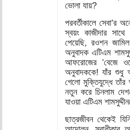
ভোলা যায়?
পরবর্তীকালে সেবা'র অ
স্বয়ং কাজীদার সাথে
পেয়েছি, রওশন জামিল
অনুবাদক এটিএম শামসুদ
আফরোজের 'বেজে ওঠে
অনুবাদককে! যাঁর শুধু
গেলো মুক্তিযুদ্ধে তাঁ
নতুন করে চিনলাম দেশ
যাওয়া এটিএম শামসুদ্দীন
ছাত্রজীবন থেকেই যিন
আন্দোলন, স্বাধীকার আ