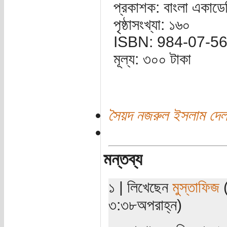
প্রকাশক: বাংলা একাডেম
পৃষ্ঠাসংখ্যা: ১৬০
ISBN: 984-07-5
মূল্য: ৩০০ টাকা
সৈয়দ নজরুল ইসলাম দেল
মন্তব্য
১ | লিখেছেন
মুস্তাফিজ
(
৩:৩৮অপরাহ্ন)