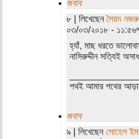
জবাব
৮ | লিখেছেন
সৈয়দ নজরু
০৩/০৩/২০১৮ - ১১:৫৬পূর্
হ্যাঁ, মাছ ধরতে ভালো
নাসিরুদ্দীন সত্যিই অস
_____________
পথই আমার পথের আড়
জবাব
৯ | লিখেছেন
সোহেল ইম