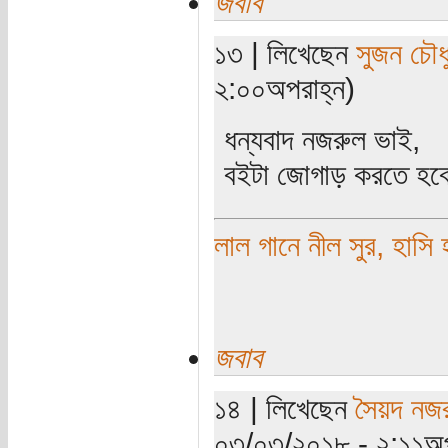
জবাব
১৩ | লিখেছেন
সুজন চৌধু
২:০০অপরাহ্ন)
ধন্যবাদ নজরুল ভাই,
বইটা জোগাড় করতে হব
লাল গানে নীল সুর, হাসি 
জবাব
১৪ | লিখেছেন
সৈয়দ নজ
০৩/০৩/২০১৮ - ২:১১অপ