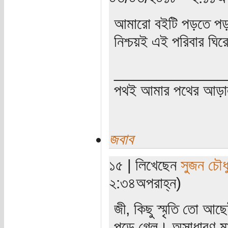
আমারো বইটি পড়তে প
নিশ্চয়ই এই পরিবার ঘির
_____________
পথই আমার পথের আড়
জবাব
১৫ | লিখেছেন
সুজন চৌধু
২:৩৪অপরাহ্ন)
জী, কিছু স্মৃতি তো আ
পড়ে গেল। অসাধারণ মান