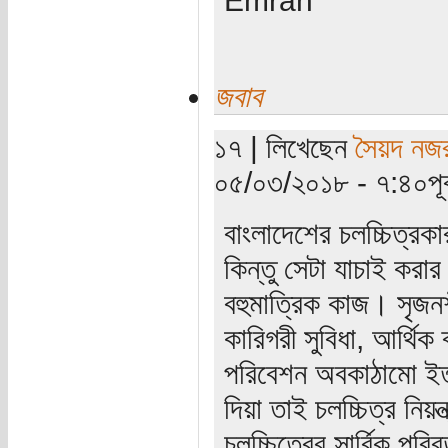
জবাব
১৭ | লিখেছেন
সৈয়দ নজ
০৫/০৩/২০১৮ - ৭:৪০পূর্ব
বাংলাদেশের চলচ্চিত্র
কিন্তু সেটা যাচাই কর
বহুমাত্রিক কাজ। সৃজনশ
কারিগরী সুবিধা, আর্থিক ব
পরিবেশন অবকাঠামো ইত্
দিয়া তাই চলচ্চিত্র নিয়
চলচ্চিত্রের সার্বিক পরি