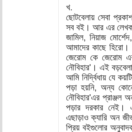
খ.
ছোটবেলায় সেবা প্রকা
সব বই। আর এর লেখকদে
জামিল, নিয়াজ মোর্শেদ
আমাদের কাছে হিরো। 
জেরোম কে জেরোম এর '
নৌবিহার'। এই বড়বেল
আমি নির্দ্বিধায় যে কয়
পড়া হয়নি, অন্য কোন
নৌবিহার'এর প্রাঞ্জল 
পড়ার দরকার নেই। এ
এছাড়াও ক্যারি অন জীভস
প্রিয় বইগুলোর অনুবা