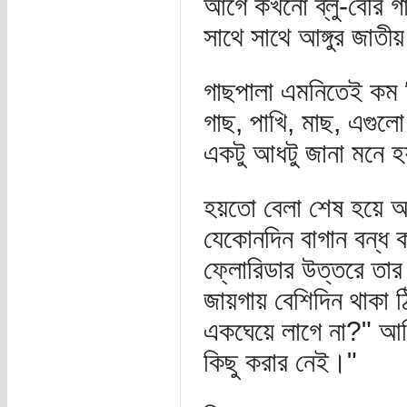
আগে কখনো ব্লু-বেরি গাছ
সাথে সাথে আঙ্গুর জাতী
গাছপালা এমনিতেই কম চ
গাছ, পাখি, মাছ, এগুল
একটু আধটু জানা মনে হ
হয়তো বেলা শেষ হয়ে আ
যেকোনদিন বাগান বন্ধ
ফ্লোরিডার উত্তরে তার
জায়গায় বেশিদিন থাকা
একঘেয়ে লাগে না?" আম
কিছু করার নেই।"