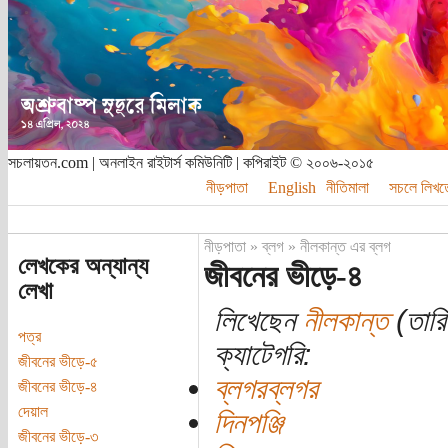
সচলায়তন.com | অনলাইন রাইটার্স কমিউনিটি | কপিরাইট © ২০০৬-২০১৫
নীড়পাতা
English
নীতিমালা
সচলে লিখত
নীড়পাতা
»
ব্লগ
»
নীলকান্ত এর ব্লগ
লেখকের অন্যান্য
জীবনের ভীড়ে-৪
লেখা
লিখেছেন
নীলকান্ত
(তারিখ
পত্র
ক্যাটেগরি:
জীবনের ভীড়ে-৫
ব্লগরব্লগর
জীবনের ভীড়ে-৪
দেয়াল
দিনপঞ্জি
জীবনের ভীড়ে-৩