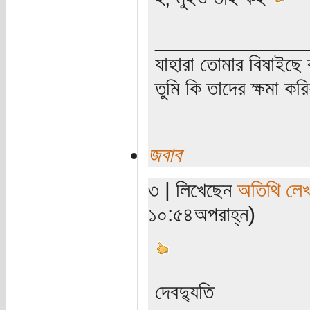
_____________
যাহারা তোমার বিষাইছে 
তুমি কি তাদের ক্ষমা কর
জবাব
৩ | লিখেছেন
অতিথি লে
১০:৫৪অপরাহ্ন)
দেবদ্যুতি