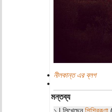
নীলকান্ত এর ব্লগ
মন্তব্য
১ | লিখেছেন
শিশিরকণা
(