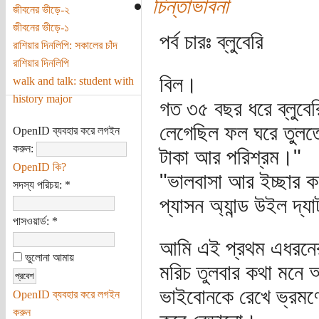
চিন্তাভাবনা
জীবনের ভীড়ে-২
জীবনের ভীড়ে-১
পর্ব চারঃ ব্লুবেরি
রাশিয়ার দিনলিপি: সকালের চাঁদ
রাশিয়ার দিনলিপি
বিল।
walk and talk: student with
history major
গত ৩৫ বছর ধরে ব্লুবে
লেগেছিল ফল ঘরে তুলত
OpenID ব্যবহার করে লগইন
করুন:
টাকা আর পরিশ্রম।"
OpenID কি?
"ভালবাসা আর ইচ্ছার 
সদস্য পরিচয়:
*
প্যাসন অ্যান্ড উইল দ
পাসওয়ার্ড:
*
আমি এই প্রথম এধরনের
ভুলোনা আমায়
মরিচ তুলবার কথা মনে
ভাইবোনকে রেখে ভ্রমণে 
OpenID ব্যবহার করে লগইন
করুন