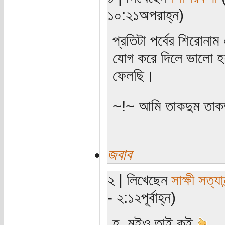
১০:২১অপরাহ্ন)
প্রতিটা পর্বের শিরোনা
যোগ করে দিলে ভালো হ
ফেলছি।
~!~ আমি তাকদুম তাকদ
জবাব
২ | লিখেছেন
সাক্ষী সত্যান
- ২:১২পূর্বাহ্ন)
হ, মুইও তাই কই