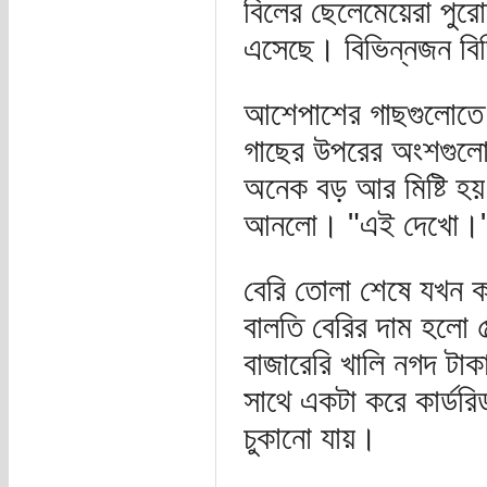
বিলের ছেলেমেয়েরা পুরোদ
এসেছে। বিভিন্নজন বি
আশেপাশের গাছগুলোতে 
গাছের উপরের অংশগুলো 
অনেক বড় আর মিষ্টি হয়
আনলো। "এই দেখো।
বেরি তোলা শেষে যখন কা
বালতি বেরির দাম হলো 
বাজারেরি খালি নগদ ট
সাথে একটা করে কার্ডরিড
চুকানো যায়।