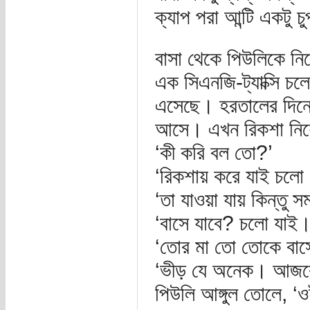
ক্যাপ পরা আন্টি একটু 
বাসা থেকে পিউলিকে নিয়
এক সিএনজি-ট্যাক্সি চল
এসেছে। হরতালের দিনে 
আসে। এখন রিকশা নিয়
‘কী করি বল তো?’
‘রিকশায় করে যাই চলো
‘তা যাওয়া যায় কিন্তু
‘বাসে যাবে? চলো যাই।
‘তোর মা তো তোকে বাস
‘ভীড় যে অনেক। আজকে
পিউলি আঙ্গুল তোলে, ‘ওই