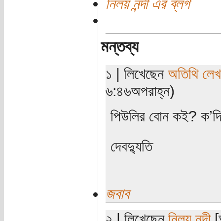
নিলয় নন্দী এর ব্লগ
মন্তব্য
১ | লিখেছেন
অতিথি লে
৬:৪৬অপরাহ্ন)
পিউলির বোন কই? ক’দি
দেবদ্যুতি
জবাব
২ | লিখেছেন
নিলয় নন্দী
[