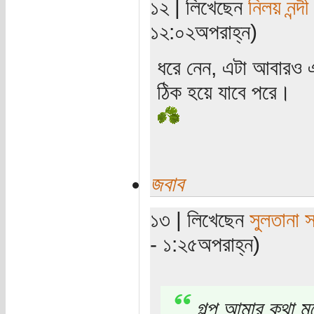
১২ | লিখেছেন
নিলয় নন্দী
১২:০২অপরাহ্ন)
ধরে নেন, এটা আবারও 
ঠিক হয়ে যাবে পরে।
জবাব
১৩ | লিখেছেন
সুলতানা স
- ১:২৫অপরাহ্ন)
গল্প আমার কথা ম