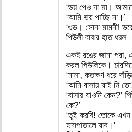
‘ভয় পেও না মা। আমাদ
‘আমি ভয় পাচ্ছি না।’
‘গুড। সোনা মামনী! ভয়ে
পিউলী বাবার হাত ধরল। 
একই রঙের জামা পরা, এ
করল পিউলিকে। চারদিকে
‘মামা, কতক্ষণ ধরে দাঁ
‘আমি বাসায় যাই নি ত
‘বাসায় যাওনি কেন?’ প
কে?’
‘তুই করবি! তোকে এখন ন
হাসপাতালে যাব।’