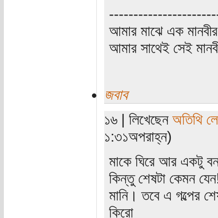
----------------------
আমার মাঝে এক মানবীর
আমার সাথেই সেই মানবী
জবাব
১৬ | লিখেছেন
অতিথি ল
১:৩১অপরাহ্ন)
মাকে ঘিরে আর একটু ব
কিন্তু শেষটা কেমন যেন
মানি। তবে এ গল্পের শ
কিরো