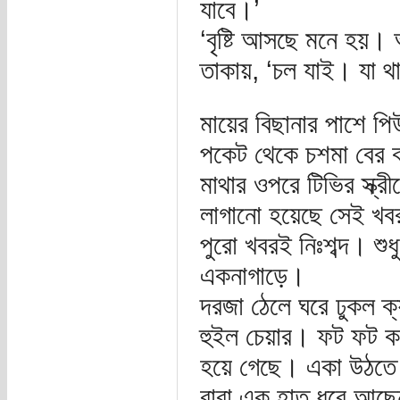
যাবে।’
‘বৃষ্টি আসছে মনে হয়। 
তাকায়, ‘চল যাই। যা 
মায়ের বিছানার পাশে পি
পকেট থেকে চশমা বের 
মাথার ওপরে টিভির স্ক
লাগানো হয়েছে সেই খবর
পুরো খবরই নিঃশব্দ। শুধ
একনাগাড়ে।
দরজা ঠেলে ঘরে ঢুকল ক্
হুইল চেয়ার। ফট ফট কর
হয়ে গেছে। একা উঠতে 
বাবা এক হাত ধরে আছে