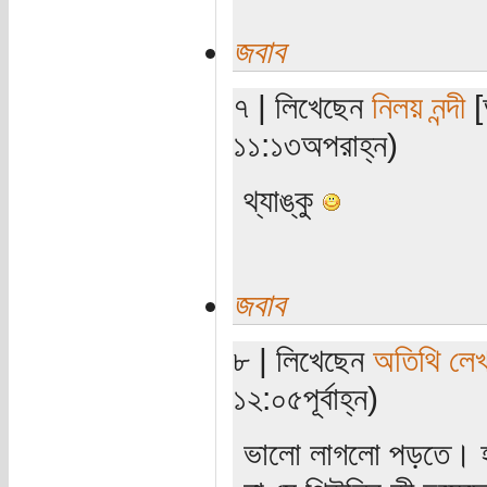
জবাব
৭ | লিখেছেন
নিলয় নন্দী
[
১১:১৩অপরাহ্ন)
থ্যাঙ্কু
জবাব
৮ | লিখেছেন
অতিথি লে
১২:০৫পূর্বাহ্ন)
ভালো লাগলো পড়তে। হর