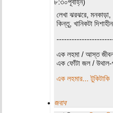
৮:৩০পূর্বাহ্ন)
লেখা ঝরঝরে, মনকাড়া,
কিন্তু, খানিকটা দিশাহ
----------------------
এক লহমা / আস্ত জীবন
এক ফোঁটা জল / উথাল-প
এক লহমার... টুকিটাকি
জবাব