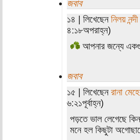
জবাব
১৪ | লিখেছেন
নিলয় নন্দী
৪:১৮অপরাহ্ন)
আপনার জন্যে একগু
জবাব
১৫ | লিখেছেন
রানা মেহে
৬:২১পূর্বাহ্ন)
পড়তে ভাল লেগেছে কিন্
মনে হল কিছুটা অগোছা