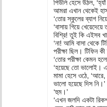
পিউলি হেসে উঠল, ‘হ্যা
আমরা এখান থেকেই হাস
‘তোর স্কুলের ব্যাগ নি
‘বাসায় গিয়ে খেয়েদেয়ে ত
বিশ্রি! তুই কি এইসব খ
‘না! আমি বাসা থেকে ট
পরীক্ষা ছিল। টিফিন ক
‘তোর পরীক্ষা কেমন হল
‘হয়েছে তো ভালোই। এক
মামা হেসে ওঠে, ‘আরে,
ভালো হয়েছে দিস নি।’
‘হুম।’
‘এখন জলদি একটা রিকশা