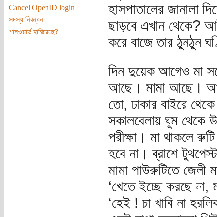
হাসপাতালের জানালা দ
Cancel OpenID login
সদস্য নিবন্ধন
ছাড়বে এখান থেকে? আইস
পাসওয়ার্ড হারিয়েছে?
করে বাজে তার ঠুনঠুন ঘণ
দিন দুয়েক আগেও মা সঙ
আছে। মামা আছে। আর 
তো, ঢাকার বাইরে থেক
সকালবেলায় ঘুম থেকে 
পরীক্ষা। মা থাকলে রু
হবে না। ব্রাশে টুথপেস
মামা পাউরুটিতে জেলী মা
‘খেতে ইচ্ছে করছে না, 
‘হেই ! চা খাবি না হরল