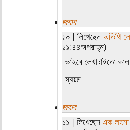
জবাব
১০ | লিখেছেন
অতিথি ল
১১:৪৪অপরাহ্ন)
ভাইরে লেখাটাইতো ভা
স্বয়ম
জবাব
১১ | লিখেছেন
এক লহমা