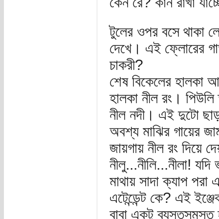
কেন রে? কান রাখা যাচ্ছে
টুলের ওপর বসে থাকা ল
দেখে। এই ফ্লোরের গার
চাকরী?
শেষ বিকেলের হালকা আ
হালকা নীল রং। পিউলি
নীল নদী। এই দুটো ছাড়
অবশ্য মাঝির গায়ের জা
জায়গায় নীল রং দিয়ে দ
নীলু...নীলি...নীলা! য
মাথায় সাদা ক্যাপ পরা এ
এটেন্ডেন্ট কে? এই ইঞ্
বাবা একটু ব্যস্তসমস্ত 