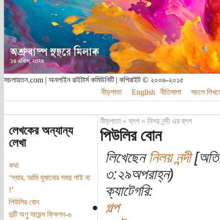
সচলায়তন.com | অনলাইন রাইটার্স কমিউনিটি | কপিরাইট © ২০০৬-২০১৫
নীড়পাতা
English
নীতিমালা
সচলে লিখত
নীড়পাতা
»
ব্লগ
»
নিলয় নন্দী এর ব্লগ
লেখকের অন্যান্য
পিউলির বোন
লেখা
লিখেছেন
নিলয় নন্দী
[অতিথ
কথা
৩:২৯অপরাহ্ন)
‘স্যার, আমি ঘুমানোর সময় পাই না
ক্যাটেগরি:
!’
পিউলির বোন
গল্প
দুটি অণু সায়েন্স ফিকশন-৬