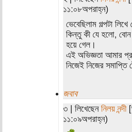
১১:০৮অপরাহ্ন)
ভেবেছিলাম গল্পটা লিখ
কিন্তু কী যে হলো, বো
হয়ে গেল।
এই অভিজ্ঞতা আমার প্র
নিজেই নিজের সমাপ্তি 
জবাব
৩ | লিখেছেন
নিলয় নন্দী
[
১১:০৯অপরাহ্ন)