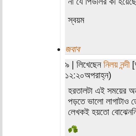
না যে পিউলির কী হয়েছ
স্বয়ম
জবাব
৯ | লিখেছেন
নিলয় নন্দী
[
১২:২০অপরাহ্ন)
হরতালটা এই সময়ের অনুষ
পড়তে ভালো লাগাটাও ত
লেখকই হয়তো বোঝেননি