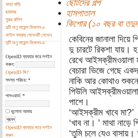
ছোটদের গল্প
ভাড়া বাড়ি
হাসপাতাল
ছায়াময়
নুরুর বালিশ
কিশোর (১০ বছর বা তদুর্দ
দুটি অণু সায়েন্স ফিকশন-৫
ফাইল নাম্বার সেভেনটি সেভেন
কেবিনের জানালা দিয়ে প
দুটি অণু সায়েন্স ফিকশন-৪
দু চারটে রিকশা যায়। হ
OpenID ব্যবহার করে লগইন
রেখে আইসক্রীমওয়ালা ম
করুন:
বেচারা ভিজে গেছে একদ
OpenID কি?
নাকি আর কোথাও শুকনো
সদস্য পরিচয়:
*
পিউলি আইসক্রীমওয়ালাক
পাসওয়ার্ড:
*
পাশে।
‘আইসক্রীম খাবে মা?’
ভুলোনা আমায়
‘খাব না। ’ মাথা নাড়ে 
OpenID ব্যবহার করে লগইন
‘তুমি চলে যেও বাসায়
করুন