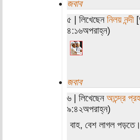
জবাব
৫ | লিখেছেন
নিলয় নন্দী
[
৪:১৬অপরাহ্ন)
জবাব
৬ | লিখেছেন
অতন্দ্র প্র
৯:৪২অপরাহ্ন)
বাহ, বেশ লাগল পড়তে