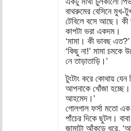
একটু মাথা চুলকালো পিউ
বাথরুমের বেসিনে মুখ-টু
টেবিলে বসে আছে। কী ভ
কাপটা ভরা একদম।
‘মামা। কী ভাবছ এত?’
‘কিছু না!’ মামা চমকে উ
নে তাড়াতাড়ি।’
টুংটাং করে কোথায় যেন 
আপনাকে খোঁজা হচ্ছে।
আহমেদ।’
গোলগাল ফর্সা মতো এক অ
পাঁচের দিকে ছুটল। বা
জামাটা আঁকড়ে ধরে, ‘আম