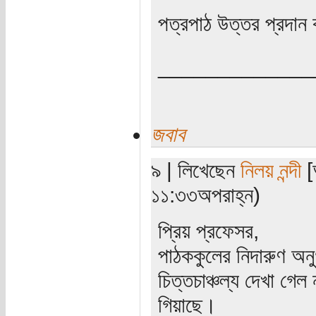
পত্রপাঠ উত্তর প্রদান 
_____________
জবাব
৯ | লিখেছেন
নিলয় নন্দী
[
১১:৩৩অপরাহ্ন)
প্রিয় প্রফেসর,
পাঠককুলের নিদারুণ অন
চিত্তচাঞ্চল্য দেখা গেল
গিয়াছে।