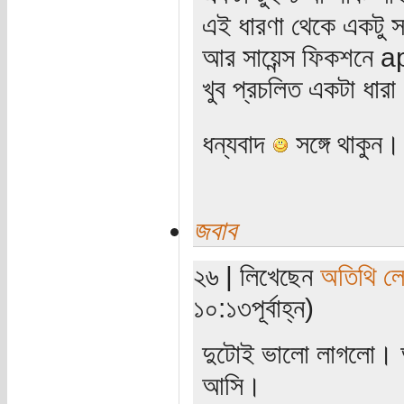
এই ধারণা থেকে একটু 
আর সায়েন্স ফিকশনে ap
খুব প্রচলিত একটা ধার
ধন্যবাদ
সঙ্গে থাকুন।
জবাব
২৬ | লিখেছেন
অতিথি ল
১০:১৩পূর্বাহ্ন)
দুটোই ভালো লাগলো। 
আসি।