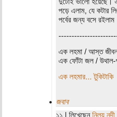
দুটোই ভালো হয়েছে। এ
পড়ে এলাম, যে কটার ল
পর্বের জন্য বসে রইলাম
----------------------
এক লহমা / আস্ত জীবন
এক ফোঁটা জল / উথাল-প
এক লহমার... টুকিটাকি
জবাব
১১ | লিখেছেন
নিলয় নন্দী