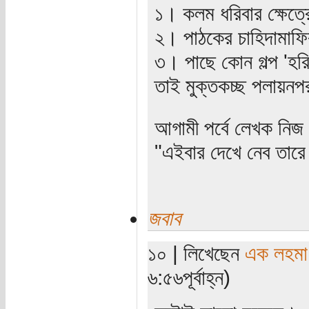
১। কলম ধরিবার ক্ষেত্
২। পাঠকের চাহিদামাফিক
৩। পাছে কোন গল্প 'হরি
তাই মুক্তকচ্ছ পলায়নপর
আগামী পর্বে লেখক নিজ
"এইবার দেখে নেব তারে
জবাব
১০ | লিখেছেন
এক লহমা
৬:৫৬পূর্বাহ্ন)