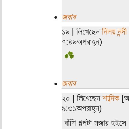
জবাব
১৯ | লিখেছেন
নিলয় নন্দী
৭:৪৯অপরাহ্ন)
জবাব
২০ | লিখেছেন
শাব্দিক
[অত
৯:৩১অপরাহ্ন)
বাঁশি গল্পটা মজার হইস