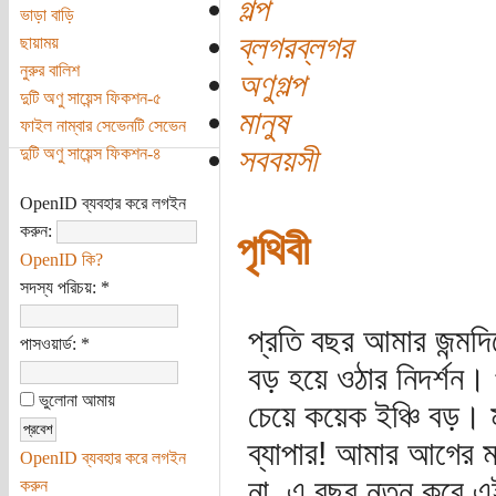
গল্প
ভাড়া বাড়ি
ব্লগরব্লগর
ছায়াময়
নুরুর বালিশ
অণুগল্প
দুটি অণু সায়েন্স ফিকশন-৫
মানুষ
ফাইল নাম্বার সেভেনটি সেভেন
সববয়সী
দুটি অণু সায়েন্স ফিকশন-৪
OpenID ব্যবহার করে লগইন
করুন:
পৃথিবী
OpenID কি?
সদস্য পরিচয়:
*
প্রতি বছর আমার জন্মদ
পাসওয়ার্ড:
*
বড় হয়ে ওঠার নিদর্শন।
ভুলোনা আমায়
চেয়ে কয়েক ইঞ্চি বড়। ম
ব্যাপার! আমার আগের মা
OpenID ব্যবহার করে লগইন
না, এ বছর নতুন করে এই
করুন