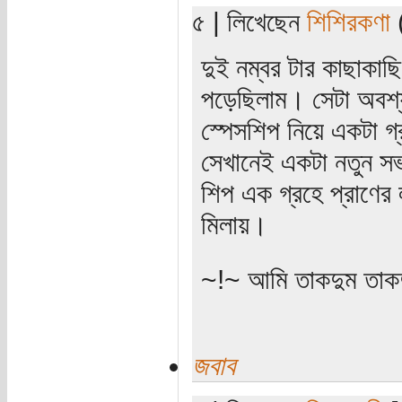
৫ | লিখেছেন
শিশিরকণা
(
দুই নম্বর টার কাছাকা
পড়েছিলাম। সেটা অবশ্য
স্পেসশিপ নিয়ে একটা গ্রহ
সেখানেই একটা নতুন স
শিপ এক গ্রহে প্রাণের 
মিলায়।
~!~ আমি তাকদুম তাকদ
জবাব