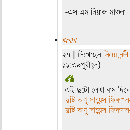
-এস এম নিয়াজ মাওলা
জবাব
২৭ | লিখেছেন
নিলয় নন্দী
১১:৩৯পূর্বাহ্ন)
এই দুটো লেখা বাম দিক
দুটি অণু সায়েন্স ফিকশন
দুটি অণু সায়েন্স ফিকশন