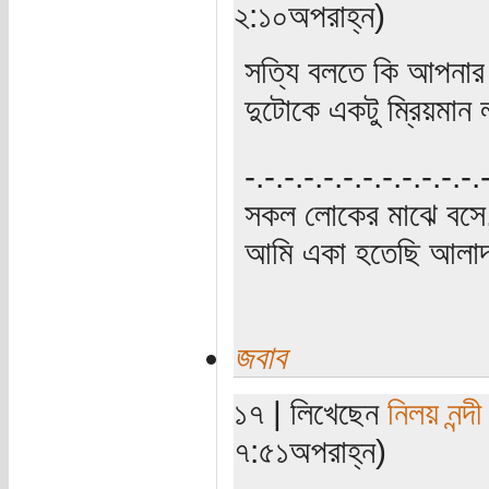
২:১০অপরাহ্ন)
সত্যি বলতে কি আপনা
দুটোকে একটু ম্রিয়মান
‍‌-.-.-.-.-.-.-.-.-.-.-.-
সকল লোকের মাঝে বসে,
আমি একা হতেছি আলাদা
জবাব
১৭ | লিখেছেন
নিলয় নন্দী
৭:৫১অপরাহ্ন)