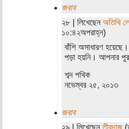
জবাব
২৮ | লিখেছেন
অতিথি ল
১০:৪২অপরাহ্ন)
বাঁশি অসাধারণ হয়েছে
পড়া হয়নি। আপনার পুর
শব্দ পথিক
নভেম্বর ২৫, ২০১৩
জবাব
২৯ | লিখেছেন
তীরন্দাজ
(ত