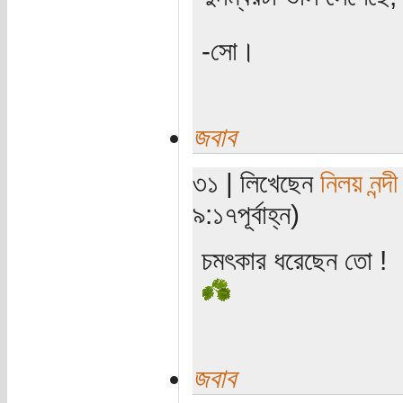
-সো।
জবাব
৩১ | লিখেছেন
নিলয় নন্দী
৯:১৭পূর্বাহ্ন)
চমৎকার ধরেছেন তো !
জবাব