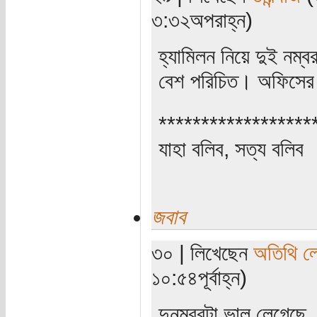
৩:৩২অপরাহ্ন)
হ্যামিলন নিয়ে দুই নম্
বেশ পরিচিত। অফিসের 
******************
যাহা বলিব, সত্য বলিব
জবাব
৩০ | লিখেছেন
অতিথি ল
১০:৫৪পূর্বাহ্ন)
দুনম্বরটা ভাল লেগেছে,