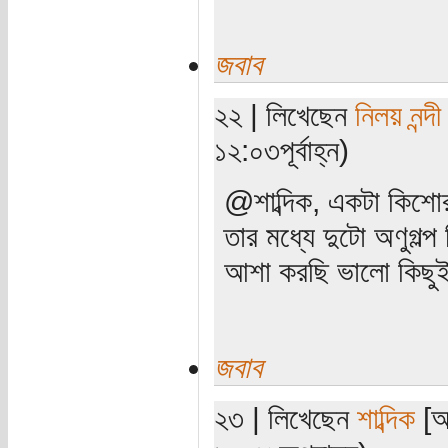
জবাব
২২ | লিখেছেন
নিলয় নন্দী
১২:০৩পূর্বাহ্ন)
@শাব্দিক, একটা কিশোর
তার মধ্যে দুটো অণুগল্
আশা করছি ভালো কিছু
জবাব
২৩ | লিখেছেন
শাব্দিক
[অত