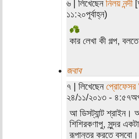
৬ | লিখেছেন
নিলয় নন্দী
[
১১:২০পূর্বাহ্ন)
কার লেখা কী গল্প, বলত
জবাব
৭ | লিখেছেন
প্রোফেসর 
২৪/১১/২০১৩ - ৪:৫৭অপ
আ ডিসট্যান্ট শ্রাইন।
শিশিরকণাপু, সুন্দর এ
রূপান্তর করতে বসবো।