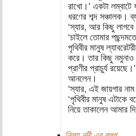
রাখো।’ একটা লম্বাটে 
ধরণের শব্দ সঞ্চালক। ব
‘স্যার, আর কিছু লাগবে
‘চাইলে তোমার পছন্দমত
পৃথিবীর মানুষ ল্যাবরেটর
করে। তার কিছু নমুনা
প্রাণীর প্রাচুর্য রয়েছে
আনলেন।
‘স্যার, এই জায়গার নাম
‘পৃথিবীর মানুষ এটাকে ব
নিয়ে তাকালেন আমার দি
নিলয় নন্দী এর ব্লগ