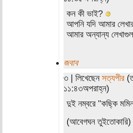
কন কী ভাই?
আপনি যদি আমার লেখার 
আমার অন্যান্য লেখাগ
জবাব
৩ | লিখেছেন
সত্যপীর
(ত
১১:৪৩অপরাহ্ন)
দুই নম্বরে "কছ্কি মমি
(আবেগঘন তুইতোকারি)