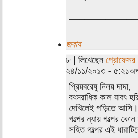
_____________
জবাব
৮ | লিখেছেন
প্রোফেসর 
২৪/১১/২০১৩ - ৫:২১অপ
প্রিয়বরেষু নিলয় দাদা,
বৎসরাধিক কাল যাবৎ হরি
দেখিলেই পড়িতে আসি। 
গল্পের ন্যায় গল্পের 
সহিত গল্পের এই ধারাটিক