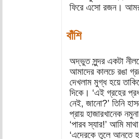
ফিরে এসো রজন। আমরা
বাঁশি
অদ্ভুত সুন্দর একটা ন
আমাদের কালচে রঙা গ্র
দেখলাম মুগ্ধ হয়ে তাকিয়
দিকে। ‘এই গ্রহের প্রধা
নেই, জানো?’ তিনি হাস
প্রায় হাজারখানেক নমু
‘পারব স্যার!’ আমি মাথ
‘এদেরকে তুলে আনতে হল