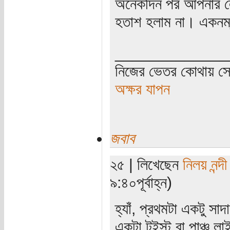
অনেকদিন পর আপনার লে
হতাশ হলাম না। একনম্ব
_____________
নিজের ভেতর কোথায় সে 
অক্ষর যাপন
জবাব
২৫ | লিখেছেন
নিলয় নন্দী
৯:৪০পূর্বাহ্ন)
হ্যাঁ, প্রথমটা একটু সা
একটা টুইস্ট বা পাঞ্চ ল