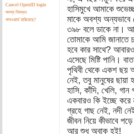
Cancel OpenID login
হাসিমুখে আমাকে শুভেচ্
সদস্য নিবন্ধন
মাকে অবশ্য অন্যভাবে
পাসওয়ার্ড হারিয়েছে?
৩৯৮ বলে ডাকে না। আম
তোমাকে আমি জানাতে চ
হবে কার সাথে? আবারও 
এসেছে মিষ্টি পানি। 
পৃথিবী থেকে একশ ছয় আল
নেই, তবু মানুষের ছায়া
হাসি, কাঁদি, খেলি, গান
একবারও কি ইচ্ছে করে 
গ্রহে গাছ নেই, নদী নে
জীবন নিয়ে কীভাবে পড়ে
আর শুধু অবাক হই!