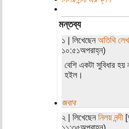
মন্তব্য
১ | লিখেছেন
অতিথি লে
১০:৫১অপরাহ্ন)
বেশি একটা সুবিধার হয়
হইল।
জবাব
২ | লিখেছেন
নিলয় নন্দী
[
১১:৩৫অপরাহ্ন)