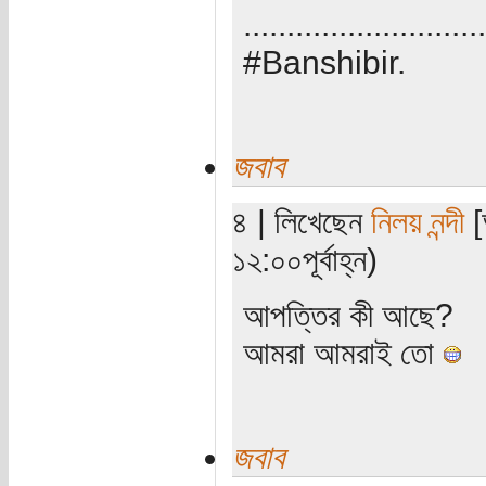
............................
#Banshibir.
জবাব
৪ | লিখেছেন
নিলয় নন্দী
[
১২:০০পূর্বাহ্ন)
আপত্তির কী আছে?
আমরা আমরাই তো
জবাব