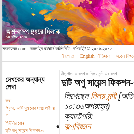
সচলায়তন.com | অনলাইন রাইটার্স কমিউনিটি | কপিরাইট © ২০০৬-২০১৫
নীড়পাতা
English
নীতিমালা
সচলে লিখত
নীড়পাতা
»
ব্লগ
»
নিলয় নন্দী এর ব্লগ
লেখকের অন্যান্য
দুটি অণু সায়েন্স ফিকশন
লেখা
লিখেছেন
নিলয় নন্দী
[অতিথ
কথা
১০:৩৬অপরাহ্ন)
‘স্যার, আমি ঘুমানোর সময় পাই না
ক্যাটেগরি:
!’
পিউলির বোন
কল্পবিজ্ঞান
দুটি অণু সায়েন্স ফিকশন-৬