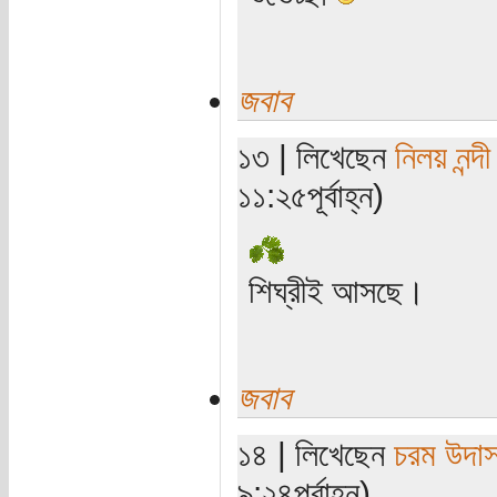
জবাব
১৩ | লিখেছেন
নিলয় নন্দী
১১:২৫পূর্বাহ্ন)
শিঘ্রীই আসছে।
জবাব
১৪ | লিখেছেন
চরম উদা
৯:২৪পূর্বাহ্ন)