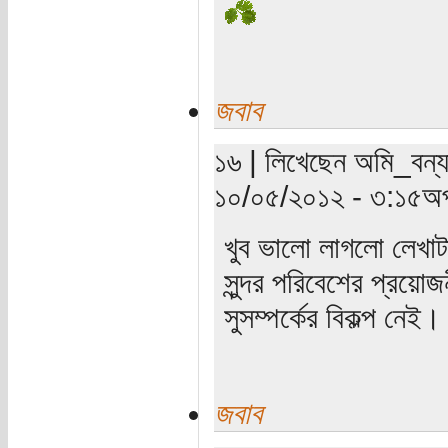
জবাব
১৬ | লিখেছেন অমি_বন্যা
১০/০৫/২০১২ - ৩:১৫অপ
খুব ভালো লাগলো লেখাটা
সুন্দর পরিবেশের প্রয়োজ
সুসম্পর্কের বিকল্প নেই।
জবাব