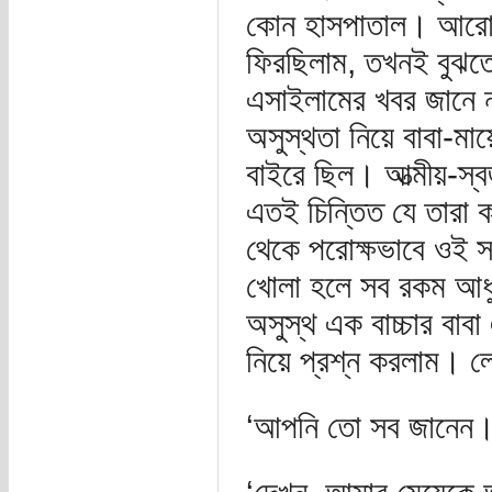
কোন হাসপাতাল। আরো ছ
ফিরছিলাম, তখনই বুঝতে
এসাইলামের খবর জানে না
অসুস্থতা নিয়ে বাবা-ম
বাইরে ছিল। আত্মীয়-স্ব
এতই চিন্তিত যে তারা 
থেকে পরোক্ষভাবে ওই সব
খোলা হলে সব রকম আধুন
অসুস্থ এক বাচ্চার বা
নিয়ে প্রশ্ন করলাম।
‘আপনি তো সব জানেন