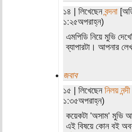
১৪ | লিখেছেন
বন্দনা
[অতি
১:২৫অপরাহ্ন)
এমপিডি নিয়ে মুভি দেখ
ব্যাপারটা। আপনার লে
জবাব
১৫ | লিখেছেন
নিলয় নন্দী
১:৩৫অপরাহ্ন)
কয়েকটা 'অসাম' মুভি 
এই বিষয়ে কোন বই অবশ