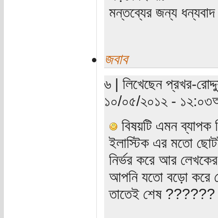
মন্তব্যের জন্য ধন্যবা
জবাব
৬ | লিখেছেন প্রখর-রোদ্দু
১০/০৫/২০১২ - ১২:০৩অ
বিষয়টি এমন ব্যাপক ন
ইলাস্টিক এর মতো ছোটই
নির্ভর করে আর লেখকের
আপনি যতো বড়ো করে প
তাতেই শেষ ?????