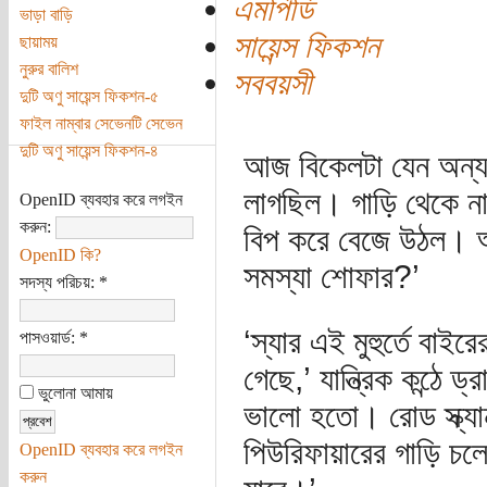
এমপিডি
ভাড়া বাড়ি
সায়েন্স ফিকশন
ছায়াময়
নুরুর বালিশ
সববয়সী
দুটি অণু সায়েন্স ফিকশন-৫
ফাইল নাম্বার সেভেনটি সেভেন
দুটি অণু সায়েন্স ফিকশন-৪
আজ বিকেলটা যেন অন্য 
লাগছিল। গাড়ি থেকে নাম
OpenID ব্যবহার করে লগইন
করুন:
বিপ করে বেজে উঠল। আম
OpenID কি?
সমস্যা শোফার?’
সদস্য পরিচয়:
*
‘স্যার এই মুহুর্তে বাইর
পাসওয়ার্ড:
*
গেছে,’ যান্ত্রিক কন্ঠে
ভুলোনা আমায়
ভালো হতো। রোড স্ক্যান
পিউরিফায়ারের গাড়ি চলে
OpenID ব্যবহার করে লগইন
করুন