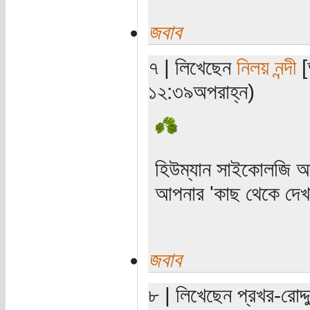
জবাব
৭ | লিখেছেন
নিলয় নন্দী
[
১২:৩৯অপরাহ্ন)
হিউম্যান সাইকোলজি আ
আপনার 'কাছ থেকে দেখ
জবাব
৮ | লিখেছেন প্রখর-রোদ্দু