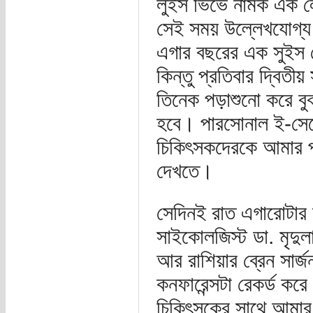
লুইস ভিভে নামক এক লো
সেই সময় উল্লেখযোগ্
এগার বছরের এক সুইস ম
কিন্তু প্রতিবার দ্বিতীয়
তিনেক পড়াশুনো করে বু
হবে। পারসোনাল ই-সেক্র
চিকিৎসকদেরকে আমার প
দেখতে।
সেদিনই রাত এগারোটার 
সাইকোলজিস্ট ডা. মৃদুলা
আর রাশিয়ার ব্রেন সার্
কনফারেন্সটা রেকর্ড ক
চিকিৎসকের সাথে আমার 