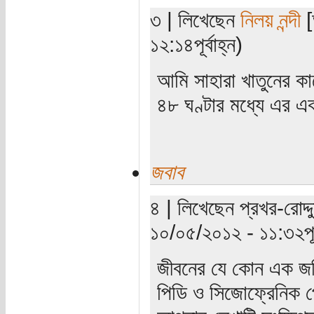
৩ | লিখেছেন
নিলয় নন্দী
[
১২:১৪পূর্বাহ্ন)
আমি সাহারা খাতুনের ক
৪৮ ঘণ্টার মধ্যে এর এ
জবাব
৪ | লিখেছেন প্রখর-রোদ্দু
১০/০৫/২০১২ - ১১:৩২পূর্
জীবনের যে কোন এক জটি
পিডি ও সিজোফ্রেনিক প