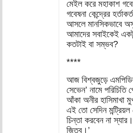
মেইল করে মহাকাশ গবেষণ
গবেষনা কেন্দ্রের হর্তা
আসলে মানসিকভাবে অসুস
আমাদের সবাইকেই একটু 
কতটাই বা সম্ভব?
****
আজ বিশ্বজুড়ে এমপিডির 
সেভেন’ নামে পরিচিতি পে
আঁকা অনীর হাসিমাখা ম
এই তো সেদিন মন্ট্রিয়
চিন্তা করবেন না স্যার
জিতব।’