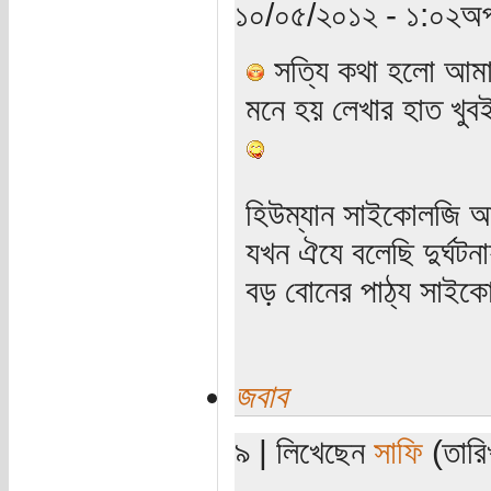
১০/০৫/২০১২ - ১:০২অপ
সত্যি কথা হলো আমার
মনে হয় লেখার হাত খুবই
হিউম্যান সাইকোলজি 
যখন ঐযে বলেছি দুর্ঘট
বড় বোনের পাঠ্য সাইক
জবাব
৯ | লিখেছেন
সাফি
(তারি