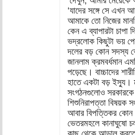
‘দেখুন, আমার মেয়েকে 
‘যাদের সঙ্গে সে এখন 
আমাকে তো নিজের মানসি
কেন এ ব্যাপারটা চাপা
ভদ্রলোক কিছুটা ভয় প
দলের বড় কোন সদস্য ভে
জানলাম ক্রমবর্ধমান এ
পড়েছে। বাচ্চাদের শারী
হাতে একটা বড় ইস্যু। 
সংগঠনগুলোও সরকারকে 
শিশুনিরাপত্তা বিষয়ক 
আবার বিপত্তিকর কোন প
ভেতরমহলে কানাঘুষো চল
কাছ থেকে আড়াল করতে