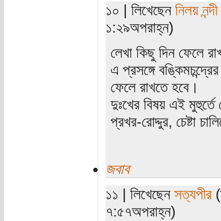
১০ | লিখেছেন
নিলয় নন্দী
১:২৯অপরাহ্ন)
লেখা কিছু দিন ফেলে রাখা
এ প্রসঙ্গে বঙ্কিমচন্দ
ফেলে রাখতে হবে।
দুঃখের বিষয় এই মুহুর্
প্রখর-রোদ্দুর, চেষ্টা চ
জবাব
১১ | লিখেছেন
সত্যপীর
(
৭:৫৭অপরাহ্ন)