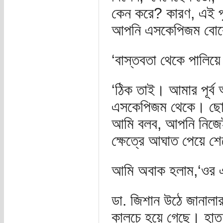
কেন করে? কারণ, এই পৃ
আপনি এসকেপিজম বোঝ
‘বাস্তবতা থেকে পালিয়ে
‘ঠিক তাই। আমার পূর্ব
এসকেপিজম থেকে। ছো
আমি বলব, আপনি নিজে
ক্ষেত্রে আঘাত পেয়ে শে
আমি অবাক হলাম,‘ওর এ
ডা. জিশান উঠে জানালার
কালচে হয়ে গেছে। হাত 