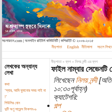
সচলায়তন.com | অনলাইন রাইটার্স কমিউনিটি | কপিরাইট © ২০০৬-২০১৫
নীড়পাতা
English
নীতিমালা
সচলে লিখত
নীড়পাতা
»
ব্লগ
»
নিলয় নন্দী এর ব্লগ
লেখকের অন্যান্য
ফাইল নাম্বার সেভেনটি 
লেখা
লিখেছেন
নিলয় নন্দী
[অতিথ
কথা
১০:৩০পূর্বাহ্ন)
‘স্যার, আমি ঘুমানোর সময় পাই না
ক্যাটেগরি:
!’
পিউলির বোন
গল্প
দুটি অণু সায়েন্স ফিকশন-৬