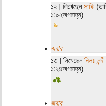
১২ | লিখেছেন
সাফি
(তার
১:০২অপরাহ্ন)
জবাব
১৩ | লিখেছেন
নিলয় নন্দী
১:২৪অপরাহ্ন)
জবাব