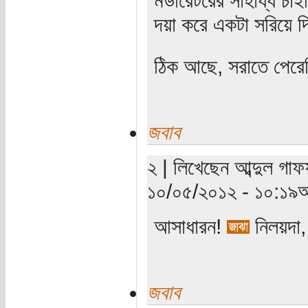
দয়া করে একটা সরিয়ে 
ঠিক আছে, সরাতে পের
জবাব
২ | লিখেছেন আব্দুল গাফফ
১০/০৫/২০১২ - ১০:১৯অ
আসাধারন!
নিলয়দা,
জবাব