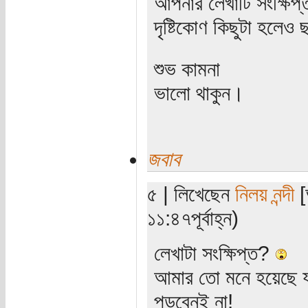
আপনার লেখাটি সংক্ষিপ্
দৃষ্টিকোণ কিছুটা হলে
শুভ কামনা
ভালো থাকুন।
জবাব
৫ | লিখেছেন
নিলয় নন্দী
[
১১:৪৭পূর্বাহ্ন)
লেখাটা সংক্ষিপ্ত?
আমার তো মনে হয়েছে যাঁ
পড়বেনই না!