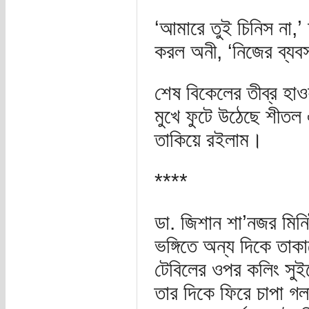
‘আমারে তুই চিনিস না,
করল অনী, ‘নিজের ব্যব
শেষ বিকেলের তীব্র হা
মুখে ফুটে উঠেছে শীতল
তাকিয়ে রইলাম।
****
ডা. জিশান শা’নজর মিন
ভঙ্গিতে অন্য দিকে তা
টেবিলের ওপর কলিং সুইচ
তার দিকে ফিরে চাপা গ