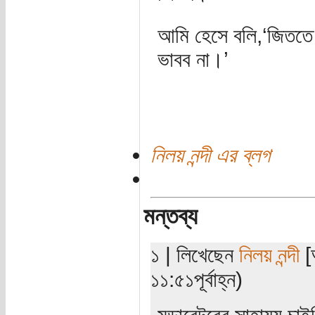
আমি হেসে বলি,‘জিতত
ভাবব না।’
নিলয় নন্দী এর ব্লগ
মন্তব্য
১ | লিখেছেন
নিলয় নন্দী
[অ
১১:৫১পূর্বাহ্ন)
মডারেটরের সাহায্য চা