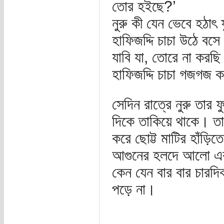
তোর হইছে?’
নুরু কী যেন ভেবে হঠাৎ
হাফিজদ্দি চাচা উঠে বস
যাবি যা, তোরে না করছ
হাফিজদ্দি চাচা গজগজ ক
সেদিন রাত্রে নুরু তার 
দিকে তাকিয়ে থাকে। তা
করে ছোট্ট মাটির হাঁড়ি
আগুনের হলদে আলো এক
কেন যেন বার বার চারদ
পড়ে না।