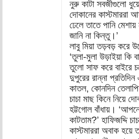
নুরু কাটা সবজীগুলো ধু
দোকানের কাস্টমাররা আ
ঢেলে তাতে পানি মেশায়
জানি না কিন্তু।’
লাবু মিয়া তড়বড় করে উ
‘তুলা-মুলা উড়াইয়া কি ব
তুলো সাফ করে বাইরে 
দুপুরের রান্না প্রতি
কাতল, কোনদিন তেলাপি
চাচা মাছ কিনে নিয়ে দো
হট্টগোল বাঁধায়। ‘আপন
কাটতাম?’ হাফিজদ্দি চা
কাস্টমাররা অবাক হয়ে 