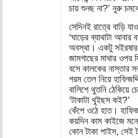
চায় শুনছ না?’ নুরু চম
সেদিনই রাত্রে বাড়ি যাও
‘ঘাড়ের ব্যাথাটা আবার 
অবস্থা। একটু সইরষার
জামগাছের মাথার ওপর দ
বসে কালকের নাস্তার স
গরম তেল নিয়ে হাফিজদ্দ
বালিশে থুতনি ঠেকিয়ে 
‘টাকাটা থুইছস কই?’
কেঁপে ওঠে হাত। হাফিজদ্দ
কয়দিন কাম কাইজে মনোয
কোন টাকা পাইস, সেই ট