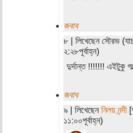
জবাব
৮ | লিখেছেন সৌরভ (যাচ
২:২৮পূর্বাহ্ন)
দুর্দান্ত !!!!!!! এইটুকু
জবাব
৯ | লিখেছেন
নিলয় নন্দী
[
১১:০০পূর্বাহ্ন)