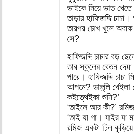
ভাইকে নিয়ে ভাত খেতে
তাড়ায় হাফিজদ্দি চাচা। 
তারপর চোখ খুলে অবাক
সে?
হাফিজদ্দি চাচার বড় ছে
তার স্কুলের বেতন দেয়া
পারে। হাফিজদ্দি চাচা ম
আপনে? ডাঙ্গুলি খেইল
কইত্থেইকা শুনি?’
‘তাইলে আর কী?’ রমিজ
‘তাই যা গা। যাইর যা মর্
রমিজ একটা ঢিল কুড়িয়ে 