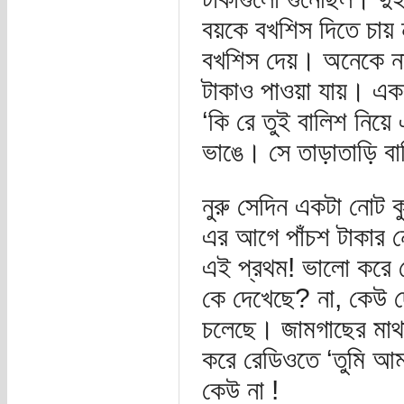
বয়কে বখশিস দিতে চায় ন
বখশিস দেয়। অনেকে না
টাকাও পাওয়া যায়। এক
‘কি রে তুই বালিশ নিয়ে 
ভাঙে। সে তাড়াতাড়ি বাল
নুরু সেদিন একটা নোট 
এর আগে পাঁচশ টাকার 
এই প্রথম! ভালো করে 
কে দেখেছে? না, কেউ দ
চলেছে। জামগাছের মাথা
করে রেডিওতে ‘তুমি আ
কেউ না !