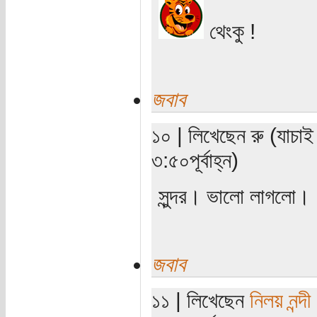
থেংকু !
জবাব
১০ | লিখেছেন রু (যাচা
৩:৫০পূর্বাহ্ন)
সুন্দর। ভালো লাগলো।
জবাব
১১ | লিখেছেন
নিলয় নন্দী