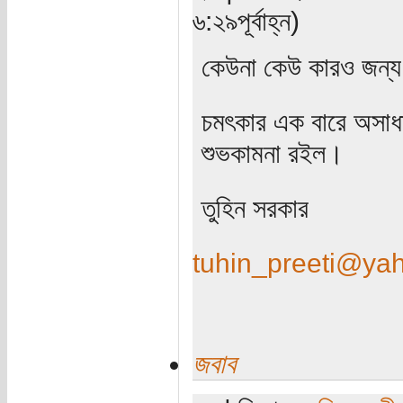
৬:২৯পূর্বাহ্ন)
কেউনা কেউ কারও জন্য 
চমৎকার এক বারে অসা
শুভকামনা রইল।
তুহিন সরকার
tuhin_preeti@ya
জবাব