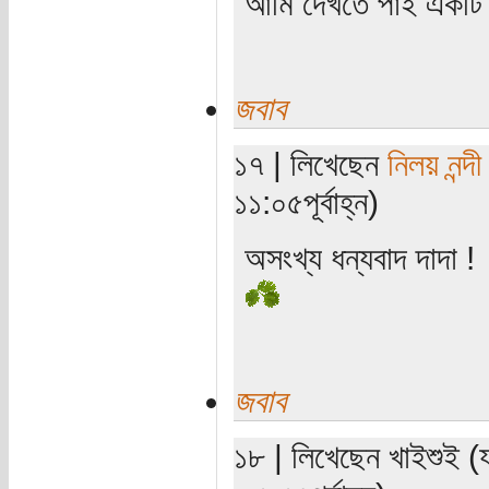
আমি দেখতে পাই একটি 
জবাব
১৭ | লিখেছেন
নিলয় নন্দী
১১:০৫পূর্বাহ্ন)
অসংখ্য ধন্যবাদ দাদা !
জবাব
১৮ | লিখেছেন খাইশুই (