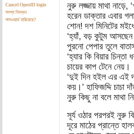
নুরু লজ্জায় মাথা নাড়
Cancel OpenID login
সদস্য নিবন্ধন
হরেন ডাক্তার এবার গলা
পাসওয়ার্ড হারিয়েছে?
শোন! দশ মিনিটের মইধ্
‘হ্যাঁ, বড় কুটুম আসছ
পুরনো পেপার তুলে বাত
‘হ্যার কি বিয়ার চিন্ত
চায়ের কাপ টেনে নেয়।
‘দুই দিন হইল এর এই দ
কয়।’ হাফিজদ্দি চাচা দা
নুরু কিছু না বলে মাথা 
সূর্য ওঠার পরপরই নুরু
দূরে মাঠের প্রান্তে হা