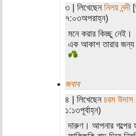
৩ | লিখেছেন
নিলয় নন্দী
[
৭:০৩অপরাহ্ন)
মনে করার কিচ্ছু নেই।
এক আকাশ তারার জন্য 
জবাব
৪ | লিখেছেন
চরম উদাস
১:১৩পূর্বাহ্ন)
দারুণ। আপনার গল্পের
ফাকিজুকি বাদ দিয়ে নি