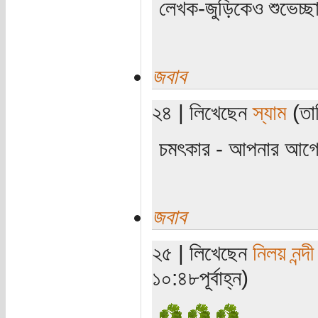
লেখক-জুড়িকেও শুভেচ্ছ
জবাব
২৪ | লিখেছেন
স্যাম
(তার
চমৎকার - আপনার আগে
জবাব
২৫ | লিখেছেন
নিলয় নন্দী
১০:৪৮পূর্বাহ্ন)