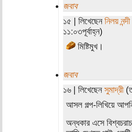
জবাব
১৫ | লিখেছেন
নিলয় নন্দী
১১:০৩পূর্বাহ্ন)
মিষ্টিমুখ।
জবাব
১৬ | লিখেছেন
সুমাদ্রী
(ত
আসল গল্প-লিখিয়ে আপনি
অন্ধকার এসে বিশ্বচরা