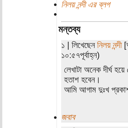
নিলয় নন্দী এর ব্লগ
মন্তব্য
১ | লিখেছেন
নিলয় নন্দী
[অ
১০:৫৭পূর্বাহ্ন)
লেখাটা অনেক দীর্ঘ হয়ে
হতাশ হবেন।
আমি আগাম দুঃখ প্রক
জবাব