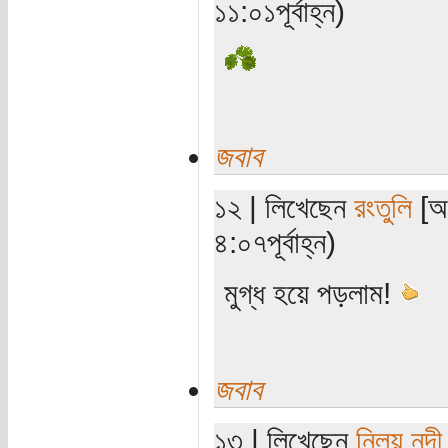
১১:০১পূর্বাহ্ন)
জবাব
১২ | লিখেছেন
রংতুলি
[অত
৪:০৭পূর্বাহ্ন)
মুগ্ধ হয়ে পড়লাম!
জবাব
১৩ | লিখেছেন
নিলয় নন্দী