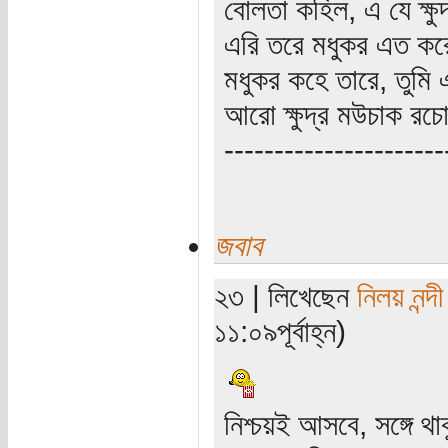
বোলতা কহিল, এ যে ক্ষু
এরি তরে মধুকর এত করে
মধুকর কহে তারে, তুমি
আরো ক্ষুদ্র মউচাক রচ
----------------------
জবাব
২৩ | লিখেছেন
নিলয় নন্দী
১১:০৯পূর্বাহ্ন)
নিশ্চয়ই আসবে, সঙ্গে থ