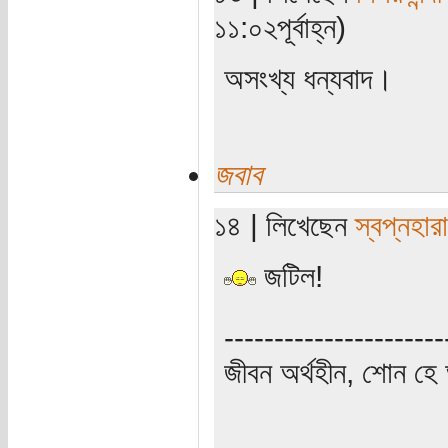
১১:০২পূর্বাহ্ন)
অসংখ্য ধন্যবাদ।
জবাব
১৪ | লিখেছেন
স্বপ্নহারা
জটিল!
----------------------
জীবন অর্থহীন, শোন হে অ