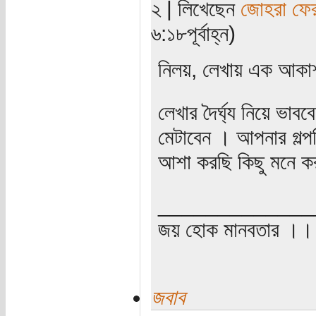
২ | লিখেছেন
জোহরা ফে
৬:১৮পূর্বাহ্ন)
নিলয়, লেখায় এক আকা
লেখার দৈর্ঘ্য নিয়ে ভাবব
মেটাবেন । আপনার গল্
আশা করছি কিছু মনে ক
_____________
জয় হোক মানবতার ।। 
জবাব