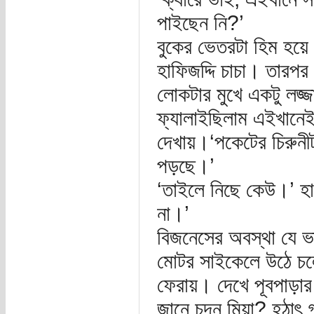
পাইছেন নি?’
বুকের ভেতরটা হিম হয়ে
হাফিজদ্দি চাচা। তারপ
লোকটার মুখে একটু লজ্জ
ফ্যালাইছিলাম এইখানেই
দেখায়।‘পকেটের চিরুনী
পড়ছে।’
‘তাইলে নিছে কেউ।’ হা
না।’
বিজনেসের অবস্থা যে ভ
মোটর সাইকেলে উঠে চলে
ফেরায়। দেখে পূবপাড়ার 
জানে চন্দন মিয়া? হঠাৎ গ