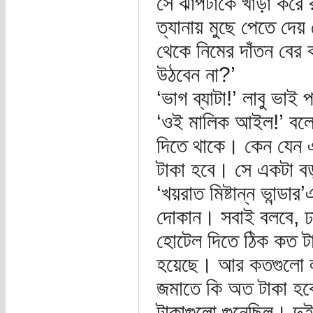
সে ঝাপটাকে খাড়া করে র
ত্যানায় মুছে পেতে দে
থেকে নিমের দাঁতন বের 
উঠবেন না?’
‘ভাগ ব্যাটা!’ লাবু ভা
‘ওই মালিক আইল!’ বলে ন
দিতে থাকে। কেন যেন 
টাকা হবে। সে একটা বড়
‘খয়রাত মিষ্টান্ন ভান্
দোকান। সবাই বলবে, ঢ
হোটেল দিতে ঠিক কত ট
হয়েছে। আর কতগুলো লা
জমাতে কি অত টাকা হবে
টাকাগুলো গুনেছিল। দু