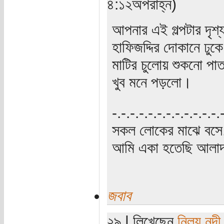
৪:১২অপরাহ্ন)
আপনার এই গল্পটার দৃশ্
হাফিজদ্দির দোকানে ঢুক
মাটির চুলোয় শুকনো পাত
খুব মনে পড়লো।
‍‌-.-.-.-.-.-.-.-.-.-.-.-
সকল লোকের মাঝে বসে,
আমি একা হতেছি আলাদা
জবাব
২৯ | লিখেছেন
নিলয় নন্দী