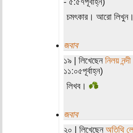
- ৫:৫৭পূর্বাহ্ন)
চমৎকার। আরো লিখুন
জবাব
১৯ | লিখেছেন
নিলয় নন্দী
১১:০৫পূর্বাহ্ন)
লিখব।
জবাব
২০ | লিখেছেন
অতিথি ল