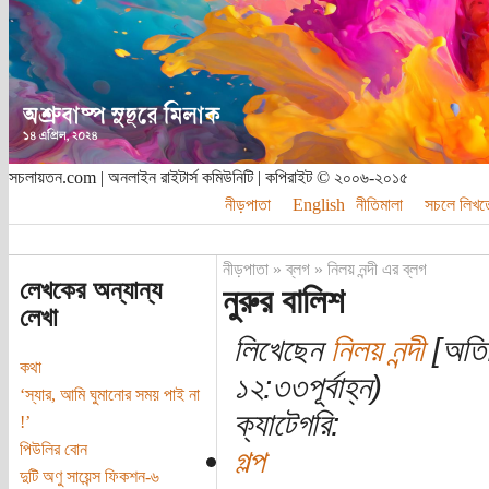
সচলায়তন.com | অনলাইন রাইটার্স কমিউনিটি | কপিরাইট © ২০০৬-২০১৫
নীড়পাতা
English
নীতিমালা
সচলে লিখত
নীড়পাতা
»
ব্লগ
»
নিলয় নন্দী এর ব্লগ
লেখকের অন্যান্য
নুরুর বালিশ
লেখা
লিখেছেন
নিলয় নন্দী
[অতিথ
কথা
১২:৩৩পূর্বাহ্ন)
‘স্যার, আমি ঘুমানোর সময় পাই না
ক্যাটেগরি:
!’
পিউলির বোন
গল্প
দুটি অণু সায়েন্স ফিকশন-৬