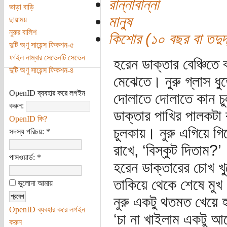
রান্নাবান্না
ভাড়া বাড়ি
মানুষ
ছায়াময়
নুরুর বালিশ
কিশোর (১০ বছর বা তদুর্দ
দুটি অণু সায়েন্স ফিকশন-৫
ফাইল নাম্বার সেভেনটি সেভেন
হরেন ডাক্তার বেঞ্চিতে 
দুটি অণু সায়েন্স ফিকশন-৪
মেঝেতে। নুরু গ্লাস ধ
OpenID ব্যবহার করে লগইন
দোলাতে দোলাতে কান চ
করুন:
ডাক্তার পাখির পালকটা
OpenID কি?
চুলকায়। নুরু এগিয়ে গি
সদস্য পরিচয়:
*
রাখে, ‘বিস্কুট দিতাম?’
পাসওয়ার্ড:
*
হরেন ডাক্তারের চোখ খুল
তাকিয়ে থেকে শেষে মুখ
ভুলোনা আমায়
নুরু একটু থতমত খেয়ে 
OpenID ব্যবহার করে লগইন
‘চা না খাইলাম একটু আ
করুন