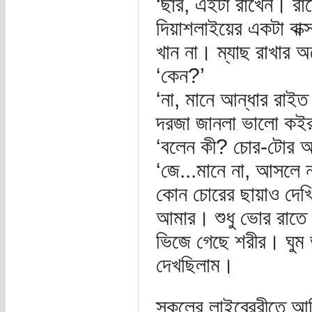
‘ছার, এইটা রাখেন। রাত
দিয়াশলাইয়ের একটা বাক
খান না। ম্যাছ রাখার 
‘কেন?’
‘না, মানে আন্ধার রা
দরজা জানলা ভালো কইর
‘বলেন কী? চোর-টোর আ
‘জে...মানে না, আসলে 
কোন চোরের ছায়াও দেখি 
আমার। শুধু ভোর রাতে এ
ভিজে গেছে শরীর। ঘুম 
দেখছিলাম।
স্কুলের লাইব্রেরীতে 