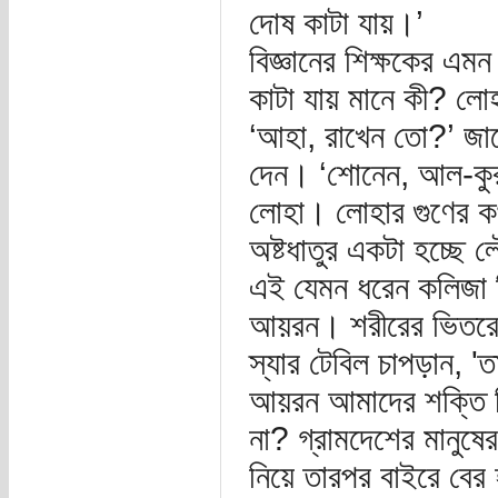
দোষ কাটা যায়।’
বিজ্ঞানের শিক্ষকের এম
কাটা যায় মানে কী? লো
‘আহা, রাখেন তো?’ জাক
দেন। ‘শোনেন, আল-কুরআন
লোহা। লোহার গুণের কথ
অষ্টধাতুর একটা হচ্ছে
এই যেমন ধরেন কলিজা কি
আয়রন। শরীরের ভিতরের
স্যার টেবিল চাপড়ান, 
আয়রন আমাদের শক্তি দ
না? গ্রামদেশের মানুষে
নিয়ে তারপর বাইরে বের