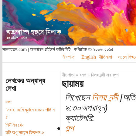
সচলায়তন.com | অনলাইন রাইটার্স কমিউনিটি | কপিরাইট © ২০০৬-২০১৫
নীড়পাতা
English
নীতিমালা
সচলে লিখত
নীড়পাতা
»
ব্লগ
»
নিলয় নন্দী এর ব্লগ
লেখকের অন্যান্য
ছায়াময়
লেখা
লিখেছেন
নিলয় নন্দী
[অতিথ
কথা
৯:৩০অপরাহ্ন)
‘স্যার, আমি ঘুমানোর সময় পাই না
ক্যাটেগরি:
!’
পিউলির বোন
গল্প
দুটি অণু সায়েন্স ফিকশন-৬