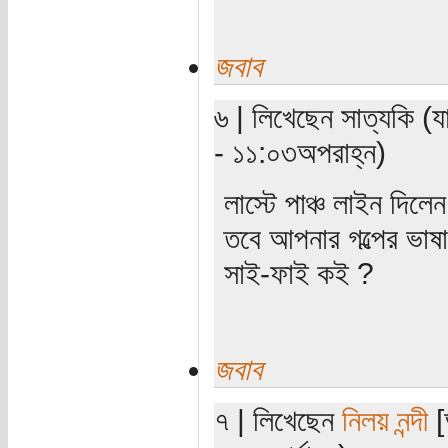
জবাব
৬ | লিখেছেন সাত্যকি (য
- ১১:০৩অপরাহ্ন)
লাস্টে পাঞ্চ লাইন দি
তবে আপনার গল্পের ভাষ
সাই-ফাই কই ?
জবাব
৭ | লিখেছেন
নিলয় নন্দী
[