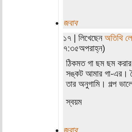
জবাব
১৭ | লিখেছেন
অতিথি ল
৭:৩৫অপরাহ্ন)
ঠিকমত গা ছম ছম করার
সঙ্কট আমার গা-এর। ক
তার অনুগামি। গল্প ভা
স্বয়ম
জবাব