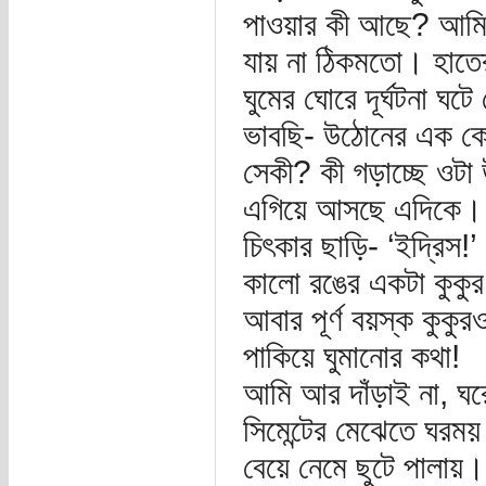
পাওয়ার কী আছে? আমি হ
যায় না ঠিকমতো। হাতের
ঘুমের ঘোরে দূর্ঘটনা ঘ
ভাবছি- উঠোনের এক ক
সেকী? কী গড়াচ্ছে ওটা
এগিয়ে আসছে এদিকে। 
চিৎকার ছাড়ি- ‘ইদ্রিস!’
কালো রঙের একটা কুকুর
আবার পূর্ণ বয়স্ক কুকু
পাকিয়ে ঘুমানোর কথা!
আমি আর দাঁড়াই না, ঘরে
সিমেন্টের মেঝেতে ঘরম
বেয়ে নেমে ছুটে পালায়