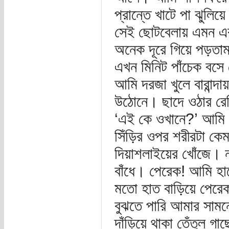
প্রান্তে খাটে পা ঝুল
সেই ছোটবেলায় এমন এ
অনেক দূরে গিয়ে পড়তাম
এখন মিনিট পাঁচেক বসে
আমি দরজা খুলে বারান্দ
উঠোনে। ছাদে ওঠার রেলি
‘এই কে ওখানে?’ আমি 
সিঁড়ির ওপর শরীরটা ক
দিয়াশলাইয়ের খোঁজে। ন
বাঁধে। পেরেক! আমি হা
মতো হাত বাড়িয়ে পেরেক
বুঝতে পারি আমার সামন
দাঁড়িয়ে থাকা তেঁতুল গ