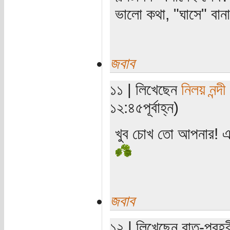
ভালো কথা, "ঘাসে" বান
জবাব
১১ | লিখেছেন
নিলয় নন্দী
১২:৪৫পূর্বাহ্ন)
খুব চোখ তো আপনার! এক
জবাব
১২ | লিখেছেন রাত-প্রহর