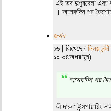
এই ভর দুপুরবেলা একা
। অনেকদিন পর কৈশোর
জবাব
১৬ | লিখেছেন
নিলয় নন্দী
১০:০৪অপরাহ্ন)
অনেকদিন পর কৈশ
কী দারুণ ইন্সপায়ারিং 