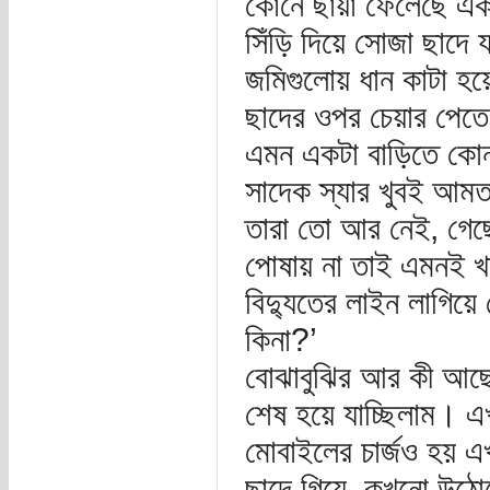
কোনে ছায়া ফেলেছে একটা
সিঁড়ি দিয়ে সোজা ছাদ
জমিগুলোয় ধান কাটা হয়ে
ছাদের ওপর চেয়ার পেতে 
এমন একটা বাড়িতে কোন 
সাদেক স্যার খুবই আমত
তারা তো আর নেই, গেছে
পোষায় না তাই এমনই 
বিদ্যুতের লাইন লাগিয়ে
কিনা?’
বোঝাবুঝির আর কী আছে?
শেষ হয়ে যাচ্ছিলাম। এ
মোবাইলের চার্জও হয় এ
ছাদে গিয়ে, কখনো উঠো