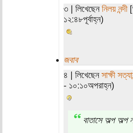
৩ | লিখেছেন
নিলয় নন্দী
[
১২:৪৮পূর্বাহ্ন)
জবাব
৪ | লিখেছেন
সাক্ষী সত্যান
- ১০:১০অপরাহ্ন)
বাতাসে অল্প অল্প