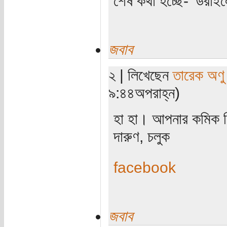
শেষ কথা হচ্ছে- 'ডরাই
জবাব
২ | লিখেছেন
তারেক অণু
৯:৪৪অপরাহ্ন)
হা হা। আপনার কমিক ন
দারুণ, চলুক
facebook
জবাব