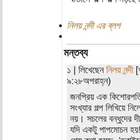
নিলয় নন্দী এর ব্লগ
মন্তব্য
১ | লিখেছেন
নিলয় নন্দী
[অ
৯:২৮অপরাহ্ন)
জনপ্রিয় এক কিশোরপত্
সংখ্যার গল্প লিখিয়ে ন
নয়। সচলের বন্ধুদের দীর
যদি একটু পাপমোচন হয়!