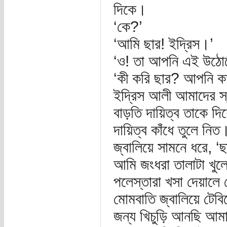
দিকে।
‘কে?’
‘আমি ছার! ইদ্রিস।’
‘ও! তা আপনি এই উঠোন
‘কী করি ছার? আপনি ক
ইদ্রিস আলী আমাদের স্
বাড়তি দায়িত্ব তাকে দ
দায়িত্ব কাঁধে তুলে ন
জ্বালিয়ে সামনে ধরে, ‘
আমি জংধরা তালাটা খু
পলেস্তারা খসা দেয়ালে
মোমবাতি জ্বালিয়ে টেব
জন্য খিচুড়ি আনছি আম