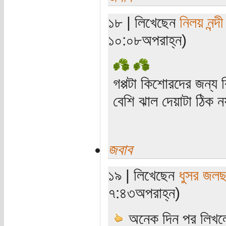
১৮ | লিখেছেন
নিলয় নন্দী
১০:০৮অপরাহ্ন)
গপ্পটা কিশোরদের জন্য ক
বেশি ঝাল দেয়াটা ঠিক 
জবাব
১৯ | লিখেছেন
ধুসর জলছ
৭:৪৩অপরাহ্ন)
অনেক দিন পর লিখ