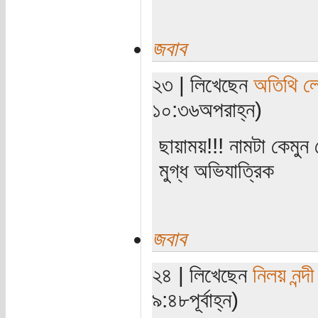
জবাব
২৩ | লিখেছেন
অতিথি ল
১০:৩৬অপরাহ্ন)
ছায়াময়!!! নামটা কেমুন 
মুগ্ধ অভিযাত্রিক
জবাব
২৪ | লিখেছেন
নিলয় নন্দী
৯:৪৮পূর্বাহ্ন)