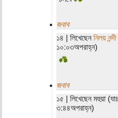
জবাব
১৪ | লিখেছেন
নিলয় নন্দী
১০:০৩অপরাহ্ন)
জবাব
১৫ | লিখেছেন মহুয়া (য
৩:৪৪অপরাহ্ন)