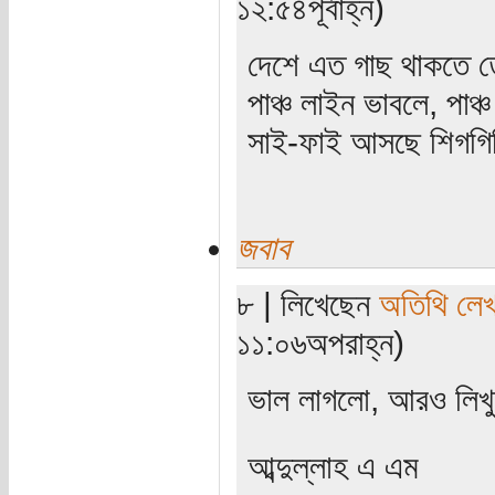
১২:৫৪পূর্বাহ্ন)
দেশে এত গাছ থাকতে তে
পাঞ্চ লাইন ভাবলে, পা
সাই-ফাই আসছে শিগগি
জবাব
৮ | লিখেছেন
অতিথি লে
১১:০৬অপরাহ্ন)
ভাল লাগলো, আরও লিখ
আব্দুল্লাহ এ এম