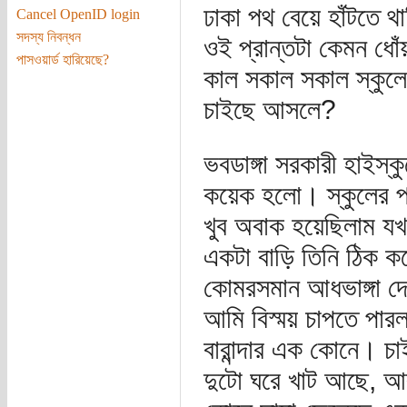
ঢাকা পথ বেয়ে হাঁটতে 
Cancel OpenID login
সদস্য নিবন্ধন
ওই প্রান্তটা কেমন ধো
পাসওয়ার্ড হারিয়েছে?
কাল সকাল সকাল স্কুল
চাইছে আসলে?
ভবডাঙ্গা সরকারী হাইস্
কয়েক হলো। স্কুলের প্
খুব অবাক হয়েছিলাম যখন
একটা বাড়ি তিনি ঠিক ক
কোমরসমান আধভাঙ্গা দেয়
আমি বিস্ময় চাপতে পারল
বারান্দার এক কোনে। চ
দুটো ঘরে খাট আছে, আ