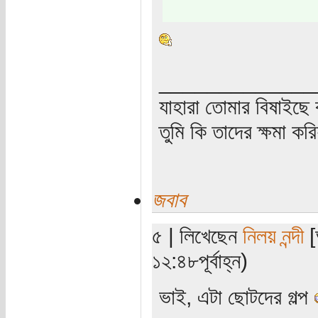
_____________
যাহারা তোমার বিষাইছে 
তুমি কি তাদের ক্ষমা কর
জবাব
৫ | লিখেছেন
নিলয় নন্দী
[
১২:৪৮পূর্বাহ্ন)
ভাই, এটা ছোটদের গল্প