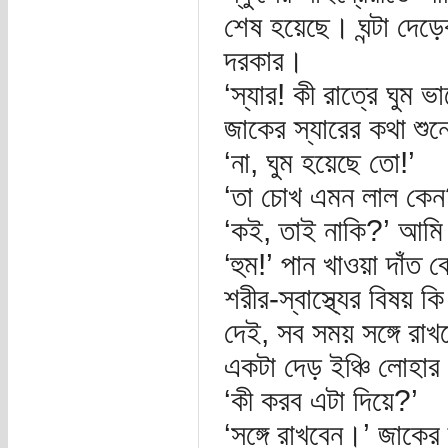
শেষ হয়েছে। ঘন্টা দেড়
দরকার।
‘স্যার! কী রাত্রে ঘুম 
জাকের স্যারের কথা শুন
‘না, ঘুম হয়েছে তো!’
‘তা চোখ এমন লাল কেন
‘কই, তাই নাকি?’ আম
‘হুম!’ পান খাওয়া দাঁত 
শরীর-স্বাস্থ্যের বিষয়
দেই, সব সময় সঙ্গে রা
একটা দেড় ইঞ্চি লোহার 
‘কী করব এটা দিয়ে?’
‘সঙ্গে রাখবেন।’ জাকের