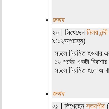
জবাব
২০ | লিখেছেন
নিলয় নন্দী
৯:১২অপরাহ্ন)
সচলে নিয়মিত হওয়ার এ
১২ পর্বের একটা কিশোর
সচলে নিয়মিত হলে আগাম
জবাব
২১ | লিখেছেন
সত্যপীর
(