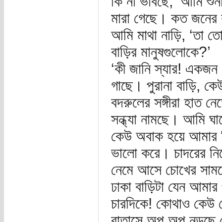
কি না ভাবছে, ‘আমি শু
মারা গেছে। কত জনের 
আমি মাথা নাড়ি, ‘তা ত
বাড়ির মানুষগুলোকে?’
‘কী জানি স্যার! একজন 
গাছে। পুরানা বাড়ি, 
বদরুলের সঙ্গীরা হাত 
সন্ধ্যা নামছে। আমি ঘা
কেউ অবাক হয়ে আমার দ
ভালো করে। চাদরের নিচে
নেমে আসে চোখের সামন
ঢাকা বাড়িটা যেন আমার প
চারদিকে! কোথাও কেউ
বাতাসে অল্প অল্প নড়ছে