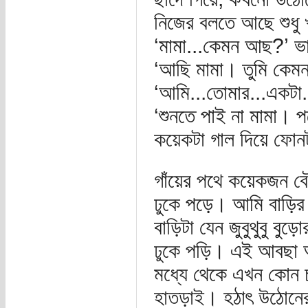
নিজের বলতে আছে শুধু
‘মামা...কেমন আছ?’ ভা
‘আছি মামা। তুমি কে
‘আমি...তোমার...একটা.
‘শুনতে পাই না মামা। 
কয়েকটা গাল দিয়ে ফোন
গাঁয়ের পথে কয়েকজন বৌ
ঢুকে পড়ে। আমি বাড়ির
বাড়িটা যেন জুবুথুবু 
ঢুকে পড়ি। এই আবছা অন
মধ্যে থেকে এখন কোন চা
হাতড়াই। হঠাৎ উঠোনে