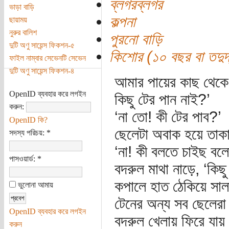
ব্লগরব্লগর
ভাড়া বাড়ি
কল্পনা
ছায়াময়
নুরুর বালিশ
পুরনো বাড়ি
দুটি অণু সায়েন্স ফিকশন-৫
কিশোর (১০ বছর বা তদুর্দ
ফাইল নাম্বার সেভেনটি সেভেন
দুটি অণু সায়েন্স ফিকশন-৪
আমার পায়ের কাছ থেকে 
OpenID ব্যবহার করে লগইন
কিছু টের পান নাই?’
করুন:
‘না তো! কী টের পাব?’
OpenID কি?
ছেলেটা অবাক হয়ে তাকা
সদস্য পরিচয়:
*
‘না! কী বলতে চাইছ বল
পাসওয়ার্ড:
*
বদরুল মাথা নাড়ে, ‘কিছ
কপালে হাত ঠেকিয়ে সাল
ভুলোনা আমায়
টেনের অন্য সব ছেলেরা
OpenID ব্যবহার করে লগইন
বদরুল খেলায় ফিরে যায়
করুন