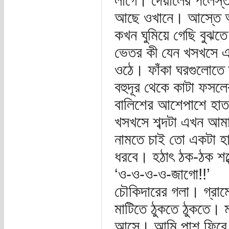
লাগে। দেয়ালের পলেস্ত
আছে ওখানে। আস্তে আস
কখন ঘুমিয়ে গেছি বুঝ
ভেতর কী যেন খসখসে এ
ওঠে। ফাঁকা ঘরগুলোতে 
বহুদূর থেকে কাটা ফসল
বালিশের আশেপাশে হাতড়
খসখসে শব্দটা এখন আম
নামতে চাই তো একটা হ
ধরবে। হঠাৎ ঠক-ঠক শব্
‘ও-ও-ও-ও-জাগো!!’
চৌকিদারের গলা। গ্রামে
মাটিতে ঠুকতে ঠুকতে। ম
আসে। আমি পাশ ফিরে শ