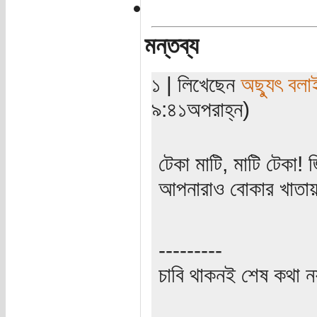
মন্তব্য
১ | লিখেছেন
অছ্যুৎ বলা
৯:৪১অপরাহ্ন)
টেকা মাটি, মাটি টেকা
আপনারাও বোকার খাতায়
---------
চাবি থাকনই শেষ কথা ন