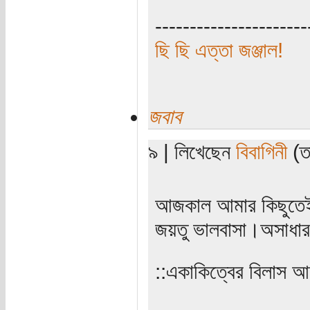
----------------------
ছি ছি এত্তা জঞ্জাল!
জবাব
৯ | লিখেছেন
বিবাগিনী
(ত
আজকাল আমার কিছুতেই
জয়তু ভালবাসা।অসাধার
‌‌::একাকিত্বের বিলাস 