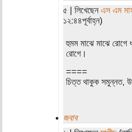
৫ | লিখেছেন
এস এম মাহব
১২:৪৪পূর্বাহ্ন)
হুমম মাঝে মাঝে রোগে
রোগে।
====
চিত্ত থাকুক সমুন্নত, উ
জবাব