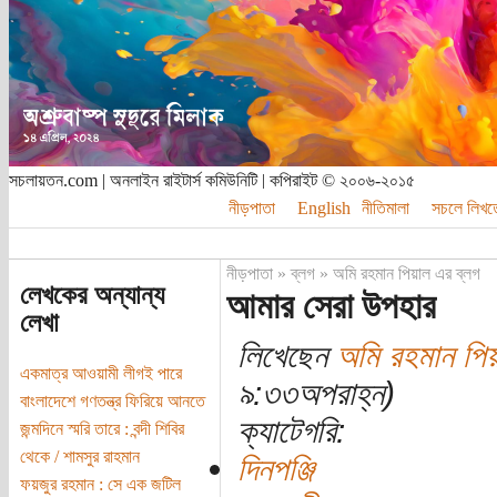
সচলায়তন.com | অনলাইন রাইটার্স কমিউনিটি | কপিরাইট © ২০০৬-২০১৫
নীড়পাতা
English
নীতিমালা
সচলে লিখত
নীড়পাতা
»
ব্লগ
»
অমি রহমান পিয়াল এর ব্লগ
লেখকের অন্যান্য
আমার সেরা উপহার
লেখা
লিখেছেন
অমি রহমান পি
একমাত্র আওয়ামী লীগই পারে
৯:৩৩অপরাহ্ন)
বাংলাদেশে গণতন্ত্র ফিরিয়ে আনতে
ক্যাটেগরি:
জন্মদিনে স্মরি তারে : বন্দী শিবির
থেকে / শামসুর রাহমান
দিনপঞ্জি
ফয়জুর রহমান : সে এক জটিল