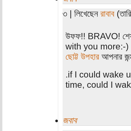
৩ | লিখেছেন
রাবাব
(তারি
উফফ!! ‌BRAVO! শেয
with you more:-)
ছোট্ট উপহার
আপনার জন্
.if I could wake u
time, could I wak
জবাব