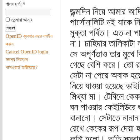
পাসওয়ার্ড:
*
জন্মদিন নিয়ে আমার আ
পার্সোনালিটি নই যাকে 
ভুলোনা আমায়
মুক্তা গর্বিত। এত না
OpenID ব্যবহার করে লগইন
না। চাহিদার তালিকাটা
করুন
সে অপূর্ণতাও তার মুখ
Cancel OpenID login
সদস্য নিবন্ধন
গেছে বেশি করে। তো র
পাসওয়ার্ড হারিয়েছে?
সেটা না পেয়ে অবাক হয়
নিয়ে যাওয়া হয়েছে ডাই
মিথ্যা মা। টেবিলে ক
ঘন পাওয়ার ফেইলিউরে জ
বানানো। সেটাতে নানান
রেখে কেকের রূপ দেয়া
কাটা হলো। অতি সুস্বাদ