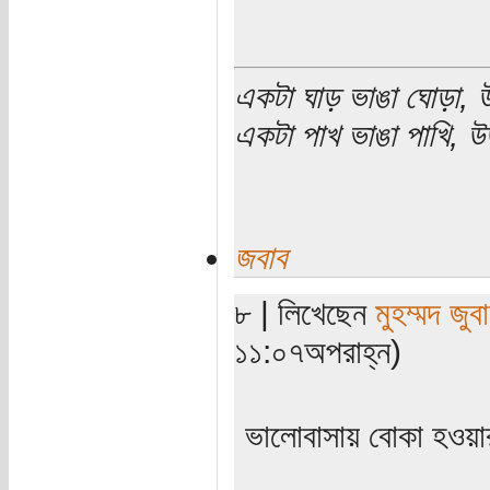
একটা ঘাড় ভাঙা ঘোড়া, উ
একটা পাখ ভাঙা পাখি, উড
জবাব
৮ | লিখেছেন
মুহম্মদ জুবা
১১:০৭অপরাহ্ন)
ভালোবাসায় বোকা হওয়