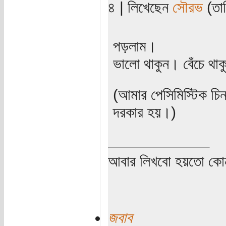
৪ | লিখেছেন
সৌরভ
(তার
পড়লাম।
ভালো থাকুন। বেঁচে থা
(আমার পেসিমিস্টিক চিন্তা
দরকার হয়।)
আবার লিখবো হয়তো কো
জবাব