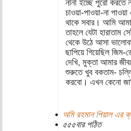
নানা ইচ্ছে পুরো করতে
চাওয়া-পাওয়া-না পাওয়া
থাকে সবার। আমি আমা
তাহলে যেটা হারাতাম 
থেকে উঠে আসা ভালোবা
ছাপিয়ে গিয়েছিল জিম-ড
দেখি, মুক্তা আমার জী
শুরুতে খুব বকতাম- চল্
করবো। এখন কেনো জানি 
অমি রহমান পিয়াল এর ব্
৫৫৫বার পঠিত