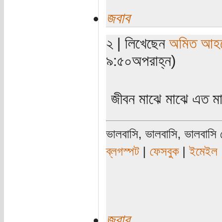
জবাব
২ | লিখেছেন
অমিত আহ
৯:৫০অপরাহ্ন)
জীবন মাঝে মাঝে এত মা
ভালবাসি, ভালবাসি, ভালবাসি
ব্লগস্পট
|
ফেসবুক
|
ইমেইল
জবাব