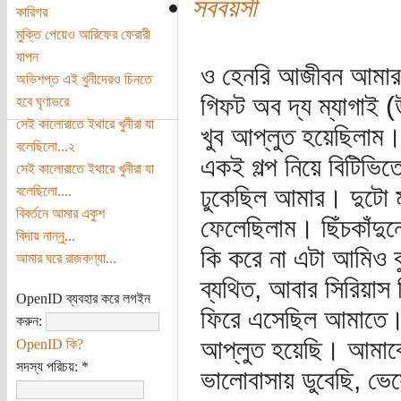
সববয়সী
কারিগর
মুক্তি পেয়েও আরিফের ফেরারী
যাপন
ও হেনরি আজীবন আমার 
অভিশপ্ত এই খুনীদেরও চিনতে
গিফট অব দ্য ম্যাগাই (
হবে ঘৃণাভরে
সেই কালোরাতে ইথারে খুনীরা যা
খুব আপ্লুত হয়েছিলাম।
বলেছিলো...২
একই গল্প নিয়ে বিটিভিত
সেই কালোরাতে ইথারে খুনীরা যা
ঢুকেছিল আমার। দুটো ম
বলেছিলো....
বিবর্তনে আমার একুশ
ফেলেছিলাম। ছিঁচকাঁদুন
বিদায় নান্নু...
কি করে না এটা আমিও ব
আমার ঘরে রাজকণ্যা...
ব্যথিত, আবার সিরিয়াস 
OpenID ব্যবহার করে লগইন
ফিরে এসেছিল আমাতে। 
করুন:
আপ্লুত হয়েছি। আমাকে
OpenID কি?
সদস্য পরিচয়:
*
ভালোবাসায় ডুবেছি, ভেসে