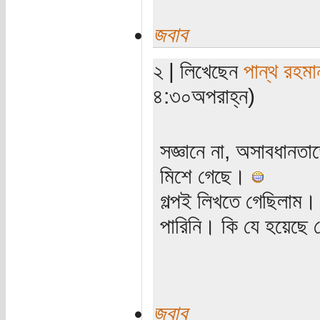
জবাব
২ | লিখেছেন
পান্থ রহমা
৪:৩০অপরাহ্ন)
সজ্ঞানে না, অসাবধানতা
মিশে গেছে।
গল্পই লিখতে গেছিলাম।
পারিনি। কি যে হয়েছে 
জবাব