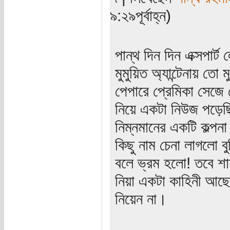
৯:২৯পূর্বাহ্ন)
পান্থ দিন দিন এক্সপার্
মুমুয়িত অ্যান্টেনায় ত
পেপারে প্রেমিকা সেজে
নিয়ে একটা নিউজ পড়েছি
নিম্নমানের একটি কল্পন
কিছু নাম চেনা লাগলো বু
বলে ভ্রম হলো! তবে শায়
নিয়া একটা কাহিনী আছে
নিয়েন না।