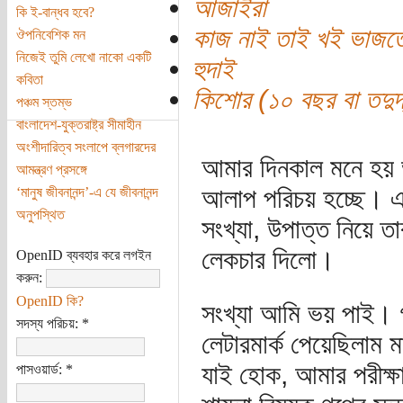
আজাইরা
কি ই-বান্ধব হবে?
কাজ নাই তাই খই ভাজত
ঔপনিবেশিক মন
নিজেই তুমি লেখো নাকো একটি
হুদাই
কবিতা
কিশোর (১০ বছর বা তদুর্দ
পঞ্চম স্তম্ভ
বাংলাদেশ-যুক্তরাষ্ট্র সীমাহীন
অংশীদারিত্ব সংলাপে ব্লগারদের
আমার দিনকাল মনে হয় ভ
আমন্ত্রণ প্রসঙ্গে
আলাপ পরিচয় হচ্ছে। এই
‘মানুষ জীবনানন্দ’-এ যে জীবনানন্দ
অনুপস্থিত
সংখ্যা, উপাত্ত নিয়ে ত
লেকচার দিলো।
OpenID ব্যবহার করে লগইন
করুন:
OpenID কি?
সংখ্যা আমি ভয় পাই। 
সদস্য পরিচয়:
*
লেটারমার্ক পেয়েছিলাম
যাই হোক, আমার পরীক্ষ
পাসওয়ার্ড:
*