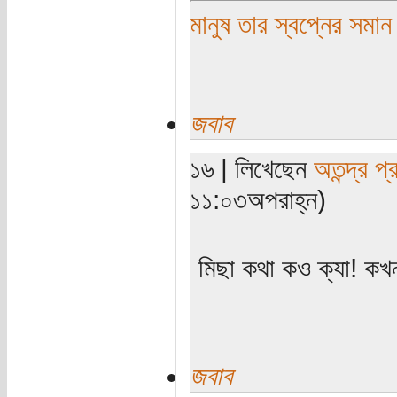
মানুষ তার স্বপ্নের সমান
জবাব
১৬ | লিখেছেন
অতন্দ্র প্
১১:০৩অপরাহ্ন)
মিছা কথা কও ক্যা! ক
জবাব