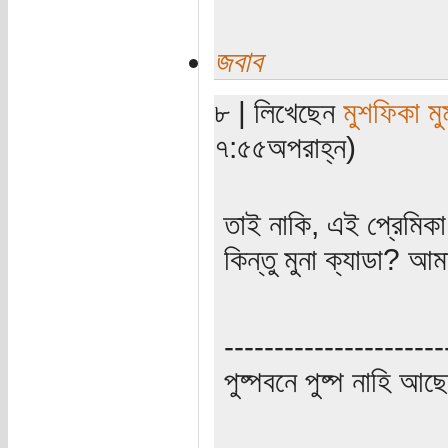
জবাব
৮ | লিখেছেন
মুশফিকা মুম
৭:৫৫অপরাহ্ন)
তাই নাকি, এই প্রেমিক
কিন্তু মুনা ক্যাডা? 
----------------------
পুষ্পবনে পুষ্প নাহি আছে