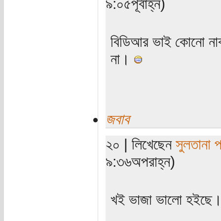
৯:০৫পূর্বাহ্ন)
বিডিআর ভাই কোনো নাবা
না।
জবাব
২০ | লিখেছেন
সুলতানা 
৯:৩৬অপরাহ্ন)
খই ভাজা ভালো হইছে