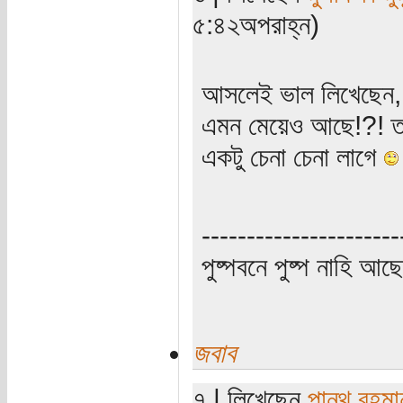
৫:৪২অপরাহ্ন)
আসলেই ভাল লিখেছেন, আ
এমন মেয়েও আছে!?! তব
একটু চেনা চেনা লাগে
----------------------
পুষ্পবনে পুষ্প নাহি আছে
জবাব
৭ | লিখেছেন
পান্থ রহমা