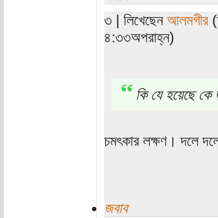
৩ | লিখেছেন
আলমগীর
(
৪:৩৩অপরাহ্ন)
কি যে হয়েছে কে 
চমৎকার লক্ষণ। দলে দলে 
জবাব