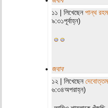
১১ | লিখেছেন
পান্থ রহম
৯:৩১পূর্বাহ্ন)
জবাব
১২ | লিখেছেন
দেবোত্তম
৬:৩৪অপরাহ্ন)
আমিও শায়লাকে খুঁজছি