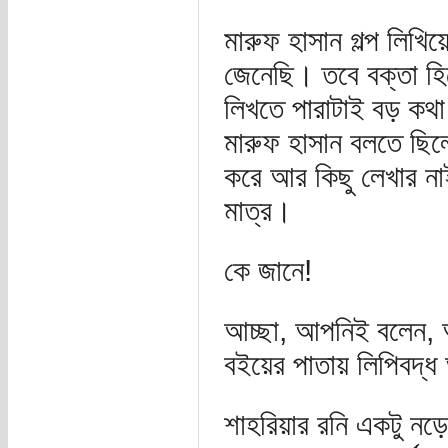
মারুফ হাসান গল্প লিখি
জেনেছি। তবে বক্তা হ
লিখতে পারাটাই বড় কথা
মারুফ হাসান বলতে ছিলে
করে আর কিছু লেখার নাই
মাত্র।
কে জানে!
আচ্ছা, আপনিই বলেন, আ
বইয়ের পাতায় লিপিবদ্
শাহরিয়ার রনি একটু ন