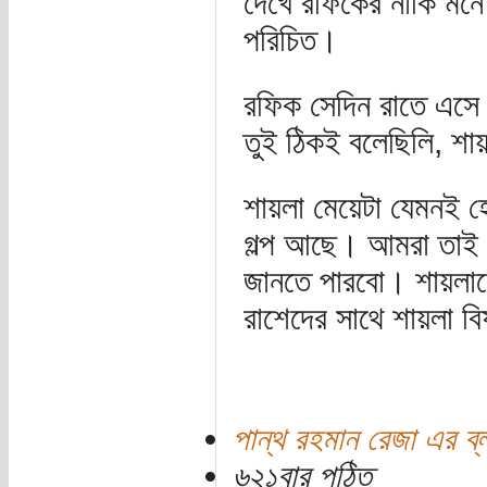
দেখে রফিকের নাকি মন
পরিচিত।
রফিক সেদিন রাতে এসে 
তুই ঠিকই বলেছিলি, শা
শায়লা মেয়েটা যেমনই 
গল্প আছে। আমরা তাই শ
জানতে পারবো। শায়লাক
রাশেদের সাথে শায়লা ব
পান্থ রহমান রেজা এর ব্
৬২১বার পঠিত