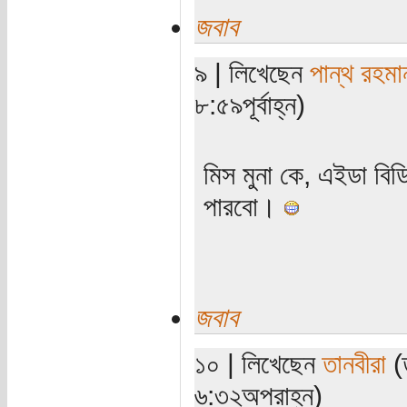
জবাব
৯ | লিখেছেন
পান্থ রহমা
৮:৫৯পূর্বাহ্ন)
মিস মুনা কে, এইডা ব
পারবো।
জবাব
১০ | লিখেছেন
তানবীরা
(ত
৬:৩২অপরাহ্ন)