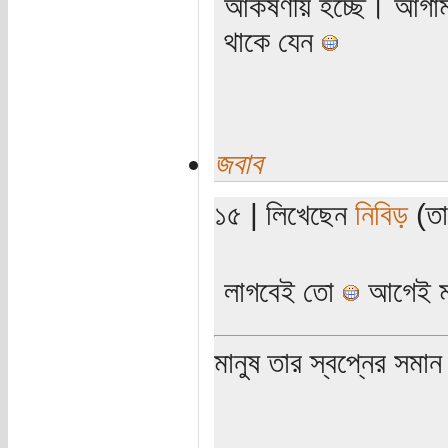
আকর্ষণীয় হচ্ছে। আগা
থাকে যেন
জবাব
১৫ | লিখেছেন
নিবিড়
(তার
লাগবেই তো
আগেই মা
মানুষ তার স্বপ্নের সমা