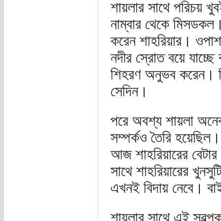
শায়লার সাথে পরিচয় খ
নাম্বার থেকে মিসডকল
করেন শাহরিয়ার। ওপাশ
নদীর স্রোত বয়ে যাচ্ছ
শিহরণ অনুভব করেন। কি
সেদিন।
পরে অবশ্য শায়লা অনেক
সম্পর্কও তৈরি হয়েছিল।
আজ শাহরিয়ারের বেটার 
সাথে শাহরিয়ারের খুনসু
এখনই বিদায় নেবে। বা
শায়লার সাথে এই স্বল্প