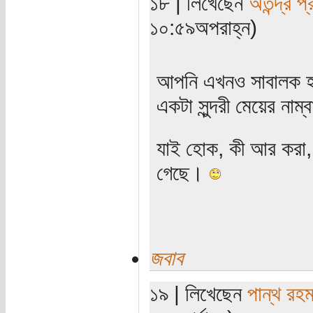
১৮ | লিখেছেন
অতন্দ্র প্
১০:৫৯অপরাহ্ন)
আপনি এখনও সাবালক হ
একটা সুন্দরী মেয়ের নাম
যাই হোক, কী আর করা, 
গেছে।
জবাব
১৯ | লিখেছেন
পান্থ রহম