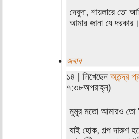
দেবুদা, শায়লারে তো আম
আমার জানা যে দরকার। 
জবাব
১৪ | লিখেছেন
অতন্দ্র প্
৭:৩৮অপরাহ্ন)
মুমুর মতো আমারও তো ক
যাই হোক, গল্প দারুণ 