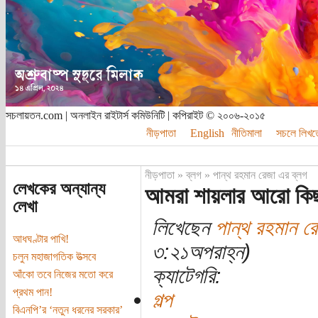
সচলায়তন.com | অনলাইন রাইটার্স কমিউনিটি | কপিরাইট © ২০০৬-২০১৫
নীড়পাতা
English
নীতিমালা
সচলে লিখত
নীড়পাতা
»
ব্লগ
»
পান্থ রহমান রেজা এর ব্লগ
লেখকের অন্যান্য
আমরা শায়লার আরো কিছু গ
লেখা
লিখেছেন
পান্থ রহমান র
আধঘণ্টার পাখি!
৩:২১অপরাহ্ন)
চলুন মহাজাগতিক উত্সবে
ক্যাটেগরি:
আঁকো তবে নিজের মতো করে
প্রথম পান!
গল্প
বিএনপি’র ‘নতুন ধরনের সরকার’