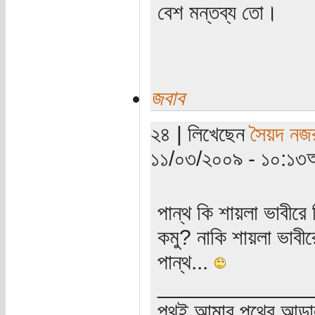
বেশ মন্তব্য তো।
জবাব
২৪ | লিখেছেন
সৈয়দ নজ
১১/০৩/২০০৯ - ১০:১৩অ
পান্থ কি শায়লা ভাবীরে
কমু? নাকি শায়লা ভাবীর
পান্থ...
_____________
পথই আমার পথের আড়া