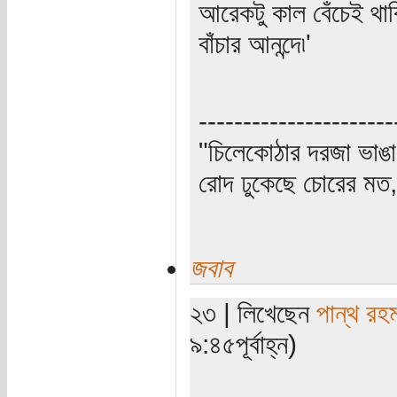
আরেকটু কাল বেঁচেই থা
বাঁচার আনন্দে৷'
----------------------
"চিলেকোঠার দরজা ভাঙা
রোদ ঢুকেছে চোরের মত, 
জবাব
২৩ | লিখেছেন
পান্থ রহ
৯:৪৫পূর্বাহ্ন)