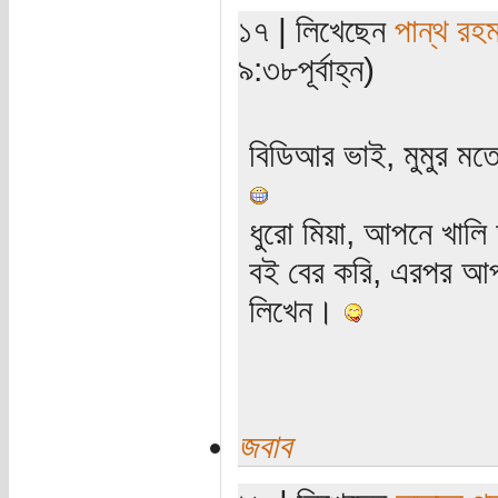
১৭ | লিখেছেন
পান্থ রহ
৯:৩৮পূর্বাহ্ন)
বিডিআর ভাই, মুমুর মত
ধুরো মিয়া, আপনে খাল
বই বের করি, এরপর আপ
লিখেন।
জবাব