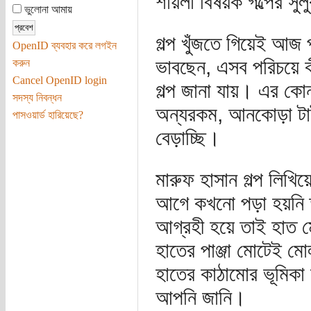
শায়লা বিষয়ক গল্পের সু
ভুলোনা আমায়
গল্প খুঁজতে গিয়েই আজ
OpenID ব্যবহার করে লগইন
ভাবছেন, এসব পরিচয়ে 
করুন
Cancel OpenID login
গল্প জানা যায়। এর ক
সদস্য নিবন্ধন
অন্যরকম, আনকোড়া টাই
পাসওয়ার্ড হারিয়েছে?
বেড়াচ্ছি।
মারুফ হাসান গল্প লিখি
আগে কখনো পড়া হয়নি তা
আগ্রহী হয়ে তাই হাত ম
হাতের পাঞ্জা মোটেই ম
হাতের কাঠামোর ভূমিকা
আপনি জানি।