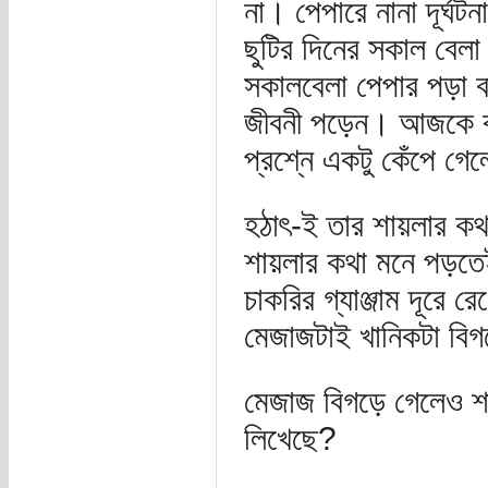
না। পেপারে নানা দূর্
ছুটির দিনের সকাল বেলা
সকালবেলা পেপার পড়া 
জীবনী পড়েন। আজকে বই 
প্রশ্নে একটু কেঁপে গ
হঠাৎ-ই তার শায়লার কথ
শায়লার কথা মনে পড়তেই
চাকরির গ্যাঞ্জাম দূরে র
মেজাজটাই খানিকটা বি
মেজাজ বিগড়ে গেলেও শা
লিখেছে?