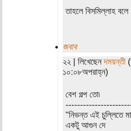
তাহলে বিসমিল্লাহ বলে
জবাব
২২ | লিখেছেন
দময়ন্তী
(
১০:০৮অপরাহ্ন)
বেশ গল্প তো৷
----------------------
"নিভন্ত এই চুল্লিতে ম
একটু আগুন দে