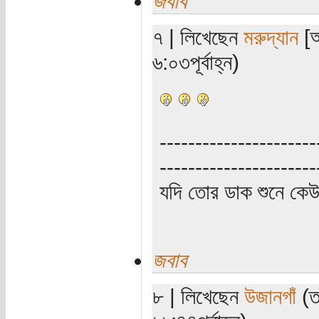
জবাব
৭ | লিখেছেন
মরুদ্যান
[অ
৬:০৩পূর্বাহ্ন)
----------------------
----------------------
যদি তোর ডাক শুনে কে
জবাব
৮ | লিখেছেন
উজানগাঁ
(ত