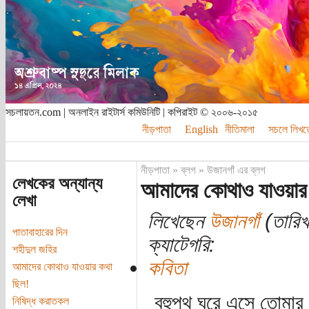
সচলায়তন.com | অনলাইন রাইটার্স কমিউনিটি | কপিরাইট © ২০০৬-২০১৫
নীড়পাতা
English
নীতিমালা
সচলে লিখত
নীড়পাতা
»
ব্লগ
»
উজানগাঁ এর ব্লগ
লেখকের অন্যান্য
আমাদের কোথাও যাওয়ার
লেখা
লিখেছেন
উজানগাঁ
(তারিখ
পাতাবাহারের দিন
ক্যাটেগরি:
শহীদুল জহির
কবিতা
আমাদের কোথাও যাওয়ার কথা
ছিল!
বহুপথ ঘুরে এসে তোমার
নিষিদ্ধ করাতকল