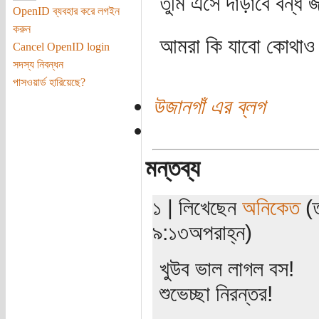
তুমি এসে দাঁড়াবে বন্ধ 
OpenID ব্যবহার করে লগইন
করুন
আমরা কি যাবো কোথাও
Cancel OpenID login
সদস্য নিবন্ধন
পাসওয়ার্ড হারিয়েছে?
উজানগাঁ এর ব্লগ
মন্তব্য
১ | লিখেছেন
অনিকেত
(ত
৯:১৩অপরাহ্ন)
খুউব ভাল লাগল বস!
শুভেচ্ছা নিরন্তর!