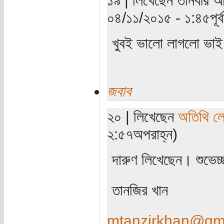
০৪/১১/২০১৫ - ১:৪৫পূর্বা
খুবই ভালো লাগলো ভাই 
জবাব
২০ | লিখেছেন
অতিথি ল
২:৫৭অপরাহ্ন)
দারুণ লিখেছেন। শুভেচ
তানজির খান
mtanzirkhan@gm