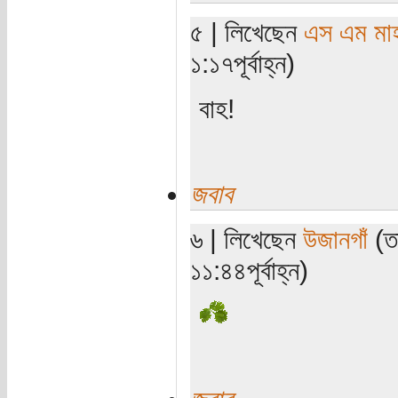
৫ | লিখেছেন
এস এম মাহব
১:১৭পূর্বাহ্ন)
বাহ!
জবাব
৬ | লিখেছেন
উজানগাঁ
(তা
১১:৪৪পূর্বাহ্ন)