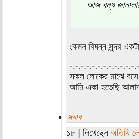
আজ বন্ধ জানালা
কেমন বিষন্ন সুন্দর এক
‍‌-.-.-.-.-.-.-.-.-.-.-.-
সকল লোকের মাঝে বসে,
আমি একা হতেছি আলাদা
জবাব
১৮ | লিখেছেন
অতিথি ল