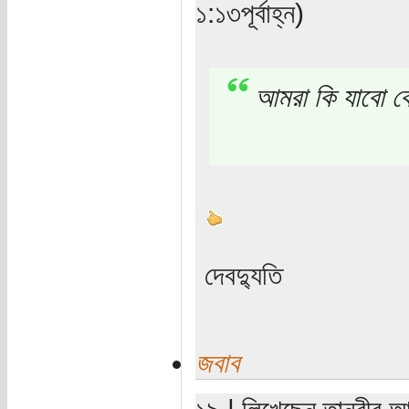
১:১৩পূর্বাহ্ন)
আমরা কি যাবো 
দেবদ্যুতি
জবাব
১৯ | লিখেছেন তানবীর আহ