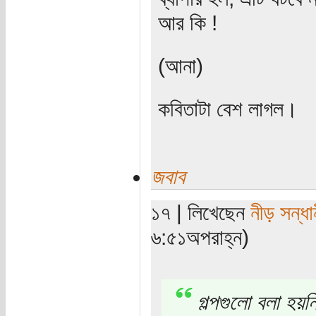
আর কি !
(আনা)
কবিতাটা বেশ লাগল।
জবাব
১৭ | লিখেছেন
নীড় সন্ধা
৬:৫১অপরাহ্ন)
গল্পগুলো বলা হয়