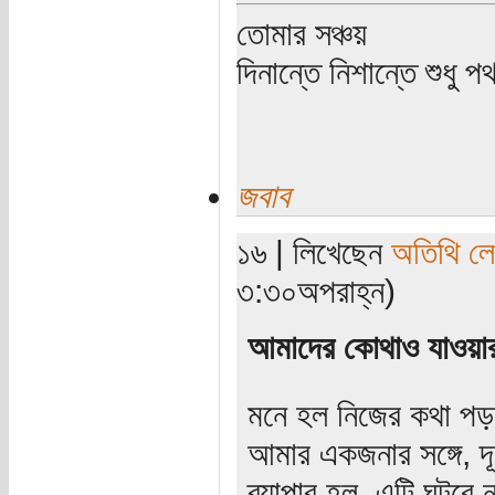
তোমার সঞ্চয়
দিনান্তে নিশান্তে শুধু 
জবাব
১৬ | লিখেছেন
অতিথি ল
৩:৩০অপরাহ্ন)
আমাদের কোথাও যাওয়ার
মনে হল নিজের কথা পড়
আমার একজনার সঙ্গে, দূ
ব্যাপার হল, এটি ঘটবে 