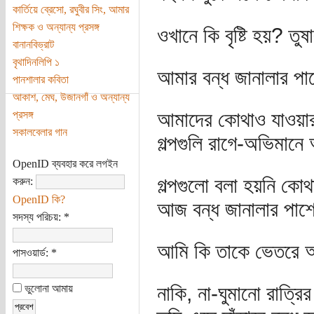
কার্তিয়ে ব্রেসো, রঘুবীর সিং, আমার
শিক্ষক ও অন্যান্য প্রসঙ্গ
ওখানে কি বৃষ্টি হয়? তু
বানানবিভ্রাট
বৃথাদিনলিপি ১
আমার বন্ধ জানালার পাশ
পানশালার কবিতা
আকাশ, মেঘ, উজানগাঁ ও অন্যান্য
আমাদের কোথাও যাওয়ার
প্রসঙ্গ
সকালবেলার গান
গল্পগুলি রাগে-অভিমান
OpenID ব্যবহার করে লগইন
গল্পগুলো বলা হয়নি কো
করুন:
OpenID কি?
আজ বন্ধ জানালার পাশ
সদস্য পরিচয়:
*
আমি কি তাকে ভেতরে
পাসওয়ার্ড:
*
নাকি, না-ঘুমানো রাত্র
ভুলোনা আমায়