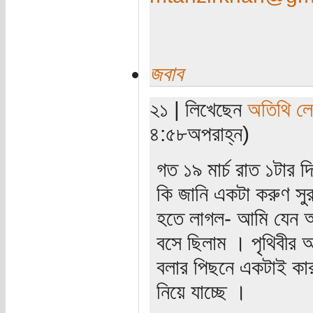
জবাব
২১ | লিখেছেন
অতিথি ল
৪:৫৮অপরাহ্ন)
গত ১৯ মার্চ রাত ১টার দ
কি জানি একটা করুণ সু
হতে লাগল- আমি যেন অন
বসে ছিলাম । পৃথিবীর
বলার পিছনে একটাই কা
নিয়ে যাচ্ছে ।