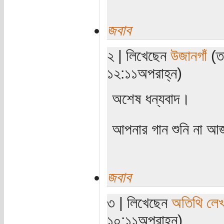
জবাব
২ | লিখেছেন
উজানগাঁ
(তা
১২:১১অপরাহ্ন)
অশেষ ধন্যবাদ।
আপনার গান শুনি না 
জবাব
৩ | লিখেছেন
অতিথি লে
১০:১১অপরাহ্ন)