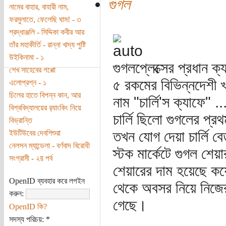
গুগল
নামের বাহার, বাহারী নাম,
ফরমুলাতে, ফেলেছি ঘাম! - ৩
শ্রদ্ধাঞ্জলি - সিদ্দিকা কবীর আর
তাঁর মহাকীর্তি - রান্না খাদ্য পুষ্টি
উইকিনামা - ১
গুগলপ্লেক্সের প্রধান ক
শেখ সাহেবের গপ্পো
৫ রকমের বিভিন্নদেশী 
এলোপ্রশ্ন - ১
চিলের হাতে বিপন্ন কান, আর
নাম "চার্লি'স ক্যাফে" 
বিশ্ববিদ্যালয়ের র‌্যাংকিং নিয়ে
চার্লি ছিলো গুগলের প্র
বিভ্রান্তি
তখন যোগ দেয়া চার্লি 
ইউটিউবের দেবশিশুরা
নেলসন ম্যান্ডেলা - বর্ণবাদ বিরোধী
স্টক মার্কেটে গুগল শ
সংগ্রামী - ২য় পর্ব
শেয়ারের দাম হয়েছে কয়
OpenID ব্যবহার করে লগইন
থেকে অবসর নিয়ে নিজের 
করুন:
গেছে।
OpenID কি?
সদস্য পরিচয়:
*