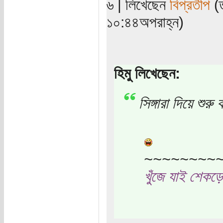
৬ | লিখেছেন
বিপ্রতীপ
(ত
১০:৪৪অপরাহ্ন)
হিমু লিখেছেন:
সিঙ্গারা দিয়ে শু
~~~~~~~~
খুঁজে যাই শেকড়