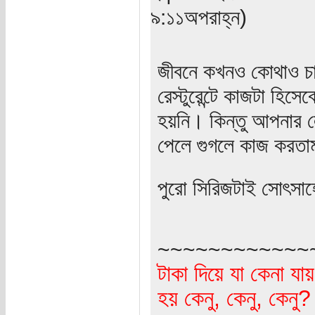
৯:১১অপরাহ্ন)
জীবনে কখনও কোথাও চাকর
রেস্টুরেন্টে কাজটা হি
হয়নি। কিন্তু আপনার ল
পেলে গুগলে কাজ করতা
পুরো সিরিজটাই সোৎসা
~~~~~~~~~~~~
টাকা দিয়ে যা কেনা যা
হয় কেনু, কেনু, কেনু