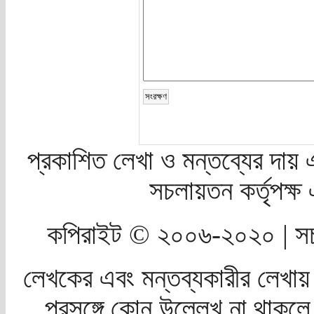
প্রকাশিত লেখা ও মন্তব্যের দায় 
সচলায়তন কর্তৃপক্
কপিরাইট © ২০০৬-২০২০ | সচ
লেখকের এবং মন্তব্যকারীর লেখায়
প্রসঙ্গে কোন উল্লেখ না থাকলে স