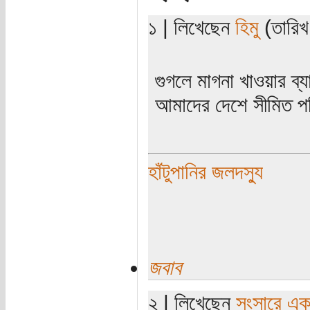
১ | লিখেছেন
হিমু
(তারিখ
গুগলে মাগনা খাওয়ার ব
আমাদের দেশে সীমিত প
হাঁটুপানির জলদস্যু
জবাব
২ | লিখেছেন
সংসারে এক স