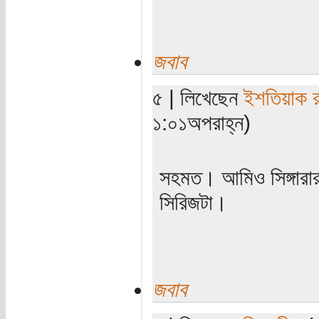
জবাব
৫ | লিখেছেন
ইশতিয়াক 
১:০১অপরাহ্ন)
সহমত। আমিও সিঙ্গারার
সিরিজটা।
জবাব