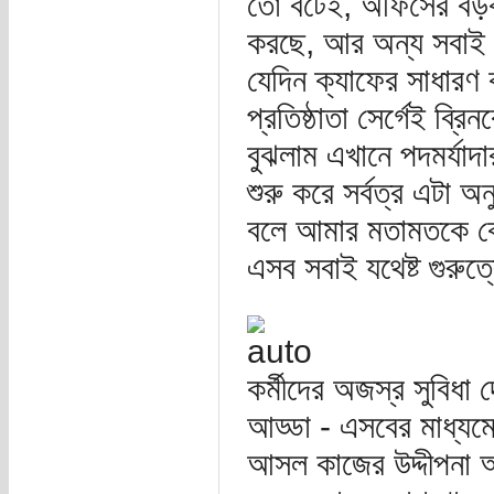
তো বটেই, অফিসের বড়কর
করছে, আর অন্য সবাই বড়
যেদিন ক্যাফের সাধারণ 
প্রতিষ্ঠাতা সের্গেই ব্
বুঝলাম এখানে পদমর্যা
শুরু করে সর্বত্র এটা অন
বলে আমার মতামতকে কেউ
এসব সবাই যথেষ্ট গুরুত
কর্মীদের অজস্র সুবিধা
আড্ডা - এসবের মাধ্যমে
আসল কাজের উদ্দীপনা 