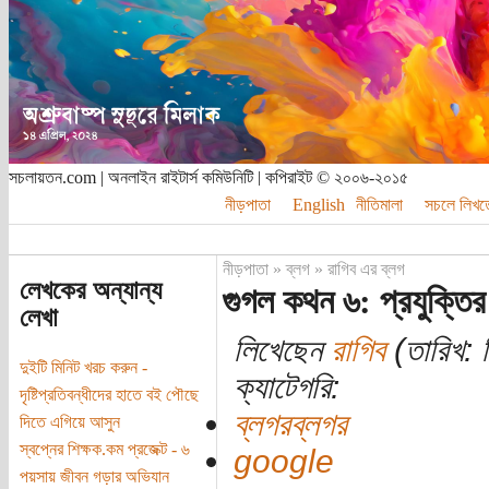
সচলায়তন.com | অনলাইন রাইটার্স কমিউনিটি | কপিরাইট © ২০০৬-২০১৫
নীড়পাতা
English
নীতিমালা
সচলে লিখত
নীড়পাতা
»
ব্লগ
»
রাগিব এর ব্লগ
লেখকের অন্যান্য
গুগল কথন ৬: প্রযুক্তি
লেখা
লিখেছেন
রাগিব
(তারিখ: 
দুইটি মিনিট খরচ করুন -
ক্যাটেগরি:
দৃষ্টিপ্রতিবন্ধীদের হাতে বই পৌছে
ব্লগরব্লগর
দিতে এগিয়ে আসুন
স্বপ্নের শিক্ষক.কম প্রজেক্ট - ৬
google
পয়সায় জীবন গড়ার অভিযান