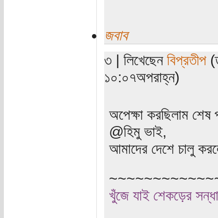
জবাব
৩ | লিখেছেন
বিপ্রতীপ
(ত
১০:০৭অপরাহ্ন)
অপেক্ষা করছিলাম শেষ প
@হিমু ভাই,
আমাদের দেশে চালু করলে
~~~~~~~~~~~~
খুঁজে যাই শেকড়ের সন্