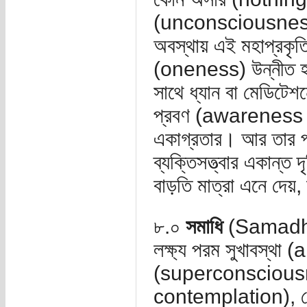
(unconsciousness) 
অবস্থায় এই মহাপ্রকৃত
(oneness) উন্নীত হ
সাথে ধ্যান বা মেডিটেশনের
প্রবণ (awareness o
একাগ্রতার। আর তার পব
ব্যক্তিসত্ত্বার একান্ত 
বাড়তি মাত্রা এনে দেয়, 
৮.০
সমাধি
(Samadhi): 
লক্ষ্য পরম সুখাবস্থা 
(superconsciousne
contemplation), যেখ