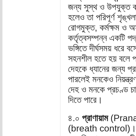
জন্য সুস্থ ও উপযুক্ত
হলেও তা পরিপূর্ণ শৃঙ্খ
রোগমুক্ত, কর্মক্ষম ও 
কর্তৃত্বসম্পন্ন একটি
ভঙ্গিতে দীর্ঘসময় ধরে
সহনশীল হতে হয় বলে প্র
দেহকে ধ্যানের জন্য প্র
পারলেই মনকেও নিয়ন্ত্র
দেহ ও মনকে প্রচণ্ড চা
দিতে পারে।
৪.০
প্রাণায়াম
(Pranaya
(breath control)। এই