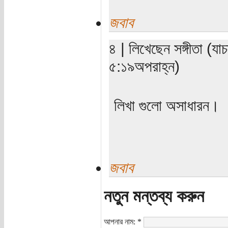
জবাব
৪ | লিখেছেন সঙ্গীতা (য
৫:১৯অপরাহ্ন)
লিখা গুলো অসাধারন।
জবাব
নতুন মন্তব্য করুন
আপনার নাম:
*