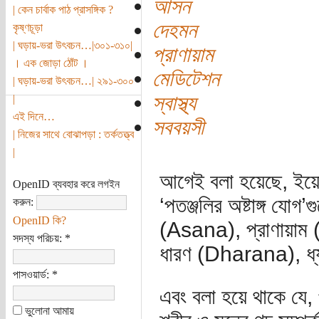
আসন
| কেন চার্বাক পাঠ প্রাসঙ্গিক ?
দেহমন
কৃষ্ণচূড়া
| ঘড়ায়-ভরা উৎবচন…|৩০১-৩১০|
প্রাণায়াম
। এক জোড়া ঠোঁট ।
মেডিটেশন
| ঘড়ায়-ভরা উৎবচন…| ২৯১-৩০০
স্বাস্থ্য
|
এই দিনে…
সববয়সী
| নিজের সাথে বোঝাপড়া : তর্কতত্ত্ব
|
আগেই বলা হয়েছে, ইয়ো
OpenID ব্যবহার করে লগইন
‘পতঞ্জলির অষ্টাঙ্গ য
করুন:
OpenID কি?
(Asana), প্রাণায়াম
সদস্য পরিচয়:
*
ধারণ (Dharana), ধ
পাসওয়ার্ড:
*
এবং বলা হয়ে থাকে যে, 
ভুলোনা আমায়