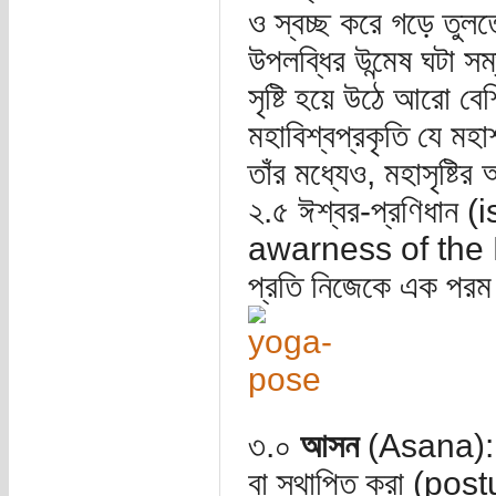
ও স্বচ্ছ করে গড়ে তুলতে
উপলব্ধির উন্মেষ ঘটা স
সৃষ্টি হয়ে উঠে আরো বেশি
মহাবিশ্বপ্রকৃতি যে ম
তাঁর মধ্যেও, মহাসৃষ্টি
২.৫ ঈশ্বর-প্রণিধান
awarness of the Divin
প্রতি নিজেকে এক পরম আ
৩.০
আসন
(Asana): আস
বা স্থাপিত করা (post