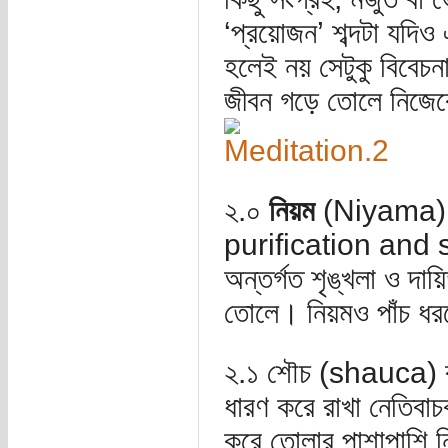
‘প্রয়োজন’ শব্দটা যদিও 
হলেই নয় সেটুকু বিবেচ
জীবন গড়ে তোলে নিজেক
২.০
নিয়ম
(Niyama): নি
purification and stu
অন্তর্গত শৃঙ্খলা ও দায়ি
তোলে। নিয়মও পাঁচ ধর
২.১ শৌচ (shauca) বা P
ধারণ করে রাখা নেতিবাচ
করে তোলার পাশাপাশি ন