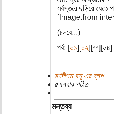
সর্বস্তরে ছড়িয়ে যেতে 
[Image:from inter
(চলবে...)
পর্ব: [
০১
][
০২
][**][০৪]
রণদীপম বসু এর ব্লগ
৫৭৭বার পঠিত
মন্তব্য