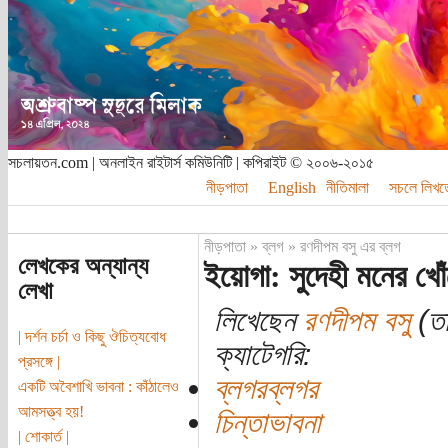
সচলায়তন.com | অনলাইন রাইটার্স কমিউনিটি | কপিরাইট © ২০০৬-২০১৫
নীড়পাতা
English
নীতিমালা
সচলে লিখত
নীড়পাতা
»
ব্লগ
»
রণদীপম বসু এর ব্লগ
লেখকের অন্যান্য
ইয়োগা: সুদেহী মনের খো
লেখা
লিখেছেন
রণদীপম বসু
(তা
| দর্শন চর্চা ও কিছু ঔচিত্যবোধ
ক্যাটেগরি:
প্রসঙ্গে |
ব্লগরব্লগর
একটি অবৈশাখি ভাবনা : কাঁঠালেও
আমসত্ত্ব হয়!
চিন্তাভাবনা
| শোকার্ত |