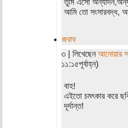
তুমি এসো অন্যদিন,অন
আমি তো সংসারবদ্ধ, আম
জবাব
৩ | লিখেছেন
আনোয়ার সা
১১:১৫পূর্বাহ্ন)
বাহ!
এইতো চমৎকার করে ছব
দূর্দান্ত!