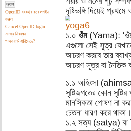
শরীর ও মনের গূঢ় সম্পর
দৃষ্টিভঙ্গি দিয়েই প্রথ
OpenID ব্যবহার করে লগইন
করুন
Cancel OpenID login
১.০
ওঁম
(Yama): ‘ওঁ
সদস্য নিবন্ধন
পাসওয়ার্ড হারিয়েছে?
এগুলো সেই সূত্র যেখানে
আচরণ করবে তার ব্যাখ্
আচরণ সূত্র বা নৈতিক 
১.১ অহিংসা (ahimsa) 
সৃষ্টিজগতের কোন সৃষ্টি
মানসিকতা পোষণ না করা
চেতনা ধারণ করে থাকা
১.২ সত্য (satya) বা 