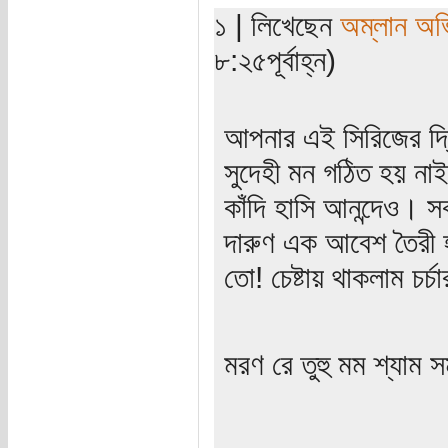
১ | লিখেছেন
অম্লান অভ
৮:২৫পূর্বাহ্ন)
আপনার এই সিরিজের দ্
সুদেহী মন গঠিত হয় না
কাঁদি হাসি আনন্দেও। 
দারুণ এক আবেশ তৈরী হ
তো! চেষ্টায় থাকলাম চর্
মরণ রে তুহু মম শ্যাম স