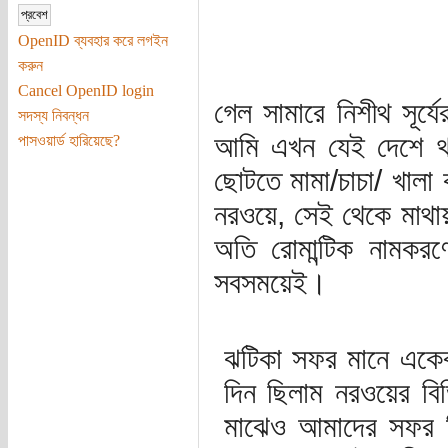
OpenID ব্যবহার করে লগইন
করুন
Cancel OpenID login
গেল সামারে নিশীথ সূর
সদস্য নিবন্ধন
আমি এখন যেই দেশে থাক
পাসওয়ার্ড হারিয়েছে?
ছোটতে মামা/চাচা/ খালা
নরওয়ে, সেই থেকে মাথা
অতি রোমান্টিক নামকর
সবসময়েই।
ঝটিকা সফর মানে একেব
দিন ছিলাম নরওয়ের বিভ
মাঝেও আমাদের সফর 