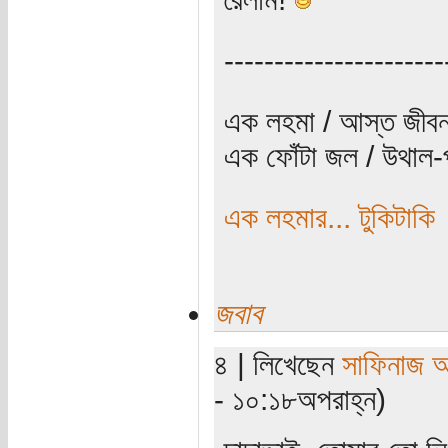
----------------------
এক লহমা / আস্ত জীবন
এক ফোঁটা জল / উথাল-প
এক লহমার... টুকিটাকি
জবাব
৪ | লিখেছেন
সাফিনাজ 
- ১০:১৮অপরাহ্ন)