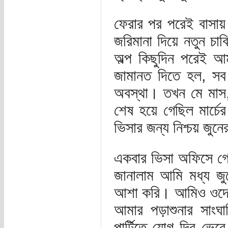
ফেরার পর পরেই বাসায় চ
জরিমানা দিয়ে নতুন চা
অল্প কিছুদিন পরেই আ
জামানত দিতে হল, সব 
অবস্থা। তখন মে মাস,
শেষ হয়ে গেছিল মার্চের
ভিসার জন্য নিশ্চয় জু
একবার ভিসা অফিসে গ
জানালাম আমি মধ্য জ
আশা করি। আমিও ওদের
আমার পড়াশুনার সাংঘা
পার্টিতে যোগ দিব ভেব