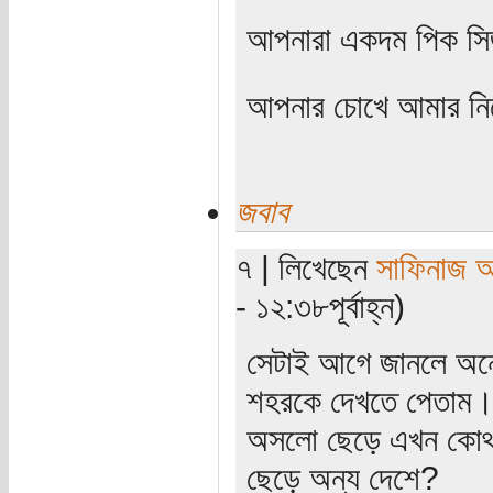
আপনারা একদম পিক সি
আপনার চোখে আমার নি
জবাব
৭ | লিখেছেন
সাফিনাজ 
- ১২:৩৮পূর্বাহ্ন)
সেটাই আগে জানলে অন
শহরকে দেখতে পেতাম।
অসলো ছেড়ে এখন কোথা
ছেড়ে অন্য দেশে?