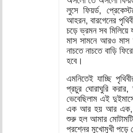
অসলো তে অসলো ফিয়র্ড আ
লুসে ফিয়র্ড, প্রেকেস
আহরন, বারগেনের পৃথিবী 
চড়ে ভ্রমন সব মিলিয়ে য
মাস সামনে আরও মাস দু
নাচতে নাচতে বাড়ি ফির
হবে।
এমনিতেই যাচ্ছি পৃথিব
প্রচুর ঘোরাঘুরি করা
ভেবেছিলাম এই দুইমাসে
এক আর হয় আর এক, আ
শুরু হল আমার মোটামট
প্রশ্নের মুখোমুখী পড়ে