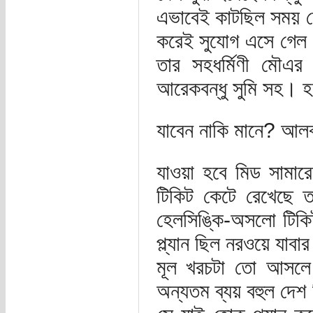
এভাবেই কাটছিল সময় শেষ
করেই সুযোগ এসে গেল।
তার সহধর্মিণী মৌএর
আরেকবন্ধু সুমি সহ। হ
যাবেন নাকি মানে? আলব
যাওয়া হবে মিড সামার
টিকিট কেটে রেখেছে 
হেলসিঙ্কি-অসলো টিকিট
প্ল্যান ছিল নরওয়ে যাব
মূল খরচটা তো আসলে
অন্যতম ব্যয় বহুল দেশ