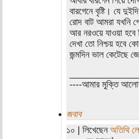
বারগেনে বৃষ্টি। যে দু
রোদ বাট আমরা যখনি গেছ
আর নরওয়ে যাওয়া হবে ক
দেখা তো নিশ্চয় হবে 
জন্মদিন ভাল কেটেছে 
_____________
----আমার মুক্তি আল
জবাব
১০ | লিখেছেন
অতিথি ল