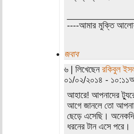
_____________
----আমার মুক্তি আল
জবাব
৬ | লিখেছেন
রকিবুল ইস
০১/০২/২০১৪ - ১০:১১অ
আহারে! আপনাদের ট্য
আগে জানলে তো আপনাদ
ছেড়ে এসেছি। অনেকদিন
ধরনের টান এসে পরে।