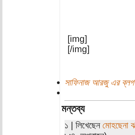
[img]
[/img]
সাফিনাজ আরজু এর ব্লগ
মন্তব্য
১ | লিখেছেন
মোহছেনা ঝর