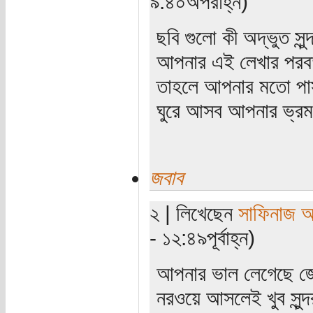
৯:৪০অপরাহ্ন)
ছবি গুলো কী অদ্ভুত সুন
আপনার এই লেখার পরবর
তাহলে আপনার মতো পাসপ
ঘুরে আসব আপনার ভ্র
জবাব
২ | লিখেছেন
সাফিনাজ 
- ১২:৪৯পূর্বাহ্ন)
আপনার ভাল লেগেছে জ
নরওয়ে আসলেই খুব সুন্