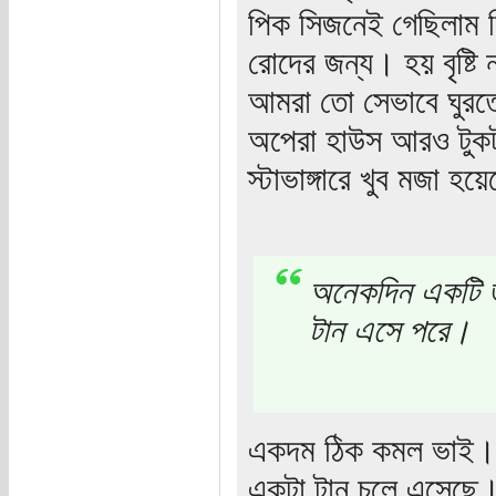
পিক সিজনেই গেছিলাম কি
রোদের জন্য। হয় বৃষ্ট
আমরা তো সেভাবে ঘুরতে 
অপেরা হাউস আরও টুক
স্টাভাঙ্গারে খুব মজা হ
অনেকদিন একটি জ
টান এসে পরে।
একদম ঠিক কমল ভাই। 
একটা টান চলে এসেছে