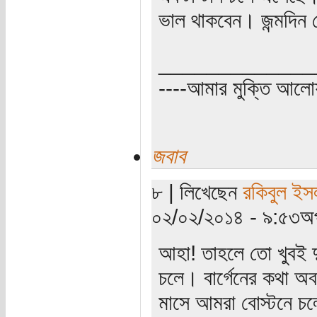
ভাল থাকবেন। জন্মদিন
_____________
----আমার মুক্তি আল
জবাব
৮ | লিখেছেন
রকিবুল ই
০২/০২/২০১৪ - ৯:৫৩অপ
আহা! তাহলে তো খুবই দুর্
চলে। বার্গেনের কথা অ
মাসে আমরা বোস্টনে চ