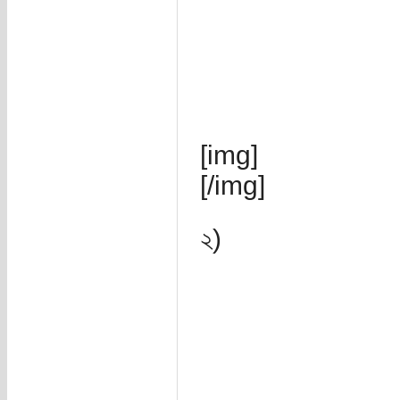
[img]
[/img]
২)