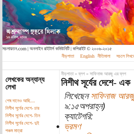
সচলায়তন.com | অনলাইন রাইটার্স কমিউনিটি | কপিরাইট © ২০০৬-২০১৫
নীড়পাতা
English
নীতিমালা
সচলে লিখত
নীড়পাতা
»
ব্লগ
»
সাফিনাজ আরজু এর ব্লগ
লেখকের অন্যান্য
নিশীথ সূর্যের দেশে- এক
লেখা
লিখেছেন
সাফিনাজ আরজু
শেষ দানেও আছি....
৯:১৫অপরাহ্ন)
নিশীথ সূর্যের দেশে- চার
ক্যাটেগরি:
নিশীথ সূর্যের দেশে- তিন
নিশীথ সূর্যের দেশে- দুই
ভ্রমণ
পঞ্চম মাত্রা