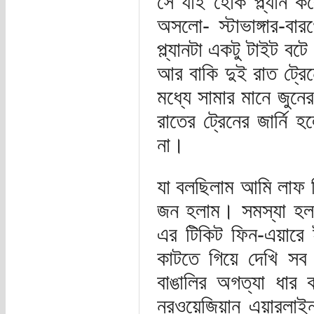
সে যাই হোক প্ল্যান কর
অসলো- স্টাভাঙ্গার-বা
প্ল্যানটা একটু টাইট 
আর বাকি দুই রাত ট্র
মধ্যে সামার মানে জুনে
রাতের ট্রেনের জার্নি
না।
যা বলছিলাম আমি লাফ দ
জন হলাম। সমস্যা হল
এর টিকিট ফিন-এয়ারে ই
কাটতে গিয়ে দেখি সব
বাঙালির অগত্যা ধার
নরওয়েজিয়ান এয়ারলাই