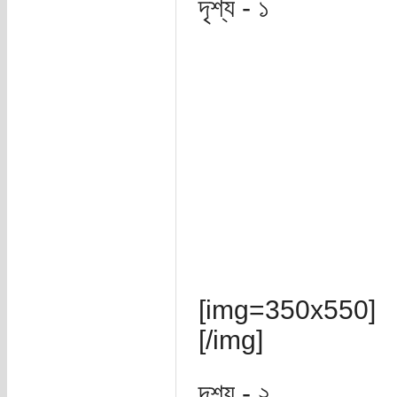
দৃশ্য - ১
[img=350x550]
[/img]
দৃশ্য - ২