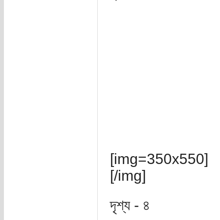
[img=350x550]
[/img]
দৃশ্য - ৪