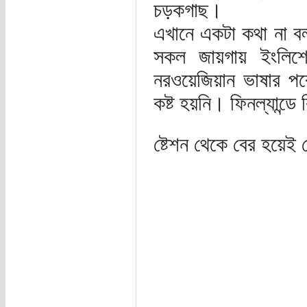
চড়কগাছ।
এখানে একটা কথা না ব
সকল জায়গায় ইংলিশ
নরওয়েজিয়ান ভাষার প
কষ্ট হয়নি। ফিনল্যান্ডে
ষ্টেশন থেকে বের হয়েই 