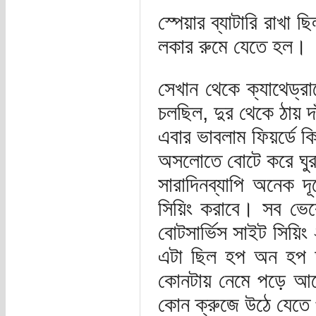
স্পেয়ার ব্যাটারি রাখা
লকার রুমে যেতে হল।
সেখান থেকে ক্যাথেড্র
চলছিল, দুর থেকে ঠায় দা
এবার ভাবলাম ফিয়র্ডে কি
অসলোতে বোটে করে ঘু
সারাদিনব্যাপি অনেক 
সিয়িং করাবে। সব ভেব
বোটসার্ভিস সাইট সিয়িং 
এটা ছিল হপ অন হপ অ
কোনটায় নেমে পড়ে আশে
কোন ক্রুজে উঠে যেতে প