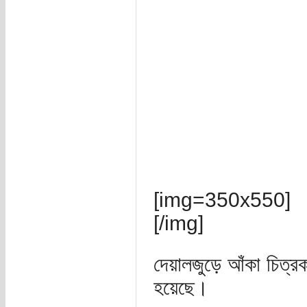
[img=350x550]
[/img]
দেয়ালজুড়ে আঁকা চিত্রক
হয়েছে।