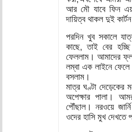
আর মৌ যাবে ফিন এয়
দায়িত্ব থাকল দুই কার্ট
পরদিন খুব সকালে যাত্
কাছে, তাই বের হচ্
ফেললাম। আমাদের ফ্ল
লম্বা এক লাইনে ফেলে
বসলাম।
মাত্র ঘণ্টা দেড়েকের
অপেক্ষার পালা। আম
পৌঁছাল। নরওয়ে জার্ন
ওদের হাসি মুখ দেখতে 