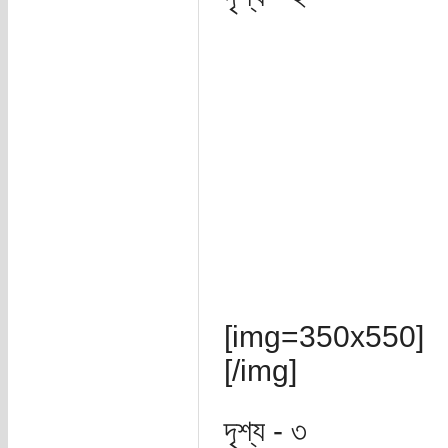
[img=350x550
[/img]
দৃশ্য - ৩