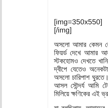
[img=350x550]
[/img]
অসলো আমার কেমন লে
ফিয়র্ড দেখে আমার আল
স্টকহোমও দেখতে খানি
দ্বীপে যেতেও অনেকট
অসলো চারিপাশ ঘুরতে।
আসল সৌন্দর্য আমি টে
মিলিয়ে ক্ষণিকের এই 