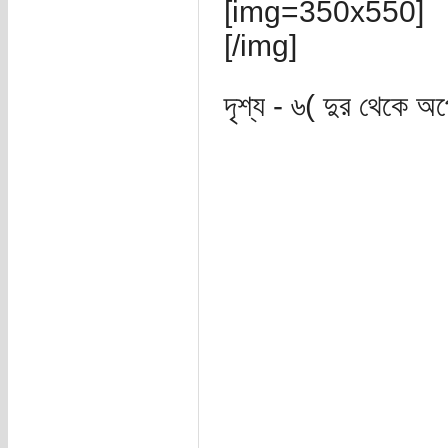
[img=350x550]
[/img]
দৃশ্য - ৬( দুর থেকে অ