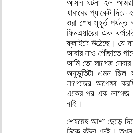
আসল ঘটনা হল আমরা এ
খাবারের প্যাকেট দিতে 
ওরা শেষ মুহূর্ত পর্য
ফিনএয়ারের এক কর্মচা
ফ্লাইটে উঠেছে। যে দা
আবার নাও পৌঁছাতে পা
আমি তো লাগেজ নেবার ব
অনুভুতিটা এমন ছিল য
লাগেজের অপেক্ষা কর
একের পর এক লাগেজ আ
নাই।
শেষমেষ আশা ছেড়ে দিয়ে
দিকে রউনা দেই। তখন হ