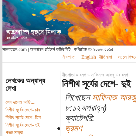
সচলায়তন.com | অনলাইন রাইটার্স কমিউনিটি | কপিরাইট © ২০০৬-২০১৫
নীড়পাতা
English
নীতিমালা
সচলে লিখত
নীড়পাতা
»
ব্লগ
»
সাফিনাজ আরজু এর ব্লগ
লেখকের অন্যান্য
নিশীথ সূর্যের দেশে- দুই
লেখা
লিখেছেন
সাফিনাজ আরজু
শেষ দানেও আছি....
৮:১২অপরাহ্ন)
নিশীথ সূর্যের দেশে- চার
ক্যাটেগরি:
নিশীথ সূর্যের দেশে- তিন
নিশীথ সূর্যের দেশে- দুই
ভ্রমণ
পঞ্চম মাত্রা