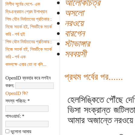
আলোকচিত্র
নিশীথ সূর্যের দেশে- এক
অসলো
দ্বি-চক্রযান প্রেম উপাখ্যান
শিশু যৌন নির্যাতনের প্রতিকার :
নরওয়ে
নিজে সতর্ক হই, শিশুটিকে সতর্ক
বারগেন
করি - পর্ব দুই
স্টাভাঙ্গার
শিশু যৌন নির্যাতনের প্রতিকার :
নিজে সতর্ক হই, শিশুটিকে সতর্ক
সববয়সী
করি - পর্ব এক
কমপক্ষে এবার তো না বলি...
প্রথম পর্বের পর......
OpenID ব্যবহার করে লগইন
করুন:
OpenID কি?
হেলসিঙ্কিতে পৌঁছে দে
সদস্য পরিচয়:
*
ভিসা সংক্রান্ত জটিলত
পাসওয়ার্ড:
*
আমার অজান্তে নরওয়ে ন
ভুলোনা আমায়