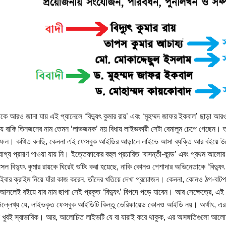
েকে আরও জানা যায় এই প্যানেলে ‘বিদ্যুৎ কুমার রায়’ এবং ‘মুহম্মদ জাফর ইকবাল’ ছাড়া
য়ায় বাকি তিনজনের নাম তেমন ‘লাভজনক’ নয় বিধায় লাইভকারী সেটা বেমালুম চেপে গেছেন। তব
ণ সফল। কথিত বলছি, কেননা এই ফেসবুক আইডির আড়ালে লাইভে আসা ব্যক্তি আর বইয়ে উল
যোগ্য প্রমাণ পাওয়া যায় নি। ইত্তেফাকের বহুল প্রচারিত ‘বাসন্তী-কান্ড’ এবং প্রথম আলোর স
আসল বিদ্যুৎ কুমার রায়কে ঘিরেই শুটিং করা হয়েছে, নাকি কোনও পেশাদার অভিনেতাকে ‘বিদ্যু
ইবার ক্রাইম নিয়ে যাঁরা কাজ করেন, তাঁদের খতিয়ে দেখা প্রয়োজন। কেননা, কোনও ঠগ-বাটপ
আসলেই বইয়ে যার নাম ছাপা সেই প্রকৃত ‘বিদ্যুৎ’ বিপদে পড়ে যাবেন। আর সেক্ষেত্রে, এই 
ল্লেখ্য যে, লাইভকৃত ফেসবুক আইডিটি কিন্তু ভেরিফায়েড কোনও আইডি নয়। অর্থাৎ, এর
া খুবই স্বাভাবিক। আর, আলোচিত লাইভটি যে বা যারাই করে থাকুক, এর অসঙ্গতিগুলো 