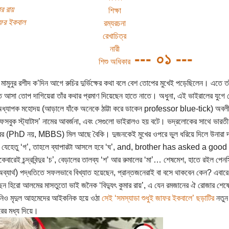
ার রায়
শিক্ষা
াফর ইকবাল
রম্যরচনা
রেখাচিত্র
নারী
--- ০১ ---
শিশু অধিকার
 মামুনুর রশীদ ক’দিন আগে রুচির দুর্ভিক্ষের কথা বলে বেশ তোপের মুখেই পড়েছিলেন। এতে ত
ে আসা তোপ দাগিয়েরা তাঁর কথার প্রমাণ দিয়েছেন হাতে নাতে। অধুনা, এই ভাইরালের যুগে সে
্যাপক মহোদয় (আড়ালে যাঁকে অনেকে ঠাট্টা করে ডাকেন professor blue-tick) অবলীলায়
ফেসবুক স্ট্যাটাস’ নামের আবর্জনা, এবং সেগুলো ভাইরালও হয় বটে। ভদ্রলোকের সাথে ভারত
ের (PhD নয়, MBBS) মিল আছে বৈকি। দুজনকেই মুখের ওপরে ভুল ধরিয়ে দিলে উনারা দাব
নে যেহেতু ‘গ’, তাহলে ব্যাপারটা আসলে হবে ‘ঘ’, and, brother has asked a good
কেবারেই চন্দ্রবিন্দুর ‘চ’, বেড়ালের তালব্য ‘শ’ আর রুমালের ‘মা’… শেষমেশ, হাতে রইল প
 অব্যার্থ) পদ্ধতিতে সফলভাবে বিখ্যাত হয়েছেন, প্রান্তজনেরাই বা বসে থাকবেন কেন? এবার
েন হিরো আলমের মাসতুতো ভাই জনৈক ‘বিদ্যুৎ কুমার রায়’, এ যেন রমজানের ঐ রোজার শ
নিও মৃদুল আহমেদের আইকনিক হয়ে ওঠা
সেই ‘সমস্যাডা শুধুই জাফর ইকবালে’ ছড়াটির
নতুন 
ারের মধ্য দিয়ে।