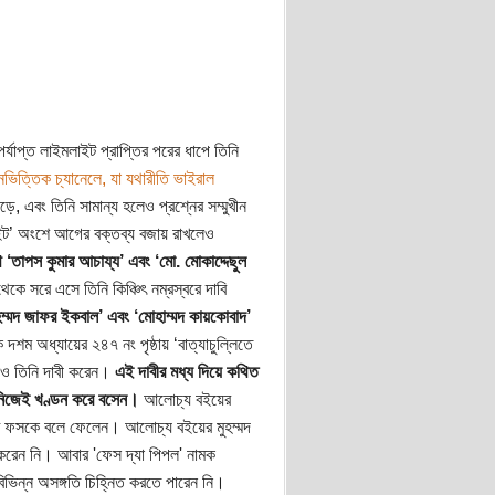
যাপ্ত লাইমলাইট প্রাপ্তির পরের ধাপে তিনি
ভিত্তিক চ্যানেলে, যা যথারীতি ভাইরাল
, এবং তিনি সামান্য হলেও প্রশ্নের সম্মুখীন
বেইট’ অংশে আগের বক্তব্য বজায় রাখলেও
‘তাপস কুমার আচায্য’ এবং ‘মো. মোকাদ্দেছুল
ে সরে এসে তিনি কিঞ্চিৎ নম্রস্বরে দাবি
হম্মদ জাফর ইকবাল’ এবং ‘মোহাম্মদ কায়কোবাদ’
দশম অধ্যায়ের ২৪৭ নং পৃষ্ঠায় ‘বাত্যাচুল্লিতে
লেও তিনি দাবী করেন।
এই দাবীর মধ্য দিয়ে কথিত
ি নিজেই খণ্ডন করে বসেন।
আলোচ্য বইয়ের
মুখ ফসকে বলে ফেলেন। আলোচ্য বইয়ের মুহম্মদ
 করেন নি। আবার 'ফেস দ্যা পিপল' নামক
বিভিন্ন অসঙ্গতি চিহ্নিত করতে পারেন নি।