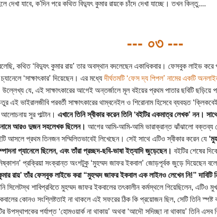
লে দেখা যাবে, ক'দিন পরে কথিত বিদ্যুৎ কুমার রায়কে চাঁদে দেখা যাচ্ছে। তখন কিন্তু....
--- ০৩ ---
েছি, কথিত ‘বিদ্যুৎ কুমার রায়’ তার অবস্থান বদলেছেন একাধিকবার। ফেসবুক লাইভ করে পর্
চ্যানেলে ‘সাক্ষাৎকার’ দিয়েছেন। এর মধ্যে
দীর্ঘতমটি ‘ফেস দ্য পিপল’ নামের একটি অনলাইন
উল্লেখ্য যে, এই সাক্ষাৎকারের আগেই অন্তর্জালে মূল বইয়ের প্রথম পাতার ছবিটি ছড়িয়ে পড়ে
তুর এই ভাইরালজীবি পরবর্তী সাক্ষাৎকারের থাম্বনেইল ও শিরোনাম হিসেবে ব্যবহৃত ‘ক্লিক
আলোচনায় সুর পাল্টান।
এখানে তিনি স্বীকার করেন তিনি ‘বইটির একমাত্র লেখক’ নন। সাথে 
 নামে আরও দুজন সহলেখক ছিলেন।
আগের আমি-আমি-আমি ভারাক্রান্ত ঝাঁঝালো বক্তব্য থেক
টি আসলে প্রথম তিনজন সম্মিলিতভাবেই লিখেছেন। সেই সাথে এটিও স্বীকার করেন যে
‘মু
ম্পাদনা প্যানেলে ছিলেন, এবং তাঁরা প্রচ্ছদ-ছবি-ভাষা ইত্যাদি জুড়েছেন।
বইটির শেষের দিকে 
ষ্কাশন’ প্রক্রিয়া সংক্রান্ত অংশটুকু ‘মুহম্মদ জাফর ইকবাল’ জোড়পূর্বক জুড়ে দিয়েছেন ব
ৎ কুমার রায়’ তাঁর ফেসবুক লাইভে করা “মুহম্মদ জাফর ইকবাল এক লাইনও লেখেন নি!” দাবিট
নি সিলেটস্থ শাবিপ্রবিতে মুহম্মদ জাফর ইকবালের তৎকালীন কর্মস্থলে গিয়েছিলেন, এটিও 
বালের কোনও সংশ্লিষ্টতাই না থাকলে এই সফরের ঠিক কি প্রয়োজন ছিল, সেটি তিনি স্পষ্ট
টির উপস্থাপকের পর্যাপ্ত ‘হোমওয়ার্ক না থাকায়’ অথবা ‘আদৌ সদিচ্ছা না থাকায়’ তিনি এসব 