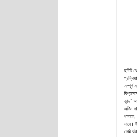
ছবিটি থ
প্রক্রি
সম্পূর্
বিশ্বাস
কান্ড” 
এটিও সা
থাকলে, 
যাবে। উ
সেটি ঘট