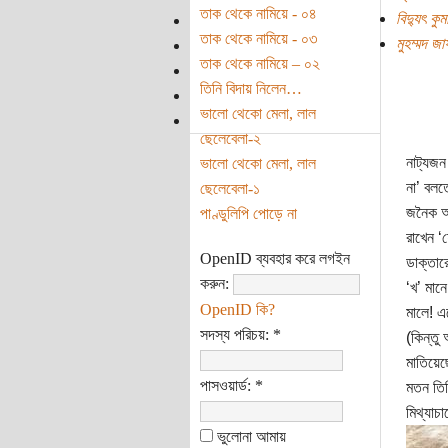
তাক থেকে নামিয়ে - ০৪
বিদ্যুৎ কুম
তাক থেকে নামিয়ে - ০৩
মুহম্মদ জ
তাক থেকে নামিয়ে – ০২
তিনি বিদায় নিলেন…
ভালো থেকো মেলা, লাল
ছেলেবেলা-২
নাট্যজন
ভালো থেকো মেলা, লাল
না’ বলত
ছেলেবেলা-১
জনৈক অধ
পাণ্ডুলিপি পোড়ে না
রাখেন ‘
OpenID ব্যবহার করে লগইন
ডাক্তার
করুন:
‘খ’ মা
OpenID কি?
মালে! এ
সদস্য পরিচয়:
*
(কিন্তু
মাতিয়েছ
পাসওয়ার্ড:
*
মতন তি
মিথ্যাচ
ভুলোনা আমায়