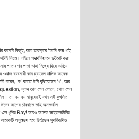
াঁর কমেনি কিছুই, তবে তারস্বরে ‘আমি কলা খাই
টাই নিয়ম। নইলে পদার্থবিজ্ঞানে ডক্টরেট করা
 পাতার পর পাতা ডাহা মিথ্যে দিয়ে ভরিয়ে
ীয় ওয়াজ ব্যবসায়ী কাম চ্যানেল মালিক আরেক
ী করেন, ‘ক’ বলতে উনি বুঝিয়েছেন ‘খ’, আর
 question, ব্যাস তাল গেল গোলে, গোল গেল
েনসিল। তা, বড় বড় মানুষেরাই যখন এই কুৎসিত
ে ঈদের আগের চাঁদরাতে তাই অন্তর্জাল
েষে এল খুশির Ray! আরও অনেক ভাইরালজীবির
আরেকটি অনুচ্ছেদ হয়ে উঠেছেন সুপরিকল্পিত