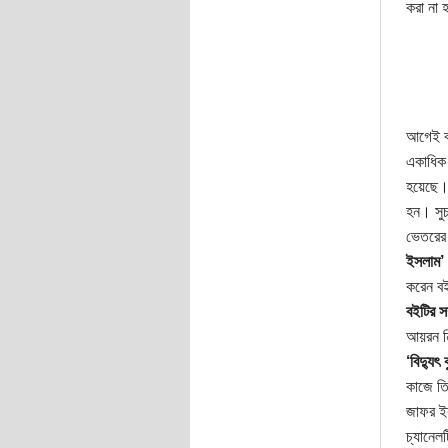
করা না হ
আগেই বল
একাধিক 
হয়েছে। 
হন। সুচ
ভেতরের 
ইসলাম’
করেন বই
বইটির স
আয়রন নি
‘বিদ্যু
কাজে তি
জাফর ইক
চ্যানেল