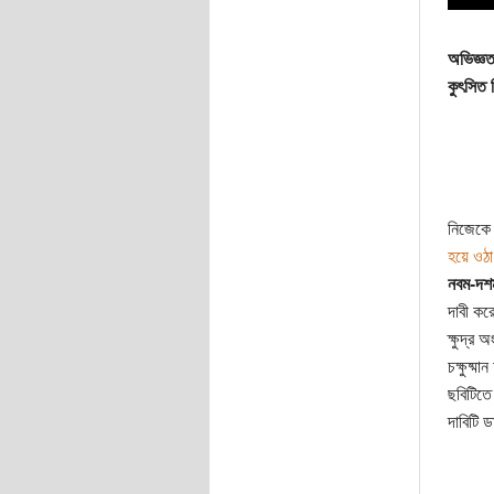
অভিজ্ঞত
কুৎসিত 
নিজেকে 
হয়ে ওঠা
নবম-দশম
দাবী কর
ক্ষুদ্র
চক্ষুষ্ম
ছবিটিতে 
দাবিটি ড