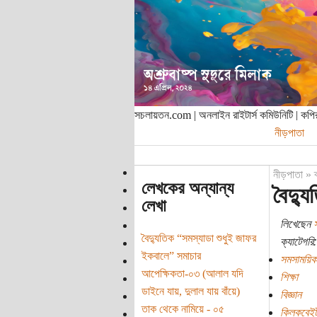
সচলায়তন.com | অনলাইন রাইটার্স কমিউনিটি | ক
নীড়পাতা
নীড়পাতা
»
লেখকের অন্যান্য
বৈদ্য
লেখা
লিখেছেন
স
বৈদ্যুতিক “সমস্যাডা শুধুই জাফর
ক্যাটেগরি:
ইকবালে” সমাচার
সমসাময়িক
আপেক্ষিকতা-০৩ (আলাল যদি
শিক্ষা
ডাইনে যায়, দুলাল যায় বাঁয়ে)
বিজ্ঞান
তাক থেকে নামিয়ে - ০৫
ক্লিকবেই