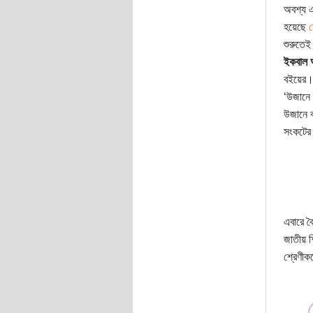
অবশ্য এ
হয়েছে
স
শুরুতেই
ইকবাল
বইয়ের। 
‘উজানে 
উজানে ব
সংকটের 
এবারে বৈ
জাতীয় শ
শ্রেণীক