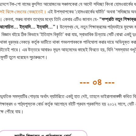
দেশে টক-শো নামের কুৎসিত আয়োজনের সঞ্চালকেরা যে আদৌ সদিচ্ছা কিংবা হোমওয়ার্কের ধা
েই ঝিঙ্গে-বেগুনের কেচ্ছাতেই।
এই উপস্থাপকের ‘হোমওয়ার্কের ঘাটতি’ অথবা ‘সদিচ্ছার অভা
। কেননা, শুরুর নানান তথ্যের মধ্যে তিনি একবার এটিও জানান যে-
“সম্প্রতি নতুন শিক্ষাক
 আলোচিত… ইত্যাদি… ইত্যাদি…”।
উল্লেখ্য যে, নতুন শিক্ষাক্রমের পাঠ্যবইয়ে মুহম্মদ
বিজ্ঞান বইয়ে ঠিক কিভাবে ‘ইতিহাস বিকৃতি’ করা যায়, স্বাভাবিক চিন্তায় সেটি বোঝা একটু 
থাকা ধুরন্ধর নেকড়ে কর্তৃক ভাটিতে থাকা গড্ডলশাবককে পানিঘোলা করার দায়ে অভিযুক্ত করা’ স
ইতেই পারে। এর উত্তরে আবারও মৃদুল আহমেদের কাছেই ফিরতে হয়, যিনি ‘সমস্যাডা শুধুই 
মূলটি তুলে ধরেছেন সুচারুরূপে।
--- ০৪ ---
দ্যুতিক সমস্যাটির গোড়ায় অর্থাৎ ব্যাটারিতে একটু হাত দেই, তাহলে ভাইরালাকাঙ্ক্ষী কথিত ব
িক্ষাক্রম ও পাঠ্যপুস্তক বোর্ড কর্তৃক আলোচ্য বইটি প্রথম প্রকাশিত হয় ২০১২ সালে, যেটি
ক্ষে পৌঁছে যায়।