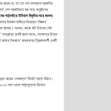
র ধারেন না, তা তো বেশ ভালভাবে প্রমাণিত
ব’ বেশ প্রকটভাবে ধরা পড়ে অনুষ্ঠানের
্রমের পাঠ্যবইয়ে ইতিহাস বিকৃতির দায়ে জাফর
 জাফর ইকবাল দায়িত্ব নিয়েছেন ‘বিজ্ঞান’
দুরহ ব্যপার। অবশ্য, কারো যদি ইশপের সেই
ংক্রান্ত গল্পটি জানা থাকে, সেক্ষেত্রে চিন্তা
জাফর ইকবালে’ বাক্যবন্ধে ত্রিকালদর্শী একটি
িদ্যুৎ রায়ের ‘লেখকত্ব’ নিয়েই প্রশ্ন উঠবে।
 ২০১৩ সাল থেকে পাঠ্যপুস্তক হিসেবে