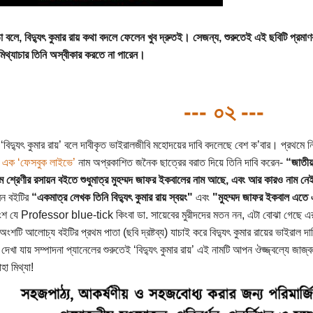
া বলে, বিদ্যুৎ কুমার রায় কথা বদলে ফেলেন খুব দ্রুতই। সেজন্য, শুরুতেই এই ছবিটি প্রমাণ
মিথ্যাচার তিনি অস্বীকার করতে না পারেন।
--- ০২ ---
‘বিদ্যুৎ কুমার রায়’ বলে দাবীকৃত ভাইরালজীবি মহোদয়ের দাবি বদলেছে বেশ ক’বার। প্রথমে 
 এক ‘ফেসবুক লাইভে’
নাম অপ্রকাশিত জনৈক ছাত্রের বরাত দিয়ে তিনি দাবি করেন-
“জাতীয় 
 শ্রেণীর রসায়ন বইতে শুধুমাত্র মুহম্মদ জাফর ইকবালের নাম আছে, এবং আর কারও নাম ন
েন বইটির
“একমাত্র লেখক তিনি বিদ্যুৎ কুমার রায় স্বয়ং"
এবং
"মুহম্মদ জাফর ইকবাল এতে
 অংশ যে Professor blue-tick কিংবা ডা. সায়েবের মুরীদদের মতন নন, এটা বোঝা গেছে এ
ান অংশটি আলোচ্য বইটির প্রথম পাতা (ছবি দ্রষ্টব্য) যাচাই করে বিদ্যুৎ কুমার রায়ের ভাইরাল দ
দেখা যায় সম্পাদনা প্যানেলের শুরুতেই ‘বিদ্যুৎ কুমার রায়’ এই নামটি আপন ঔজ্জ্বল্যে জাজ্বল
াহা মিথ্যা!