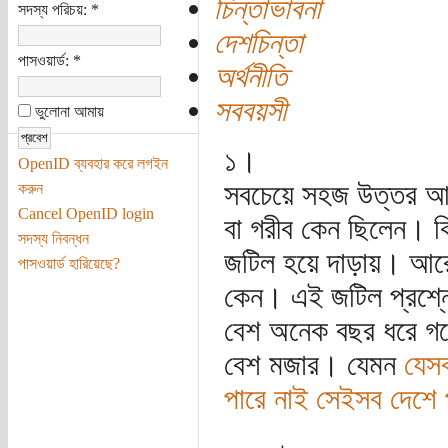
চিন্তাভাবনা
সদস্য পরিচয়:
*
দেশচিন্তা
পাসওয়ার্ড:
*
অর্থনীতি
সববয়সী
ভুলোনা আমায়
১।
OpenID ব্যবহার করে লগইন
সবচেয়ে সহজ উত্তর আম
করুন
Cancel OpenID login
বা গরীব কেন ছিলেন। ক
সদস্য নিবন্ধন
জটিল হয়ে দাড়ায়। আরো
পাসওয়ার্ড হারিয়েছে?
কেন। এই জটিল প্রশ্ন
বেশ অনেক বছর ধরে গবে
বেশ মজার। যেমন
যেসব
পারে নাই সেইসব দেশে পর