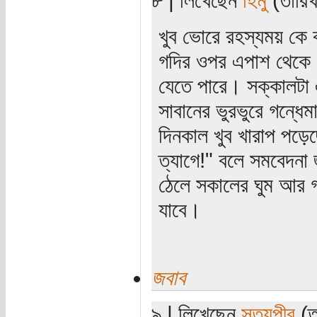
খুব ভোরে রহস্যময় কে বা
গদির ওপর এপাশ থেকে ও
যেতে পারে। সক্কালটা 
সাবানের ভুরভুরে গন্ধ
দিনকাল খুব খারাপ পড়ে
ত্যাগে!" বলে সমবেদনা 
ঠেলে সকালের ঘুম আর গদ
যাবে।
জবাব
৯ | লিখেছেন
সত্যপীর
(ত