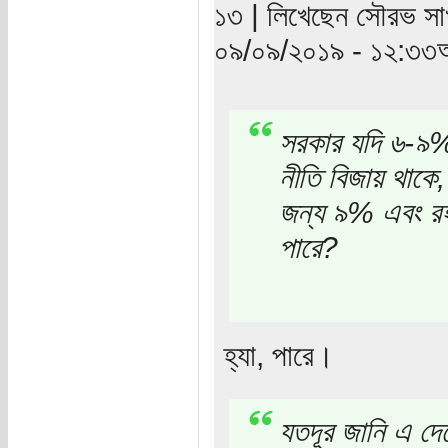
১৩ | লিখেছেন সৌরভ সাখ
০৯/০৯/২০১৯ - ১২:৩৩অ
সরকার যদি ৬-৯% ন
নীতি বিজায় থাকে,
জন্য ৯% এবং রহম
পারে?
হ্যা, পারে।
যতদূর জানি এ দে