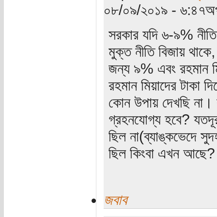
০৮/০৯/২০১৯ - ৬:৪৭অপ
সরকার যদি ৬-৯% নীতি চ
মুক্ত নীতি বিজায় থাকে
জন্য ৯% এবং রহমান মি
রহমান মিয়াদের টাকা দি
কোন উপায় দেখছি না। ব
গ্রহনযোগ্য হবে? যতদূ
ছিল না(ব্যাঙ্কভেদে সু
ছিল কিংবা এখন আছে?
জবাব