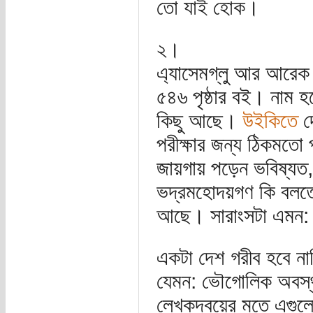
তো যাই হোক।
২।
এ্যাসেমগ্লু আর আরেক
৫৪৬ পৃষ্ঠার বই। নাম
কিছু আছে।
উইকিতে
দে
পরীক্ষার জন্য ঠিকমতো প
জায়গায় পড়েন ভবিষ্যত,
ভদ্রমহোদয়গণ কি বলতে 
আছে। সারাংসটা এমন:
একটা দেশ গরীব হবে না
যেমন: ভৌগোলিক অবস্থান
লেখকদ্বয়ের মতে এগুলো 