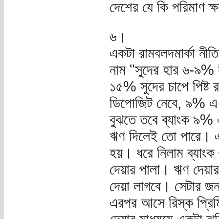
দেশের যে কি পরিমাণ ক
৬।
একটা রামবলদমার্কা নীত
নাম "সুদের হার ৬-৯% ন
১৫% সুদের চাপে পিষ্ট র
ডিপোজিট নেবে, ৯% এ
বুঝতে তবে ব্যাংক ৯%
ঋণ দিলেই তো পারে। এই
হয়। ধরে নিলাম ব্যা
দেয়ার পালা। ঋণ দেয়ার 
দেয়া লাগবে। সেটার জ
এরপর আসে রিস্ক প্রিম