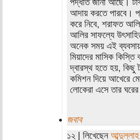
পদ্ধতি জানা আছে। টাক
আদায় করতে পারবে। প্র
করে নিবে, শরাফত আলির
আলির সাফল্যে উৎসাহি
অনেক সময় এই ব্যবসায় ঝ
মিয়াদের মাসিক কিস্তি 
দ্বারস্থ হতে হয়, কিছু
কমিশন দিয়ে আখেরে মেদা
লোকেরা এসে তার ঘরের 
জবাব
১২ | লিখেছেন
আব্দুল্লা