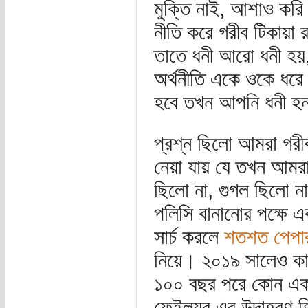
মুক্তি নাই, আশাও করি 
নীতি করে গরীব টিকায়া 
তাতে ধনী আরো ধনী হয়
অর্থনীতি একে ওকে ধরে 
হবে তখন আপনি ধনী হন,
প্রশ্ন ছিলো আমরা গর
নেয়া যায় যে তখন আমরা 
ছিলো না, গুগল ছিলো ন
পলিসি বানানোর পক্ষে এ
সার্চ করলে
শতশত পেপা
নিয়ে। ২০১৯ সালেও কাঠাল
১০০ বছর পরে কোন এক অ
ফেইল‍্যুর এর উদাহরণ 