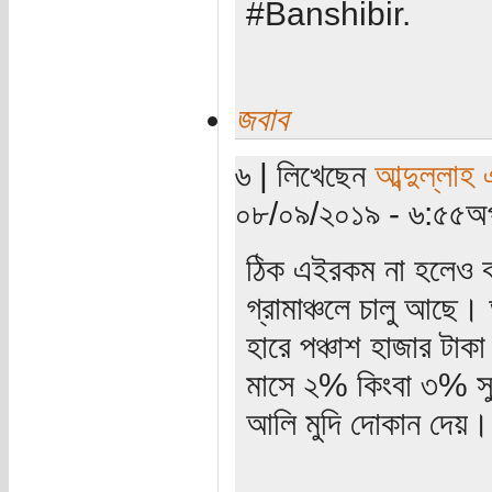
#Banshibir.
জবাব
৬ | লিখেছেন
আব্দুল্লাহ
০৮/০৯/২০১৯ - ৬:৫৫অপ
ঠিক এইরকম না হলেও কা
গ্রামাঞ্চলে চালু আছে।
হারে পঞ্চাশ হাজার টা
মাসে ২% কিংবা ৩% সুদ
আলি মুদি দোকান দেয়।