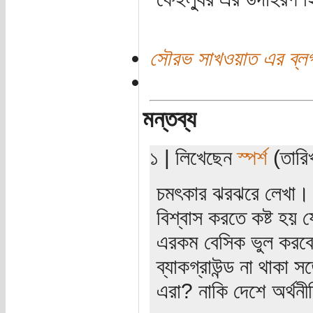
সৌরভ সাখওয়াত এর ব্ল
মন্তব্য
১ | লিখেছেন
স্পর্শ
(তারিখ
চমৎকার ঝরঝরে লেখা। 
বিশ্বাস করতে কষ্ট হয় য
এরকম বেসিক ভুল করবে
ব্যাকগ্রাউন্ড না থাকা সত
এরা? নাকি দেশে অর্থনী