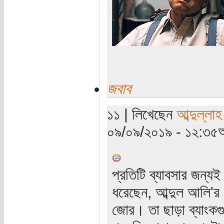
জবাব
১১ | লিখেছেন
আব্দুল্লা
০৯/০৯/২০১৯ - ১২:৩৫অ
প্রতিটি ব্যাবসার জন্
ধরেছেন, আব্দুল আলি'র 
জোর। তা ছাড়া ব্যাংকগ