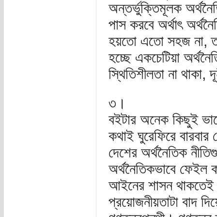
অন্তর্ভুক্তিমূলক অর্থন
পাস করবে অর্থাৎ অর্থ
হয়তো এতো সহজ না, তবে 
হচ্ছে একচেটিয়া অর্থন
স্থিতিশীলতা না থাকা, দ
৩।
বইটার অনেক কিছুই ভা
কথাই ঘুরেফিরে বারবা
দেশের অর্থনৈতিক নীতি
অর্থনৈতিকভাবে ফেইল ক
আইনের শাসন থাকতেই হ
প্রয়োজনীয়তাটা বাদ দি