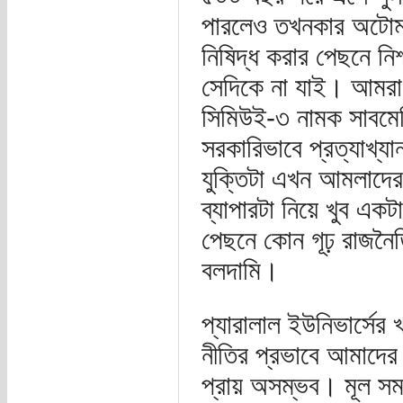
পারলেও তখনকার অটোমান স
নিষিদ্ধ করার পেছনে ন
সেদিকে না যাই। আমরা
সিমিউই-৩ নামক সাবমেরি
সরকারিভাবে প্রত্যাখ্য
যুক্তিটা এখন আমলাদের
ব্যাপারটা নিয়ে খুব এক
পেছনে কোন গূঢ় রাজনৈতি
বলদামি।
প্যারালাল ইউনিভার্সের
নীতির প্রভাবে আমাদের 
প্রায় অসম্ভব। মূল সম