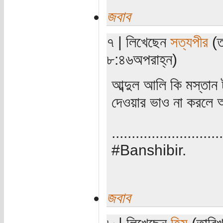
জবাব
৭ | লিখেছেন
সত্যপীর
(ত
৮:৪৬অপরাহ্ন)
আব্দুল আলি কি মস্তা
দেওয়ার ভাও না করলে আ
............................
#Banshibir.
জবাব
৮ | লিখেছেন
হিমু
(তারিখ