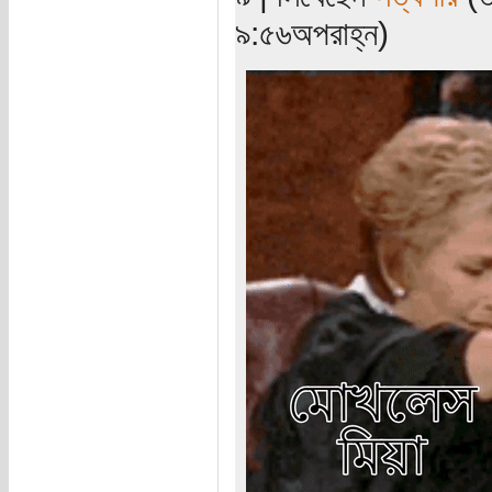
৯:৫৬অপরাহ্ন)