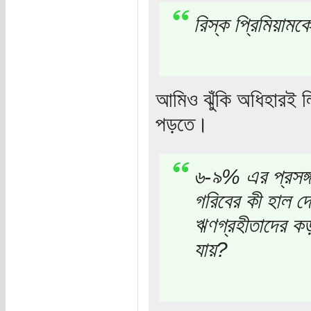
রিস্ক প্রিমিয়ামক
আমিও ঝুঁকি অধিহারই ল
পড়তে।
৬-৯% এর প্রসঙ্গ
গরিবের কী হাল দে
ঋণগ্রহীতাদের কড়া
যায়?