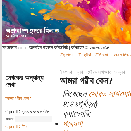
সচলায়তন.com | অনলাইন রাইটার্স কমিউনিটি | কপিরাইট © ২০০৬-২০১৫
নীড়পাতা
English
নীতিমালা
সচলে লিখত
নীড়পাতা
»
ব্লগ
»
সৌরভ সাখওয়াত এর ব্লগ
লেখকের অন্যান্য
আমরা গরীব কেন?
লেখা
লিখেছেন
সৌরভ সাখওয়া
আমরা গরীব কেন?
৪:৪৬পূর্বাহ্ন)
ক্যাটেগরি:
OpenID ব্যবহার করে লগইন
করুন:
গবেষণা
OpenID কি?