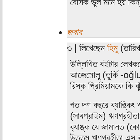
বেসিক ভুল মনে হয় কিন্
জবাব
৩ | লিখেছেন
হিমু
(তারিখ
উল্লিখিত বইটার লেখকদে
আজেমোলু (তুর্কি -oğl
রিস্ক প্রিমিয়ামকে কি 
গত দশ বছরে ব্যাঙ্কিং 
(সাবপ্রাইম) ঋণগ্রহীত
ব‍্যাঙ্ক যে জামানত (ক
উত্তম ঋণগ্রহীতা এস র