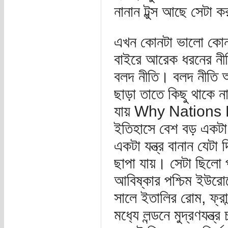
নানান টুল্স আছে সেটা 
এখন কোনটা ভালো কোনট
বাইরে আরেক ধরনের নীত
বলদ নীতি। বলদ নীতি অ
ছাড়া তাতে কিছু থাকে 
যায় Why Nations Fai
ইতিহাসে বেশ বড় একটা ব
একটা যন্ত্র বানান যেটা
ছাপা যায়। সেটা ছিলো প
আবিষ্কার পশ্চিম ইউর
সালে ইতালির রোম, ফ্রান
মধ‍্যে লন্ডনে মুদ্রণয