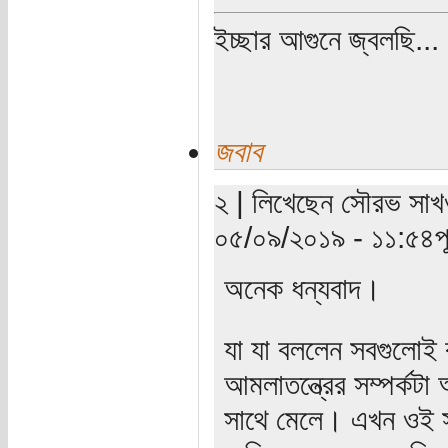
ইচ্ছার আগুনে জ্বলছি...
জবাব
২ | লিখেছেন সৌরভ সাখওয়
০৫/০৯/২০১৯ - ১১:৫৪পূর্
অনেক ধন্যবাদ।
যা যা বললেন সবগুলোই ক
আমলাতন্ত্রের সম্পর্ক
সাথে মেলে। এখন ওই স