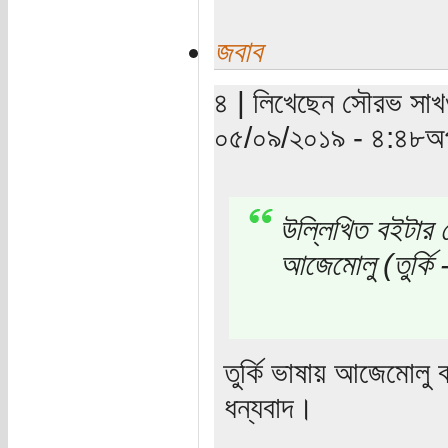
জবাব
৪ | লিখেছেন সৌরভ সাখওয়
০৫/০৯/২০১৯ - ৪:৪৮অপ
উল্লিখিত বইটার 
আজেমোলু (তুর্কি
তুর্কি ভাষায় আজেমোলু
ধন্যবাদ।