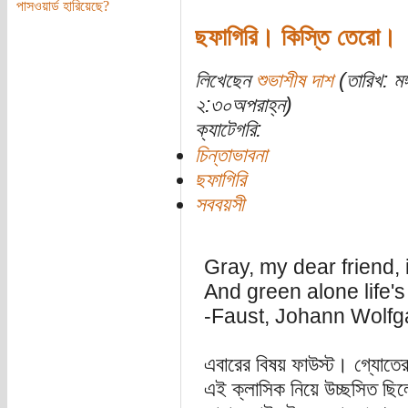
পাসওয়ার্ড হারিয়েছে?
ছফাগিরি। কিস্তি তেরো।
লিখেছেন
শুভাশীষ দাশ
(তারিখ: মঙ
২:৩০অপরাহ্ন)
ক্যাটেগরি:
চিন্তাভাবনা
ছফাগিরি
সববয়সী
Gray, my dear friend, 
And green alone life's
-Faust, Johann Wolf
এবারের বিষয় ফাউস্ট। গ্যোত
এই ক্লাসিক নিয়ে উচ্ছসিত ছিল