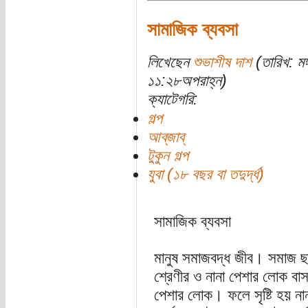
সামাজিক ব্যবসা
লিখেছেন
শুভাশীষ দাশ
(তারিখ: মঙ
১১:২৮অপরাহ্ন)
ক্যাটেগরি:
গল্প
আব্‌জাব্‌
টুকুন গল্প
যুবা (১৮ বছর বা তদুর্দ্ধ)
সামাজিক ব্যবসা
মানুষ সমাজবদ্ধ জীব। সমাজ ছা
শ্রেণীর ও নানা পেশার লোক ব
পেশার লোক। ফলে সৃষ্টি হয় নানা