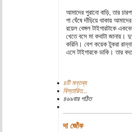
আমাদের পুরানো বাড়ি, তার চারপাশ
গা ঘেঁষে দাঁড়িয়ে থাকায় আমাদের
রয়েল বেঙ্গল টাইগারটাকে একব
খেতে বসে মা কথাটা জানায়। দুপু
করিনি। বেশ কয়েক টুকরা রান্না
এসে টাইগারকে ডাকি। তার বদল
৪টি মন্তব্য
বিস্তারিত...
৪৬৯বার পঠিত
দা জোঁক