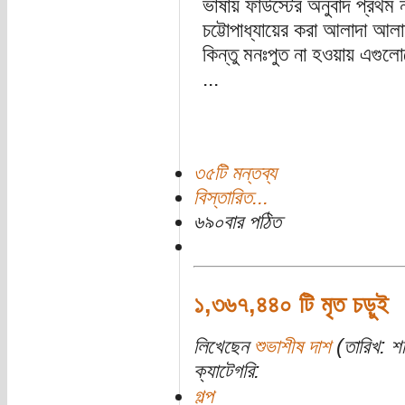
ভাষায় ফাউস্টের অনুবাদ প্রথম ন
চট্টোপাধ্যায়ের করা আলাদা আল
কিন্তু মনঃপুত না হওয়ায় এগুল
...
৩৫টি মন্তব্য
বিস্তারিত...
৬৯০বার পঠিত
১,৩৬৭,৪৪০ টি মৃত চড়ুই
লিখেছেন
শুভাশীষ দাশ
(তারিখ: শন
ক্যাটেগরি:
গল্প