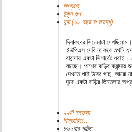
আব্‌জাব্‌
টুকুন গল্প
যুবা (১৮ বছর বা তদুর্দ্ধ)
দিবাকরের সিনেমাটা দেখছিলাম। 
ইউপিএস দেরি না করে তখনি শব্দ
বারান্দায় একটা সিগারেট ধরাই
যাচ্ছে। পাশের বাড়ির বারান্দা
দেখতে পাই টবের গাছ, আরো না
দূরে একটা বাড়ির তিনতলার অপ্
২২টি মন্তব্য
বিস্তারিত...
৮৯৯বার পঠিত