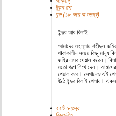
আব্‌জাব্‌
টুকুন গল্প
যুবা (১৮ বছর বা তদুর্দ্ধ)
ইন্দুর আর বিলাই
আমাদের মহল্লায় শহীদুল জহির 
থাকাকালীন সময়ে কিছু মানুষ বি
জহির এসব খেয়াল করেন। বিলাই আ
মতো গল্পে লিখে দেন। আমাদের ম
খেয়াল করে। সেখানেও এই খেল
উঠে ইন্দুর বিলাই খেলায়। একস
২২টি মন্তব্য
বিস্তারিত...