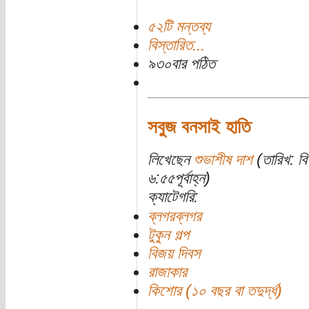
৫২টি মন্তব্য
বিস্তারিত...
৯৩০বার পঠিত
সবুজ বনসাই হাতি
লিখেছেন
শুভাশীষ দাশ
(তারিখ: বি
৬:৫৫পূর্বাহ্ন)
ক্যাটেগরি:
ব্লগরব্লগর
টুকুন গল্প
বিজয় দিবস
রাজাকার
কিশোর (১০ বছর বা তদুর্দ্ধ)