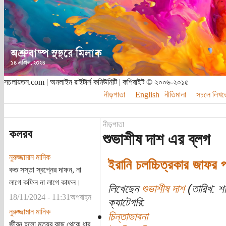
সচলায়তন.com | অনলাইন রাইটার্স কমিউনিটি | কপিরাইট © ২০০৬-২০১৫
নীড়পাতা
English
নীতিমালা
সচলে লিখত
নীড়পাতা
কলরব
শুভাশীষ দাশ এর ব্লগ
নুরুজ্জামান মানিক
ইরানি চলচ্চিত্রকার জাফর প
কত সস্তা স্বপ্নের দাফন, না
লাগে কফিন না লাগে কাফন।
লিখেছেন
শুভাশীষ দাশ
(তারিখ: শন
18/11/2024 - 11:31অপরাহ্ন
ক্যাটেগরি:
নুরুজ্জামান মানিক
চিন্তাভাবনা
জীবন হলো মৃত্যুর কাছ থেকে ধার