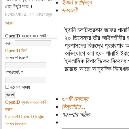
ইরানি চলচ্চিত্র
নেয়া কিছুটা সময় ।
সববয়সী
07/08/2024 - 11:53অপরাহ্ন
আরও
ইরানি চলচ্চিত্রকার জাফর পান
OpenID ব্যবহার করে লগইন
২০ ডিসেম্বর তাঁর আইনজীবীর 
করুন:
প্রশাসনের বিরুদ্ধে প্রচারণার
OpenID কি?
অভিযোগে বলা হয়- পানাহি ইরান
সদস্য পরিচয়:
*
ইসলামিক রিপাবলিকের বিরুদ্ধে 
রয়েছে আরো আনুষঙ্গিক নিষেধাজ
পাসওয়ার্ড:
*
ভুলোনা আমায়
৩৭টি মন্তব্য
OpenID ব্যবহার করে লগইন
বিস্তারিত...
করুন
৭৫৮বার পঠিত
Cancel OpenID login
সদস্য নিবন্ধন