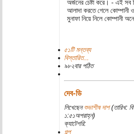
অর্জনের চেষ্টা করে। - এই সব 
আলাদা করতে গেলে কোম্পানী 
মুনাফা নিয়ে নিলে কোম্পানী অন
৫১টি মন্তব্য
বিস্তারিত...
৯৮২বার পঠিত
দেব-ডি
লিখেছেন
শুভাশীষ দাশ
(তারিখ: বি
১:৫১অপরাহ্ন)
ক্যাটেগরি:
গল্প