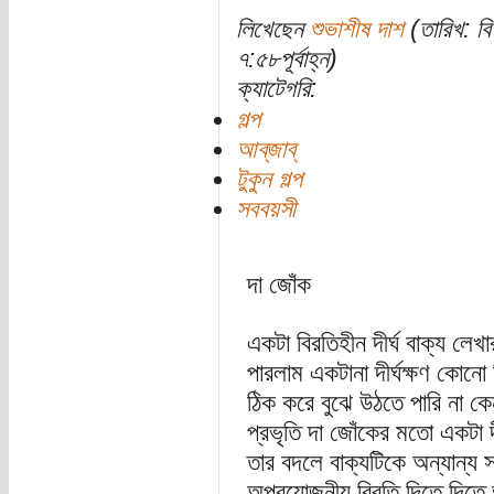
লিখেছেন
শুভাশীষ দাশ
(তারিখ: বি
৭:৫৮পূর্বাহ্ন)
ক্যাটেগরি:
গল্প
আব্‌জাব্‌
টুকুন গল্প
সববয়সী
দা জোঁক
একটা বিরতিহীন দীর্ঘ বাক্য লেখ
পারলাম একটানা দীর্ঘক্ষণ কোন
ঠিক করে বুঝে উঠতে পারি না ক
প্রভৃতি দা জোঁকের মতো একটা দী
তার বদলে বাক্যটিকে অন্যান
অপ্রয়োজনীয় বিরতি দিতে দিতে 