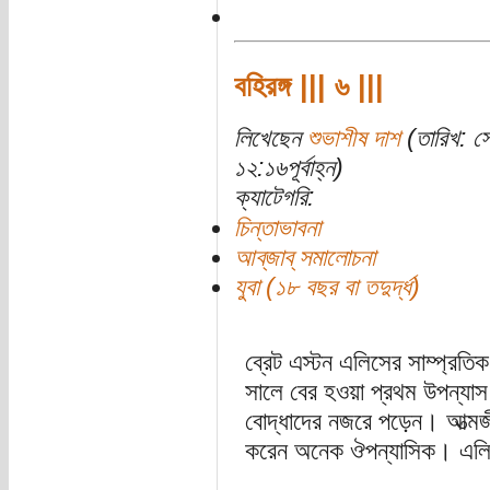
বহিরঙ্গ ||| ৬ |||
লিখেছেন
শুভাশীষ দাশ
(তারিখ: স
১২:১৬পূর্বাহ্ন)
ক্যাটেগরি:
চিন্তাভাবনা
আব্‌জাব্‌ সমালোচনা
যুবা (১৮ বছর বা তদুর্দ্ধ)
ব্রেট এস্টন এলিসের সাম্প্রতি
সালে বের হওয়া প্রথম উপন্যা
বোদ্ধাদের নজরে পড়েন। আত্মজী
করেন অনেক ঔপন্যাসিক। এ