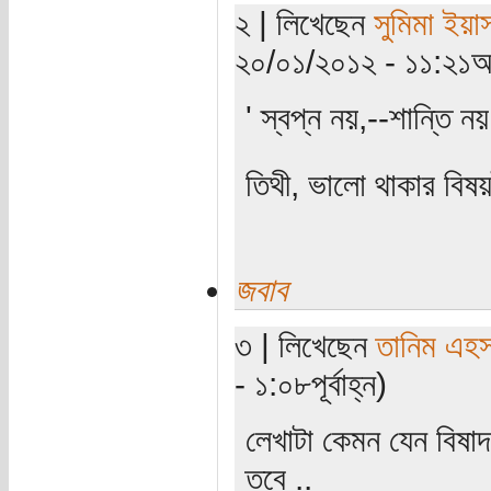
২ | লিখেছেন
সুমিমা ইয়া
২০/০১/২০১২ - ১১:২১অ
' স্বপ্ন নয়,--শান্তি 
তিথী, ভালো থাকার বিষ
জবাব
৩ | লিখেছেন
তানিম এহস
- ১:০৮পূর্বাহ্ন)
লেখাটা কেমন যেন বিষাদ
তবে ..