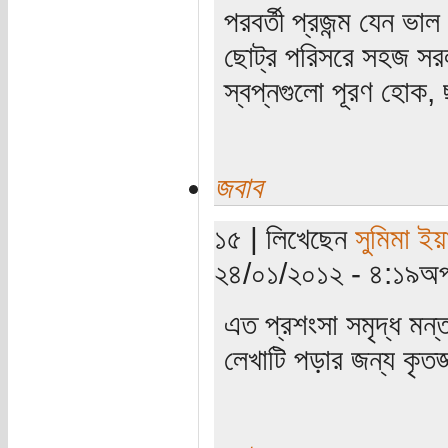
পরবর্তী প্রজন্ম যেন ভাল
ছোট্র পরিসরে সহজ সর
স্বপ্নগুলো পূরণ হোক,
জবাব
১৫ | লিখেছেন
সুমিমা ইয়
২৪/০১/২০১২ - ৪:১৯অপ
এত প্রশংসা সমৃদ্ধ মন্
লেখাটি পড়ার জন্য কৃতজ