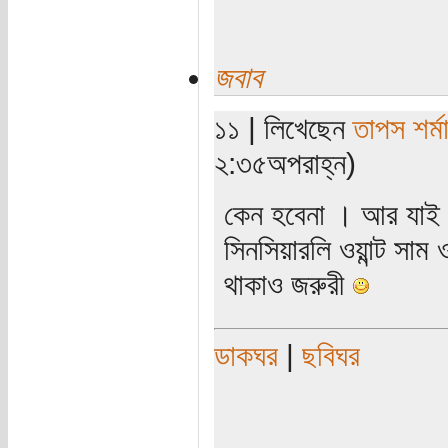
জবাব
১১ | লিখেছেন
তাপস শর্ম
২:৩৫অপরাহ্ন)
কেন হবেনা । আর যাই 
সিনসিয়ারলি ওয়ান্ট সাম
থাকাও জরুরী
ডাকঘর
|
ছবিঘর