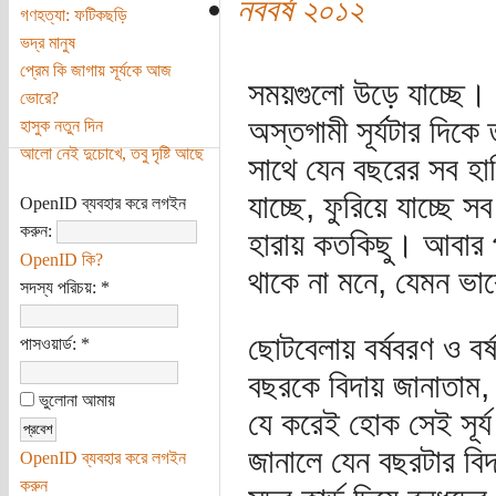
নববর্ষ ২০১২
গণহত্যা: ফটিকছড়ি
ভদ্র মানুষ
প্রেম কি জাগায় সূর্যকে আজ
সময়গুলো উড়ে যাচ্ছে। 
ভোরে?
অস্তগামী সূর্যটার দিক
হাসুক নতুন দিন
আলো নেই দুচোখে, তবু দৃষ্টি আছে
সাথে যেন বছরের সব হাস
যাচ্ছে, ফুরিয়ে যাচ্ছে
OpenID ব্যবহার করে লগইন
করুন:
হারায় কতকিছু। আবার প
OpenID কি?
থাকে না মনে, যেমন ভাব
সদস্য পরিচয়:
*
ছোটবেলায় বর্ষবরণ ও বর
পাসওয়ার্ড:
*
বছরকে বিদায় জানাতাম, 
ভুলোনা আমায়
যে করেই হোক সেই সূর্
জানালে যেন বছরটার বিদা
OpenID ব্যবহার করে লগইন
করুন