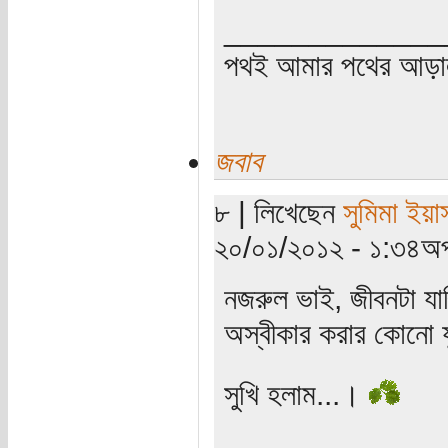
_____________
পথই আমার পথের আড়
জবাব
৮ | লিখেছেন
সুমিমা ইয়া
২০/০১/২০১২ - ১:৩৪অপ
নজরুল ভাই, জীবনটা যান্ত্
অস্বীকার করার কোনো য
সুখি হলাম...।