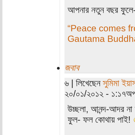
আপনার নতুন বছর ফুলে
“Peace comes fro
Gautama Buddh
জবাব
৬ | লিখেছেন
সুমিমা ইয়া
২০/০১/২০১২ - ১:১৭অপর
উচ্ছলা, আনন্দ-আদর না 
ফুল- ফল কোথায় পাই!