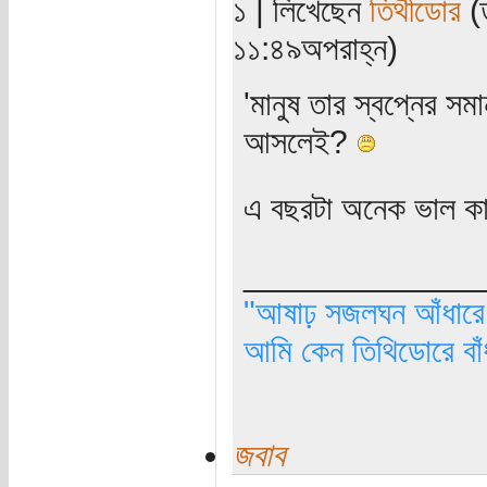
১ | লিখেছেন
তিথীডোর
(ত
১১:৪৯অপরাহ্ন)
'মানুষ তার স্বপ্নের স
আসলেই?
এ বছরটা অনেক ভাল কা
_____________
"আষাঢ় সজলঘন আঁধারে, 
আমি কেন তিথিডোরে বাঁ
জবাব