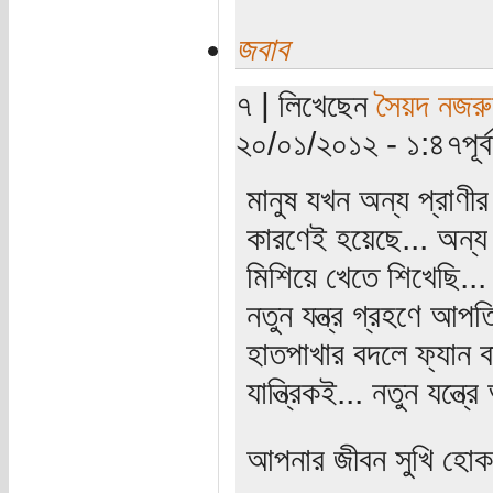
জবাব
৭ | লিখেছেন
সৈয়দ নজরু
২০/০১/২০১২ - ১:৪৭পূর্বা
মানুষ যখন অন্য প্রাণী
কারণেই হয়েছে... অন্য 
মিশিয়ে খেতে শিখেছি...
নতুন যন্ত্র গ্রহণে আপত্
হাতপাখার বদলে ফ্যান ব
যান্ত্রিকই... নতুন যন্ত্
আপনার জীবন সুখি হোক