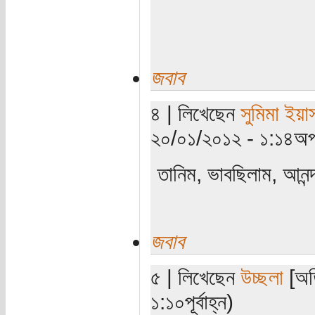
জবাব
৪ | লিখেছেন
সুমিমা ইয়া
২০/০১/২০১২ - ১:১৪অপর
তানিম, ভাবছিলাম, আনন
জবাব
৫ | লিখেছেন
উচ্ছলা
[অতি
১:১০পূর্বাহ্ন)