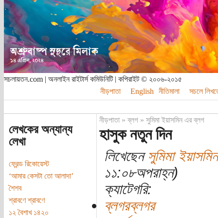
সচলায়তন.com | অনলাইন রাইটার্স কমিউনিটি | কপিরাইট © ২০০৬-২০১৫
নীড়পাতা
English
নীতিমালা
সচলে লিখত
নীড়পাতা
»
ব্লগ
»
সুমিমা ইয়াসমিন এর ব্লগ
লেখকের অন্যান্য
হাসুক নতুন দিন
লেখা
লিখেছেন
সুমিমা ইয়াসমিন
ফ্রেন্ড রিকোয়েস্ট
১১:০৮অপরাহ্ন)
‘আমার কেসটা তো আলাদা’
ক্যাটেগরি:
শৈশব
শ্রাবণে শ্রাবণে
ব্লগরব্লগর
১২ বৈশাখ ১৪২০