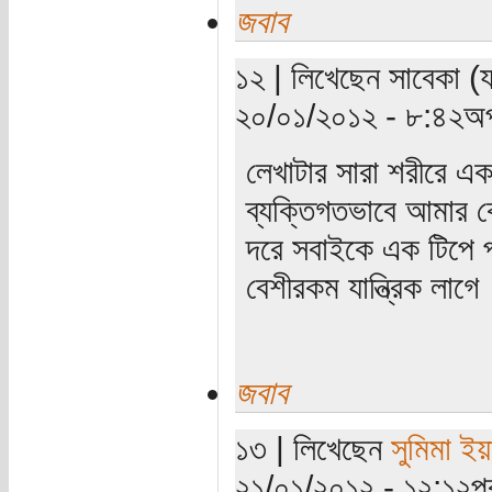
জবাব
১২ | লিখেছেন সাবেকা (য
২০/০১/২০১২ - ৮:৪২অপ
লেখাটার সারা শরীরে এক
ব্যক্তিগতভাবে আমার 
দরে সবাইকে এক টিপে প
বেশীরকম যান্ত্রিক লাগে
জবাব
১৩ | লিখেছেন
সুমিমা ই
২১/০১/২০১২ - ১২:১২পূর্ব