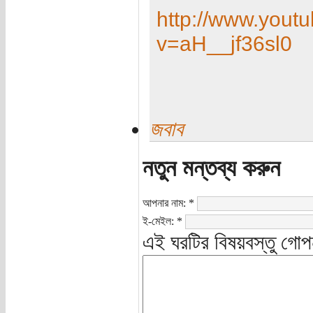
http://www.yout
v=aH__jf36sl0
জবাব
নতুন মন্তব্য করুন
আপনার নাম:
*
ই-মেইল:
*
এই ঘরটির বিষয়বস্তু গোপ