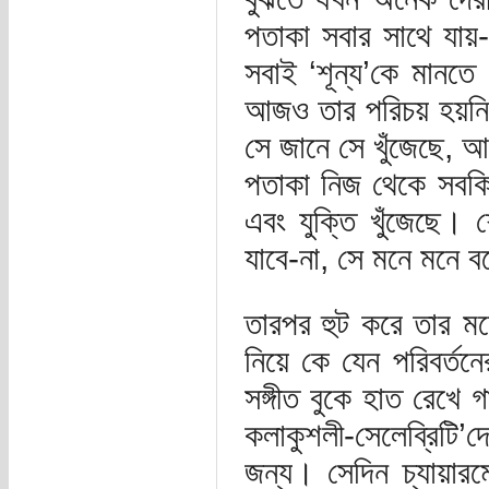
পতাকা সবার সাথে যায়-
সবাই ‘শূন্য’কে মানতে 
আজও তার পরিচয় হয়নি,
সে জানে সে খুঁজেছে, 
পতাকা নিজ থেকে সবকি
এবং যুক্তি খুঁজেছে
যাবে-না, সে মনে মনে 
তারপর হুট করে তার ম
নিয়ে কে যেন পরিবর্ত
সঙ্গীত বুকে হাত রেখে 
কলাকুশলী-সেলেব্রিটি
জন্য। সেদিন চ্যায়ার