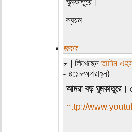
ঘুমকাতুরে।
স্বয়ম
জবাব
৮ | লিখেছেন
তানিম এহস
- ৪:১৮অপরাহ্ন)
আমরা বড় ঘুমকাতুরে।
স
http://www.you