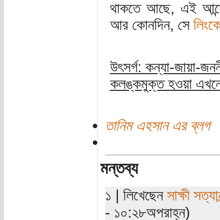
থাকতে আছে, এই আন্দো
আর কোনদিন, সে
লিংক
উৎসর্গ: কন্যা-জায়া-জনন
কলঙ্কমুক্ত হওয়া এখ
তানিম এহসান এর ব্লগ
মন্তব্য
১ | লিখেছেন
সাক্ষী সত্যান
- ১০:২৮অপরাহ্ন)