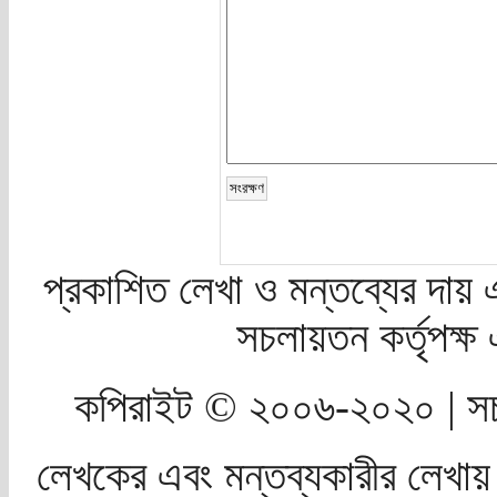
প্রকাশিত লেখা ও মন্তব্যের দায় 
সচলায়তন কর্তৃপক্
কপিরাইট © ২০০৬-২০২০ | সচ
লেখকের এবং মন্তব্যকারীর লেখায়