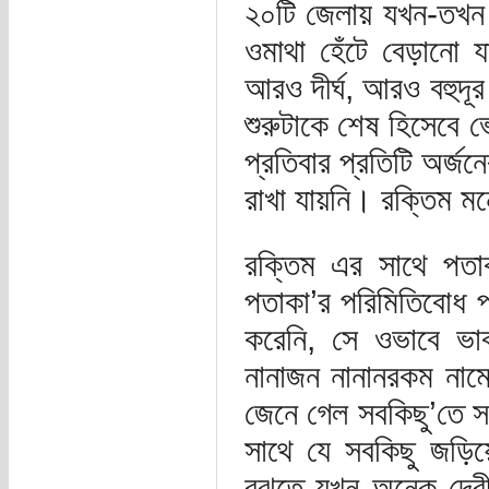
২০টি জেলায় যখন-তখন 
ওমাথা হেঁটে বেড়ানো 
আরও দীর্ঘ, আরও বহুদূর
শুরুটাকে শেষ হিসেবে ভ
প্রতিবার প্রতিটি অর্জ
রাখা যায়নি। রক্তিম ম
রক্তিম এর সাথে পতা
পতাকা’র পরিমিতিবোধ প
করেনি, সে ওভাবে ভা
নানাজন নানানরকম নাম
জেনে গেল সবকিছু’তে 
সাথে যে সবকিছু জড়ি
বুঝতে যখন অনেক দেরী