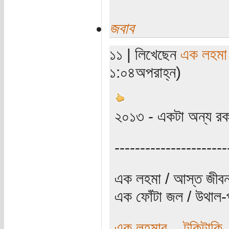
জবাব
১১ | লিখেছেন
এক লহমা
১:০৪অপরাহ্ন)
২০১৩ - একটা অন্য র
----------------------
এক লহমা / আস্ত জীবন
এক ফোঁটা জল / উথাল-প
এক লহমার... টুকিটাকি