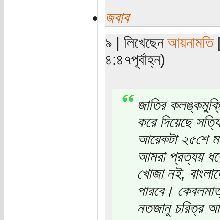
জবাব
৯ | লিখেছেন
আয়নামতি
[
৪:৪৭পূর্বাহ্ন)
জাতির কলঙ্কমুক্
করে দিয়েছে সত্য
আরেকটা ২৫শে মার
আমরা প্রত্যয় ধ
খোজা নই, বাংলা
পারবে। কেবলমাত্র
নতজানু চরিত্র আ