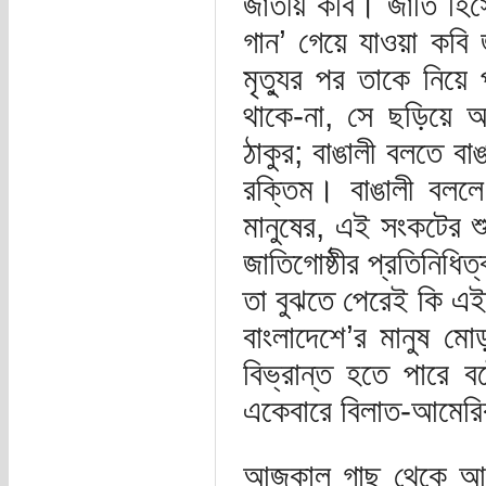
জাতীয় কবি। জাতি হিসে
গান’ গেয়ে যাওয়া কবি 
মৃত্যুর পর তাকে নিয়ে 
থাকে-না, সে ছড়িয়ে আছে
ঠাকুর; বাঙালী বলতে ব
রক্তিম। বাঙালী বললে 
মানুষের, এই সংকটের শ
জাতিগোষ্ঠীর প্রতিনিধি
তা বুঝতে পেরেই কি এই
বাংলাদেশে’র মানুষ মো
বিভ্রান্ত হতে পারে ব
একেবারে বিলাত-আমেরি
আজকাল গাছ থেকে আম ম