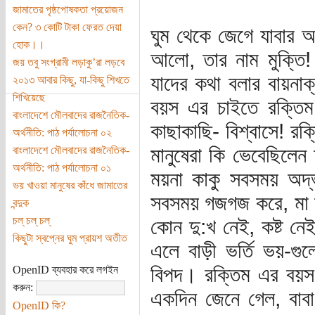
জামাতের পৃষ্ঠপোষকতা প্রয়োজন
কেন? ৩ কোটি টাকা ফেরত দেয়া
ঘুম থেকে জেগে যাবার
হোক।।
আলো, তার নাম মুক্তি!
জয় তবু সংগ্রামী লড়াকু’রা লড়বে
যাদের কথা বলার বায়নাক
২০১৩ আবার কিছু, যা-কিছু শিখতে
শিখিয়েছে
বয়স এর চাইতে রক্তিম
বাংলাদেশে মৌলবাদের রাজনৈতিক-
কাছাকাছি- বিশ্বাসে! রক
অর্থনীতি: পাঠ পর্যালোচনা ০২
মানুষেরা কি ভেবেছিলেন
বাংলাদেশে মৌলবাদের রাজনৈতিক-
অর্থনীতি: পাঠ পর্যালোচনা ০১
ময়না কাকু সবসময় অদ্
ভয় খাওয়া মানুষের কাঁধে জামাতের
সবসময় গজগজ করে, মা ত
বন্দুক
চল্ চল্ চল্
কোন দু:খ নেই, কষ্ট নে
কিছুটা স্বপ্নের ঘুম প্রায়শ অতীত
এলে বাড়ী ভর্তি ভয়-গু
বিপদ। রক্তিম এর বয়স
OpenID ব্যবহার করে লগইন
করুন:
একদিন জেনে গেল, বাবা
OpenID কি?