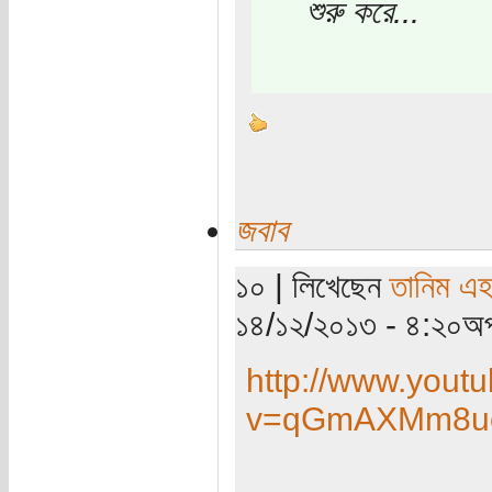
শুরু করে...
জবাব
১০ | লিখেছেন
তানিম এহ
১৪/১২/২০১৩ - ৪:২০অপ
http://www.yout
v=qGmAXMm8u