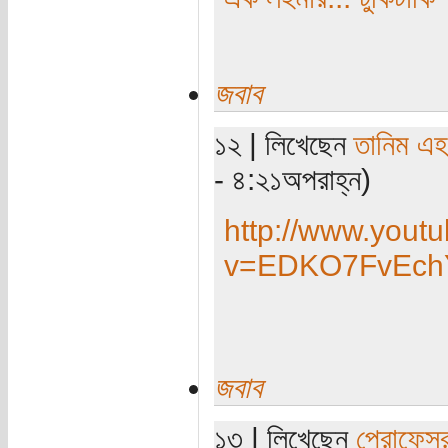
জবাব
১২ | লিখেছেন
তানিম এহ
- ৪:২১অপরাহ্ন)
http://www.yout
v=EDKO7FvEch
জবাব
১৩ | লিখেছেন
প্রোফেস