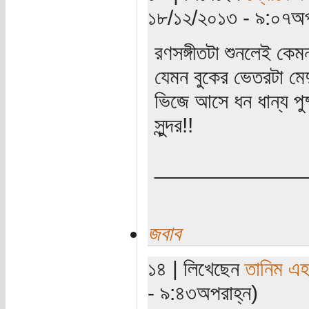
১৮/১২/২০১৩ - ৯:০৭অপ
রণসঙ্গীতটা শুনলেই কে
যেমন বুকের ভেতরটা ম
ভিজে আসে ধন ধান্য পু
সুন্দর!!
_____________
জবাব
১৪ | লিখেছেন
তানিম এহ
- ৯:৪৩অপরাহ্ন)