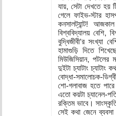
যায়, সেটা দেখতে হয় 
গেলে ফাইভ-স্টার হা
কনসালট্যান্ট! আজকা
বিশ্ববিদ্যালয় বেশি, ব
বুদ্ধিজীবী’র সংখ্যা 
হামাগুড়ি দিতে শিখে
মিউজিসিয়ান, পটলের মত
দুইটা চ্যাটাং চ্যাটাং
বোদ্ধা-সমালোচক-ডিগ্
শো-গলাবাজ হতে পারে ল
এতো কয়টা চ্যানেল-পত্
রক্তিম ভাবে। সাংস্কৃ
সেই কথা জেনে ব্যবসা 