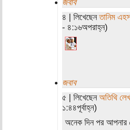
জবাব
৪ | লিখেছেন
তানিম এহস
- ৪:১৬অপরাহ্ন)
জবাব
৫ | লিখেছেন
অতিথি লে
১:৪৪পূর্বাহ্ন)
অনেক দিন পর আপনার লে