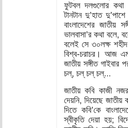
ফুটবল দলগুলোর কথা 
টানটান দু’হাত দু’পাশ
বাংলাদেশের জাতীয় সঙ্
ভালবাসা’র কথা বলে, ব
বলেই সে ৩০লক্ষ শহীদ এ
বিশ্ব-চরাচর। আজ এম
জাতীয় সঙ্গীত গাইবার প
চল্, চল্ চল্ চল্...
জাতীয় কবি কাজী নজরুল
দেয়নি, দিয়েছে জাতীয় 
দিতে কবি’কে বাংলাদ
স্বীকৃতি দেয়া হয়; ব