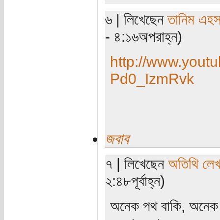
৬ | লিখেছেন
তানিম এহস
- ৪:১৬অপরাহ্ন)
http://www.yout
Pd0_IzmRvk
জবাব
৭ | লিখেছেন
অতিথি লে
২:৪৮পূর্বাহ্ন)
অনেক পথ বাকি, অনেক।