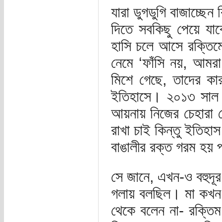
যারা ডুগডুগি বাজাচ্ছে
দিতে সবকিছু পেয়ে যাব
হাসি চলে আসে রক্তিমে
নেমে ‘ফাঁসি নয়, আমর
মিশে গেছে, তাদের কা
ইতিহাসে। ২০১৩ সাল 
আয়নায় নিজের চেহারা দে
রাখা চাই কিন্তু ইতিহা
বাঙালীর রক্ত গরম হয় 
সে জানে, এখন-ও বহুদূ
গলায় বলছিল। মা কখন 
থেকে বলেন না- রক্তি