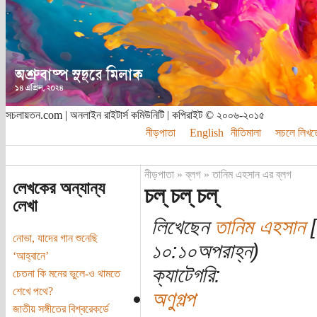
সচলায়তন.com | অনলাইন রাইটার্স কমিউনিটি | কপিরাইট © ২০০৬-২০১৫
নীড়পাতা
English
নীতিমালা
সচলে লিখত
নীড়পাতা
»
ব্লগ
»
তানিম এহসান এর ব্লগ
লেখকের অন্যান্য
চল্ চল্ চল্
লেখা
লিখেছেন
তানিম এহসান
[
নোভা, যাদের গান শুনেছি
১০:১০অপরাহ্ন)
‘আহ্বানে’
ক্যাটেগরি:
চেতনা কি মনের ভুলে-ও থামতে
শেখে পথে?
অণুগল্প
জাতীয় সঙ্গীতের বিশ্বরেকর্ডে