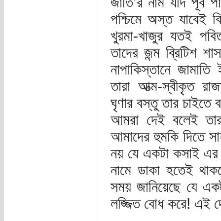
জাতি’র নাম যদি পূর্ব প
পশ্চিমে অস্ত যাবেই 
খুরমা-খাজুর যতই পবি
তাদের জন্ম ব্রিটিশ শ
নাপাকিস্তানে জামাতি 
তারা আত্ম-স্বীকৃত 
ঘৃণার বস্তু তার চাইতে
আমরা দেই বলেই তারা
আমাদের হুমকি দিতে 
নয় যে একটা কসাই এর ফ
নামে ডাকা হতেই থাকবে
সময় জানিয়েছে যে একট
লজ্জিত বোধ করে! এই দ