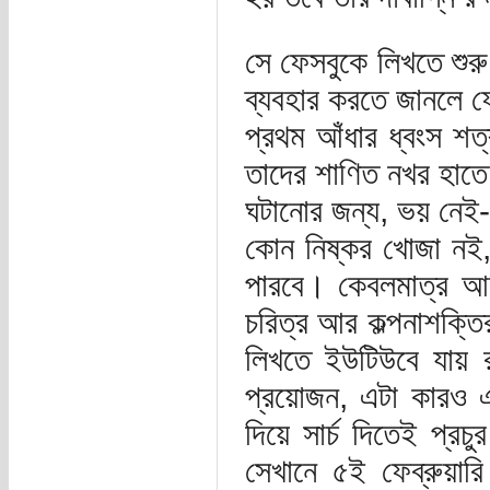
সে ফেসবুকে লিখতে শুরু
ব্যবহার করতে জানলে ফ
প্রথম আঁধার ধ্বংস শত
তাদের শাণিত নখর হাতে
ঘটানোর জন্য, ভয় নেই
কোন নিষ্কর খোজা নই
পারবে। কেবলমাত্র আমা
চরিত্র আর কল্পনাশক্তি
লিখতে ইউটিউবে যায় রক
প্রয়োজন, এটা কারও এ
দিয়ে সার্চ দিতেই প্
সেখানে ৫ই ফেব্রুয়ার