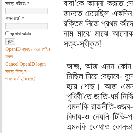
বাবা’কে কান্না করতে দ
সদস্য পরিচয়:
*
জানতে চেয়েছিল একদিন
পাসওয়ার্ড:
*
রক্তিম নিজে প্রথম কাঁদ
নাম মাঝে মাঝে আলোকব
ভুলোনা আমায়
সত্য-স্বীকৃত!
OpenID ব্যবহার করে লগইন
করুন
আজ, আজ এমন কোন দিন
Cancel OpenID login
সদস্য নিবন্ধন
মিছিল নিয়ে বেড়াবে- বু
পাসওয়ার্ড হারিয়েছে?
হয়ে গেছে। আজ এমন 
পৃথিবী’তে জাতি-ধর্ম নি
এমন’কি রাজনীতি-গুজব-
বিদায়-ও নেয়নি টিভি-
এমনকি কোথাও কোনভাবে