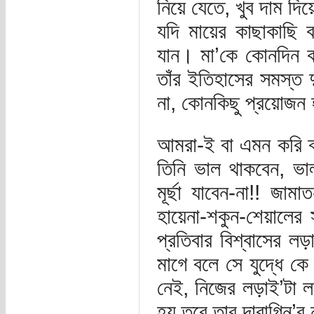
নিয়ে যেতে, খুব দাম দ
যদি মায়ের কাছাকাছি 
যান। মা’কে কোনদিন ক
তাঁর ইতিহাসের সমস্ত দ
না, কোনকিছু প্রয়োজন হ
আমরা-ই বা এমন করি ক্
তিনি ভাল থাকবেন, ভাল
মূর্ছা যাবেন-না!! জাম
হায়েনা-শকুন-শেয়ালের 
প্রতিবার বিশ্বাসের ল
মাগে বলে সে যুদ্ধে ক
নেই, নিজের লড়াই’টা ল
হয় তবে তার দাবাগ্নি’র