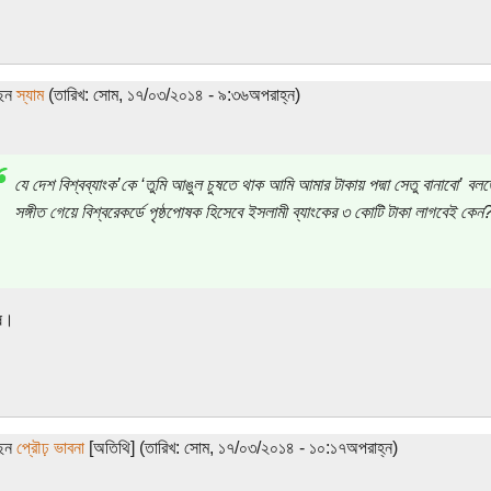
ছেন
স্যাম
(তারিখ: সোম, ১৭/০৩/২০১৪ - ৯:৩৬অপরাহ্ন)
যে দেশ বিশ্বব্যাংক’কে ‘তুমি আঙুল চুষতে থাক আমি আমার টাকায় পদ্মা সেতু বানাবো’ ব
সঙ্গীত গেয়ে বিশ্বরেকর্ডে পৃষ্ঠপোষক হিসেবে ইসলামী ব্যাংকের ৩ কোটি টাকা লাগবেই কেন
ষ।
ছেন
প্রৌঢ় ভাবনা
[অতিথি] (তারিখ: সোম, ১৭/০৩/২০১৪ - ১০:১৭অপরাহ্ন)