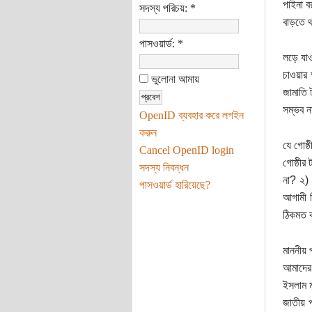
পাইনা ব
সদস্য পরিচয়:
*
বাড়তে থ
পাসওয়ার্ড:
*
লড়ে যাও
চাওয়ার 
ভুলোনা আমায়
জামাতি 
সম্ভব না
OpenID ব্যবহার করে লগইন
করুন
যে গোষ্
Cancel OpenID login
গোষ্ঠীর
সদস্য নিবন্ধন
না? ২) 
পাসওয়ার্ড হারিয়েছে?
আগামী ত
ঠিকমত ক
মাননীয় 
আমাদের 
ইসলাম ম
জাতীয় প