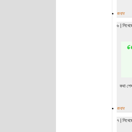
জবাব
৬ | লিখে
কথা শে
জবাব
৭ | লিখে