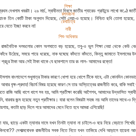
শিক্ষা
্রথম দেখলাম খবরটা। ২৬ মার্চ, স্বাধীনতা দিবসে জাতীয় প্যারেড গ্রাউন্ডে লাখো কণ্ঠে জাত
রম্যরচনা
্যাংক তিন কোটি টাকা অনুদান দিয়েছে, সেটা নেয়া-ও হয়েছে। নিশ্চিত ছবি তোলা হয়েছ
রেখাচিত্র
ে যেতে ইচ্ছা করবে না!
নারী
শিশু অধিকার
 রাজনৈতিক দলগুলোর কোল অপঘাতে বড় হয়েছে, তবু-ও ভুল শিক্ষা নেয়া থেকে কেউ ব
কাঁধে উঠেছে, সময়ে পায়ে ধরেছে, নাক ঘষেছে কাঁদতে কাঁদতে, কিন্তু জামাতে ইসলামের উ
 প্রচুর টাকা আর সেই টাকা থাকে যে ছাকশালে তার রং লাল- আমাদের রক্তে!
ইসলাম বাংলাদেশে শুধুমাত্র টাকার কারণে ধোপা হয়ে ধোপে টিকে যাবে, এটা কোনদিন কোনভাবে
 আবার বৃক্ষ-প্রদাহ! বিচার্য বিষয় হয়েছে কারণ সে তার অস্তিত্বের রাজনীতি করে, বাকি সবাই 
তে রাজি আছি ধাপে ধাপে সব হয়, আমি প্রতীক্ষা করেছি আশৈশব, আমাদের উদ্ভাসিত স্বাধীনত
য়নি, বারবার জন্ম হয়েছে নতুন প্রতীক্ষার। যারা বলেন বিষয়টা সহজ নয় আমি তাদের সাথে-ও
য়গায়, কতটা ছাড় দিলে পরে আমাদের মেনে নিতে হবে আমরা এগিয়েছি!
া যায়, ছাড়ে একটা ত্যানার দামে যখন তিনটা ত্যানা না চাইলে-ও বয়ে নিয়ে বেড়াতে শিখেছি
িনবো?? দেশাত্মবোধক রাজনীতির সবক নিতে নিতে যখন তাকিয়ে দেখি আড়ালে হায়েনা আর 