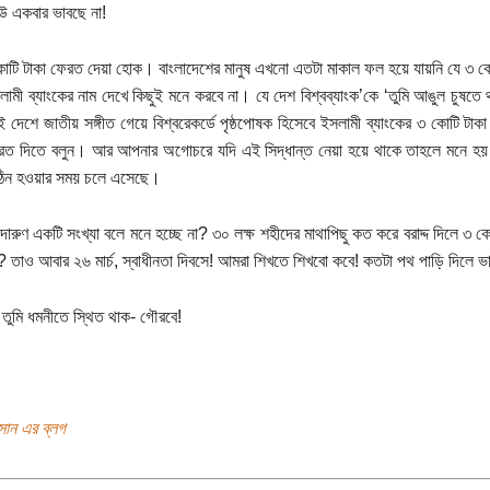
উ একবার ভাবছে না!
াটি টাকা ফেরত দেয়া হোক। বাংলাদেশের মানুষ এখনো এতটা মাকাল ফল হয়ে যায়নি যে ৩ কোটি 
লামী ব্যাংকের নাম দেখে কিছুই মনে করবে না। যে দেশ বিশ্বব্যাংক’কে ‘তুমি আঙুল চুষতে
ই দেশে জাতীয় সঙ্গীত গেয়ে বিশ্বরেকর্ডে পৃষ্ঠপোষক হিসেবে ইসলামী ব্যাংকের ৩ কোটি টাক
েরত দিতে বলুন। আর আপনার অগোচরে যদি এই সিদ্ধান্ত নেয়া হয়ে থাকে তাহলে মনে হয়
ঠিন হওয়ার সময় চলে এসেছে।
ারুণ একটি সংখ্যা বলে মনে হচ্ছে না? ৩০ লক্ষ শহীদের মাথাপিছু কত করে বরাদ্দ দিলে ৩ কোটি
া? তাও আবার ২৬ মার্চ, স্বাধীনতা দিবসে! আমরা শিখতে শিখবো কবে! কতটা পথ পাড়ি দিলে ভা
 তুমি ধমনীতে স্থিত থাক- গৌরবে!
সান এর ব্লগ