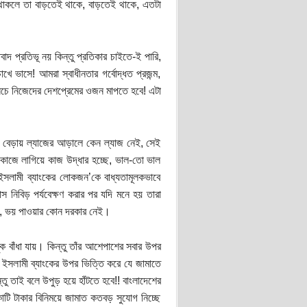
ে থাকলে তা বাড়তেই থাকে, বাড়তেই থাকে, এতটা
বাদ প্রতিভূ নয় কিন্তু প্রতিকার চাইতে-ই পারি,
ে ভাসে! আমরা স্বাধীনতার গর্বোদ্ধত প্রজন্ম,
র নিচে নিজেদের দেশপ্রেমের ওজন মাপতে হবে! এটা
ুঁজে বেড়ায় ল্যাজের আড়ালে কেন ল্যাজ নেই, সেই
া কাজে লাগিয়ে কাজ উদ্ধার হচ্ছে, ভাল-তো ভাল
 ইসলামী ব্যাংকের লোকজন’কে বাধ্যতামূলকভাবে
 নিবিড় পর্যবেক্ষণ করার পর যদি মনে হয় তারা
ছি, ভয় পাওয়ার কোন দরকার নেই।
ক বাঁধা যায়। কিন্তু তাঁর আশেপাশের সবার উপর
! ইসলামী ব্যাংকের উপর ভিত্তি করে যে জামাতে
্তু তাই বলে উপুড় হয়ে হাঁটতে হবে!! বাংলাদেশের
োটি টাকার বিনিময়ে জামাত কতবড় সুযোগ নিচ্ছে