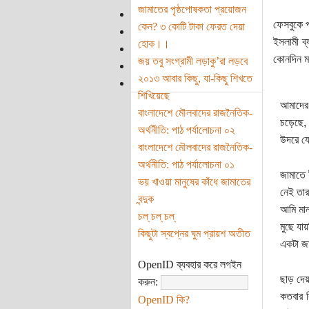
জামাতের পৃষ্ঠপোষকতা প্রয়োজন
ফেসবুকে প
কেন? ৩ কোটি টাকা ফেরত দেয়া
ইসলামী ব
হোক।।
কোনদিন মর
জয় তবু সংগ্রামী লড়াকু’রা লড়বে
২০১৩ আবার কিছু, যা-কিছু শিখতে
শিখিয়েছে
আমাদের
বাংলাদেশে মৌলবাদের রাজনৈতিক-
চড়েছে, 
অর্থনীতি: পাঠ পর্যালোচনা ০২
উদরে যে
বাংলাদেশে মৌলবাদের রাজনৈতিক-
অর্থনীতি: পাঠ পর্যালোচনা ০১
জামাতে 
ভয় খাওয়া মানুষের কাঁধে জামাতের
নেই তার
বন্দুক
আমি মান
চল্ চল্ চল্
মুছে যা
কিছুটা স্বপ্নের ঘুম প্রায়শ অতীত
একটা জা
OpenID ব্যবহার করে লগইন
ছাড় দেয়
করুন:
কতবার ক
OpenID কি?