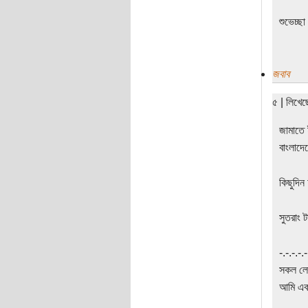
শুভেচ্ছা
জবাব
৫ | লিখে
জামাতে 
বাংলাদে
কিছুদিন
সুতরাং 
‍‌-.-.-.-
সকল লোক
আমি একা