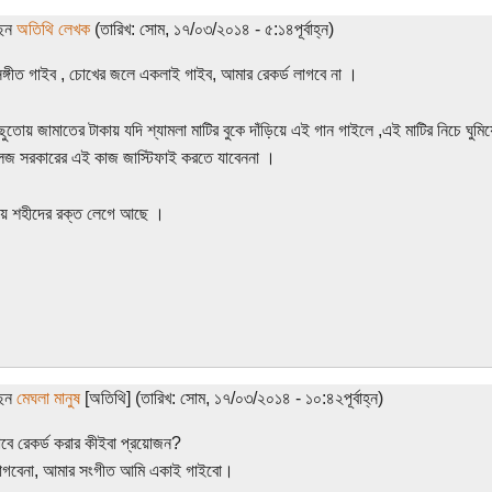
ছেন
অতিথি লেখক
(তারিখ: সোম, ১৭/০৩/২০১৪ - ৫:১৪পূর্বাহ্ন)
ঙ্গীত গাইব , চোখের জলে একলাই গাইব, আমার রেকর্ড লাগবে না ।
ুতোয় জামাতের টাকায় যদি শ্যামলা মাটির বুকে দাঁড়িয়ে এই গান গাইলে ,এই মাটির নিচে ঘুমিয়ে
িজ সরকারের এই কাজ জাস্টিফাই করতে যাবেননা ।
ায় শহীদের রক্ত লেগে আছে ।
ছেন
মেঘলা মানুষ
[অতিথি] (তারিখ: সোম, ১৭/০৩/২০১৪ - ১০:৪২পূর্বাহ্ন)
ে রেকর্ড করার কীইবা প্রয়োজন?
লাগবেনা, আমার সংগীত আমি একাই গাইবো।