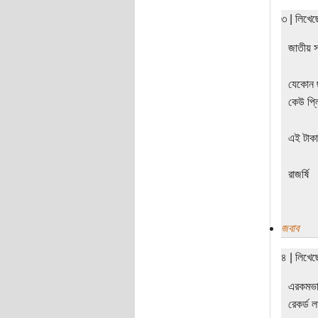
৩ | লিখে
জাতীয় স
যেকোন ছ
কেউ প্ল
এই টাক
রাজর্ষি
জবাব
৪ | লিখে
এরকমভাব
রেকর্ড 