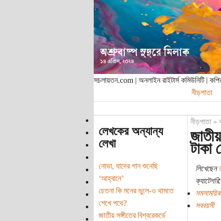
সচলায়তন.com | অনলাইন রাইটার্স কমিউনিটি | ক
নীড়পাতা
নীড়পাতা
»
লেখকের অন্যান্য
জাতীয়
লেখা
টাকা
নোভা, যাদের গান শুনেছি
লিখেছেন
‘আহ্বানে’
ক্যাটেগরি:
চেতনা কি মনের ভুলে-ও থামতে
সমসাময়িক
শেখে পথে?
সববয়সী
জাতীয় সঙ্গীতের বিশ্বরেকর্ডে