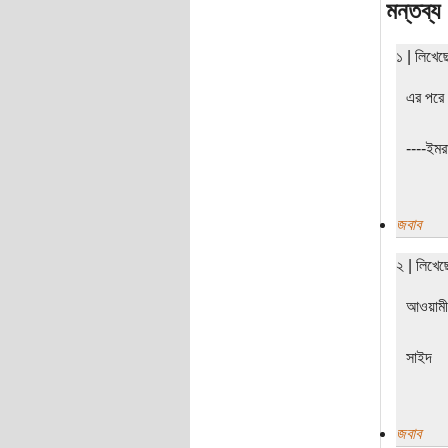
মন্তব্য
১ | লিখে
এর পরে 
----ইমর
জবাব
২ | লিখে
আওয়ামী
সাইদ
জবাব