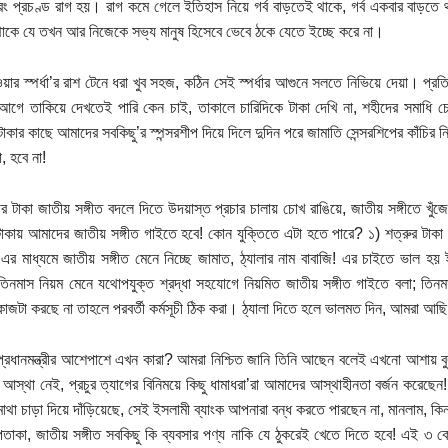
রং প্রচণ্ড রাগ হয়। রাগ কমে গেলে ইতিহাস নিয়ে গর্ব বাড়তেই থাকে, গর্ব একবার বাড়ত
াকে যে তখন আর নিজেকে সভ্য মানুষ হিসেবে ভেবে ঠকে যেতে ইচ্ছে করে না।
য়ার স্পর্ধা’র রাশ টেনে ধরা খুব সহজ, কঠিন সেই স্পর্ধার আগুনে সলতে নিভিয়ে দেয়া। প্রতি
আগে তাকিয়ে দেখতেই পারি কেন চাই, তাকালে চারিদিকে টাকা দেখি না, শহীদের সমাধি চোখ
টাকার কাছে আমাদের সবকিছু’র স্পন্সরশীপ দিয়ে দিলে দুদিন পরে জামাতি সেন্সরশিপের কাঁচি
, হবে না!
ঠীর টাকা জাতীয় সঙ্গীত বদলে দিতে উদয়াস্ত প্রচার চালায় চোখ রাঙিয়ে, জাতীয় সঙ্গীতে খ
 টাকায় আমাদের জাতীয় সঙ্গীত গাইতে হবে! কোন যুক্তিতে এটা হতে পারে? ১) শত্রুর টাক
এর মাধ্যমে জাতীয় সঙ্গীত মেনে নিচ্ছে জামাত, ঠ্যালার নাম বাবাজি! এর চাইতে ভাল হয়
িনমাস নিয়ম মেনে যথোপযুক্ত শ্রদ্ধা সহযোগে নিয়মিত জাতীয় সঙ্গীত গাইতে বলা; তিনমাস
াজটা করছে না তাহলে পরবর্তী কর্মসূচী ঠিক করা। ঠ্যালা দিতে হলে ভালমত দিন, আমরা আ
প্রধানমন্ত্রীর আশেপাশে এখন কারা? আমরা নিশ্চিত জানি তিনি আছেন বলেই এখনো আশায় বু
আস্থা নেই, প্রচুর ত্যাগের বিনিময়ে কিছু ধামাধরা’রা আমাদের আস্থাহীনতা বর্জন করেছেন
াথা চাড়া দিয়ে দাঁড়িয়েছে, সেই ইসলামী ব্যাংক আপনারা বন্ধ করতে পারছেন না, মানলাম, কিন
তাকা, জাতীয় সঙ্গীত সবকিছু কি ব্যবসার পণ্য নাকি যে ঠুকরেই খেতে দিতে হবে! এই ৩ ক