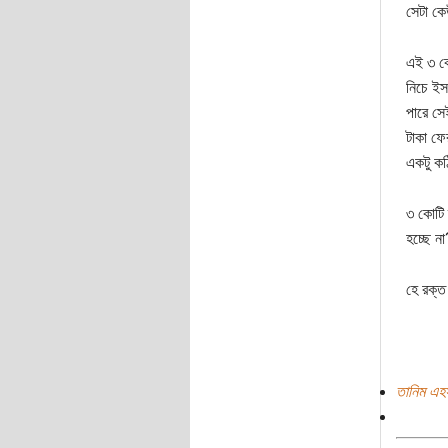
সেটা কে
এই ৩ কে
নিচে ইস
পারে সে
টাকা ফ
একটু ক
৩ কোটি দ
হচ্ছে ন
হে রক্ত
তানিম এহ