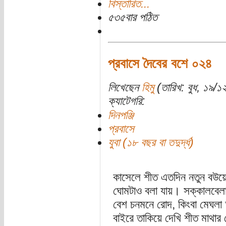
বিস্তারিত...
৫৩৫বার পঠিত
প্রবাসে দৈবের বশে ০২৪
লিখেছেন
হিমু
(তারিখ: বুধ, ১৯/
ক্যাটেগরি:
দিনপঞ্জি
প্রবাসে
যুবা (১৮ বছর বা তদুর্দ্ধ)
কাসেলে শীত এতদিন নতুন বউয়ে
ঘোমটাও বলা যায়। সক্কালবেলা 
বেশ চনমনে রোদ, কিংবা মেঘ
বাইরে তাকিয়ে দেখি শীত মাথার