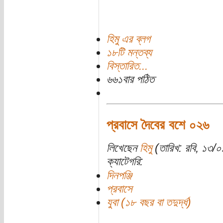
হিমু এর ব্লগ
১৮টি মন্তব্য
বিস্তারিত...
৬৬১বার পঠিত
প্রবাসে দৈবের বশে ০২৬
লিখেছেন
হিমু
(তারিখ: রবি, ১৩/০১
ক্যাটেগরি:
দিনপঞ্জি
প্রবাসে
যুবা (১৮ বছর বা তদুর্দ্ধ)