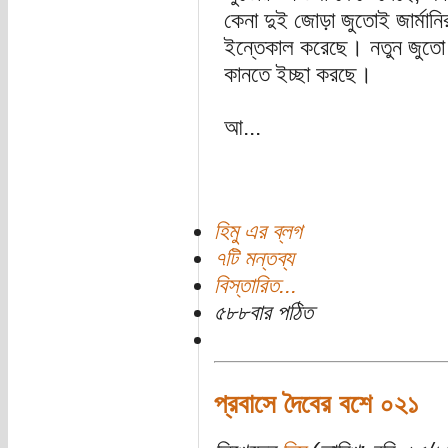
কেনা দুই জোড়া জুতোই জার্মান
ইন্তেকাল করেছে। নতুন জুতো 
কানতে ইচ্ছা করছে।
আ...
হিমু এর ব্লগ
৭টি মন্তব্য
বিস্তারিত...
৫৮৮বার পঠিত
প্রবাসে দৈবের বশে ০২১