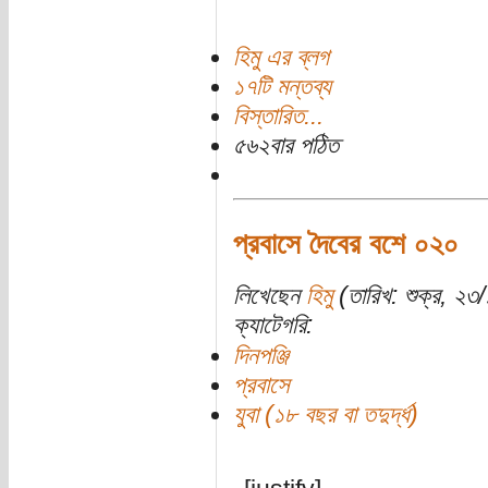
হিমু এর ব্লগ
১৭টি মন্তব্য
বিস্তারিত...
৫৬২বার পঠিত
প্রবাসে দৈবের বশে ০২০
লিখেছেন
হিমু
(তারিখ: শুক্র, ২৩
ক্যাটেগরি:
দিনপঞ্জি
প্রবাসে
যুবা (১৮ বছর বা তদুর্দ্ধ)