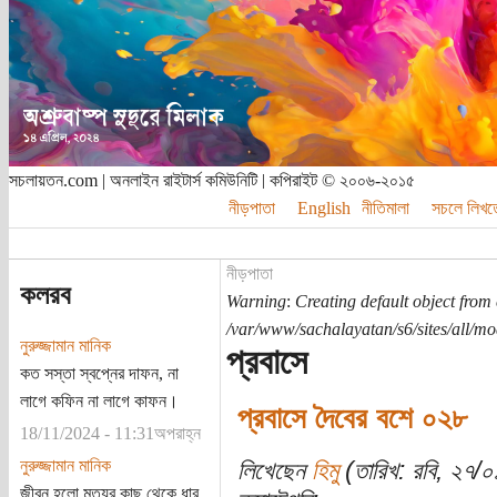
সচলায়তন.com | অনলাইন রাইটার্স কমিউনিটি | কপিরাইট © ২০০৬-২০১৫
নীড়পাতা
English
নীতিমালা
সচলে লিখত
নীড়পাতা
কলরব
Warning
:
Creating default object from
/var/www/sachalayatan/s6/sites/all/m
নুরুজ্জামান মানিক
প্রবাসে
কত সস্তা স্বপ্নের দাফন, না
লাগে কফিন না লাগে কাফন।
প্রবাসে দৈবের বশে ০২৮
18/11/2024 - 11:31অপরাহ্ন
নুরুজ্জামান মানিক
লিখেছেন
হিমু
(তারিখ: রবি, ২৭/
জীবন হলো মৃত্যুর কাছ থেকে ধার