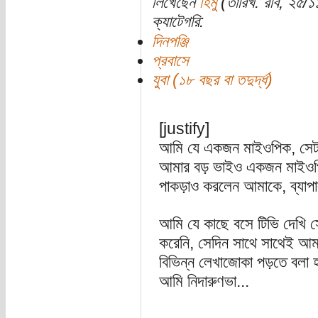
লিখেছেন
হিমু
(তারিখ: রবি, ২৫/
ক্যাটেগরি:
দিনপঞ্জি
প্রবাসে
যুবা (১৮ বছর বা তদুর্দ্ধ)
[justify]
আমি যে একজন মাইওপিক, সেটা
আমার বড় ভাইও একজন মাইওপিক,
পাকড়াও করলেন আমাকে, ব্যাপা
আমি যে কাছে বসে টিভি দেখি 
করেনি, সেদিন সাথে সাথেই আম
বিভিন্ন লেখাজোকা পড়তে বলা
আমি নিদারুণভা...