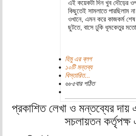
এই কয়েকটা দিন খুব দৌড়ের ও
কিছুতেই সামলাতে পারছিলাম ন
ওখানে, এমন করে কাজকর্ম শেষ
ছুটতে, বাসে ঢুকি ধূমকেতুর ম
হিমু এর ব্লগ
১০টি মন্তব্য
বিস্তারিত...
৬৮৫বার পঠিত
প্রকাশিত লেখা ও মন্তব্যের দায় 
সচলায়তন কর্তৃপক্