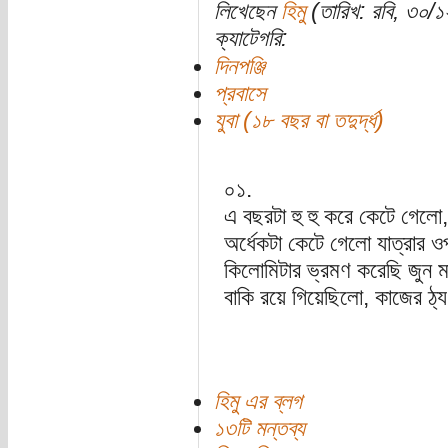
লিখেছেন
হিমু
(তারিখ: রবি, ৩০/
ক্যাটেগরি:
দিনপঞ্জি
প্রবাসে
যুবা (১৮ বছর বা তদুর্দ্ধ)
০১.
এ বছরটা হু হু করে কেটে গেলো
অর্ধেকটা কেটে গেলো যাত্রার 
কিলোমিটার ভ্রমণ করেছি জুন ম
বাকি রয়ে গিয়েছিলো, কাজের ঠ্য
হিমু এর ব্লগ
১৩টি মন্তব্য