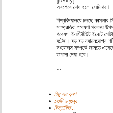
[justify]
অবশেষে শেষ হলো সেমিনার।
বিশ্ববিদ্যালয়ে চলছে কাসলার স
সাম্প্রতিক গবেষণা প্রবন্ধ উপ
গবেষণা ইনস্টিটিউট ইজেট গোটা
বটেই। বড় বড় নবায়নযোগ্য শক্ত
সংযোজন সম্পর্কে জানতে এসেছ
তাগাদা দেয়া হবে।
...
হিমু এর ব্লগ
১৩টি মন্তব্য
বিস্তারিত...