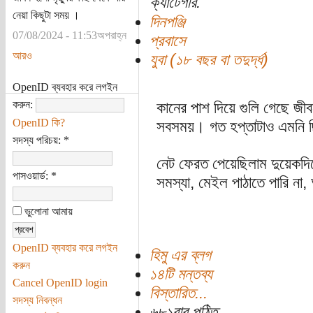
ক্যাটেগরি:
নেয়া কিছুটা সময় ।
দিনপঞ্জি
07/08/2024 - 11:53অপরাহ্ন
প্রবাসে
আরও
যুবা (১৮ বছর বা তদুর্দ্ধ)
OpenID ব্যবহার করে লগইন
করুন:
কানের পাশ দিয়ে গুলি গেছে জী
OpenID কি?
সবসময়। গত হপ্তাটাও এমনি ছ
সদস্য পরিচয়:
*
নেট ফেরত পেয়েছিলাম দুয়েকদ
পাসওয়ার্ড:
*
সমস্যা, মেইল পাঠাতে পারি না,
ভুলোনা আমায়
OpenID ব্যবহার করে লগইন
হিমু এর ব্লগ
করুন
১৪টি মন্তব্য
Cancel OpenID login
বিস্তারিত...
সদস্য নিবন্ধন
৬৮১বার পঠিত