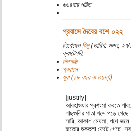
৬৬৪বার পঠিত
প্রবাসে দৈবের বশে ০২২
লিখেছেন
হিমু
(তারিখ: মঙ্গল, ২৭
ক্যাটেগরি:
দিনপঞ্জি
প্রবাসে
যুবা (১৮ বছর বা তদুর্দ্ধ)
[justify]
আবহাওয়ার প্রশংসা করতে পার
গাছগুলির পাতা খসে পড়ে গেছে
সারি, আকাশ মেঘলা, পথে জম
জুতোর শুকতলা ফেটে গেছে, সব