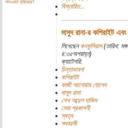
পাসওয়ার্ড হারিয়েছে?
বিস্তারিত...
মাসুদ রানা-র কপিরাইট এবং চ
লিখেছেন
কনফুসিয়াস
(তারিখ: মঙ্
৪:৩৫অপরাহ্ন)
ক্যাটেগরি:
চিন্তাভাবনা
কপিরাইট
কাজী আনোয়ার হোসেন
মাসুদ রানা
শেখ আব্দুল হাকিম
সেবা প্রকাশনী
স্বত্ব
সববয়সী