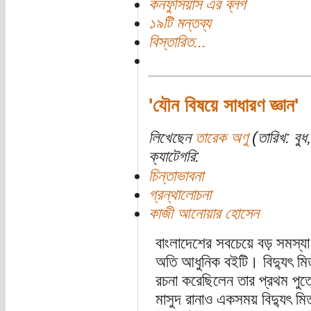
কনফুসিয়াস এর ব্লগ
১৯টি মন্তব্য
বিস্তারিত...
'যৌন বিষয়ে সাধারণ জ্ঞান'
লিখেছেন
তারেক অণু
(তারিখ: বু
ক্যাটেগরি:
চিন্তাভাবনা
গ্রন্থালোচনা
কাজী আনোয়ার হোসেন
বাংলাদেশের সবচেয়ে বড় সমস্যা
অতি আধুনিক বইটি। বিদ্যুৎ মি
রচনা করেছিলেন তার প্রথম পুত
মাসুদ রানাও একসময় বিদ্যুৎ ম