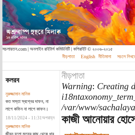
সচলায়তন.com | অনলাইন রাইটার্স কমিউনিটি | কপিরাইট © ২০০৬-২০১৫
নীড়পাতা
English
নীতিমালা
সচলে লিখত
নীড়পাতা
কলরব
Warning
:
Creating d
নুরুজ্জামান মানিক
i18ntaxonomy_term
কত সস্তা স্বপ্নের দাফন, না
/var/www/sachalayat
লাগে কফিন না লাগে কাফন।
কাজী আনোয়ার হোস
18/11/2024 - 11:31অপরাহ্ন
নুরুজ্জামান মানিক
জীবন হলো মৃত্যুর কাছ থেকে ধার