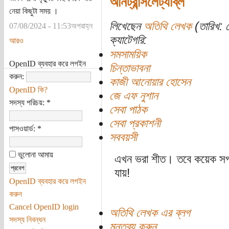
আনট্রান্সলেট্যাব্‌ল
নেয়া কিছুটা সময় ।
লিখেছেন
অতিথি লেখক
(তারিখ: স
07/08/2024 - 11:53অপরাহ্ন
ক্যাটেগরি:
আরও
সমসাময়িক
OpenID ব্যবহার করে লগইন
চিন্তাভাবনা
করুন:
কাজী আনোয়ার হোসেন
OpenID কি?
জে এফ নুশান
সদস্য পরিচয়:
*
সেবা পাঠক
সেবা প্রকাশনী
পাসওয়ার্ড:
*
সববয়সী
ভুলোনা আমায়
এখন ভরা শীত। তবে কয়েক সপ
যায়!
OpenID ব্যবহার করে লগইন
করুন
Cancel OpenID login
অতিথি লেখক এর ব্লগ
সদস্য নিবন্ধন
মন্তব্য করুন