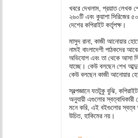
খবরে দেখলাম, প্রয়াত লেখক শে
২৬০টি এবং কুয়াশা সিরিজের ৫০
দেশের কপিরাইট কর্তৃপক্ষ।
মাসুদ রানা, কাজী আনোয়ার হো
নামই বাংলাদেশী পাঠকদের আবে
অভিযোগ এবং তা থেকে আসা সি
যাচ্ছে। কেউ বলছেন শেখ আব্দু
কেউ বলছেন কাজী আনোয়ার হোসে
স্বল্পজ্ঞানে যতটুকু বুঝি, কপি
অনুযায়ী এগুলোর স্বত্বাধিকার
মনে করি, এই বইগুলোর স্বত্
উচিত, হাকিমের নয়।