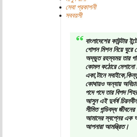
সেবা প্রকাশনী
সববয়সী
বাংলাদেশের কাউন্টার ইন্ট
গোপন মিশন নিয়ে ঘুরে 
অদ্ভুত রহস্যময় তার গ
কোমল কঠোরে মেশানো নিষ
একা,টানে সবাইকে,কিন্ত
কোথায়ও অন্যায় অবিচার
পদে পদে তার বিপদ শিহ
আসুন এই দুর্ধর্ষ চিরনব
সীমিত গন্ডিবদ্ধ জীবনে
আমাদের স্বপ্নের এক আ
আপনারা আমন্ত্রিত।