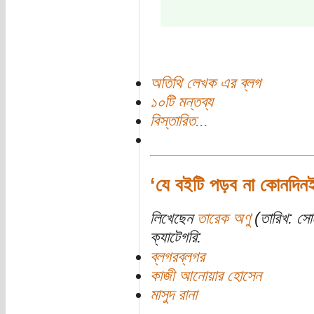
অতিথি লেখক এর ব্লগ
১০টি মন্তব্য
বিস্তারিত...
‘যে বইটি পড়ব না কোনদিন
লিখেছেন
তারেক অণু
(তারিখ: সোম
ক্যাটেগরি:
ব্লগরব্লগর
কাজী আনোয়ার হোসেন
মাসুদ রানা