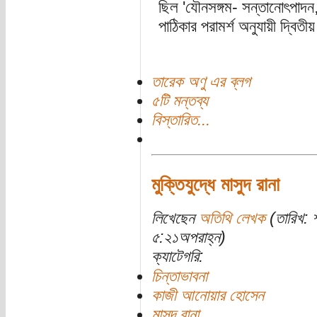
ছিল 'যৌনসঙ্গম- সন্তানোৎপাদন, 
পাঠিকার পরামর্শ অনুযায়ী দ্বিত
তারেক অণু এর ব্লগ
৫টি মন্তব্য
বিস্তারিত...
মুক্তিযুদ্ধে মাসুদ রানা
লিখেছেন
অতিথি লেখক
(তারিখ: 
৫:২১অপরাহ্ন)
ক্যাটেগরি:
চিন্তাভাবনা
কাজী আনোয়ার হোসেন
মাসুদ রানা