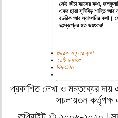
সেই কাঁচা বয়সের কথা, জলকুমারি
একর ছায়া সুনিবিড় শান্তি আর ন
রডরিক আর ল্যাম্পনির কথা। সে
দুঃস্বপ্নের মত ভয়ংকর!
–
তারেক অণু এর ব্লগ
২০টি মন্তব্য
বিস্তারিত...
প্রকাশিত লেখা ও মন্তব্যের দায় 
সচলায়তন কর্তৃপক্
কপিরাইট © ২০০৬-২০২০ | সচ