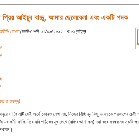
প্রিয় আইয়ুব বাচ্চু, আমার ছেলেবেলা এবং একটি পদক
অতিথি লেখক
(তারিখ: শনি, ১১/০৮/২০১২ - ৪:০১পূর্বাহ্ন)
র
া
চু
ক
র বা তদুর্দ্ধ)
অনুরোধ ঃ এটি সেই অর্থে কোনও লেখা নয়, নিজের বিচ্ছিন্ন কিছু ভাবনাকে প্রকাশের চেষ্টা 
 এর কাঁচি ফাঁকি দিয়ে যদি পাঠকের মুখ দেখে (যদিও আশা কম) দয়া করে সবধরনের ত্রুটি ক্ষমা 
 দেখবেন )