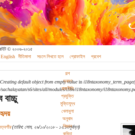
পিরাইট © ২০০৬-২০১৫
English
নীতিমালা
সচলে লিখতে হলে
প্রোফাইল
প্রবেশ
গল্প
ভ্রমণ
Creating default object from empty value
in
i18ntaxonomy_term_page(
রাজনীতি
sachalayatan/s6/sites/all/modules/i18n/i18ntaxonomy/i18ntaxonomy.p
 বাচ্চু
প্রযুক্তি
মুক্তিযুদ্ধ
খেলাধুলা
ৃদয়
অনুবাদ
বিজ্ঞান
সত্যপীর
(তারিখ: সোম, ২৯/১০/২০১৮ - ১২:১৩পূর্বাহ্ন)
কবিতা