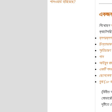
পাসওয়ার্ড হারিয়েছে?
একজন 
লিখেছেন
ক্যাটেগরি:
ব্লগরব্লগ
চিন্তাভাবন
স্মৃতিচারণ
গান
আইয়ুব বাচ্
একটি পদ
ছেলেবেলা
যুবা (১৮ বছ
(বিনীত 
মোডারেটর
দৃষ্টিতে