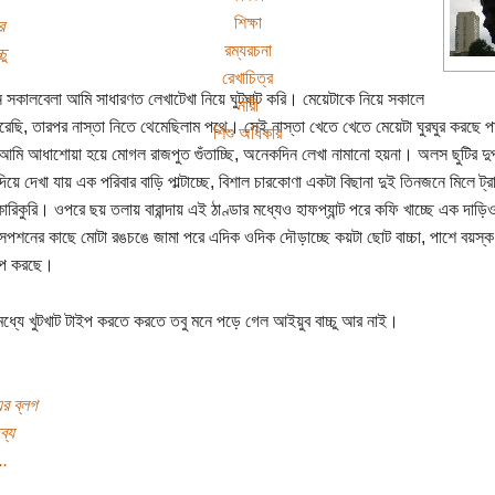
শিক্ষা
র
রম্যরচনা
চু
রেখাচিত্র
িন সকালবেলা আমি সাধারণত লেখাটেখা নিয়ে ঘুটঘাট করি। মেয়েটাকে নিয়ে সকালে
নারী
রেছি, তারপর নাস্তা নিতে থেমেছিলাম পথে। সেই নাস্তা খেতে খেতে মেয়েটা ঘুরঘুর করছে পা
শিশু অধিকার
মি আধাশোয়া হয়ে মোগল রাজপুত গুঁতাচ্ছি, অনেকদিন লেখা নামানো হয়না। অলস ছুটির দুপ
িয়ে দেখা যায় এক পরিবার বাড়ি পাল্টাচ্ছে, বিশাল চারকোণা একটা বিছানা দুই তিনজনে মিলে ট্
ারিকুরি। ওপরে ছয় তলায় বারান্দায় এই ঠাণ্ডার মধ্যেও হাফপ্যান্ট পরে কফি খাচ্ছে এক দাড়
সেপশনের কাছে মোটা রঙচঙে জামা পরে এদিক ওদিক দৌড়াচ্ছে কয়টা ছোট বাচ্চা, পাশে বয়স্
প করছে।
ধ্যে খুটখাট টাইপ করতে করতে তবু মনে পড়ে গেল আইয়ুব বাচ্চু আর নাই।
র ব্লগ
ব্য
..