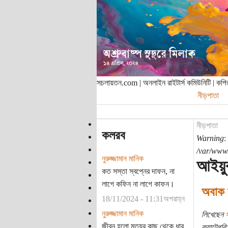
সচলায়তন.com | অনলাইন রাইটার্স কমিউনিটি | ক
নীড়পাতা
নীড়পাতা
কলরব
Warning
:
/var/www/
নুরুজ্জামান মানিক
আইয়ুব
কত সস্তা স্বপ্নের দাফন, না
লাগে কফিন না লাগে কাফন।
অবাক হ
18/11/2024 - 11:31অপরাহ্ন
নুরুজ্জামান মানিক
লিখেছেন
জীবন হলো মৃত্যুর কাছ থেকে ধার
ক্যাটেগরি: