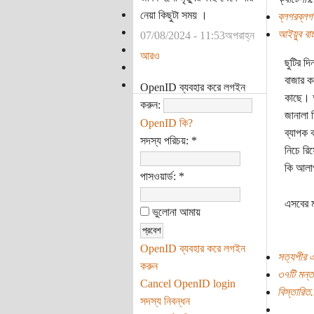
নেয়া কিছুটা সময় ।
ব্লগরব্লগ
আইয়ুব বাচ্
07/08/2024 - 11:53অপরাহ্ন
আরও
ছুটির দ
বাজার ক
OpenID ব্যবহার করে লগইন
কাছে। আ
করুন:
জানালা দ
OpenID কি?
ব্যাপক ক
সদস্য পরিচয়:
*
নিচে রি
কি আলা
পাসওয়ার্ড:
*
এসবের ম
ভুলোনা আমায়
OpenID ব্যবহার করে লগইন
সত্যপীর এ
করুন
৩৭টি মন্ত
Cancel OpenID login
বিস্তারিত.
সদস্য নিবন্ধন