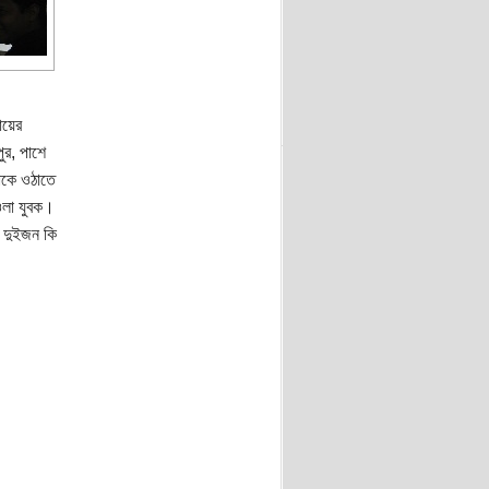
য়ের
ুর, পাশে
রাকে ওঠাতে
িওলা যুবক।
ক দুইজন কি