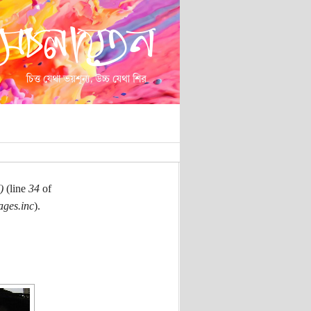
)
(line
34
of
ages.inc
).