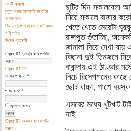
লড়াই ক্ষ্যাপা
ছুটির দিন সকালবেলা আম
যমুনা অথবা সালসাবিলের তীরে
নিয়ে সকালে বাজার করে
অবাক হৃদয়
খেতে খেতে মেয়েটা ঘু
কিভাবে মোগল হবেনঃ একটি সহজ
পপি গাইড
রাজপুত গুঁতাচ্ছি, অনে
নিঃসঙ্গ গ্রহচারী
জানালা দিয়ে দেখা যায় 
OpenID ব্যবহার করে লগইন
বিছানা দুই তিনজনে মিল
করুন:
বারান্দায় এই ঠাণ্ডার ম
OpenID কি?
নিচে রিসেপশনের কাছে 
সদস্য পরিচয়:
*
ছোট বাচ্চা, পাশে বয়
পাসওয়ার্ড:
*
এসবের মধ্যে খুটখাট টা
ভুলোনা আমায়
নাই।
OpenID ব্যবহার করে লগইন
করুন