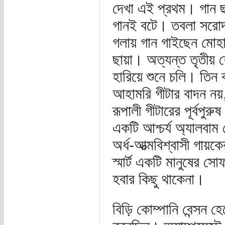
দেখা এই প্রথম। গান ছাড
গানই বটে। তবলা সরোদ হ
গলায় গান গাইছেন মোহাং
ছায়া। অত্যন্ত তৃতীয় শ
হারিয়ে শুনে চলি। তিন 
আহামরি গীটার বাদন নয়
রূপালী গীটারের পূর্বপু
একটি আশ্চর্য অ্যালবাম
অর্ধ-আত্মবিশ্বাসী গায
স্মার্ট একটি মানুষের
হবার কিছু থাকেনা।
বিড়ি কোম্পানি বেন্সন 