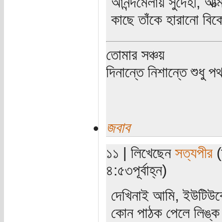
আনন্দমেলায় সুদেহী, আত্ম
কাছে তাঁকে হারানো বি
তোমার সঞ্চয়
দিনান্তে নিশান্তে শুধু 
জবাব
১১ | লিখেছেন
সত্যপীর
(
৪:৫৩পূর্বাহ্ন)
দেখিনাই আমি, ইউটিউব
কোন পাঠক পেলে লিঙ্ক 