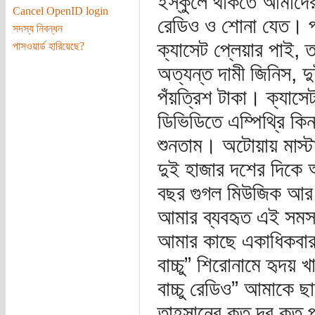
ইস্কুলে থাকতে আমাদের 
Cancel OpenID login
রেডিও ও শোনা যেত। প
সদস্য নিবন্ধন
ক্যাসেট প্লেয়ার পাই,
পাসওয়ার্ড হারিয়েছে?
অত্যন্ত দামী জিনিস, 
পঁয়ত্রিশ টাকা। ক্যাসে
ডিভিডিতে এম্পিথ্রি কি
শুনতাম। অটোয়ায় মাস
দুই হাজার দশের দিকে
বছর গুগল মিউজিক আর 
আমার ব্যবহৃত এই সমস্ত
আমার কাছে একাধিকবার চ-
বাচ্চু” শিরোনামে হৃদয
বাচ্চু রেডিও” আমাকে ছা
তাহসানের কত দূর কত প