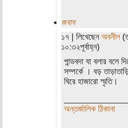
জবাব
১৭ | লিখেছেন
অবনীল
(ত
১০:৩২পূর্বাহ্ন)
পান্ডবদা যা বলার বলে 
সম্পর্কে । বড় তাড়াতা
ঘিরে হাজারো স্মৃতি।
_____________
অন্তর্জালিক ঠিকানা