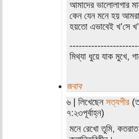
আমাদের ভালোলাগার মা
কেন যেন মনে হয় আমরাও
হয়তো এভাবেই খ’সে খ’
----------------------
মিথ্যা ধুয়ে যাক মুখে, গ
জবাব
৬ | লিখেছেন
সত্যপীর
(ত
৭:২৩পূর্বাহ্ন)
মনে রেখো তুমি, কতরাত