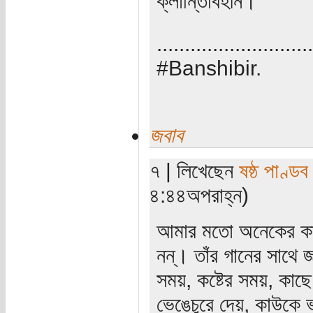
ক্লান্তিবিহীন।
............................
#Banshibir.
জবাব
৭ | লিখেছেন
ষষ্ঠ পাণ্ডব
৪:৪৪অপরাহ্ন)
আমার মতো অনেকের কা
নন্‌। তাঁর গানের সাথে 
সময়, কষ্টের সময়, কাছ
ভেঙেচুরে দেয়, কাউকে ভ