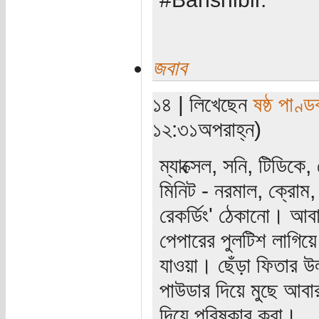
জবাব
১৪ | লিখেছেন
ষষ্ঠ পাণ্ড
১২:৩১অপরাহ্ন)
ম্যাক্সেল, সনি, টিডিকে
মিনিট - নরমাল, ক্রোম, 
রেকর্ডিং' ঠেকানো। আবা
পেপারের পুলটিশ লাগিয়
যাওয়া। ছেঁড়া ফিতার উ
পাউডার দিয়ে মুছে আব
দিয়ে পরিষ্কার করা।