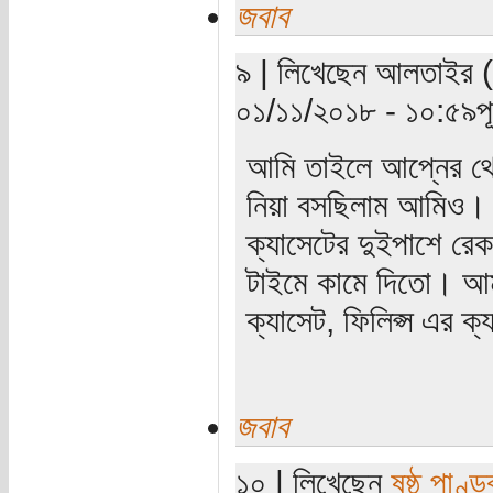
জবাব
৯ | লিখেছেন আলতাইর (যা
০১/১১/২০১৮ - ১০:৫৯পূর্
আমি তাইলে আপ্নের থে
নিয়া বসছিলাম আমিও। এ
ক্যাসেটের দুইপাশে রে
টাইমে কামে দিতো। আমা
ক্যাসেট, ফিলিপ্স এর ক
জবাব
১০ | লিখেছেন
ষষ্ঠ পাণ্ড