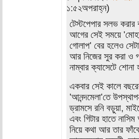
১:৫২অপরাহ্ন)
টেস্টপেপার সলভ করার 
আগের সেই সময়ে 'মোহাং 
গোলাপ' বের হলেও সেটা
আর নিজের সুর করা ও গা
নাম্বার ক্যাসেটে শোনা
একবার সেই কালে বছরের
'আনন্দমেলা'তে উপস্থা
ড্রামসে রনি বড়ুয়া, মা
এবং গিটার হাতে নাসিম
নিয়ে কথা আর তার ফাঁকে 