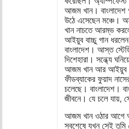
করেছিল। অ্যাম্পফেস্ট।
আজম খান। বাংলাদেশ গ
উঠে এসেছেন মঞ্চে। অম
খান নাচতে আরম্ভ করলে
আইয়ুব বাচ্চু গান ধরল
বাংলাদেশ। আস্ত স্টেডি
দিশেহারা। সন্ধ্যে ঘনি
আজম খান আর আইয়ুব বা
ফীডব্যাকের ফুয়াদ নাসে
চলেছে। বাংলাদেশ। বা
জীবনে। যে চলে যায়, 
আজম খান ওঠার আগে আইয়
সবশেষে যখন সেই তুমি ক