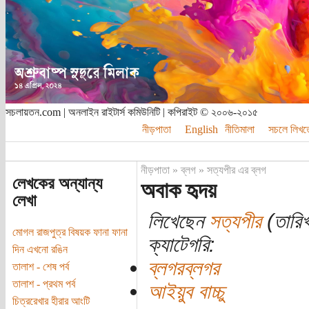
সচলায়তন.com | অনলাইন রাইটার্স কমিউনিটি | কপিরাইট © ২০০৬-২০১৫
নীড়পাতা
English
নীতিমালা
সচলে লিখত
নীড়পাতা
»
ব্লগ
»
সত্যপীর এর ব্লগ
লেখকের অন্যান্য
অবাক হৃদয়
লেখা
লিখেছেন
সত্যপীর
(তারিখ
মোগল রাজপুত্র বিষয়ক ফানা ফানা
ক্যাটেগরি:
দিন এখনো রঙিন
ব্লগরব্লগর
তালাশ - শেষ পর্ব
তালাশ - প্রথম পর্ব
আইয়ুব বাচ্চু
চিত্ররেখার হীরার আংটি