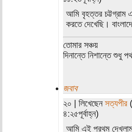
আমি বৃহত্তর চট্টগ্রাম
করতে দেখেছি। বাংলাদে
তোমার সঞ্চয়
দিনান্তে নিশান্তে শুধু 
জবাব
২০ | লিখেছেন
সত্যপীর
(
৪:২৫পূর্বাহ্ন)
আমি এই প্রথম দেখলা