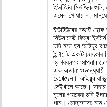
ইউটিউব মিউজিক শুনি, 
এমেল পোষায় না, মানুষ
ইউটিউবের কথাই হোক ত
নিউমার্কেট কিম্বা ইস্টা
যদি মনে হয় আইয়ুব বাচ
ইন্টার্নেট একটি চমৎকা
ব্লগরব্লগর আপনার চোখ
এক অজানা শুভানুধ্যায়ী
রেখেছেন। আইয়ুব বাচ্চ
সেইখানে আছে। সাদার উ
চুলের গায়কের ছবি উপর
গান। মোহাম্মদের নাম