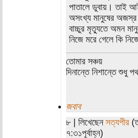
পাতালে ডুবায়। তাই আইউ
অসংখ্য মানুষের অজস্র 
বাচ্চুর মৃত্যুতে অমন 
নিজে মরে গেলে কি নি
তোমার সঞ্চয়
দিনান্তে নিশান্তে শুধু 
জবাব
৮ | লিখেছেন
সত্যপীর
(ত
৭:৩১পূর্বাহ্ন)