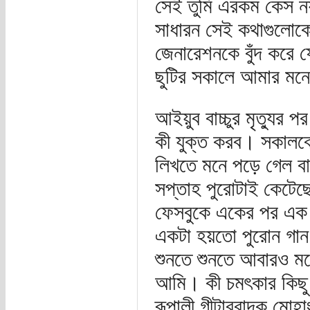
সেই তুমি এরকম কেস নয়
সাধারন সেই কথাগুলোকে
জেনারেশনকে বুঁদ করে 
ছুটির সকালে আমার মনে
আইয়ুব বাচ্চুর মৃত্যু
কী যুক্ত করব। সকালবেল
লিখতে মনে পড়ে গেল বা
সপ্তাহ পুরোটাই কেটেছে 
ফেসবুকে একের পর এক বা
একটা হয়তো পুরোন গান
শুনতে শুনতে আবারও মন
আমি। কী চমৎকার কিছু 
রূপালী গীটারবাদক মোহ