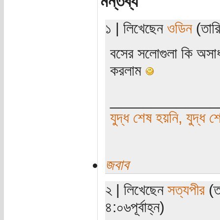
মন্তব্য
১ | লিখেছেন
ওডিন
(তারি
বসের সলোগুলা কি অসাধা
করলাম
_____________
যুদ্ধ শেষ হয়নি, যুদ্ধ শ
জবাব
২ | লিখেছেন
সত্যপীর
(ত
৪:০৬পূর্বাহ্ন)