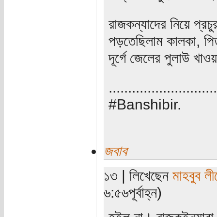
রাজকন্যাদের নিয়ে প্রচু
পড়তেছিলাম কালকা, পিত
দূর্গে জেলের পুলাউ খা
............................
#Banshibir.
জবাব
১৩ | লিখেছেন
মাহবুব লী
৬:৫৬পূর্বাহ্ন)
হইল না। রাজকইন্যারা