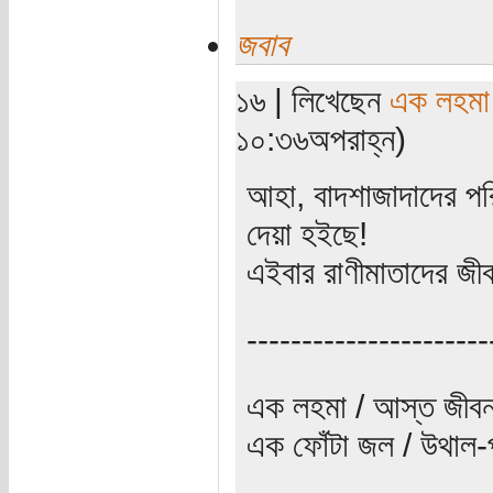
জবাব
১৬ | লিখেছেন
এক লহমা
১০:৩৬অপরাহ্ন)
আহা, বাদশাজাদাদের পরিস
দেয়া হইছে!
এইবার রাণীমাতাদের জ
----------------------
এক লহমা / আস্ত জীবন
এক ফোঁটা জল / উথাল-প