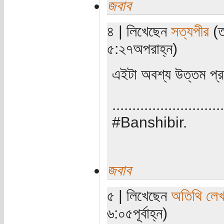
জবাব
৪ | লিখেছেন
সত্যপীর
(ত
৫:২৭অপরাহ্ন)
এইটা অবশ্য উত্তম প্
............................
#Banshibir.
জবাব
৫ | লিখেছেন
অতিথি লে
৬:০৫পূর্বাহ্ন)