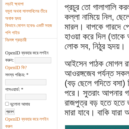
লড়াই ক্ষ্যাপা
প্রচুর তো গালাগালি ক
যমুনা অথবা সালসাবিলের তীরে
কল্লা নামিয়ে নিল, ছেলে
অবাক হৃদয়
মারল। বাপকে গারদে প
কিভাবে মোগল হবেনঃ একটি সহজ
পপি গাইড
হাওয়া করে দিল (তাকে অ
নিঃসঙ্গ গ্রহচারী
লোক সব, নিঠুর হৃদয়।
OpenID ব্যবহার করে লগইন
করুন:
আইসেন পাঠক মোগল রাজপ
OpenID কি?
আওরঙ্গজেব পর্যন্ত সকল
সদস্য পরিচয়:
*
(বড় ছেলে গদিতে বসা)
পাসওয়ার্ড:
*
পরে। সুতরাং আপনার গ
রাজপুত্র বড় হতে হতে
ভুলোনা আমায়
মারা যাবে। বাকি যারা 
OpenID ব্যবহার করে লগইন
করুন