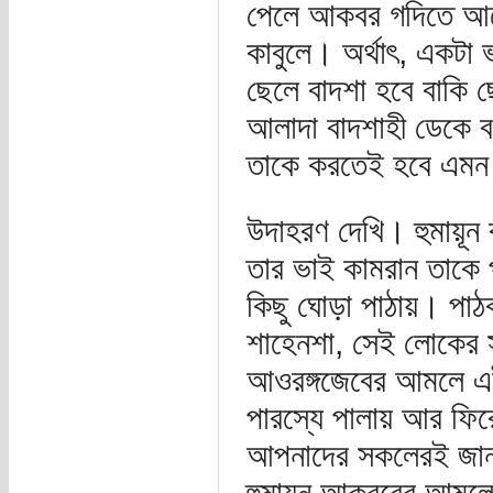
পেলে আকবর গদিতে আসে
কাবুলে। অর্থাৎ, একটা 
ছেলে বাদশা হবে বাকি ছ
আলাদা বাদশাহী ডেকে বস
তাকে করতেই হবে এমন
উদাহরণ দেখি। হুমায়ূন 
তার ভাই কামরান তাকে প
কিছু ঘোড়া পাঠায়। পাঠক
শাহেনশা, সেই লোকের স
আওরঙ্গজেবের আমলে এইট
পারস্যে পালায় আর ফিরে
আপনাদের সকলেরই জানা
হুমায়ূন আকবরের আমলে 