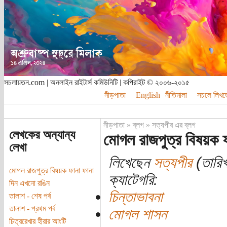
সচলায়তন.com | অনলাইন রাইটার্স কমিউনিটি | কপিরাইট © ২০০৬-২০১৫
নীড়পাতা
English
নীতিমালা
সচলে লিখত
নীড়পাতা
»
ব্লগ
»
সত্যপীর এর ব্লগ
লেখকের অন্যান্য
মোগল রাজপুত্র বিষয়ক ফ
লেখা
লিখেছেন
সত্যপীর
(তারিখ
মোগল রাজপুত্র বিষয়ক ফানা ফানা
ক্যাটেগরি:
দিন এখনো রঙিন
চিন্তাভাবনা
তালাশ - শেষ পর্ব
তালাশ - প্রথম পর্ব
মোগল শাসন
চিত্ররেখার হীরার আংটি