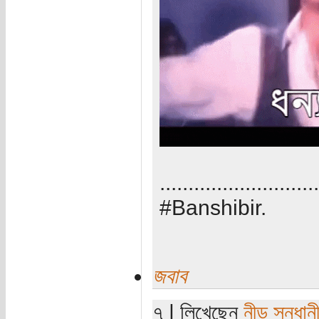
............................
#Banshibir.
জবাব
৭ | লিখেছেন
নীড় সন্ধান