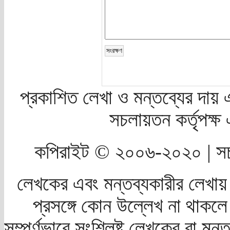
প্রকাশিত লেখা ও মন্তব্যের দায় 
সচলায়তন কর্তৃপক্
কপিরাইট © ২০০৬-২০২০ | সচ
লেখকের এবং মন্তব্যকারীর লেখায়
প্রসঙ্গে কোন উল্লেখ না থাকলে স
সম্পূর্ণভাবে সংশ্লিষ্ট লেখকের বা মন