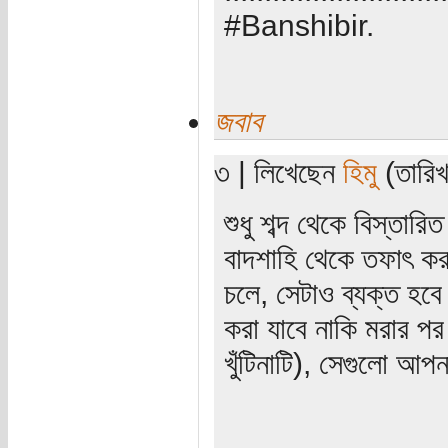
#Banshibir.
জবাব
৩ | লিখেছেন
হিমু
(তারিখ
শুধু শব্দ থেকে বিস্তার
বাদশাহি থেকে তফাৎ ক
চলে, সেটাও ব্যক্ত হব
করা যাবে নাকি মরার প
খুঁটিনাটি), সেগুলো আপন