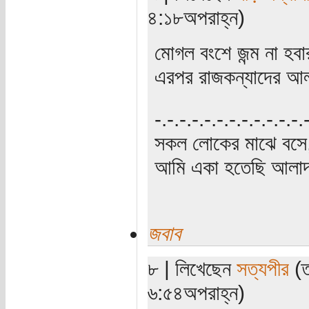
৪:১৮অপরাহ্ন)
মোগল বংশে জন্ম না হবা
এরপর রাজকন্যাদের আ
‍‌-.-.-.-.-.-.-.-.-.-.-.-
সকল লোকের মাঝে বসে,
আমি একা হতেছি আলাদা
জবাব
৮ | লিখেছেন
সত্যপীর
(ত
৬:৫৪অপরাহ্ন)