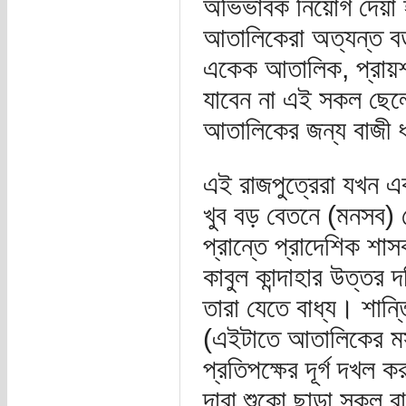
অভিভাবক নিয়োগ দেয়া হ
আতালিকেরা অত্যন্ত ব
একেক আতালিক, প্রায়
যাবেন না এই সকল ছে
আতালিকের জন্য বাজী 
এই রাজপুত্রেরা যখন এ
খুব বড় বেতনে (মনসব) স
প্রান্তে প্রাদেশিক শাসক
কাবুল কান্দাহার উত্তর 
তারা যেতে বাধ্য। শান্
(এইটাতে আতালিকের মস্
প্রতিপক্ষের দূর্গ দখ
দারা শুকো ছাড়া সকল র