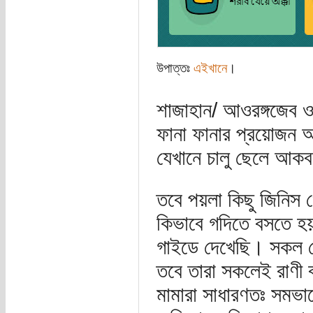
উপাত্তঃ
এইখানে
।
শাজাহান/ আওরঙ্গজেব ও 
ফানা ফানার প্রয়োজন 
যেখানে চালু ছেলে আকব
তবে পয়লা কিছু জিনিস 
কিভাবে গদিতে বসতে হ
গাইডে দেখেছি। সকল মোগ
তবে তারা সকলেই রাণী ব
মামারা সাধারণতঃ সমভাব