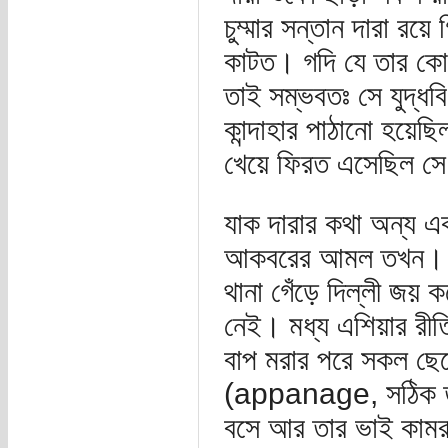
চুম্মার সন্তান দারা রয়
কাটত। গদি যে তার কো
তাই সম্ভবতঃ সে যুদ্ধ
কান্দাহার পাঠানো হয়েছ
খেয়ে ফিরত এসেছিল সে
যাক দারার কথা অন্য
আকবরের আমল তখন। বাব
থানা গেঁড়ে দিল্লী জয় 
নেই। মধ্য এশিয়ার রীত
বাপ মরার পরে সকল ছেল
(appanage, সঠিক তর্জ
বসে আর তার ভাই কামরান