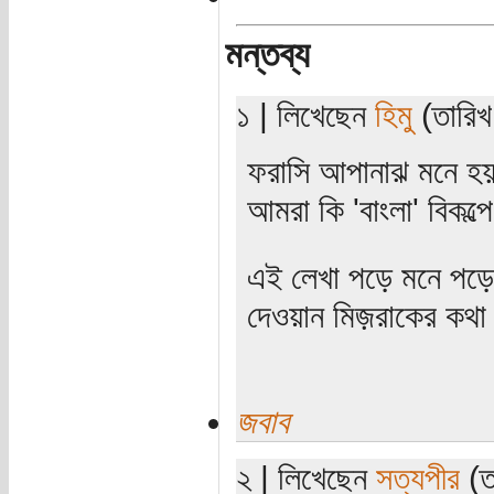
মন্তব্য
১ | লিখেছেন
হিমু
(তারিখ
ফরাসি আপানাঝ় মনে হয়
আমরা কি 'বাংলা' বিকল্প
এই লেখা পড়ে মনে পড়ে গ
দেওয়ান মিজ়রাকের কথ
জবাব
২ | লিখেছেন
সত্যপীর
(ত