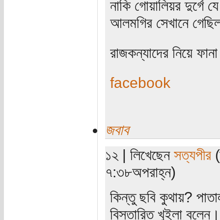
নাকি গোয়ালিয়র দুর্গে 
আলমগির সেখানে গেছি
রাজকন্যাদের নিয়ে ফান
facebook
জবাব
১২ | লিখেছেন
সত্যপীর
(
৭:৩৮অপরাহ্ন)
কিন্তু ছবি কুথায়? পাত
বিস্তারিত খুইলা বলেন।