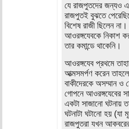
যে রাজপুতদের জন্যও এ
রাজপুতই বুঝতে পেরেছ
বিশেষ রাজী ছিলেন না।
আওরঙ্গযেবকে নিকাশ ক
তার কমান্ডে থাকেনি।
আওরঙ্গযেব প্রথমে তাহাব
আত্মসমর্পণ করেন তাহলে
বাকীদেরকে অসম্মান ও হ
গোপনে আওরঙ্গযেবের সাথে
একটা সাজানো ঘটনায় তাহ
ঘটনাটা ঘটানো হয় (যা 
রাজপুতরা যখন আকবরের