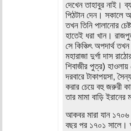
দেখেন তাহাবুর নাই। ব্
পিঠটান দেন। সকালে আ
তখন তিনি পালানোর চেষ
হাতেই ধরা খান। রাজপ
সে কিঞ্চিৎ অপদার্থ তখ
মহারাজা দুর্গা দাস রা
শিবাজীর পুত্র) হাওল
দরবারে টাকাপয়সা, সৈন
করার চেয়ে বহু জরুরী 
তার মামা বাড়ি ইরানের 
আকবর মারা যান ১৭০৬ 
বছর পর ১৭০১ সালে। আক