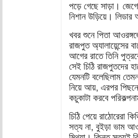
পড়ে গেছে সাড়া। জেগে
নিশান উড়িয়ে। লিডার
খবর শুনে পিতা আওরঙ্গ
রাজপুত অ্যালায়েন্সের ব
আগের রাতে তিনি পুত্র
সেই চিঠি রাজপুতদের হা
যেমনটি বলেছিলাম তেমন
নিয়ে আয়, এরপর পিছন
কচুকাটা করবে পরিকল্প
চিঠি পেয়ে রাঠোরেরা কি
সত্য না, বুইড়া ভাম আও
মিথ্যা। কিন্তু সত্যই ক