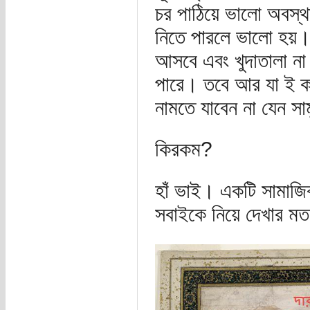
চর পাঠিয়ে ভালো অবস্থা
নিতে পারলে ভালো হয়।
আসবে এবং খুদাতালা না 
পারে। তবে আর যা ই করু
নামতে যাবেন না যেন সা
কিরকম?
হাঁ ভাই। একটি সামাজিক 
সবাইকে নিয়ে দেখার মত য