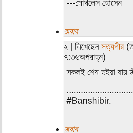
---মোখলেস হোসেন
জবাব
২ | লিখেছেন
সত্যপীর
(ত
৭:৩৬অপরাহ্ন)
সকলই শেষ হইয়া যায় জ
............................
#Banshibir.
জবাব