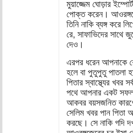
মুয়াজ্জেম ঘোড়ার ইম্পোর
পোক্ত করেন। আওরঙ্গজ
তিনি নাকি ব্যঙ্গ করে ল
রে, সাফাভিদের সাথে জ
দেও।
এরপর ধরেন আপনাকে কেন্
হলে বা পুতুপুতু পাতলা
পিতার স্বাস্থ্যের খবর স
পথে আপনার একট সফল ধ
আকবর বয়সজনিত কারণে ধ
সেলিম খবর পান পিতা অস
করছে। সে নাকি গদি দ
আওরঙ্গজেবের চর ইসা ব