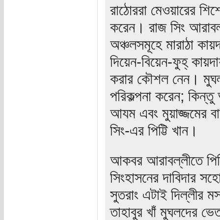
রাঠোররা মেওয়ারের শিশোদ
করেন। রাজ সিং আরাবল্লী
অঞ্চলসমূহে মারাঠা কায়
দিয়েন-বিয়েন-ফুহ্‌ কায়দ
করার কৌশল নেন। মুঘলদে
পরিকল্পনা করেন; কিন্তু 
আযম এবং মুয়াজ্জমের বা
সিং-এর পিট্টি খান।
আকবর আরাবল্লীতে পিট্ট
সিংহাসনের দাবিদার স
সুতরাং এটাই দিল্লীর ম
তাহাবুর খাঁ মুঘলদের ভে