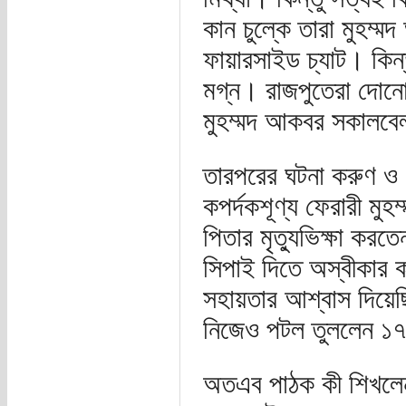
কান চুল্কে তারা মুহম্
ফায়ারসাইড চ্যাট। কিন
মগ্ন। রাজপুতেরা দোনো
মুহম্মদ আকবর সকালব
তারপরের ঘটনা করুণ ও 
কপর্দকশূণ্য ফেরারী ম
পিতার মৃত্যুভিক্ষা করত
সিপাই দিতে অস্বীকার ক
সহায়তার আশ্বাস দিয়ে
নিজেও পটল তুললেন ১৭
অতএব পাঠক কী শিখলেন