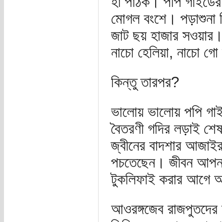
হাঁ পাঠক। পপি গাইডের
মোগল বংশে। পড়াশুন
জাট ছয় হাজার সওয়ার
নাচো হেলিয়া, নাচো গো 
কিন্তু তারপর?
ভালোয় ভালোয় পপি গাই
বৈতরণী গদির লড়াই শে
জ্বীনের বাদশার আজাইরা
পচতেছেন। জীবন আপনার 
টুকলিফাই করার আগে আ
আওরঙ্গজেব রাজপুতদের 