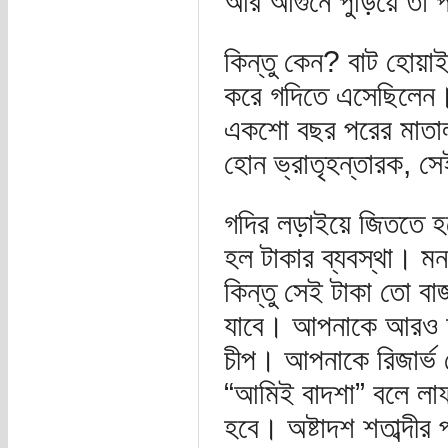
আর আগুনে পুড়িয়ে তা 
কিন্তু কেন? বাট হোয়াই
করে গদিতে এসেছিলেন। 
একশো বছর পরের মাতাল
হোন ভ্রাতৃহন্তারক, স
গদির লড়াইয়ে জিততে 
হল টাকার ব্যবস্থা। ম
কিন্তু সেই টাকা তো ব
যাবে। আপনাকে আরও অন
চীপ। আপনাকে রিজার্ভ ফো
“আমিই বাদশা” বলে লাফ 
হবে। অষ্টাদশ শতাব্দীর প