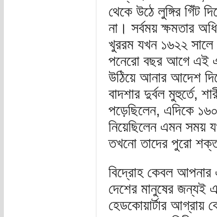
থেকে উঠে লুঙ্গির গিঁট
না। সর্বময় ক্ষমতার অ
খুররম যখন ১৬২২ সালে পি
পনেরো বছর আগে এই এ
উঠিয়ে আনার আদেশ দিয়
বাদশার দুর্বল মুহুর্তে,
পড়েছিলেন, এদিকে ১৬০
নিয়েছিলেন এমন সময় য
তখনো তাদের পুরো শক্
বিদ্রোহ কেবল আপনার 
দেশের মানুষের জন্যই এ
হেডকোয়ার্টার আগ্রায় 