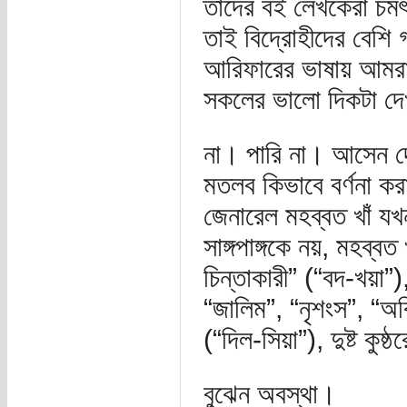
তাদের বই লেখকেরা চম
তাই বিদ্রোহীদের বেশি 
আরিফারের ভাষায় আমর
সকলের ভালো দিকটা দেখ
না। পারি না। আসেন দে
মতলব কিভাবে বর্ণনা কর
জেনারেল মহব্বত খাঁ যখ
সাঙ্গপাঙ্গকে নয়, মহব্ব
চিন্তাকারী” (“বদ-খয়া”
“জালিম”, “নৃশংস”, “অবি
(“দিল-সিয়া”), দুষ্ট কু
বুঝেন অবস্থা।