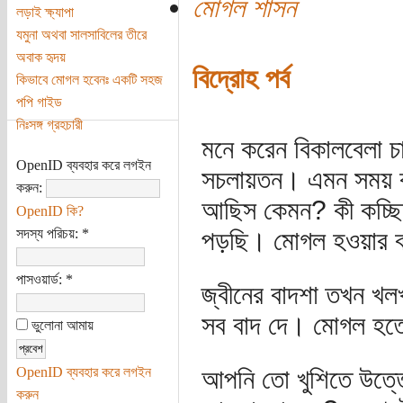
মোগল শাসন
লড়াই ক্ষ্যাপা
যমুনা অথবা সালসাবিলের তীরে
অবাক হৃদয়
বিদ্রোহ পর্ব
কিভাবে মোগল হবেনঃ একটি সহজ
পপি গাইড
নিঃসঙ্গ গ্রহচারী
মনে করেন বিকালবেলা চ
OpenID ব্যবহার করে লগইন
সচলায়তন। এমন সময় ক
করুন:
আছিস কেমন? কী কচ্ছ
OpenID কি?
সদস্য পরিচয়:
*
পড়ছি। মোগল হওয়ার
পাসওয়ার্ড:
*
জ্বীনের বাদশা তখন খ
সব বাদ দে। মোগল হত
ভুলোনা আমায়
OpenID ব্যবহার করে লগইন
আপনি তো খুশিতে উত্তে
করুন