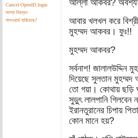
আল্লা আকবর? অবশ্য
Cancel OpenID login
সদস্য নিবন্ধন
আবার খলখল করে বিশ্রী 
পাসওয়ার্ড হারিয়েছে?
মুহম্মদ আকবর। ফুঃ!!
মুহম্মদ আকবর?
সর্বনাশ! জালালউদ্দিন 
দিয়েছে সুলতান মুহম্
তো গয়া। কোথায় ছড়ি 
সুড়ুৎ লালপানি গিলবেন
ইরানতুরানের চিপায় পিত
কোন মানে হয়?