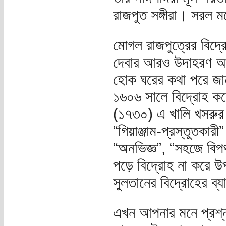
রাজপুত সঙ্গীরা। সরল ম
মোগল রাজপুত্রের বিদ্রো
দেবার আরও উদাহরণ আছ
হোক ঘরের কথা পরে জানা
১৬০৬ সালে বিদ্রোহ করে
(১৭৩০) এ খালি খসরুর সা
“গিয়াঞ্জাম-প্রস্তুতকা
“অনভিজ্ঞ”, “সহজে বিপ
পড়ে বিদ্রোহ না করে উ
সুলতানের বিদ্রোহের ব্
এখন আপনার মনে প্রশ্ন