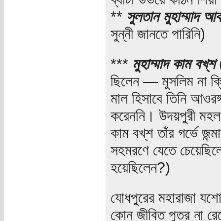
**
সুলতান মুহাম্মাদ আ
সুন্নী জানতে পারিনি)
***
মুহাম্মাদ কাম বখ্‌শ
ছিলেন — মুসলিম না ক্র
মাল হিসাবে তিনি আওরঙ
করেননি। উদয়পুরী মহল
কাম বখ্‌শ তাঁর গর্ভে জ
সহমরণে যেতে চেয়েছিলেন।
হয়েছিলেন?)
যোধপুরের মহারাজা যশোবন
কোন জীবিত পুত্র না র