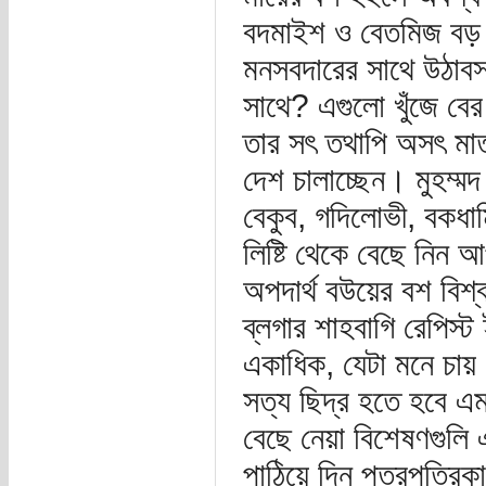
বদমাইশ ও বেতমিজ বড় ভা
মনসবদারের সাথে উঠাবসা
সাথে? এগুলো খুঁজে বে
তার সৎ তথাপি অসৎ মাতা 
দেশ চালাচ্ছেন। মুহম্ম
বেকুব, গদিলোভী, বকধা
লিষ্টি থেকে বেছে নিন 
অপদার্থ বউয়ের বশ বিশ্ব
ব্লগার শাহবাগি রেপিস্ট
একাধিক, যেটা মনে চায
সত্য ছিদ্র হতে হবে 
বেছে নেয়া বিশেষণগুলি
পাঠিয়ে দিন পত্রপত্রি