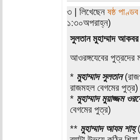
৩ | লিখেছেন
ষষ্ঠ পাণ্ডব
১:৩০অপরাহ্ন)
সুলতান মুহাম্মাদ আকবর
আওরঙ্গযেবের পুত্রদের ম
*
মুহাম্মাদ সুলতান
(রাজপ
রাজমহল বেগমের পুত্র)
*
মুহাম্মাদ মুয়াজ্জম ওর
বেগমের পুত্র)
**
মুহাম্মাদ আযম শাহ্‌
(
ব্যাটা উভয়ে কঠিন শিয়া 