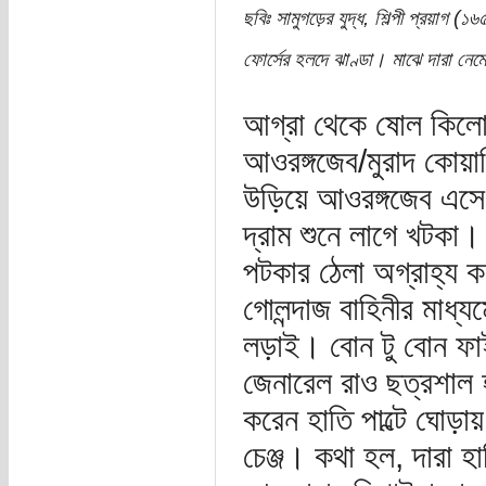
ছবিঃ সামুগড়ের যুদ্ধ, শিল্পী প্রয়াগ 
ফোর্সের হলদে ঝাণ্ডা। মাঝে দারা ন
আগ্রা থেকে ষোল কিলোমি
আওরঙ্গজেব/মুরাদ কোয়া
উড়িয়ে আওরঙ্গজেব এসে
দ্রাম শুনে লাগে খটক
পটকার ঠেলা অগ্রাহ্য কর
গোলন্দাজ বাহিনীর মাধ্য
লড়াই। বোন টু বোন ফা
জেনারেল রাও ছত্রশাল হ
করেন হাতি পাল্টে ঘোড়া
চেঞ্জ। কথা হল, দারা হা