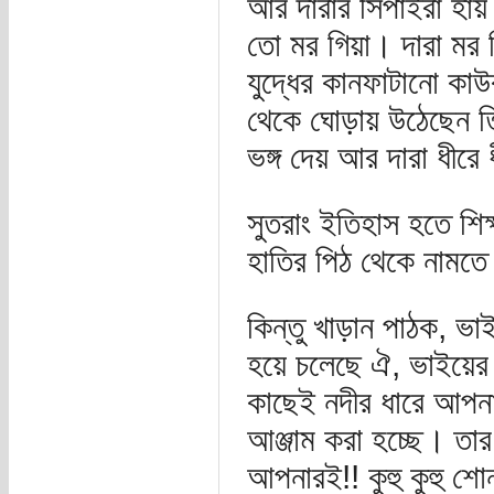
আর দারার সিপাইরা হায়
তো মর গিয়া। দারা মর গি
যুদ্ধের কানফাটানো কাউ
থেকে ঘোড়ায় উঠেছেন ত
ভঙ্গ দেয় আর দারা ধীর
সুতরাং ইতিহাস হতে শিক
হাতির পিঠ থেকে নামতে
কিন্তু খাড়ান পাঠক, ভ
হয়ে চলেছে ঐ, ভাইয়
কাছেই নদীর ধারে আপনা
আঞ্জাম করা হচ্ছে। তার 
আপনারই!! কুহু কুহু শো