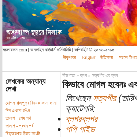
সচলায়তন.com | অনলাইন রাইটার্স কমিউনিটি | কপিরাইট © ২০০৬-২০১৫
নীড়পাতা
English
নীতিমালা
সচলে লিখত
নীড়পাতা
»
ব্লগ
»
সত্যপীর এর ব্লগ
লেখকের অন্যান্য
কিভাবে মোগল হবেনঃ এ
লেখা
লিখেছেন
সত্যপীর
(তারিখ
মোগল রাজপুত্র বিষয়ক ফানা ফানা
ক্যাটেগরি:
দিন এখনো রঙিন
ব্লগরব্লগর
তালাশ - শেষ পর্ব
তালাশ - প্রথম পর্ব
পপি গাইড
চিত্ররেখার হীরার আংটি