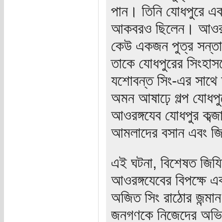
পান। তিনি যোধপুরে এক 
আকবরও ছিলেন। আওরঙ্গ
কেউ একজন পুত্র সন্তা
তাকে যোধপুরের সিংহাসন
যশোবন্ত সিং-এর সাথে আও
অমন আষাঢ়ে গল্প যোধপু
আওরঙ্গযেব যোধপুর কব্
আমলাদের বসান এবং জি
এই ঘটনা, বিশেষত জিযিয়া
আওরঙ্গযেবের বিপক্ষে 
অজিত সিং রাঠোর জন্মা
জনগণকে নিজেদের অভিপ