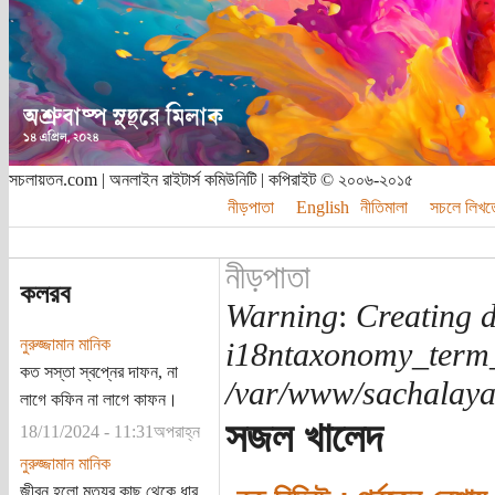
সচলায়তন.com | অনলাইন রাইটার্স কমিউনিটি | কপিরাইট © ২০০৬-২০১৫
নীড়পাতা
English
নীতিমালা
সচলে লিখত
নীড়পাতা
কলরব
Warning
:
Creating d
নুরুজ্জামান মানিক
i18ntaxonomy_term
কত সস্তা স্বপ্নের দাফন, না
/var/www/sachalayat
লাগে কফিন না লাগে কাফন।
সজল খালেদ
18/11/2024 - 11:31অপরাহ্ন
নুরুজ্জামান মানিক
জীবন হলো মৃত্যুর কাছ থেকে ধার