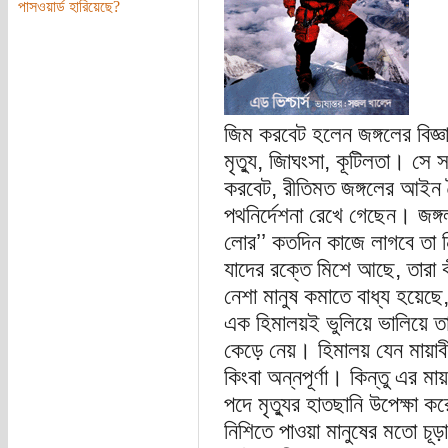
পাসওয়ার্ড হারিয়েছে?
জিম করবেট হলেন জঙ্গলের বিজ্ঞ
মৃত্যু, জিাঘংসা, কূটিলতা। সে 
করবেট, রীতিমত জঙ্গলের আইন তৈর
পথনির্দেশনা রেখে গেছেন। জঙ্গ
লোর’’ কতদিন কাজে লাগবে তা নি
যাদের রক্তে মিশে আছে, তারা 
নেশা মানুষ কমাতে বাধ্য হয়েছে,
এক হিমালয়ই ভুলিয়ে ভালিয়ে তা
কেড়ে নেয়। হিমালয় যেন মায়াব
কিংবা অন্নপূর্ণা। কিন্তু এর 
পদে মৃত্যুর হাতছানি উপেক্ষা ক
নিশিতে পাওয়া মানুষের মতো চূড়