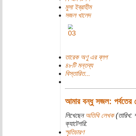
মুসা ইব্রাহীম
সজল খালেদ
তারেক অণু এর ব্লগ
৪৮টি মন্তব্য
বিস্তারিত...
আমার বন্ধু সজল: পর্বতের 
লিখেছেন
অতিথি লেখক
(তারিখ: শ
ক্যাটেগরি:
স্মৃতিচারণ