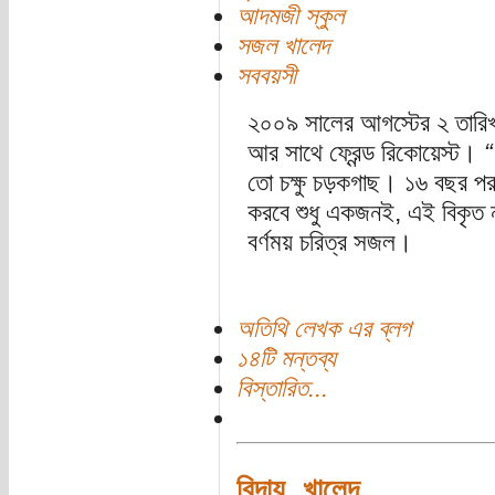
আদমজী স্কুল
সজল খালেদ
সববয়সী
২০০৯ সালের আগস্টের ২ তারি
আর সাথে ফ্রেন্ড রিকোয়েস্ট।
“
তো চক্ষু চড়কগাছ। ১৬ বছর পর
করবে শুধু একজনই, এই বিকৃত না
বর্ণময় চরিত্র সজল।
অতিথি লেখক এর ব্লগ
১৪টি মন্তব্য
বিস্তারিত...
বিদায়, খালেদ