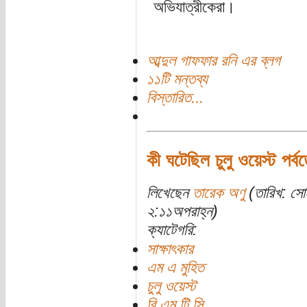
অভিযাত্রীকেরা।
আব্দুল গাফফার রনি এর ব্লগ
১১টি মন্তব্য
বিস্তারিত...
কী ঘটেছিল চুলু ওয়েস্ট পর্ব
লিখেছেন
তারেক অণু
(তারিখ: সো
২:১১অপরাহ্ন)
ক্যাটেগরি:
সাক্ষাৎকার
এম এ মুহিত
চুলু ওয়েস্ট
বি এম টি সি