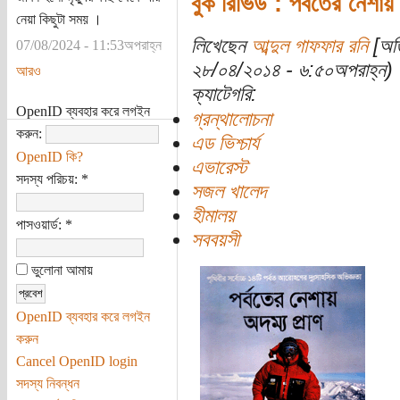
বুক রিভিউ : পর্বতের নেশায়
নেয়া কিছুটা সময় ।
লিখেছেন
আব্দুল গাফফার রনি
[অতি
07/08/2024 - 11:53অপরাহ্ন
২৮/০৪/২০১৪ - ৬:৫০অপরাহ্ন)
আরও
ক্যাটেগরি:
OpenID ব্যবহার করে লগইন
গ্রন্থালোচনা
করুন:
এড ভিশ্চার্য
OpenID কি?
এভারেস্ট
সদস্য পরিচয়:
*
সজল খালেদ
হীমালয়
পাসওয়ার্ড:
*
সববয়সী
ভুলোনা আমায়
OpenID ব্যবহার করে লগইন
করুন
Cancel OpenID login
সদস্য নিবন্ধন