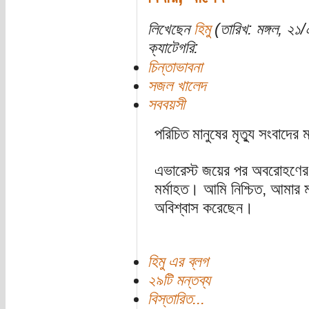
লিখেছেন
হিমু
(তারিখ: মঙ্গল, ২১
ক্যাটেগরি:
চিন্তাভাবনা
সজল খালেদ
সববয়সী
পরিচিত মানুষের মৃত্যু সংবাদ
এভারেস্ট জয়ের পর অবরোহণের 
মর্মাহত। আমি নিশ্চিত, আমার 
অবিশ্বাস করেছেন।
হিমু এর ব্লগ
২৯টি মন্তব্য
বিস্তারিত...