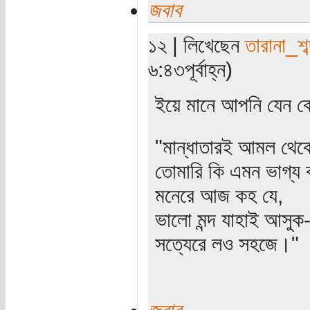
জবাব
১২ | লিখেছেন
তারানা_শব
৬:৪৩পূর্বাহ্ন)
ইয়ে মানে আপনি যেন কে
"মান্ধাতারই আমল থে
তোমারি কি এমন ভাগ্য 
মনেরে আজ কহ যে,
ভালো মন্দ যাহাই আসুক
সত্যেরে লও সহজে।"
জবাব