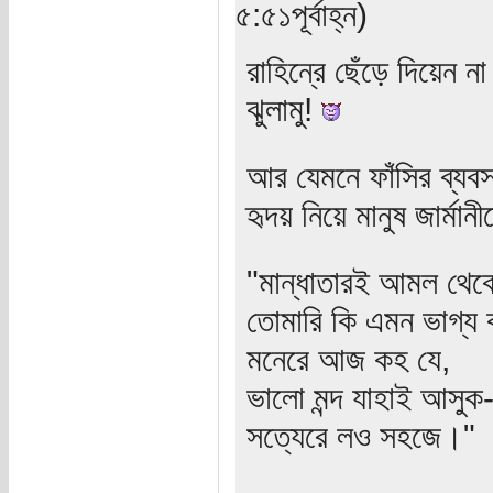
৫:৫১পূর্বাহ্ন)
রাহিন্রে ছেঁড়ে দিয়েন 
ঝুলামু!
আর যেমনে ফাঁসির ব্যব
হৃদয় নিয়ে মানুষ জার্মান
"মান্ধাতারই আমল থে
তোমারি কি এমন ভাগ্য 
মনেরে আজ কহ যে,
ভালো মন্দ যাহাই আসুক
সত্যেরে লও সহজে।"