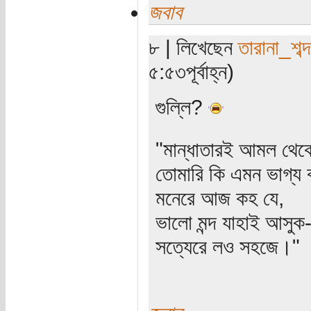
জবাব
৮ | লিখেছেন
তারানা_শব্দ
৫:৫৩পূর্বাহ্ন)
গুল্লি?
"মান্ধাতারই আমল থে
তোমারি কি এমন ভাগ্য 
মনেরে আজ কহ যে,
ভালো মন্দ যাহাই আসুক
সত্যেরে লও সহজে।"