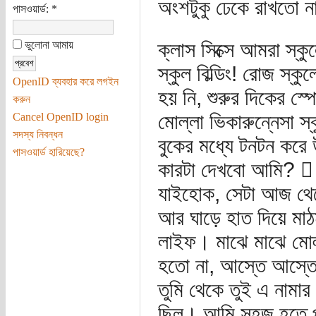
অংশটুকু ঢেকে রাখতো 
পাসওয়ার্ড:
*
ক্লাস সিক্সে আমরা স্কু
ভুলোনা আমায়
স্কুল বিল্ডিং! রোজ স্
OpenID ব্যবহার করে লগইন
হয় নি, শুরুর দিকের স্
করুন
মোল্লা ভিকারুন্নেসা স্
Cancel OpenID login
সদস্য নিবন্ধন
বুকের মধ্যে টনটন কর
পাসওয়ার্ড হারিয়েছে?
কারটা দেখবো আমি? 
যাইহোক, সেটা আজ থে
আর ঘাড়ে হাত দিয়ে মাঠম
লাইফ। মাঝে মাঝে মো
হতো না, আস্তে আস্তে 
তুমি থেকে তুই এ নামা
ছিল। আমি সহজ হতে পা