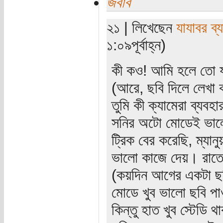
জবাব
২১ | লিখেছেন
যাযাবর ব্
১:০৯পূর্বাহ্ন)
কী কও! আমি হলে তো য
(আরে, ছবি দিলে লেখা 
তুমি কী ক্যামেরা ব্যবহ
সনির অটো মোডেই ভালো
ট্রিক বের করেছি, ম্যা
ভালো কাজে দেয়। রাত
(কয়দিন আগের একটা ছব
মোডে খুব ভালো ছবি পা
কিন্তু হাত খুব স্টেডি