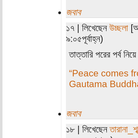
জবাব
১৭ | লিখেছেন
উচ্ছলা
[অ
৯:০৫পূর্বাহ্ন)
তাত্তারি পরের পর্ব নি
“Peace comes fro
Gautama Buddh
জবাব
১৮ | লিখেছেন
তারানা_শব