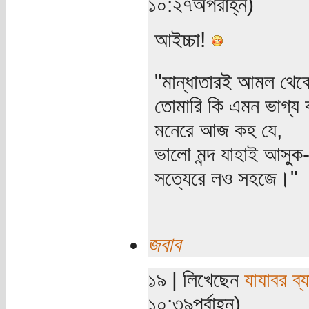
১০:২৭অপরাহ্ন)
আইচ্চা!
"মান্ধাতারই আমল থে
তোমারি কি এমন ভাগ্য 
মনেরে আজ কহ যে,
ভালো মন্দ যাহাই আসুক
সত্যেরে লও সহজে।"
জবাব
১৯ | লিখেছেন
যাযাবর ব্
১০:৩৯পূর্বাহ্ন)