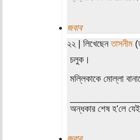
জবাব
২২ | লিখেছেন
তাসনীম
(ত
চলুক।
মল্লিকাকে মোল্লা বান
_____________
অন্ধকার শেষ হ'লে যে
জবাব