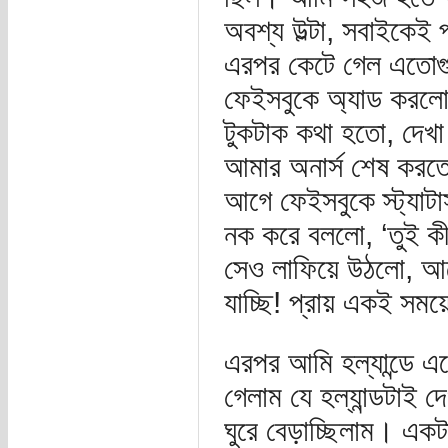
অবশ্য উল্টা, সবাইকেই 
এরপর কেটে গেল এতোগু
ফেইসবুকে অ্যাড করল
টুকটাক কথা হতো, দেখ
আমার অনার্স শেষ করতে
আগে ফেইসবুকে স্ট্যা
নক করে বললো, ‘তুই কী 
সেও লাফিয়ে উঠলো, আরে
যাচ্ছি! প্রায় একই সম
এরপর আমি হল্যান্ডে এ
গেলাম যে হল্যান্ডটাই 
ঘুরে বেড়াচ্ছিলাম। একট