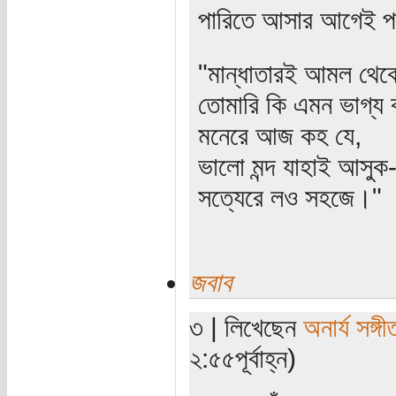
পারিতে আসার আগেই পর্ব
"মান্ধাতারই আমল থে
তোমারি কি এমন ভাগ্য 
মনেরে আজ কহ যে,
ভালো মন্দ যাহাই আসুক
সত্যেরে লও সহজে।"
জবাব
৩ | লিখেছেন
অনার্য সঙ্গী
২:৫৫পূর্বাহ্ন)