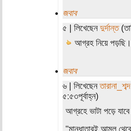
জবাব
৫ | লিখেছেন
দুর্দান্ত
(তার
আগ্রহ নিয়ে পড়ছি
জবাব
৬ | লিখেছেন
তারানা_শব্দ
৫:৫৩পূর্বাহ্ন)
আগ্রহে ভাটা পড়ে যাবে 
"মান্ধাতারই আমল থে