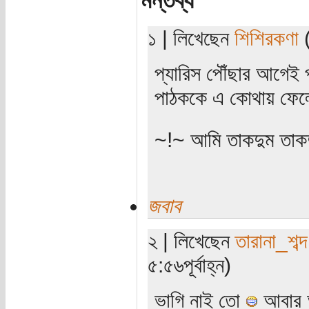
মন্তব্য
১ | লিখেছেন
শিশিরকণা
(
প্যারিস পৌঁছার আগেই
পাঠককে এ কোথায় ফেলে
~!~ আমি তাকদুম তাকদ
জবাব
২ | লিখেছেন
তারানা_শব্দ
৫:৫৬পূর্বাহ্ন)
ভাগি নাই তো
আবার আ