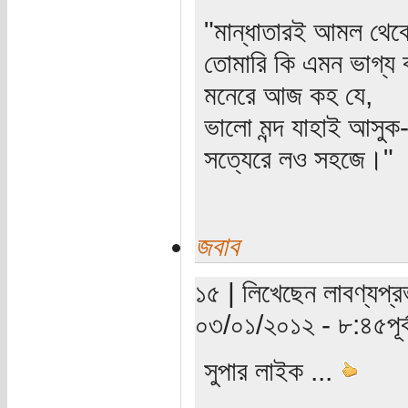
"মান্ধাতারই আমল থে
তোমারি কি এমন ভাগ্য 
মনেরে আজ কহ যে,
ভালো মন্দ যাহাই আসুক
সত্যেরে লও সহজে।"
জবাব
১৫ | লিখেছেন লাবণ্যপ্রভ
০৩/০১/২০১২ - ৮:৪৫পূর্ব
সুপার লাইক ...