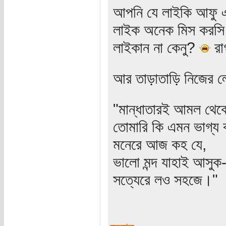
আপনি যে লাইকি আফু 
লাইক অনেক মিস করসি
লাইকান না কেনু?
রা
আর তাড়াতাড়ি নিজের লে
"মান্ধাতারই আমল থে
তোমারি কি এমন ভাগ্য 
মনেরে আজ কহ যে,
ভালো মন্দ যাহাই আসুক
সত্যেরে লও সহজে।"