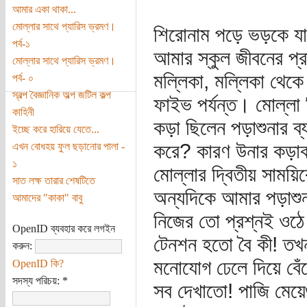
আমার একা থাকা...
মোল্লার সাথে প্যারিস ভ্রমণ।
শিরোনাম পড়ে ভড়কে যা
পর্ব-১
আমার স্কুল জীবনের প্র
মোল্লার সাথে প্যারিস ভ্রমণ।
মল্লিকা, মল্লিকা থেক
পর্ব- ০
স্বল্প বৈজ্ঞানিক অল্প জটিল কল্প
ফাইভ পর্যন্ত। মোল্লা
কাহিনী
কড়া ছিলেন পড়াশুনার ব
ইচ্ছে করে হারিয়ে যেতে...
করে? কারণ উনার কড়াক
এখন বোধহয় ফুল ছড়ানোর পালা -
১
মোল্লার দ্বিতীয় সাময়
সাত লক্ষ তারার শেষটিতে
অন্যদিকে আমার পড়াশু
আমাদের "কাকা" বাবু
নিজের তো প্রশ্নই ওঠে
OpenID ব্যবহার করে লগইন
টেনশন হতো বৈ কী! তখ
করুন:
মনোযোগ ঢেলে দিয়ে বেঁ
OpenID কি?
সদস্য পরিচয়:
*
সব দেখাতো! পাজি মেয়েগু