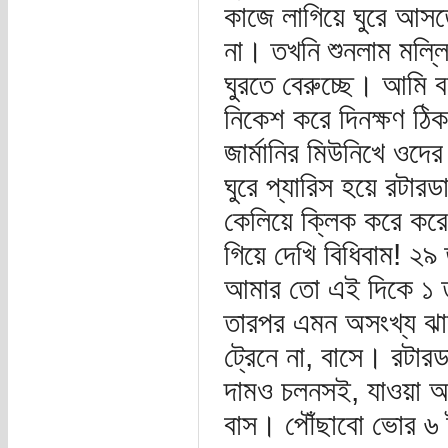
কাজে লাগিয়ে ঘুরে আস
না। তখনি শুনলাম মল্ল
ঘুরতে বেরুচ্ছে। আমি
নিকেশ করে দিনক্ষণ ঠিক
জার্মানির মিউনিখে ওদে
ঘুরে প্যারিস হয়ে রটারড
কেলিয়ে ক্লিক করে করে
গিয়ে দেখি বিধিবাম! ২
আমার তো এই দিকে ১ ত
তারপর এমন অসংখ্য ঝাম
ট্রেনে না, বাসে। রটারড
দামও চলনসই, যাওয়া আ
বাস। পৌঁছাবো ভোর ৬ টা