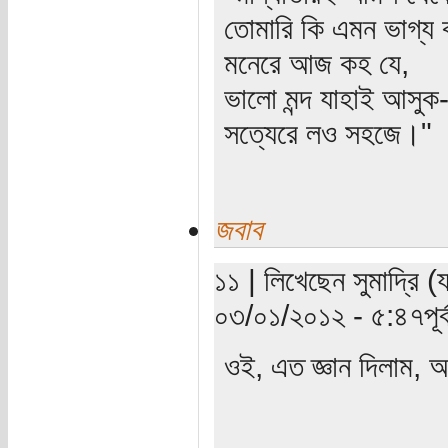
তোমারি কি এমন ভাগ্য 
মনেরে আজ কহ যে,
ভালো মন্দ যাহাই আসুক
সত্যেরে লও সহজে।"
জবাব
১১ | লিখেছেন সুমাদ্রি (
০৩/০১/২০১২ - ৫:৪৭পূর্ব
ওই, এত জ্ঞান দিলাম, আ