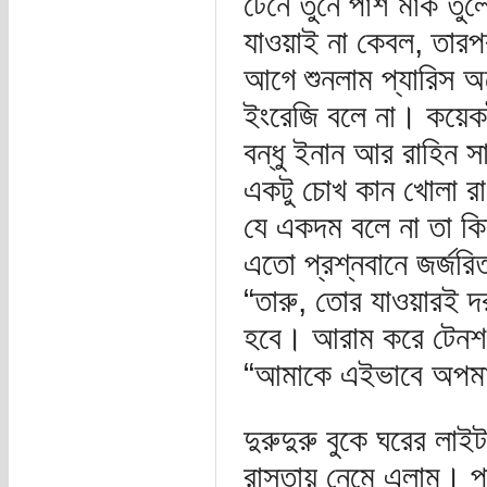
টেনে তুনে পাশ মার্ক ত
যাওয়াই না কেবল, তারপর
আগে শুনলাম প্যারিস অ
ইংরেজি বলে না। কয়েকটা
বন্ধু ইনান আর রাহিন 
একটু চোখ কান খোলা র
যে একদম বলে না তা ক
এতো প্রশ্নবানে জর্জরি
“তারু, তোর যাওয়ারই 
হবে। আরাম করে টেনশন
“আমাকে এইভাবে অপমান
দুরুদুরু বুকে ঘরের লাই
রাস্তায় নেমে এলাম। প