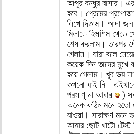
আপুর বন্ধুর বাসার। এ
হবে। প্রেমের প্রপোজা
লিখে দিতাম। আদা জল 
মিলাতে হিমশিম খেতে খেত
শেষ করলাম। তারপর দৌঁ
গেলাম। যারা বলে মেয়েদ
কয়েক দিন তাদের মুখে ঝ
হয়ে গেলাম। খুব ভয় ল
কখনো যাই নি। এইখানে
পরমাণু না আবার
) সব
অনেক কঠিন মনে হতো এই
যাওয়া। সারাক্ষণ মনে 
আমার ছোট খাটো টেস্ট নি