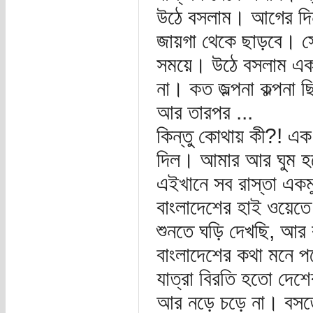
উঠে বসলাম। আগের দিন
জায়গা থেকে ছাড়বে। স
সময়ে। উঠে বসলাম একদ
না। কত জল্পনা কল্পনা
আর তারপর ...
কিন্তু কোথায় কী?! এক
দিল। আমার আর ঘুম হল
এইখানে সব রাস্তা এক
বাংলাদেশের হাই ওয়েতে
শুনতে ঘড়ি দেখছি, আর 
বাংলাদেশের কথা মনে প
যাত্রা বিরতি হতো দেশে
আর নড়ে চড়ে না। বসতে 