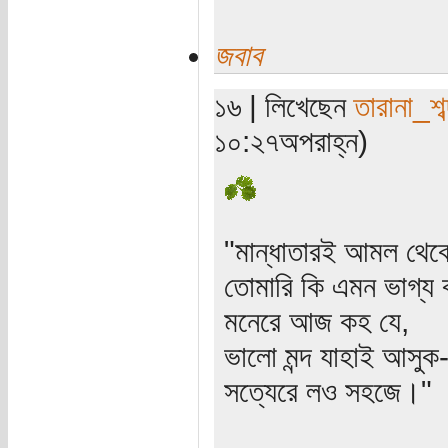
জবাব
১৬ | লিখেছেন
তারানা_শব
১০:২৭অপরাহ্ন)
"মান্ধাতারই আমল থে
তোমারি কি এমন ভাগ্য 
মনেরে আজ কহ যে,
ভালো মন্দ যাহাই আসুক
সত্যেরে লও সহজে।"