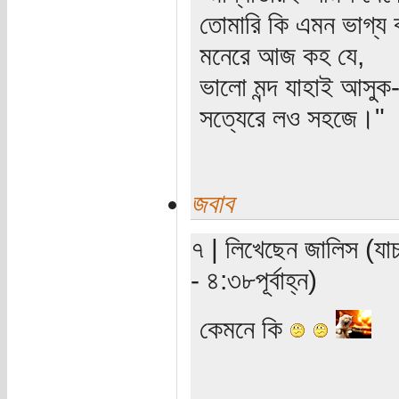
তোমারি কি এমন ভাগ্য 
মনেরে আজ কহ যে,
ভালো মন্দ যাহাই আসুক
সত্যেরে লও সহজে।"
জবাব
৭ | লিখেছেন জালিস (যা
- ৪:৩৮পূর্বাহ্ন)
কেমনে কি