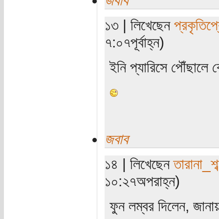
১৩ | লিখেছেন
প্রকৃতিপ্
৭:০৭পূর্বাহ্ন)
ইনি প্যারিসে পৌঁছাল
জবাব
১৪ | লিখেছেন
তারানা_শব
১০:২৭অপরাহ্ন)
ফুন লম্বর দিলেন, জানা