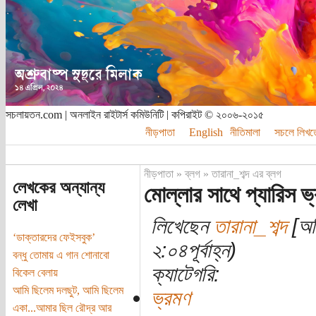
সচলায়তন.com | অনলাইন রাইটার্স কমিউনিটি | কপিরাইট © ২০০৬-২০১৫
নীড়পাতা
English
নীতিমালা
সচলে লিখত
নীড়পাতা
»
ব্লগ
»
তারানা_শব্দ এর ব্লগ
লেখকের অন্যান্য
মোল্লার সাথে প্যারিস ভ
লেখা
লিখেছেন
তারানা_শব্দ
[অত
‘ডাক্তারদের ফেইসবুক’
২:০৪পূর্বাহ্ন)
বন্ধু তোমায় এ গান শোনাবো
ক্যাটেগরি:
বিকেল বেলায়
আমি ছিলেম দলছুট, আমি ছিলেম
ভ্রমণ
একা...আমার ছিল রৌদ্র আর