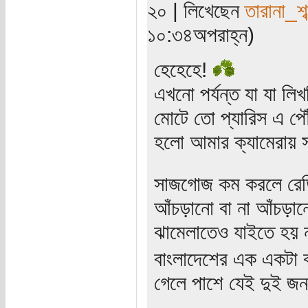
২০ | লিখেছেন
তারানা_শব
১০:৩৪অপরাহ্ন)
হেহেহে!
এখনো পর্যন্ত যা যা ল
মোটে তো প্যারিস এ পৌঁ
হলো আমার ক্যামেরায় 
সাজগোজ কম করলে রেডি
আঁচড়ানো বা না আঁচড়ান
ঝামেলাতেও যাইতে হয় 
বাংলাদেশের এক একটা 
গেলে পাশে যেই দুই জন