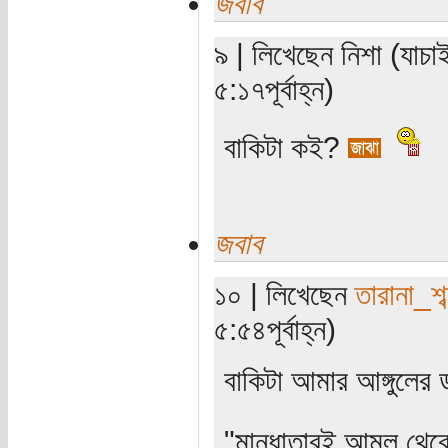
জবাব
৯ | লিখেছেন নিশা (যাচা
৫:১৭পূর্বাহ্ন)
বাকিটা কই?
জবাব
১০ | লিখেছেন
তারানা_শব
৫:৫৪পূর্বাহ্ন)
বাকিটা আমার আঙ্গুলের
"মান্ধাতারই আমল থে