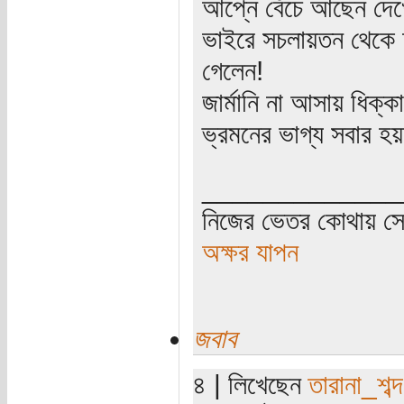
আপ্নে বেঁচে আছেন দে
ভাইরে সচলায়তন থেকে চা
গেলেন!
জার্মানি না আসায় ধিক্
ভ্রমনের ভাগ্য সবার হ
_____________
নিজের ভেতর কোথায় সে 
অক্ষর যাপন
জবাব
৪ | লিখেছেন
তারানা_শব্দ