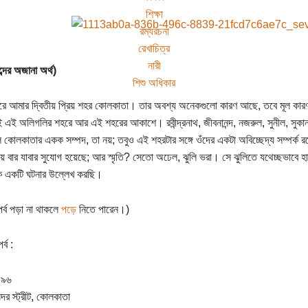
শিক্ষা
রম্যরচনা
রেখাচিত্র
নারী
্দের অজানা অর্থ)
শিশু অধিকার
রে আমার দ্বিতীয় প্রিয় শহর কোলকাতা। তার অবশ্য অনেকগুলো কারণ আছে, তবে মূল কার
াই এই অলিগলির শহরে আর এই শহরের আকাশে। রবীন্দ্রনাথ, জীবনানন্দ, নজরুল, সুনীল, সুক
 কোলকাতার একক সম্পদ, তা নয়; তবুও এই শহরটার সঙ্গে ওঁদের একটা অবিচ্ছেদ্য সম্পর্
নয় বার যাবার সুযোগ হয়েছে; আর স্মৃতি? সেতো অঢেল, ঝুলি ভরা। সে ঝুলিতে যথেচ্ছভাবে হাত
গিক একটি ঘটনার উল্লেখ করছি।
র্ব পড়া না থাকলে
পড়ে
নিতে পারেন।)
র্ব :
৯৯৬
সদর স্ট্রীট, কোলকাতা