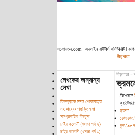
সচলায়তন.com | অনলাইন রাইটার্স কমিউনিটি | ক
নীড়পাতা
নীড়পাতা
»
লেখকের অন্যান্য
ভ্রমন
লেখা
লিখেছেন
ঈ
ফিনল্যান্ডে মঙ্গল শোভাযাত্রা
ক্যাটেগরি:
মহাকাব্যের পঙক্তিমালা
ভ্রমণ
সাম্প্রদায়িক বিষবৃক্ষ
কোলকাতা
চাইর কলোনী (খসড়া পর্ব ২)
যুবা (১৮ বছ
চাইর কলোনী (খসড়া পর্ব ১)