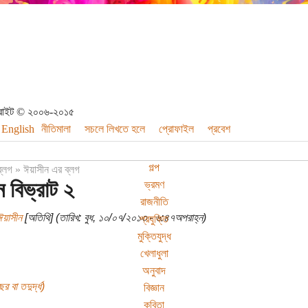
পিরাইট © ২০০৬-২০১৫
English
নীতিমালা
সচলে লিখতে হলে
প্রোফাইল
প্রবেশ
গল্প
ব্লগ
»
ঈয়াসীন এর ব্লগ
ে বিভ্রাট ২
ভ্রমণ
রাজনীতি
য়াসীন
[অতিথি] (তারিখ: বুধ, ১০/০৭/২০১৩ - ৬:৪৭অপরাহ্ন)
প্রযুক্তি
মুক্তিযুদ্ধ
খেলাধুলা
অনুবাদ
র বা তদুর্দ্ধ)
বিজ্ঞান
কবিতা