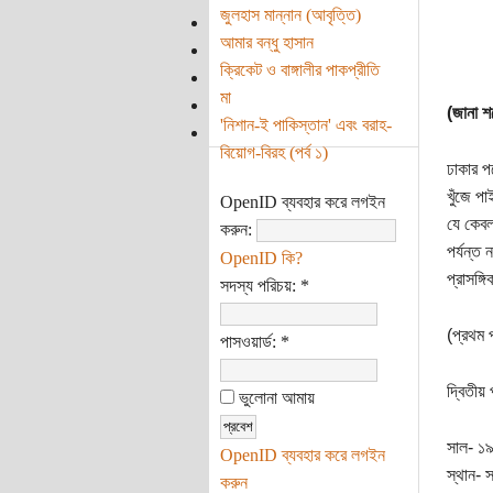
জুলহাস মান্নান (আবৃত্তি)
আমার বন্ধু হাসান
ক্রিকেট ও বাঙ্গালীর পাকপ্রীতি
মা
(জানা শব
'নিশান-ই পাকিস্তান' এবং বরাহ-
বিয়োগ-বিরহ (পর্ব ১)
ঢাকার প
খুঁজে প
OpenID ব্যবহার করে লগইন
যে কেবল
করুন:
পর্যন্ত 
OpenID কি?
প্রাসঙ্
সদস্য পরিচয়:
*
(প্রথম প
পাসওয়ার্ড:
*
দ্বিতীয় প
ভুলোনা আমায়
সাল- ১
OpenID ব্যবহার করে লগইন
স্থান- 
করুন