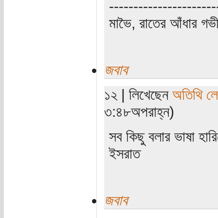
----------------------
মাভৈ, রাতের আঁধার গ
জবাব
১২ | লিখেছেন
অতিথি ল
৩:৪৮অপরাহ্ন)
সব কিছু বলার ভাষা হার
ইসরাত
জবাব