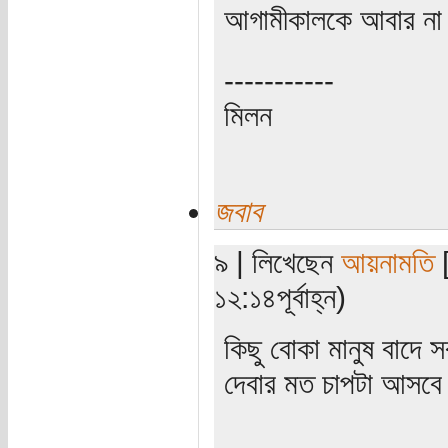
আগামীকালকে আবার না 
-----------
মিলন
জবাব
৯ | লিখেছেন
আয়নামতি
[
১২:১৪পূর্বাহ্ন)
কিছু বোকা মানুষ বাদে স
দেবার মত চাপটা আসবে