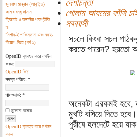
দেশচিন্তা
জুলহাস মান্নান (আবৃত্তি)
গোলাম আযমের ফাঁসি চা
আমার বন্ধু হাসান
ক্রিকেট ও বাঙ্গালীর পাকপ্রীতি
সববয়সী
মা
'নিশান-ই পাকিস্তান' এবং বরাহ-
সচলে কিংবা সচল পাঠক
বিয়োগ-বিরহ (পর্ব ১)
করতে পারেন? হয়তো আছ
OpenID ব্যবহার করে লগইন
করুন:
OpenID কি?
সদস্য পরিচয়:
*
পাসওয়ার্ড:
*
অনেকটা এরকমই হবে, 
ভুলোনা আমায়
মুখটি বসিয়ে দিতে হব
পুরীষে হলদেটে হয়ে যা
OpenID ব্যবহার করে লগইন
করুন