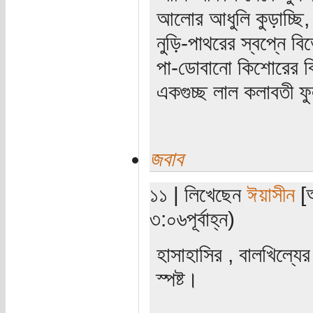
আলোর আধুলি কুড়াচ্ছি,
নুড়ি-পাথরের স্বপ্নে ব
পা-ডোবানো কিশোরের বি
একগুচ্ছ লাল কলাবতী ফু
জবাব
১১ | লিখেছেন
ঈয়াসীন
[অ
৩:০৬পূর্বাহ্ন)
হাসাহাসির , বালখিল্যে
স্পষ্ট।