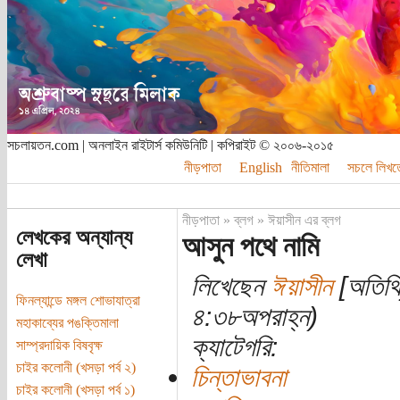
সচলায়তন.com | অনলাইন রাইটার্স কমিউনিটি | কপিরাইট © ২০০৬-২০১৫
নীড়পাতা
English
নীতিমালা
সচলে লিখত
নীড়পাতা
»
ব্লগ
»
ঈয়াসীন এর ব্লগ
লেখকের অন্যান্য
আসুন পথে নামি
লেখা
লিখেছেন
ঈয়াসীন
[অতিথি]
ফিনল্যান্ডে মঙ্গল শোভাযাত্রা
৪:৩৮অপরাহ্ন)
মহাকাব্যের পঙক্তিমালা
ক্যাটেগরি:
সাম্প্রদায়িক বিষবৃক্ষ
চাইর কলোনী (খসড়া পর্ব ২)
চিন্তাভাবনা
চাইর কলোনী (খসড়া পর্ব ১)