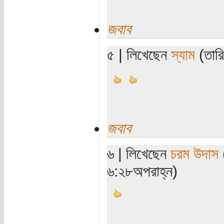
জবাব
৫ | লিখেছেন
স্যাম
(তারি
জবাব
৬ | লিখেছেন
চরম উদাস
(
৬:২৮অপরাহ্ন)