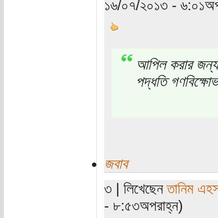
১৬/০৭/২০১৩ - ৬:০১অপ
আপিল করার জন্য 
পদ্ধতি গণবিক্ষো
জবাব
৩ | লিখেছেন
তানিম এহস
- ৮:৫৩অপরাহ্ন)