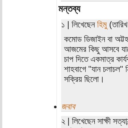
মন্তব্য
১ | লিখেছেন
হিমু
(তারিখ
কমোড ডিজাইন বা অট্টহা
আজমের কিছু আসবে যাব
চাপ দিতে একমাত্র কার
শাহবাগে "যান চলাচল" ন
সক্রিয় ছিলো।
জবাব
২ | লিখেছেন সাক্ষী সত্যা