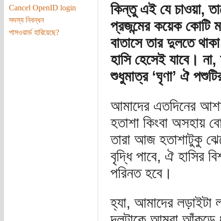
কিন্তু এই যে চাওয়া,
Cancel OpenID login
সদস্য নিবন্ধন
প্রজন্মের কয়েক কোটি ম
পাসওয়ার্ড হারিয়েছে?
বাতাসে তার দুলতে থাকা 
হাসি হেসেই যাবে। না, 
শুধুমাত্র ‘ঘৃণা’ ঐ পশুটি
আমাদের এতদিনের আশা, 
হতাশা কিংবা অসহায় ব
তারা আজ হতাশাটুকু ঝেড
বৃদ্ধি পাবে, ঐ হাসির বি
পরিনত হবে।
হ্যা, আমাদের লড়াইটা 
দলটাকে আমরা আঁকড়ে ধ