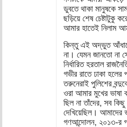
ডুবতে থাকা মানুষকে সা
ছড়িয়ে শেষ চেষ্টাটুক
আমার হাতেই নিলাম আমা
কিন্তু এই অদ্ভুত আঁধা
না। যেমন জানতো না সেই
নির্ধারিত হরতাল রাজনৈত
গভীর রাতে ঢাকা হলের 
তরুনেরাই পুলিশের বন্দ
ওরা আমার মুখের ভাষা কা
ছিল না তাঁদের, সব কিছু
দেখিয়েছিল। আমাদের ভ
গণআন্দোলন, ২০১৩-র 