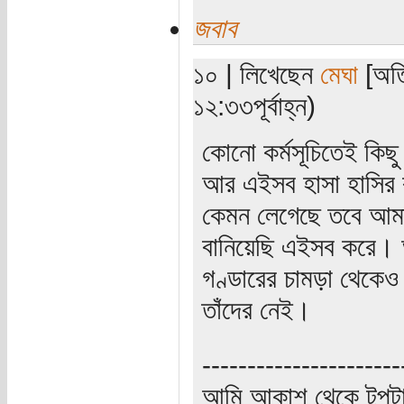
জবাব
১০ | লিখেছেন
মেঘা
[অতি
১২:৩৩পূর্বাহ্ন)
কোনো কর্মসূচিতেই কিছু
আর এইসব হাসা হাসির ক
কেমন লেগেছে তবে আমা
বানিয়েছি এইসব করে। 
গণ্ডারের চামড়া থেকেও ম
তাঁদের নেই।
----------------------
আমি আকাশ থেকে টুপটা