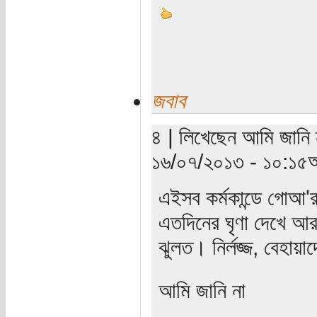
জবাব
৪ | লিখেছেন আমি জানি ন
১৬/০৭/২০১৩ - ১০:১৫অ
এইসব কর্মকান্ডে গোআ'
এতদিনের ঘৃণা দেখে আ
ঝুলত। নির্লজ্জ, বেহায়
আমি জানি না