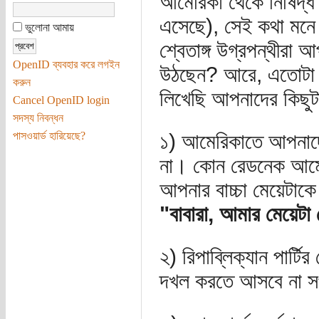
আমেরিকা থেকে নিষিদ্ধ
এসেছে), সেই কথা মনে 
ভুলোনা আমায়
শ্বেতাঙ্গ উগ্রপন্থীরা
OpenID ব্যবহার করে লগইন
উঠছেন? আরে, এতোটা ভ
করুন
লিখেছি আপনাদের কিছু
Cancel OpenID login
সদস্য নিবন্ধন
পাসওয়ার্ড হারিয়েছে?
১) আমেরিকাতে আপনাদের 
না। কোন রেডনেক আমে
আপনার বাচ্চা মেয়েটাকে
"বাবারা, আমার মেয়ে
২) রিপাব্লিক্যান পার্ট
দখল করতে আসবে না সপর