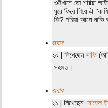
ওইখানে তো শরিয়া আই
ঘুরে ফিরে গিয়ে ঐ "কাফ
কি? শরিয়া আগে নাকি 
জবাব
২০ | লিখেছেন
সাফি
(তার
সহমত।
জবাব
২১ | লিখেছেন
সোহেল ই