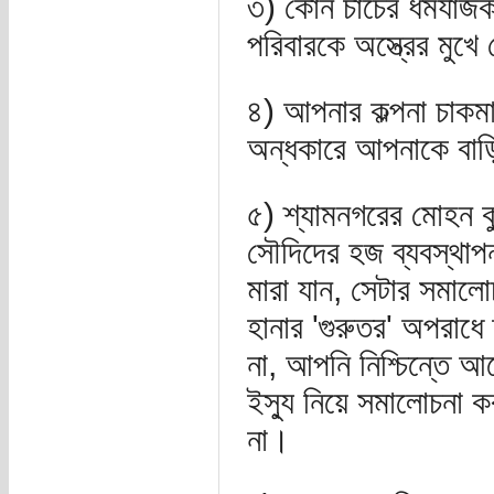
৩) কোন চার্চের ধর্মযা
পরিবারকে অস্ত্রের মুখে
৪) আপনার কল্পনা চাকমা
অন্ধকারে আপনাকে বাড়ি
৫) শ্যামনগরের মোহন ক
সৌদিদের হজ ব্যবস্থাপনা
মারা যান, সেটার সমালো
হানার 'গুরুতর' অপরাধ
না, আপনি নিশ্চিন্তে আ
ইস্যু নিয়ে সমালোচনা
না।