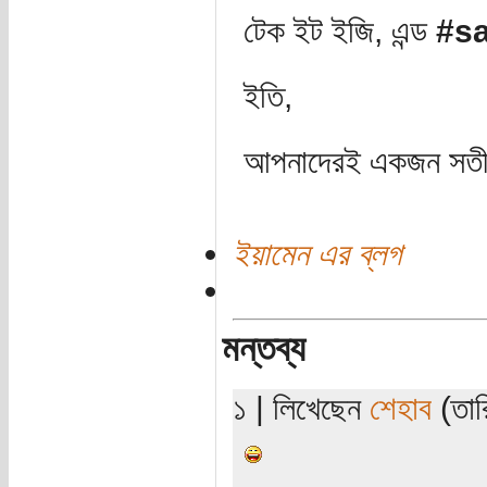
টেক ইট ইজি, এন্ড
#s
ইতি,
আপনাদেরই একজন সতীর্
ইয়ামেন এর ব্লগ
মন্তব্য
১ | লিখেছেন
শেহাব
(তারি