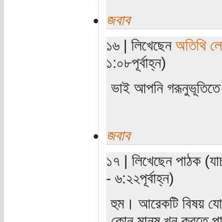
জবাব
১৬ | লিখেছেন
অতিথি ল
১:০৮পূর্বাহ্ন)
ভাই আপনি গরূনুভূতি
জবাব
১৭ | লিখেছেন পাঠক (যা
- ৬:২২পূর্বাহ্ন)
হুম। আরেকটি বিষয় যোগ
কোন মানুষ খুন করতে প