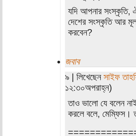
যদি আপনার সংস্কৃতি, ঐ
দেশের সংস্কৃতি আর মূল
করবেন?
জবাব
৯ | লিখেছেন
সাইফ তাহ
১২:৩০অপরাহ্ন)
তাও ভালো যে বলেন নাই
করলে বলে, মেম্ফিস। ত
============