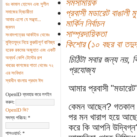
সমসাময়িক
ডঃ কামাল হোসেন এবং সুশীল
প্রবাসী মডারেট বাঙালী ম
সমাজের দ্বিচারীতা
আবার এলো যে সন্ধ্যা...
মার্কিন নির্বাচন
জ্বলন
সাম্প্রদায়িকতা
সংবাদপত্রের আর্কাইভ থেকেঃ
কিশোর (১০ বছর বা তদুর্দ
মুক্তিযুদ্ধ নিয়ে কুরুচিপূর্ণ বাণিজ্য
হরেক রকমের অজুহাত এবং একটি
চিঠিটা সবার জন্য নয়, কি
অব্যর্থ কেপি টেস্টের গল্প
খবরের কাগজের পাতা থেকেঃ ৭২
প্রযোজ্য
এর সংবিধান
স্বাধীন বাংলায় প্রথম ঈদ
আমার প্রবাসী "মডারেট
OpenID ব্যবহার করে লগইন
করুন:
কেমন আছেন? গতকাল নির্ব
OpenID কি?
পর মন খারাপ হয়ে আছে 
সদস্য পরিচয়:
*
করে কি আপনি উদ্বিগ্ন
পাসওয়ার্ড:
*