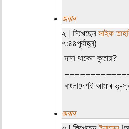
জবাব
২ | লিখেছেন
সাইফ তাহ
৭:৪৪পূর্বাহ্ন)
দাদা থাকেন কুতায়?
============
বাংলাদেশই আমার ভূ-স্বর্গ
জবাব
৩ | লিখেছেন
ইয়ামেন
[অত