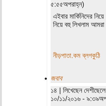
৫:৫৫অপরাহ্ন)
এইবার মার্কিনিদের নিয়ে 
নিয়ে বহু লিখলাম আমর
নীড়পাতা.কম ব্লগকুঠি
জবাব
১৪ | লিখেছেন দেশীছেলে 
১০/১১/২০১৬ - ৯:৩৯অপর