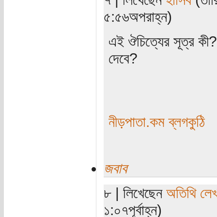
৫:৫৬অপরাহ্ন)
এই ঔচিত্যের সূত্র কী? 
দেবে?
নীড়পাতা.কম ব্লগকুঠি
জবাব
৮ | লিখেছেন
অতিথি লে
১:০৭পূর্বাহ্ন)