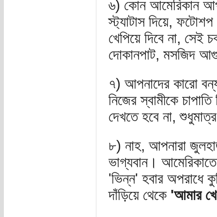
৬) কোন আমেরিকান আপন
স্ট্যাটাস দিয়ে, ফটোশপ
খেপিয়ে দিবে না, সেই চ
দোকানপাট, মসজিদ আগুন
৭) আপনাদের কারো বন্য
নিজের স্বামীকে চাপাতি 
দেখতে হবে না, শুধুমাত্
৮) নাহ, আপনারা জুলহাজ
ভাগ্যবান। আমেরিকাতে
'ভিন্ন' হবার অপরাধে ক
দাঁড়িয়ে থেকে
'আমার খ