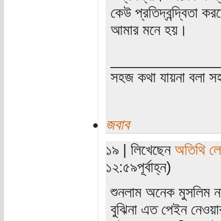
কেউ প্রতিদ্বন্দ্বিতা
আমার মনে হয়।
_____________
সহজ কথা যায়না বলা স
জবাব
১৯ | লিখেছেন
অতিথি ল
১২:৫৯পূর্বাহ্ন)
শুনলাম অনেক মুসলিম ন
বুঝিনা এত পেইন নেওয়