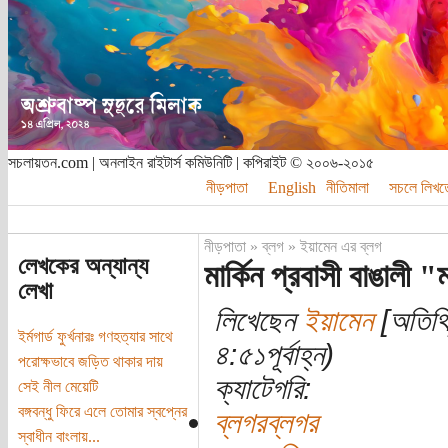
সচলায়তন.com | অনলাইন রাইটার্স কমিউনিটি | কপিরাইট © ২০০৬-২০১৫
নীড়পাতা
English
নীতিমালা
সচলে লিখত
নীড়পাতা
»
ব্লগ
»
ইয়ামেন এর ব্লগ
লেখকের অন্যান্য
মার্কিন প্রবাসী বাঙালী
লেখা
লিখেছেন
ইয়ামেন
[অতিথি]
ইর্মগার্ড ফুর্খনারঃ গণহত্যার সাথে
৪:৫১পূর্বাহ্ন)
পরোক্ষভাবে জড়িত থাকার দায়
ক্যাটেগরি:
সেই নীল মেয়েটি
বঙ্গবন্ধু ফিরে এলে তোমার স্বপ্নের
ব্লগরব্লগর
স্বাধীন বাংলায়...