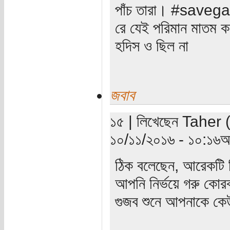
পাঁচ তারা। #savegaz
রে যেই পরিমান মাতম কর
হদিস ও ছিল না
জবাব
১৫ | লিখেছেন Taher (যা
১০/১১/২০১৬ - ১০:১৬অপ
ঠিক বলেছেন, আরেকটি
আপনি নির্ভয়ে গরু কো
গুজব শুনে আপনাকে ক