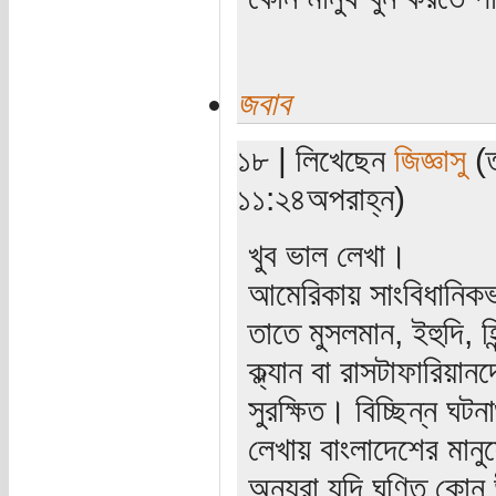
জবাব
১৮ | লিখেছেন
জিজ্ঞাসু
(ত
১১:২৪অপরাহ্ন)
খুব ভাল লেখা।
আমেরিকায় সাংবিধানিকভ
তাতে মুসলমান, ইহুদি, হি
ক্ল্যান বা রাসটাফারি
সুরক্ষিত। বিচ্ছিন্ন 
লেখায় বাংলাদেশের মানুষ
অন্যরা যদি ঘৃণিত কোন