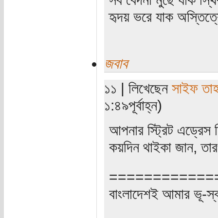
হৃদয় ভরে যাক অস্তিত্ব
জবাব
১১ | লিখেছেন
সাইফ তা
১:৪৯পূর্বাহ্ন)
আপনার স্ট্রিট এড্রেস 
কয়দিন থাইকা জান, তার
============
বাংলাদেশই আমার ভূ-স্বর্গ