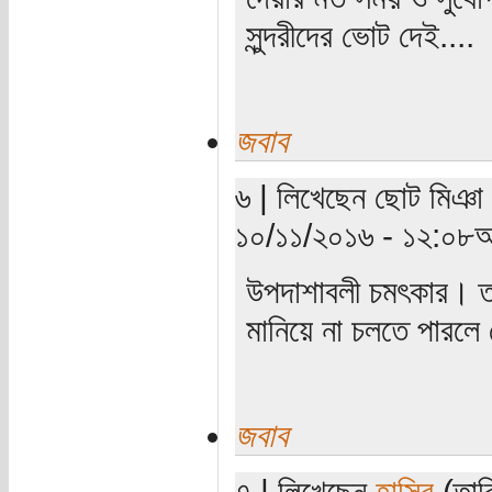
সুন্দরীদের ভোট দেই....
জবাব
৬ | লিখেছেন ছোট মিঞা (
১০/১১/২০১৬ - ১২:০৮অ
উপদাশাবলী চমৎকার। তব
মানিয়ে না চলতে পারলে
জবাব
৭ | লিখেছেন
হাসিব
(তারি