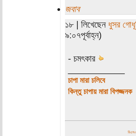
জবাব
১৮ | লিখেছেন
ধুসর গোধূ
৯:০৭পূর্বাহ্ন)
- চমৎকার
___________
চাপা মারা চলিবে
কিন্তু চাপায় মারা বিপজ্জনক
বিএ