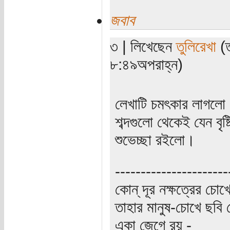
জবাব
৩ | লিখেছেন
তুলিরেখা
(ত
৮:৪৯অপরাহ্ন)
লেখাটি চমৎকার লাগলো। 
শব্দগুলো থেকেই যেন বৃষ
শুভেচ্ছা রইলো।
----------------------
কোন্‌ দূর নক্ষত্রের চোখে
তাহার মানুষ-চোখে ছবি 
একা জেগে রয় -