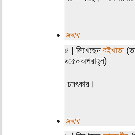
জবাব
৫ | লিখেছেন
বইখাতা
(তা
৯:৫০অপরাহ্ন)
চমৎকার।
জবাব