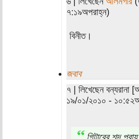
৬ | লিখেছেন
আলমগীর
(ত
৭:১৯অপরাহ্ন)
বিনীত।
জবাব
৭ | লিখেছেন বন্যরানা [অ
১৯/০১/২০১০ - ১০:৫২অ
গিটারের শব্দ প্রায়