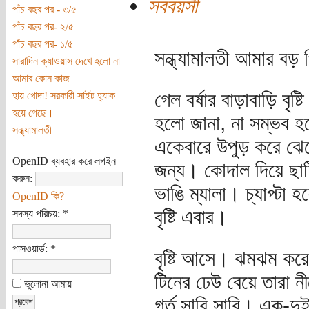
সববয়সী
পাঁচ বছর পর - ৩/৫
পাঁচ বছর পর- ২/৫
পাঁচ বছর পর- ১/৫
সন্ধ্যামালতী আমার বড় প
সারাদিন ক্যাওয়াস দেখে হলো না
আমার কোন কাজ
গেল বর্ষার বাড়াবাড়ি ব
হায় খোদা! সরকারী সাইট হ্যাক
হয়ে গেছে।
হলো জানা, না সম্ভব হল
সন্ধ্যামালতী
একেবারে উপুড় করে ঝেড়
OpenID ব্যবহার করে লগইন
জন্য। কোদাল দিয়ে ছাটি
করুন:
ভাঙি ম্যালা। চ্যাপ্টা 
OpenID কি?
বৃষ্টি এবার।
সদস্য পরিচয়:
*
পাসওয়ার্ড:
*
বৃষ্টি আসে। ঝমঝম করে 
টিনের ঢেউ বেয়ে তারা 
ভুলোনা আমায়
গর্ত সারি সারি। এক-দুই-