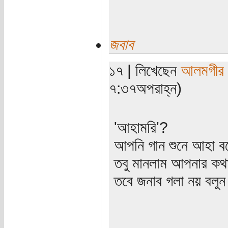
জবাব
১৭ | লিখেছেন
আলমগীর
৭:৩৭অপরাহ্ন)
'আহামরি'?
আপনি গান শুনে আহা বল
তবু মানলাম আপনার কথ
তবে জনাব গলা নয় বলু