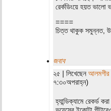
রের্কডিংয়ে হয়ত ভালো
====
চিত্ত থাকুক সমুন্নত, উ
জবাব
২৫ | লিখেছেন
আলমগীর
৭:৩০অপরাহ্ন)
হ্যান্ডিক্যামে রেকর্ড কর
ভয়েসের ইকোটা গীটারে