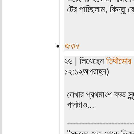
টের পাচ্ছিলাম, কিন্তু
জবাব
২৬ | লিখেছেন
তিথীডোর
১২:১২অপরাহ্ন)
লেখার প্রথমাংশ বড্ড সুন
গানটাও...
----------------------
"সুন্দরের হাত থেকে ভিক্