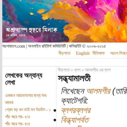
সচলায়তন.com | অনলাইন রাইটার্স কমিউনিটি | কপিরাইট © ২০০৬-২০১৫
নীড়পাতা
English
নীতিমালা
সচলে লিখত
নীড়পাতা
»
ব্লগ
»
আলমগীর এর ব্লগ
লেখকের অন্যান্য
সন্ধ্যামালতী
লেখা
লিখেছেন
আলমগীর
(তারি
একজন আয়নাঅলার জন্য শুভ
ক্যাটেগরি:
কামনা
ব্লগরব্লগর
প্রেম বড় ধন তাই মন উচাটন - ১
পাঁচ বছর পর- ৫/৫
বিন্ধ্যাপর্বত
পাঁচ বছর পর- ৪/৫