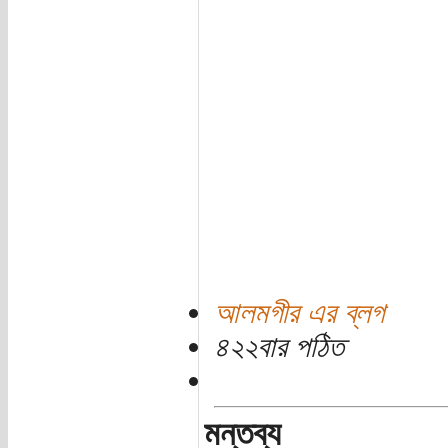
আলমগীর এর ব্লগ
৪২২বার পঠিত
মন্তব্য