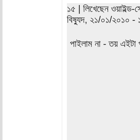
১৫ | লিখেছেন ওয়াইল্ড-
বিষ্যুদ, ২১/০১/২০১০ - ১১
পাইলাম না - তয় এইটা