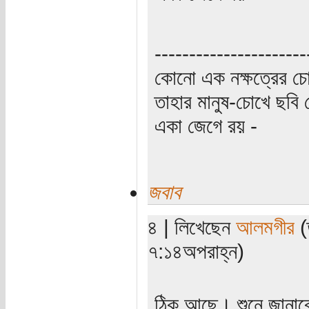
----------------------
কোনো এক নক্ষত্রের চো
তাহার মানুষ-চোখে ছবি 
একা জেগে রয় -
জবাব
৪ | লিখেছেন
আলমগীর
(
৭:১৪অপরাহ্ন)
ঠিক আছে। শুনে জানা