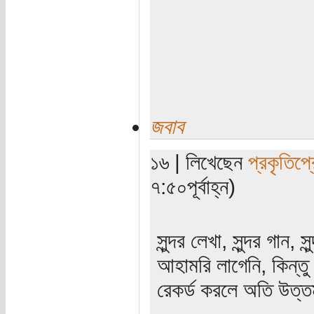
জবাব
১৬ | লিখেছেন
প্রকৃতিপ্
৭:৫০পূর্বাহ্ন)
সুন্দর লেখা, সুন্দর গা
আহামরি লাগেনি, কিন্
রেকর্ড করলে অতি উত্