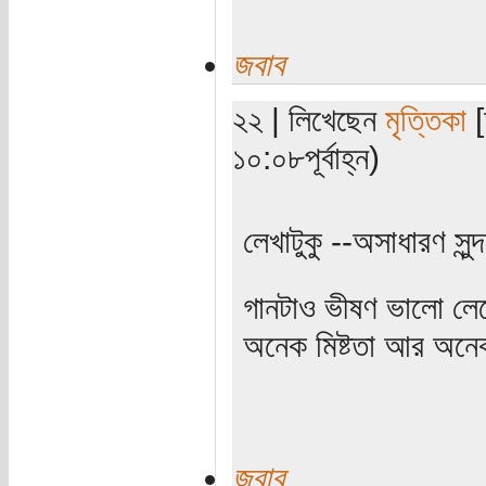
জবাব
২২ | লিখেছেন
মৃত্তিকা
[
১০:০৮পূর্বাহ্ন)
লেখাটুকু --অসাধারণ সুন
গানটাও ভীষণ ভালো লেগ
অনেক মিষ্টতা আর অনেক 
জবাব