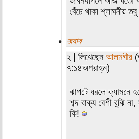
জীবনযাপনে আজ যতো ক্
বেঁচে থাকা শ্লাঘনীয় ত
জবাব
২ | লিখেছেন
আলমগীর
(ত
৭:১৪অপরাহ্ন)
ঝাপটে ধরলে ক্যামনে হ
শব্দ বাক্য বেশী বুঝি না
কি!