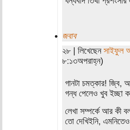
ধন্যবাদ তিথী প্রশংসার
জবাব
২৮ | লিখেছেন
সাইফুল 
৮:১৩অপরাহ্ন)
গানটা চমত্কার! জ্বি
গন্ধ পেলেও খুব ইচ্ছা 
লেখা সম্পর্কে আর কী 
তো দেখিইনি, এমনিতে