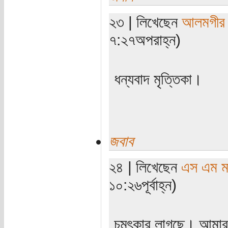
২৩ | লিখেছেন
আলমগীর
৭:২৭অপরাহ্ন)
ধন্যবাদ মৃত্তিকা।
জবাব
২৪ | লিখেছেন
এস এম মাহ
১০:২৬পূর্বাহ্ন)
চমৎকার লাগছে। আমার ম