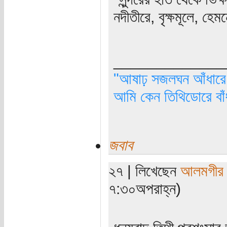
নদীতীরে, বৃক্ষমূলে, হেম
_____________
"আষাঢ় সজলঘন আঁধারে, 
আমি কেন তিথিডোরে বাঁ
জবাব
২৭ | লিখেছেন
আলমগীর
৭:৩০অপরাহ্ন)