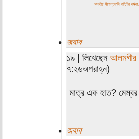
ভারতীয় সীমান্তরক্ষী বাহিনীর কর্
জবাব
১৯ | লিখেছেন
আলমগীর
৭:২৬অপরাহ্ন)
মাত্র এক হাত? মেম্বর
জবাব