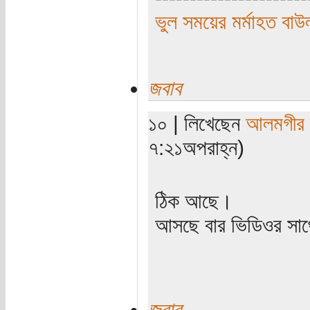
ভুল সময়ের মর্মাহত বাউ
জবাব
১০ | লিখেছেন
আলমগীর
৭:২১অপরাহ্ন)
ঠিক আছে।
আসছে বার ভিডিওর সাথ
জবাব