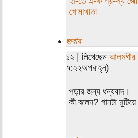
হা-তে এ-ক প্র-স্থ জো-
খোমাখাতা
জবাব
১২ | লিখেছেন
আলমগীর
৭:২২অপরাহ্ন)
পড়ার জন্য ধন্যবাদ।
কী বলেন? গানটা মুটিয়