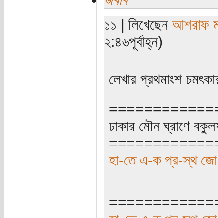
১১ | লিখেছেন
আশরাফ ম
২:৪৬পূর্বাহ্ন)
লেখার প্রথমাংশ চমৎকা
============
ঢাকার মৌন ঘ্রাণে বকুল
============
হা-তে এ-ক প্র-স্থ জো-
============