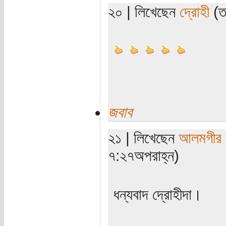
২০ | লিখেছেন
দ্রোহী
(তা
জবাব
২১ | লিখেছেন
আলমগীর
৭:২৭অপরাহ্ন)
ধন্যবাদ দ্রোহীদা।