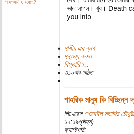
দেখ। আমার মনে হয় তোমার গা
পাসওয়ার্ড হারিয়েছে?
ভাল লাগল। খুব। Death cab 
you into
মাশীদ এর ব্লগ
মন্তব্য করুন
বিস্তারিত...
৩১০বার পঠিত
শাহরিক মানুষ কি বিচ্ছিন্ন
লিখেছেন
শোহেইল মতাহির চৌধুরী
১২:১৯পূর্বাহ্ন)
ক্যাটেগরি: