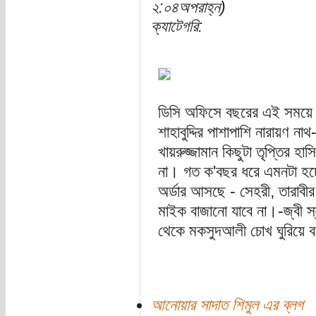
২:০৪অপরাহ্ন)
ক্যাটেগরি:
ডিসি অফিসে বছরের এই সময়ে
শাহাবুদ্দির পাশাপাশি নারায়
খায়রুজ্জামান কিছুটা তৃপ্তির হা
না। গত ক'বছর ধরে এমনটা হচ
অর্ডার আসছে - সেহরী, তারাবী
মাইক বাজানো যাবে না।-জ্বী স্
থেকে মকসুদআলী চোখ ঘুরিয়ে ব
আনোয়ার সাদাত শিমুল এর ব্লগ