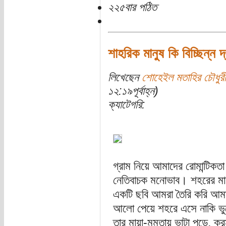
২২৫বার পঠিত
শাহরিক মানুষ কি বিচ্ছিন্ন
লিখেছেন
শোহেইল মতাহির চৌধুরী
১২:১৯পূর্বাহ্ন)
ক্যাটেগরি:
গ্রাম নিয়ে আমাদের রোমান্টি
নেতিবাচক মনোভাব। শহরের মা
একটি ছবি আমরা তৈরি করি আমাদে
আলো পেয়ে শহরে এসে নাকি ভুল
তার মায়া-মমতায় ভাটা পড়ে, ক্