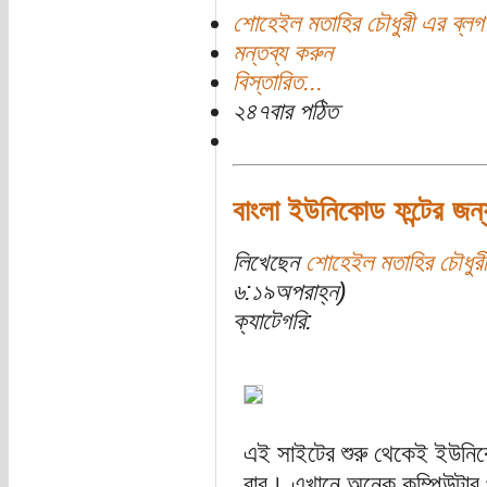
শোহেইল মতাহির চৌধুরী এর ব্লগ
মন্তব্য করুন
বিস্তারিত...
২৪৭বার পঠিত
বাংলা ইউনিকোড ফন্টের জন্
লিখেছেন
শোহেইল মতাহির চৌধুরী
৬:১৯অপরাহ্ন)
ক্যাটেগরি:
এই সাইটের শুরু থেকেই ইউনিকোড
বার। এখানে অনেক কম্পিউটার