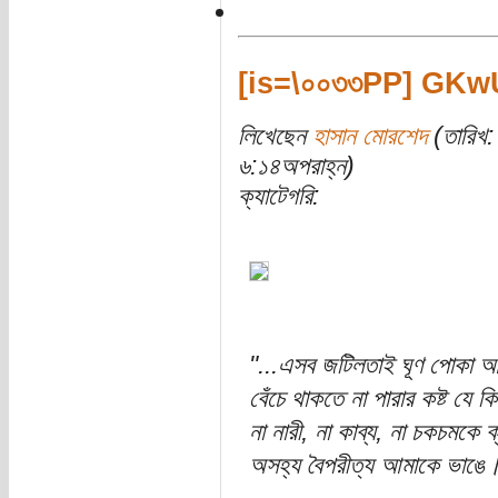
[is=\০০৩৩PP] GKw
লিখেছেন
হাসান মোরশেদ
(তারিখ:
৬:১৪অপরাহ্ন)
ক্যাটেগরি:
"...এসব জটিলতাই ঘূণ পোকা আমা
বেঁচে থাকতে না পারার কষ্ট যে 
না নারী, না কাব্য, না চকচমকে ক্
অসহ্য বৈপরীত্য আমাকে ভাঙে।