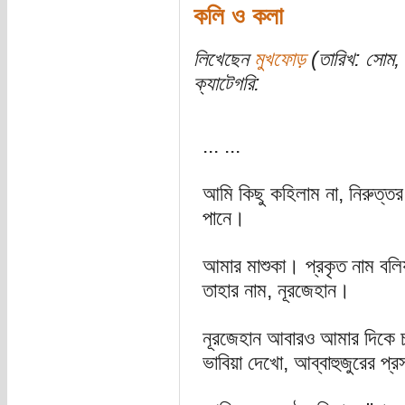
কলি ও কলা
লিখেছেন
মুখফোড়
(তারিখ: সোম,
ক্যাটেগরি:
... ...
আমি কিছু কহিলাম না, নিরুত্তর চ
পানে।
আমার মাশুকা। প্রকৃত নাম বলিয়
তাহার নাম, নূরজেহান।
নূরজেহান আবারও আমার দিকে চা
ভাবিয়া দেখো, আব্বাহুজুরের প্