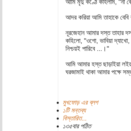
আমি মৃদু কণ্ঠে কহিলাম, "না ব
আদর করিয়া আমি তাহাকে বেবি
নূরজেহান আমার দস্ত তাহার দস্
কহিলো, "ওগো, ভাবিয়া দ্যাখো,
নিশ্চয়ই পারিবে ...।"
আমি আমার হস্ত ছাড়াইয়া লইয়া
ঘরজামাই থাকা আমার পক্ষে সম্
মুখফোড় এর ব্লগ
১টি মন্তব্য
বিস্তারিত...
১৩৫বার পঠিত