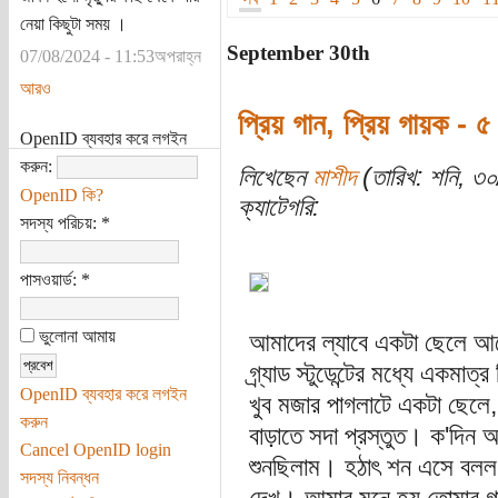
নেয়া কিছুটা সময় ।
September 30th
07/08/2024 - 11:53অপরাহ্ন
আরও
প্রিয় গান, প্রিয় গায়ক - ৫
OpenID ব্যবহার করে লগইন
করুন:
লিখেছেন
মাশীদ
(তারিখ: শনি, ৩
OpenID কি?
ক্যাটেগরি:
সদস্য পরিচয়:
*
পাসওয়ার্ড:
*
ভুলোনা আমায়
আমাদের ল্যাবে একটা ছেলে আ
গ্র্যাড স্টুডেন্টের মধ্যে একমা
OpenID ব্যবহার করে লগইন
খুব মজার পাগলাটে একটা ছেলে,
করুন
বাড়াতে সদা প্রস্তুত। ক'দিন
Cancel OpenID login
শুনছিলাম। হঠাৎ শন এসে বলল,
সদস্য নিবন্ধন