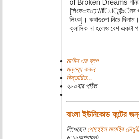
of Broken Dreams গানটা স
[লিংক=যঃঃঢ়://িি.িুড়ঁঃঁনব
লিংক]। কথাগুলো নিচে দিলাম।
ক্লাসিক না হলেও বেশ একটা গ
মাশীদ এর ব্লগ
মন্তব্য করুন
বিস্তারিত...
২৮০বার পঠিত
বাংলা ইউনিকোড ফন্টের জন্
লিখেছেন
শোহেইল মতাহির চৌধুরী
৬:১৯অপরাহ্ন)