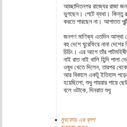
আচ্ছাদিতনগর রাজ্যের রাজা জন
ভুগছেন। পেটে ব্যথা। কিন্তু র
করতে পারছেন না। আপাতত পুল
জনগণ মাণিক্য এতদিন আস্থা র
বহু দেশে ঘুরেফিরে নানা দেশের
চিচিং। এর আগে তাঁর পাটমহিষী
নাই রাত নাই খালি হিন্দি পালা দ
ওষুধ খেতে দিলেন, তারপর থেকে 
আর বিকালে একটু ইতিহাস পড়েন
হয়েছিলো, শুধু পায়রার পায়ে ছ
বলে ওটাকে, দিনরাত শুধু
মুখফোড় এর ব্লগ