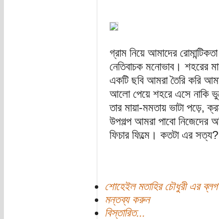
গ্রাম নিয়ে আমাদের রোমান্টি
নেতিবাচক মনোভাব। শহরের মা
একটি ছবি আমরা তৈরি করি আমাদে
আলো পেয়ে শহরে এসে নাকি ভুল
তার মায়া-মমতায় ভাটা পড়ে, ক্
উপগল্প আমরা পাবো নিজেদের অভি
ফিচার ফিল্মে। কতটা এর সত্য
শোহেইল মতাহির চৌধুরী এর ব্লগ
মন্তব্য করুন
বিস্তারিত...