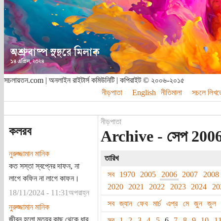
সচলায়তন.com | অনলাইন রাইটার্স কমিউনিটি | কপিরাইট © ২০০৬-২০১৫
নীড়পাতা
English
নীতিমালা
সচলে লিখত
নীড়পাতা
কলরব
Archive - সেপ 200
নুরুজ্জামান মানিক
তারিখ
কত সস্তা স্বপ্নের দাফন, না
সব
1970
2005
2006
2007
2008
লাগে কফিন না লাগে কাফন।
2020
2021
2022
2023
2024
20
18/11/2024 - 11:31অপরাহ্ন
সব
জ্যান
ফেব
মার্চ
এপ্র
মে
জুন
জুল
নুরুজ্জামান মানিক
জীবন হলো মৃত্যুর কাছ থেকে ধার
সব
1
2
3
4
5
6
7
8
9
10
1