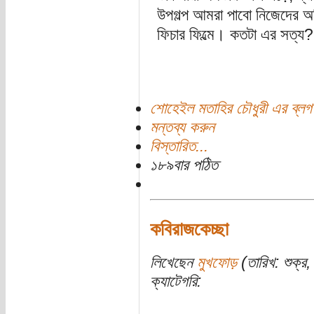
উপগল্প আমরা পাবো নিজেদের অভি
ফিচার ফিল্মে। কতটা এর সত্য
শোহেইল মতাহির চৌধুরী এর ব্লগ
মন্তব্য করুন
বিস্তারিত...
১৮৯বার পঠিত
কবিরাজকেচ্ছা
লিখেছেন
মুখফোড়
(তারিখ: শুক্র,
ক্যাটেগরি: