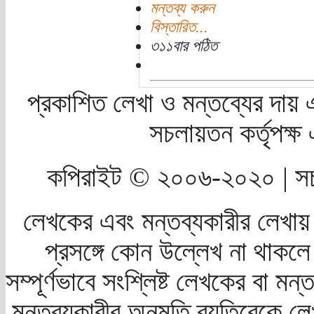
মন্তব্য করুন
বিস্তারিত...
৩১১বার পঠিত
প্রকাশিত লেখা ও মন্তব্যের দায় 
সচলায়তন কর্তৃপক্
কপিরাইট © ২০০৬-২০২০ | সচ
লেখকের এবং মন্তব্যকারীর লেখায়
প্রসঙ্গে কোন উল্লেখ না থাকলে স
সম্পূর্ণভাবে সংশ্লিষ্ট লেখকের বা মন
মন্তব্যকারীর অনুমতি ব্যতিরেকে লে