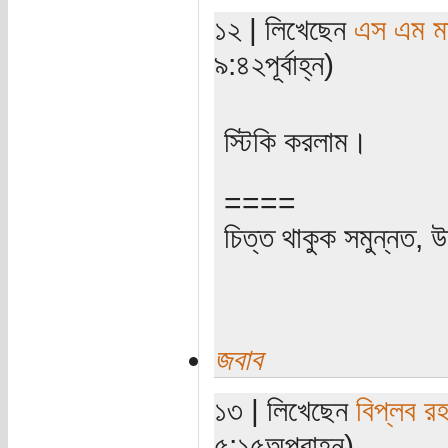
১২ | লিখেছেন
এস এম মাহ
৯:৪২পূর্বাহ্ন)
স্টিকি করলাম।
====
চিত্ত থাকুক সমুন্নত, উ
জবাব
১৩ | লিখেছেন
বিপ্লব র
৫:১৫অপরাহ্ন)