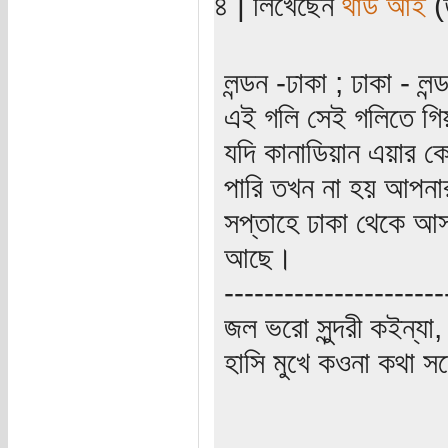
৪ | লিখেছেন
থার্ড আই
(ত
লন্ডন -ঢাকা ; ঢাকা - ল
এই গলি সেই গলিতে গিয়া 
যদি কানাডিয়ান এয়ার কে
পারি তখন না হয় আপনার
সপ্তাহে ঢাকা থেকে আস
আছে।
----------------------
জল ভরো সুন্দরী কইন্য
হাসি মুখে কওনা কথা সঙ