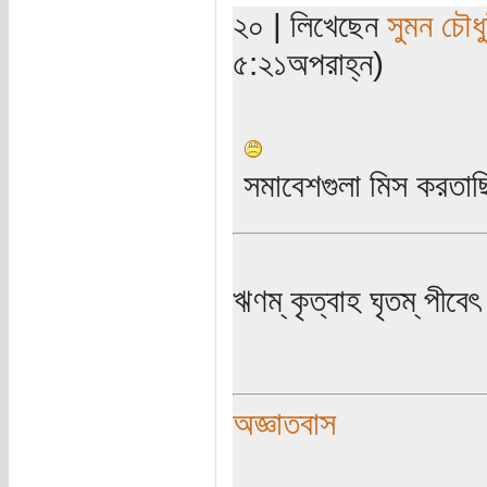
২০ | লিখেছেন
সুমন চৌধু
৫:২১অপরাহ্ন)
সমাবেশগুলা মিস করতাছি.
ঋণম্ কৃত্বাহ ঘৃতম্ পীবেৎ
অজ্ঞাতবাস