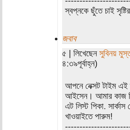
----------------------
স্বপ্নকে ছুঁতে চাই সৃষ্ট
জবাব
৫ | লিখেছেন
সুবিনয় মুস
৪:৩৯পূর্বাহ্ন)
আপনে নেক্সট টাইম এই
আইসেন। আমার কাজ পিকা
এট লিস্ট পিকা. সার্ক
খাওয়াইতে পারুম!
----------------------