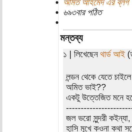
অমিত আহমেদ এর ব্লগ
৬৯৩বার পঠিত
মন্তব্য
১ | লিখেছেন
থার্ড আই
(ত
লন্ডন থেকে যেতে চাইলে 
অমিত ভাই??
একটু উত্তেজিত মনে হচ্
----------------------
জল ভরো সুন্দরী কইন্য
হাসি মুখে কওনা কথা সঙ