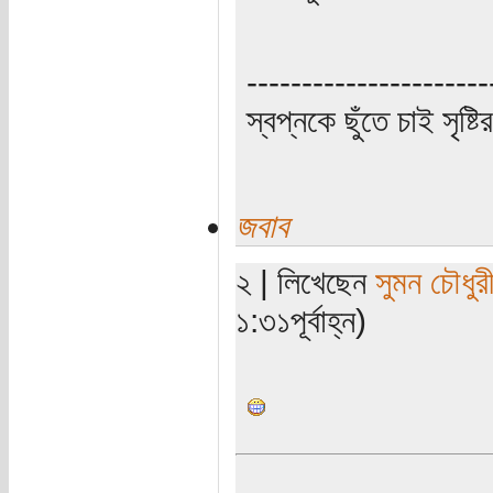
----------------------
স্বপ্নকে ছুঁতে চাই সৃষ্ট
জবাব
২ | লিখেছেন
সুমন চৌধুর
১:৩১পূর্বাহ্ন)