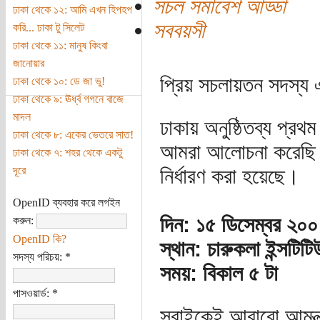
সচল সমাবেশ আড্ডা
ঢাকা থেকে ১২: আমি এখন হিপহপ
সববয়সী
করি... ঢাকা টু সিলেট
ঢাকা থেকে ১১: মানুষ কিংবা
জানোয়ার
প্রিয় সচলায়তন সদস্য 
ঢাকা থেকে ১০: ডে জা ভু!
ঢাকা থেকে ৯: ঊর্ধ্ব গগনে বাজে
মাদল
ঢাকায় অনুষ্ঠিতব্য প্র
ঢাকা থেকে ৮: একের ভেতরে সাত!
আমরা আলোচনা করেছি। 
ঢাকা থেকে ৭: শহর থেকে একটু
দূরে
নির্ধারণ করা হয়েছে।
OpenID ব্যবহার করে লগইন
দিন: ১৫ ডিসেম্বর ২০০
করুন:
OpenID কি?
স্থান: চারুকলা ইন্সটিট
সদস্য পরিচয়:
*
সময়: বিকাল ৫ টা
পাসওয়ার্ড:
*
সবাইকেই আবারো আমন্ত্