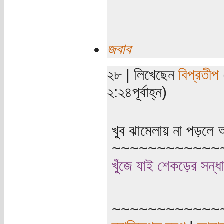
জবাব
২৮ | লিখেছেন
বিপ্রতীপ
২:২৪পূর্বাহ্ন)
খুব ঝামেলায় না পড়ল
~~~~~~~~~~~~
খুঁজে যাই শেকড়ের সন্
~~~~~~~~~~~~