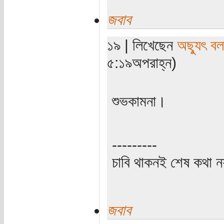
জবাব
১৯ | লিখেছেন
অছ্যুৎ বল
৫:১৯অপরাহ্ন)
শুভকামনা।
---------
চাবি থাকনই শেষ কথা ন
জবাব