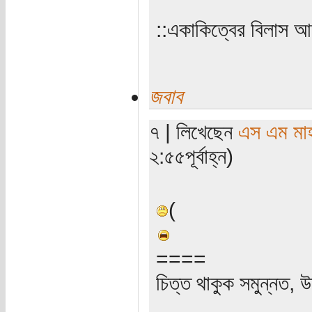
‌‌::একাকিত্বের বিলাস 
জবাব
৭ | লিখেছেন
এস এম মাহব
২:৫৫পূর্বাহ্ন)
(
====
চিত্ত থাকুক সমুন্নত, উ