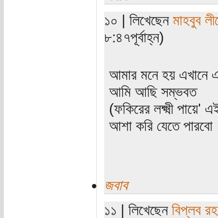
১০ | লিখেছেন
মাহবুব লী
৮:৪৭পূর্বাহ্ন)
আমার মনে হয় এখানে এ
আমি আছি সম্ভবত
(‌ফকিরের লক্ষ্মী পায়ে
আশা করি যেতে পারবো
জবাব
১১ | লিখেছেন
বিপ্লব রহ