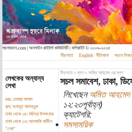
সচলায়তন.com | অনলাইন রাইটার্স কমিউনিটি | কপিরাইট © ২০০৬-২০১৫
নীড়পাতা
English
নীতিমালা
সচলে লিখত
নীড়পাতা
»
ব্লগ
»
অমিত আহমেদ এর ব্লগ
লেখকের অন্যান্য
সচল সমাবেশ, ঢাকা, ডি
লেখা
লিখেছেন
অমিত আহমেদ
গুরু, তোমায় সালাম
১২:২৩পূর্বাহ্ন)
গল্প: অনাহূত আগন্তুক
ক্যাটেগরি:
ঢাকা থেকে ১৪: সচিত্র উপসংহার
ঢাকা থেকে ১৩: আনলাকি থার্টিনে
সমসাময়িক
"শেষ"