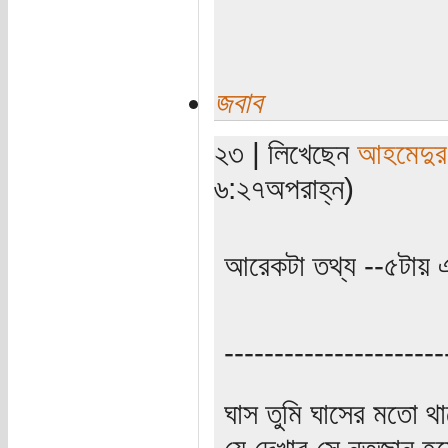
জবাব
২৩ | লিখেছেন
আহমেদুর
৬:২৭অপরাহ্ন)
আরেকটা তথ্য --৫টায় এ
----------------------
ঘাস তুমি ঘাসের মতো থাক
যে দেখার সে নতজানু হয়