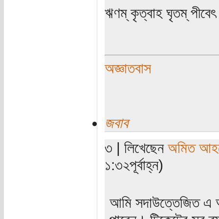
ঋণম্ কৃত্বাহ ঘৃতম্ পীবেৎ
অজ্ঞাতবাস
জবাব
৩ | লিখেছেন
অমিত আহ
১:৩২পূর্বাহ্ন)
আমি সদাউত্তেজিত এ অ