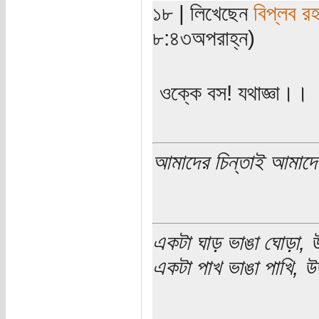
১৮ | লিখেছেন
বিপ্লব র
৮:৪৩অপরাহ্ন)
ওক্কে বস! যথাজ্ঞা।।
আমাদের চিন্তাই আমাদে
একটা ঘাড় ভাঙা ঘোড়া, উ
একটা পাখ ভাঙা পাখি, উড