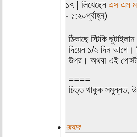
১৭ | লিখেছেন
এস এম মাহ
- ১:২০পূর্বাহ্ন)
ঠিকাছে স্টিকি ছুটাইলাম
দিয়েন ১/২ দিন আগে। ব
উপর। অথবা এই পোস্টট
====
চিত্ত থাকুক সমুন্নত, উ
জবাব