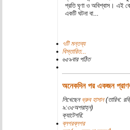
প্রতি ঘৃণা ও অবিশ্বাস। এই বো
একটি ঘটনা বা...
৭টি মন্তব্য
বিস্তারিত...
৬৫৯বার পঠিত
অনেকদিন পর একজন প্রাণবন
লিখেছেন
ধ্রুব হাসান
(তারিখ: রব
৯:৩৫অপরাহ্ন)
ক্যাটেগরি:
ব্লগরব্লগর