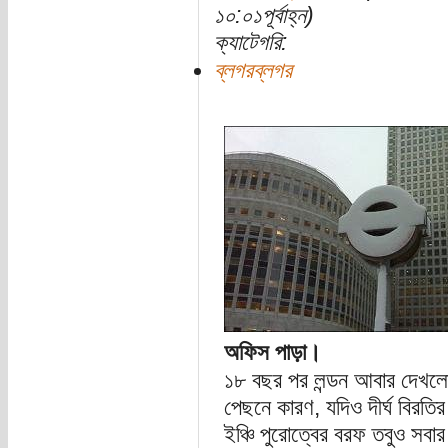
১০:০১পূর্বাহ্ন)
ক্যাটেগরি:
ব্লগরব্লগর
অফিস পাড়া।
১৮ বছর পর লন্ডন আবার দেখলো নি
পেছনে কারণ, যদিও দীর্ঘ বিরতি
ইঞ্চি পুরোত্বের বরফ তবুও সবার