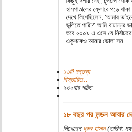
কিছুই বলার নেই, চুপচাপ শোক জা
হাসপাতালের ফ্লোরে পড়ে থাকা 
দেখে লিখেছিলেন, 'আমার ভাইয়ের
ভুলিতে পারি?' আমি বায়ান্নর ভা
তবে ২০০৯ এ এসে যে নির্বাচারে
একুশকেও আমার ভোলা সম...
১৩টি মন্তব্য
বিস্তারিত...
৯৩৯বার পঠিত
১৮ বছর পর লন্ডন আবার দেখ
লিখেছেন
ধ্রুব হাসান
(তারিখ: মঙ