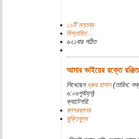
১১টি মন্তব্য
বিস্তারিত...
৬২১বার পঠিত
আমার ভাইয়ের রক্তে রঞ্জি
লিখেছেন
ধ্রুব হাসান
(তারিখ: শু
৬:০৬পূর্বাহ্ন)
ক্যাটেগরি:
ব্লগরব্লগর
মুক্তিযুদ্ধ