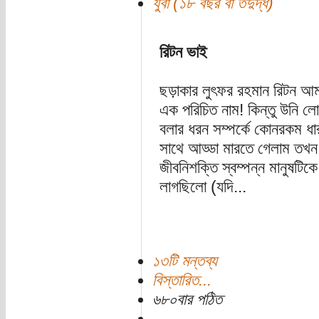
যুবা (১৮ বছর বা তদুর্দ্ধ)
রিটন ভাই
ছড়াকার লুৎফর রহমান রিটন আ
এক পরিচিত নাম! কিন্তু উনি লোকট
বলার ধরন সম্পর্কে কোনরকম ধ
সাথে আড্ডা মারতে গেলাম তখন 
জীবনিশক্তি স্বম্পন্ন মানুষটিক
লাগছিলো (যদি...
১৩টি মন্তব্য
বিস্তারিত...
৬৮০বার পঠিত