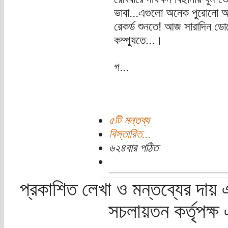
ভাবা...এগুলো অনেক পুরোনো অ
রেকর্ড শুনতে! আজ সারাদিন ড
কম্প্যুতে...।
গ...
৫টি মন্তব্য
বিস্তারিত...
৬২৪বার পঠিত
প্রকাশিত লেখা ও মন্তব্যের দায় 
সচলায়তন কর্তৃপক্