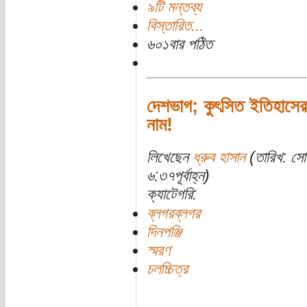
৯টি মন্তব্য
বিস্তারিত...
৬০১বার পঠিত
দেশভাগ; কুৎসিত ইতিহাসের
নাম!
লিখেছেন
ধ্রুব হাসান
(তারিখ: সো
৬:৩৭পূর্বাহ্ন)
ক্যাটেগরি:
ব্লগরব্লগর
দিনপঞ্জি
স্মরণ
চলচ্চিত্র