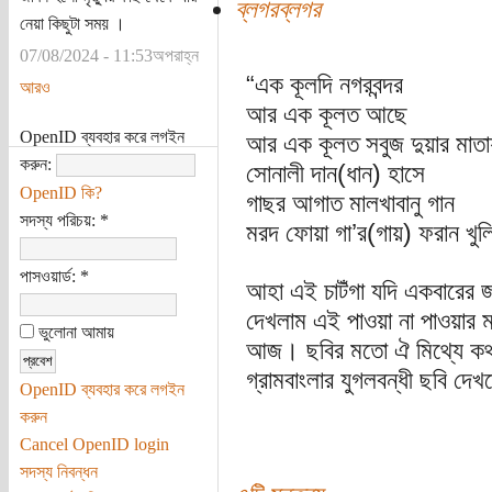
ব্লগরব্লগর
নেয়া কিছুটা সময় ।
07/08/2024 - 11:53অপরাহ্ন
“এক কূলদি নগরবন্দর
আরও
আর এক কূলত আছে
OpenID ব্যবহার করে লগইন
আর এক কূলত সবুজ দুয়ার মাতা
করুন:
সোনালী দান(ধান) হাসে
OpenID কি?
গাছর আগাত মালখাবানু গান
সদস্য পরিচয়:
*
মরদ ফোয়া গা’র(গায়) ফরান খু
পাসওয়ার্ড:
*
আহা এই চাটঁগা যদি একবারের জন
দেখলাম এই পাওয়া না পাওয়ার 
ভুলোনা আমায়
আজ। ছবির মতো ঐ মিথ্যে কথ
গ্রামবাংলার যুগলবন্ধী ছবি দে
OpenID ব্যবহার করে লগইন
করুন
Cancel OpenID login
সদস্য নিবন্ধন