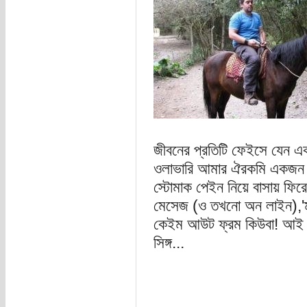
জীবনের প্রতিটি ফেইসে যেন এক
ওলাভারি আমার ঐরকমি একজন 
স্টোমাক পেইন নিয়ে বাসায় ফি
মেসেজ (ও তখনো অন লাইন),'ম
কেইম আউট ফ্রম কিউবা! আই নী
সিঙ্গ...