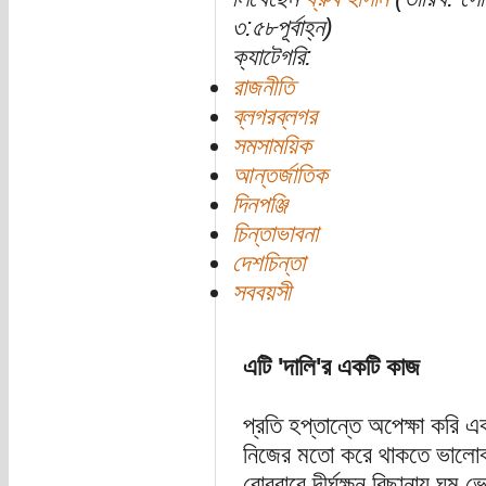
৩:৫৮পূর্বাহ্ন)
ক্যাটেগরি:
রাজনীতি
ব্লগরব্লগর
সমসাময়িক
আন্তর্জাতিক
দিনপঞ্জি
চিন্তাভাবনা
দেশচিন্তা
সববয়সী
এটি 'দালি'র একটি কাজ
প্রতি হপ্তান্তে অপেক্ষা করি এ
নিজের মতো করে থাকতে ভালো
রোববারে দীর্ঘক্ষন বিছানায় ঘুম 