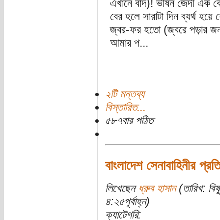
এখানে বাদ)! ভীষন জেদী এক 
বের হলে সারাটা দিন ব্যর্থ হয়
জ্বর-ফর হতো (জ্বরে পড়ার জ
আমার প...
২টি মন্তব্য
বিস্তারিত...
৫৮৭বার পঠিত
বাংলাদেশ সেনাবাহিনীর প্রত
লিখেছেন
ধ্রুব হাসান
(তারিখ: বিষ
৪:২৫পূর্বাহ্ন)
ক্যাটেগরি: