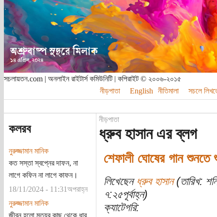
সচলায়তন.com | অনলাইন রাইটার্স কমিউনিটি | কপিরাইট © ২০০৬-২০১৫
নীড়পাতা
English
নীতিমালা
সচলে লিখত
নীড়পাতা
কলরব
ধ্রুব হাসান এর ব্লগ
নুরুজ্জামান মানিক
শেফালী ঘোষের গান শুনতে 
কত সস্তা স্বপ্নের দাফন, না
লাগে কফিন না লাগে কাফন।
লিখেছেন
ধ্রুব হাসান
(তারিখ: শন
18/11/2024 - 11:31অপরাহ্ন
৭:২৫পূর্বাহ্ন)
নুরুজ্জামান মানিক
ক্যাটেগরি:
জীবন হলো মৃত্যুর কাছ থেকে ধার