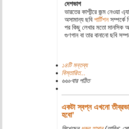
দেশভাগ
ভারতের কাশ্মীরে জন্ম নেওয়া এ্
অসামান্য ছবি
পার্টিশন
সম্পর্কে
পর কিছু লেখার মতো মানসিক অ
গুণগান বা তার বানানো ছবি সম্পর্
১৪টি মন্তব্য
বিস্তারিত...
৬৬৮বার পঠিত
একটা স্বপ্ন এখনো তীব্রভা
হবো’
লিখেছেন
ধ্রুব হাসান
(তারিখ: সো