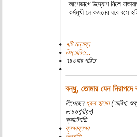
আগেভাগে উদ্যোগ নিলে যাতায়া
কর্মমূখী লোকজনের ঘরে বসে হল
৭টি মন্তব্য
বিস্তারিত...
৭৪৩বার পঠিত
বন্ধু, তোমার যেন নিরাপদে 
লিখেছেন
ধ্রুব হাসান
(তারিখ: শু
৮:৪৬পূর্বাহ্ন)
ক্যাটেগরি:
ব্লগরব্লগর
দিনপঞ্জি