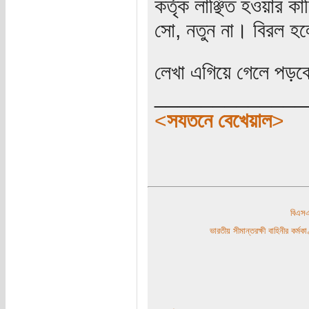
কর্তৃক লাঞ্ছিত হওয়ার ক
সো, নতুন না। বিরল হল
লেখা এগিয়ে গেলে পড়ব
_____________
<
সযতনে বেখেয়াল
>
বিএ
ভারতীয় সীমান্তরক্ষী বাহিনীর কর্