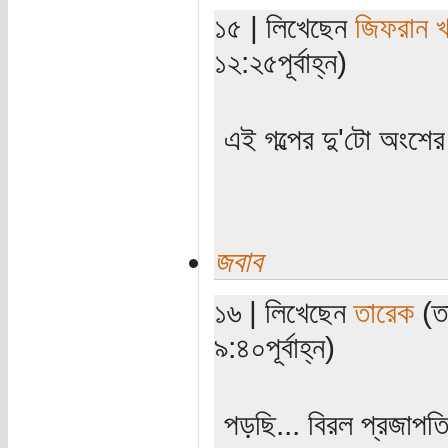
১৫ | লিখেছেন
জিফরান খ
১২:২৫পূর্বাহ্ন)
এই গল্পের দু'টো অংশের 
জবাব
১৬ | লিখেছেন
তারেক
(ত
৯:৪০পূর্বাহ্ন)
পড়ছি... বিরল প্রজাপত