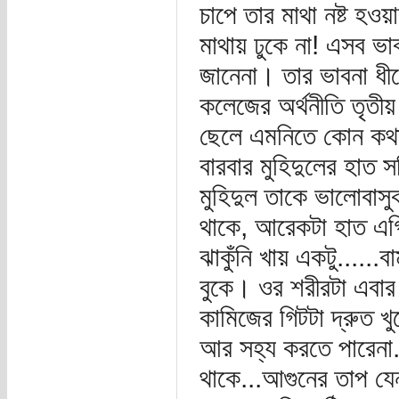
চাপে তার মাথা নষ্ট হ
মাথায় ঢুকে না! এসব ভ
জানেনা। তার ভাবনা ধীরে
কলেজের অর্থনীতি তৃতীয় ব
ছেলে এমনিতে কোন কথা
বারবার মুহিদুলের হাত 
মুহিদুল তাকে ভালোবাস
থাকে, আরেকটা হাত এগি
ঝাকুঁনি খায় একটু.....
বুকে। ওর শরীরটা এবার 
কামিজের গিটটা দ্রুত খুল
আর সহ্য করতে পারেনা..
থাকে...আগুনের তাপ যেন