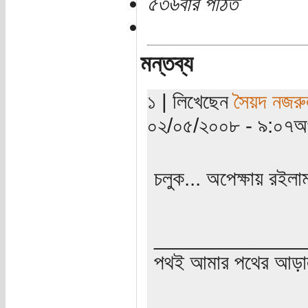
৫৩৬বার পঠিত
মন্তব্য
১ | লিখেছেন
সৈয়দ নজরু
০২/০৫/২০০৮ - ৯:০৭অপ
চলুক... অপেক্ষায় রইলাম
_____________
পথই আমার পথের আড়