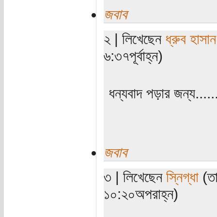
জবাব
২ | লিখেছেন
ধ্রুব হাসান
৬:৩৭পূর্বাহ্ন)
ধন্যবাদ পড়ার জন্য......
জবাব
৩ | লিখেছেন
স্নিগ্ধা
(তা
১০:২০অপরাহ্ন)