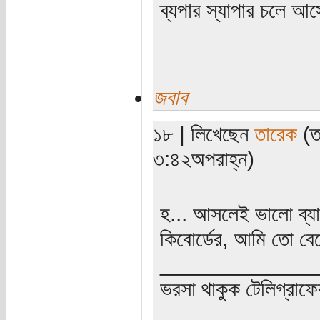
ব্যপার স্যাপার চলে আস
জবাব
১৮ | লিখেছেন
তারেক
(ত
৩:৪২অপরাহ্ন)
হ... আসলেই ভালো ব্যা
কিবোর্ডের, আমি তো ব
_____________
ভরসা থাকুক টেলিগ্রাফে