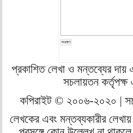
প্রকাশিত লেখা ও মন্তব্যের দায় 
সচলায়তন কর্তৃপক্
কপিরাইট © ২০০৬-২০২০ | সচ
লেখকের এবং মন্তব্যকারীর লেখায়
প্রসঙ্গে কোন উল্লেখ না থাকলে স