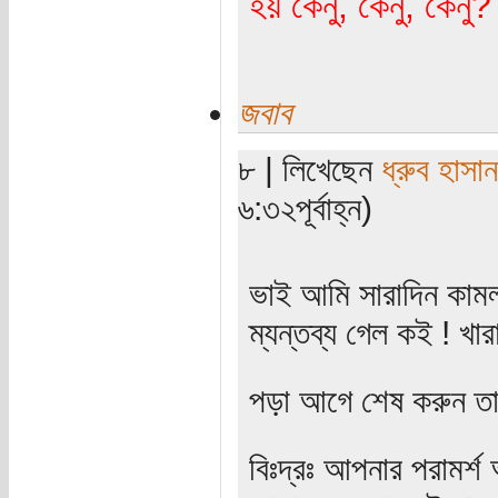
হয় কেনু, কেনু, কেনু
জবাব
৮ | লিখেছেন
ধ্রুব হাসান
৬:৩২পূর্বাহ্ন)
ভাই আমি সারাদিন কাম
ম্যন্তব্য গেল কই ! খ
পড়া আগে শেষ করুন তার
বিঃদ্রঃ আপনার পরামর্শ 