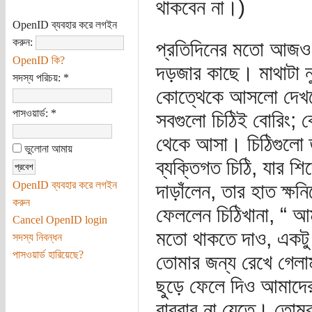
থাকবেন না।)
OpenID ব্যবহার করে লগইন
করুন:
প্রতিদিনের মতো আজও 
OpenID কি?
দড়জার কাছে। মাথাটা নু
সদস্য পরিচয়:
*
কোত্থেকে আসলো দেখতে 
পাসওয়ার্ড:
*
সবগুলো চিঠিই বোরিং; ক
থেকে আসা। চিঠিগুলো 
ভুলোনা আমায়
ব্যক্তিগত চিঠি, যার শি
OpenID ব্যবহার করে লগইন
দাড়াঁলেন, তার হাত ক্ষ
করুন
ফেললেন চিঠিখানা, “ আ
Cancel OpenID login
মতো থাকতে দাও, একটু 
সদস্য নিবন্ধন
পাসওয়ার্ড হারিয়েছে?
তোমার জন্য রেখে গেলা
ছুড়ে ফেলে দিও আমাদের
বারবার না যেতে। তোমর