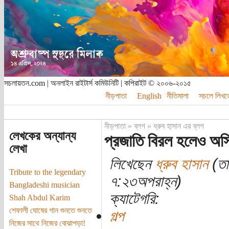
সচলায়তন.com | অনলাইন রাইটার্স কমিউনিটি | কপিরাইট © ২০০৬-২০১৫
নীড়পাতা
English
নীতিমালা
সচলে লিখত
নীড়পাতা
»
ব্লগ
»
ধ্রুব হাসান এর ব্লগ
লেখকের অন্যান্য
প্রজাতি বিরল হলেও অস্
লেখা
লিখেছেন
ধ্রুব হাসান
(তা
Tribute to the legendary
৭:২৩অপরাহ্ন)
Bangladeshi musician
ক্যাটেগরি:
Shah Abdul Karim
শেফালী ঘোষের গান শুনতে শুনতে
গল্প
নিজের সাথে নিজের বোঝাপড়া!