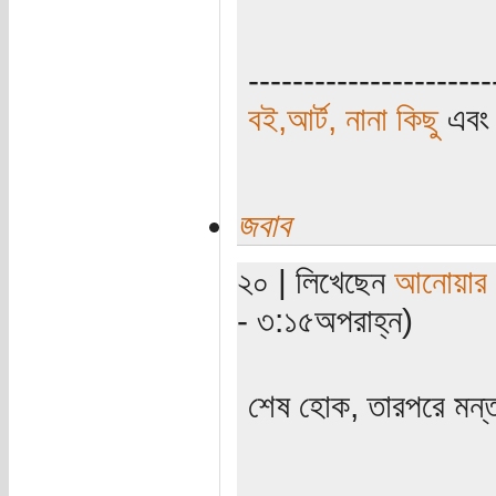
----------------------
বই,আর্ট, নানা কিছু
এব
জবাব
২০ | লিখেছেন
আনোয়ার স
- ৩:১৫অপরাহ্ন)
শেষ হোক, তারপরে মন্