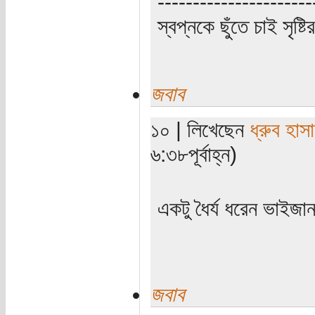
----------------------
স্বপ্নকে ছুঁতে চাই সৃষ্ট
জবাব
১০ | লিখেছেন
ধ্রুব হাস
৬:৩৮পূর্বাহ্ন)
একটু ধৈর্য ধরেন ভাইজান
জবাব