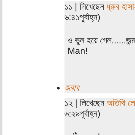
১১ | লিখেছেন
ধ্রুব হাসা
৬:৪১পূর্বাহ্ন)
ও ভুল হয়ে গেল......জ
Man!
জবাব
১২ | লিখেছেন
অতিথি ল
৬:২৯পূর্বাহ্ন)