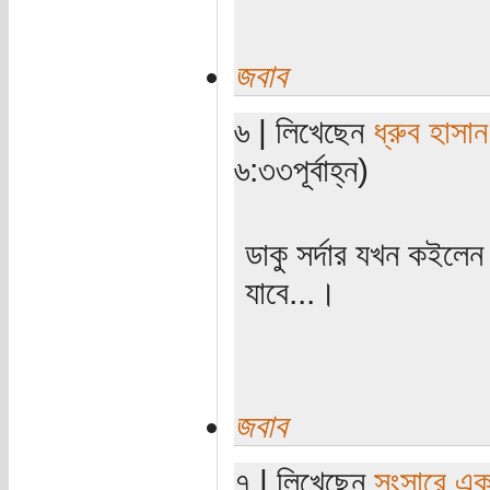
জবাব
৬ | লিখেছেন
ধ্রুব হাসান
৬:৩৩পূর্বাহ্ন)
ডাকু সর্দার যখন কইলেন
যাবে...।
জবাব
৭ | লিখেছেন
সংসারে এক স