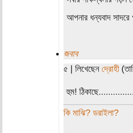
আপনার ধন্যবাদ সাদরে
জবাব
৫ | লিখেছেন
দ্রোহী
(তার
হুম! ঠিকাছে...............
কি মাঝি? ডরাইলা?