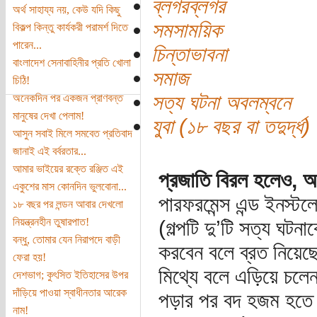
ব্লগরব্লগর
অর্থ সাহায্য নয়, কেউ যদি কিছু
সমসাময়িক
বিকল্প কিন্তু কার্যকরী পরামর্শ দিতে
পারেন...
চিন্তাভাবনা
বাংলাদেশ সেনাবাহিনীর প্রতি খোলা
সমাজ
চিঠি!
সত্য ঘটনা অবলম্বনে
অনেকদিন পর একজন প্রাণবন্ত
মানুষের দেখা পেলাম!
যুবা (১৮ বছর বা তদুর্দ্ধ)
আসুন সবাই মিলে সমবেত প্রতিবাদ
জানাই এই বর্বরতার...
আমার ভাইয়ের রক্তে রঞ্জিত এই
প্রজাতি বিরল হলেও, অ
একুশের মাস কোনদিন ভুলবোনা...
পারফরমেন্স এন্ড ইনস্টল
১৮ বছর পর লন্ডন আবার দেখলো
নিয়ন্ত্রনহীন তুষারপাত!
(গল্পটি দু’টি সত্য ঘটন
বন্ধু, তোমার যেন নিরাপদে বাড়ী
করবেন বলে ব্রত নিয়েছে
ফেরা হয়!
মিথ্যে বলে এড়িয়ে চলেন
দেশভাগ; কুৎসিত ইতিহাসের উপর
দাঁড়িয়ে পাওয়া স্বাধীনতার আরেক
পড়ার পর বদ হজম হতে 
নাম!