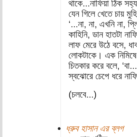
থাকে...নাফিয়া ঠিক সহ
যেন গিলে খেতে চায় মুহি
‘...না, না, এখনি না, প্
কাহিনি, ডান হাতটা নাফিয়
লাফ মেরে উঠে বসে, ধা
লোকটাকে। এক নিমিষে তা
চিতকার করে বলে, ‘বা..
স্বঝোরে চেপে ধরে নাফি
(চলবে...)
ধ্রুব হাসান এর ব্লগ