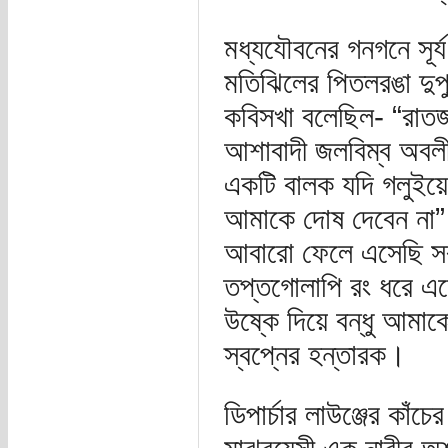
মধ্যযৌবনের গনগনে সূর্য
মতিঝিলের পিতলরঙা দুপ
কবিসখা বলেছিল- “রাতজা
আশাবাদী জলবিম্ব অবলী
একটি বালক যদি গলুইয়ে দ
আমাকে দোষ দেবেন না”
আবারো ফেলে এসেছি সব
তপ্তগোলাপি রং ধরে এলে
উষ্কে দিয়ে বন্ধু আমা
স্বপ্নের হন্তারক।
ডিপার্চার লাউঞ্জের কাঁ