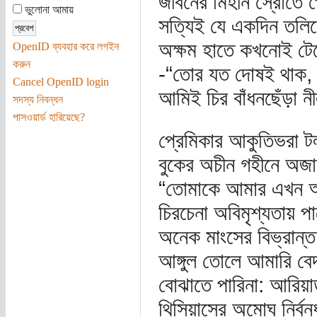
জীবনের মিহীন স্রোতে 
ভুলোনা আমায়
সত্যিই যে একদিন তলি
অক্ষম হাতে কখনোই টেন
OpenID ব্যবহার করে লগইন
করুন
-“তোর যত দোষই থাক,
Cancel OpenID login
আমিই চির বাঁধনছেঁড়া 
সদস্য নিবন্ধন
পাসওয়ার্ড হারিয়েছে?
প্রেমিকার আকুতিভরা ট
বুকের অচীন গহীনে অজান
“তোমাকে আমার এখন অ
চিরচেনা অবিমৃশ্যতায় প
অনেক মাংসের বিভ্রান্
আঙ্গুল তোলে আমারি বে
বোঝাতে পারিনা: আরিয়া
থিসিয়াসের অমোঘ নির্বন