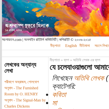
সচলায়তন.com | অনলাইন রাইটার্স কমিউনিটি | কপিরাইট © ২০০৬-২০১৫
নীড়পাতা
English
নীতিমালা
সচলে লিখত
নীড়পাতা
»
ব্লগ
»
অতিথি লেখক এর ব্লগ
লেখকের অন্যান্য
যে চলেযাওয়াগুলো আমাক
লেখা
লিখেছেন
অতিথি লেখক
(
পরীবাগে অঘ্রাজম, গোলযোগ
ক্যাটেগরি:
অনুবাদ - The Furnished
কবিতা
Room by O. HENRY
অনুবাদ - The Signal-Man by
মা
Charles Dickens