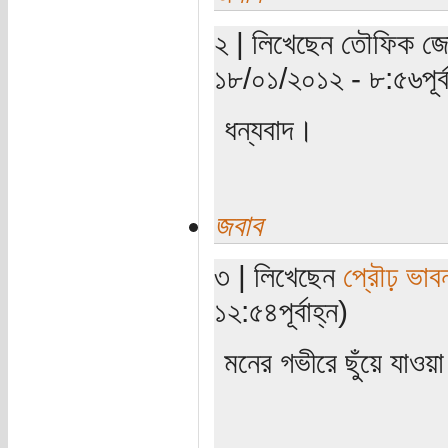
২ | লিখেছেন তৌফিক জোয়া
১৮/০১/২০১২ - ৮:৫৬পূর্ব
ধন্যবাদ।
জবাব
৩ | লিখেছেন
প্রৌঢ় ভাব
১২:৫৪পূর্বাহ্ন)
মনের গভীরে ছুঁয়ে যাওয়