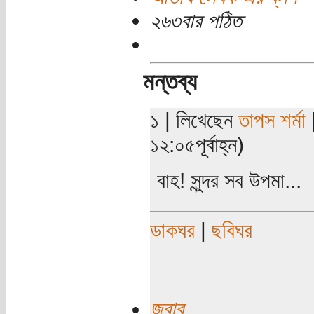
২৬৩বার পঠিত
মন্তব্য
১ | লিখেছেন
তাপস শর্মা
[
১২:০৫পূর্বাহ্ন)
বাহ! সুন্দর সব উপমা...
ডাকঘর
|
ছবিঘর
জবাব