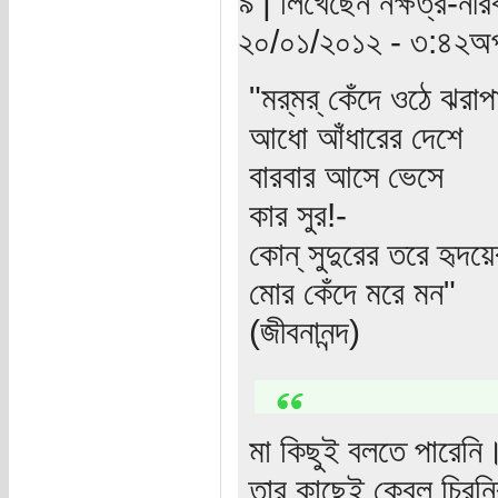
৯ | লিখেছেন নক্ষত্র-নীর
২০/০১/২০১২ - ৩:৪২অপ
"মর্‌মর্‌ কেঁদে ওঠে ঝ
আধো আঁধারের দেশে
বারবার আসে ভেসে
কার সুর!-
কোন্‌ সুদুরের তরে হৃদয়
মোর কেঁদে মরে মন"
(জীবনানন্দ)
মা কিছুই বলতে পারেনি
তার কাছেই কেবল চিরনি