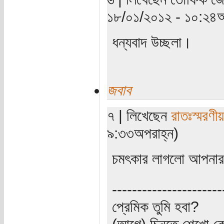
১৮/০১/২০১২ - ১০:২৪অ
ধন্যবাদ উচ্ছলা।
জবাব
৭ | লিখেছেন
রাতঃস্মরণীয়
৯:৩৩অপরাহ্ন)
চমৎকার লাগলো আপনার
----------------------
প্রেমিক তুমি হবা?
(আগে) চিনতে শেখো কো