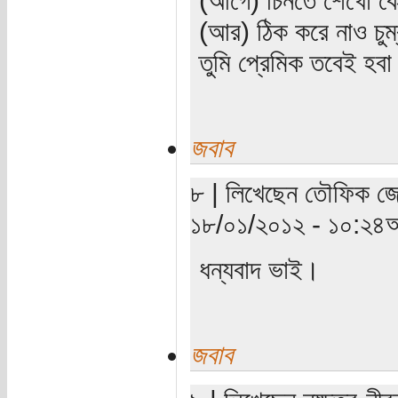
(আর) ঠিক করে নাও চুম
তুমি প্রেমিক তবেই হব
জবাব
৮ | লিখেছেন তৌফিক জোয়া
১৮/০১/২০১২ - ১০:২৪অ
ধন্যবাদ ভাই।
জবাব