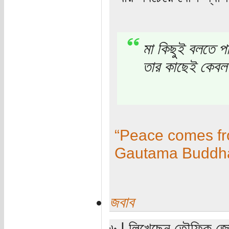
মা কিছুই বলতে প
তার কাছেই কেবল 
“Peace comes fro
Gautama Buddh
জবাব
৬ | লিখেছেন তৌফিক জোয়া