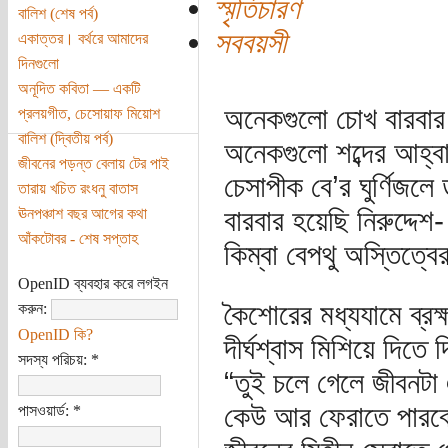
স্মৃতিচারণ
বালিশ (শেষ পর্ব)
সববয়সী
একাত্তর। বর্থরে আমাদের
দিনগুলো
অনূদিত কবিতা — একটি
অনেকগুলো চোখ বারবার 
প্রলয়গীত, চেসোয়াফ মিয়োশ
বালিশ (দ্বিতীয় পর্ব)
অনেকগুলো শব্দের আহ্বা
জীবনের পড়ন্ত বেলায় টের পাই
চেসাপীক বে’র ঘুর্ণিজলে 
তারায় খচিত রংধনু বাতাস
বারবার হয়েছি নিরুদ্দেশ-
ঊনপঞ্চাশ বছর আগের কথা
আঁকটোবর - শেষ সপ্তাহ
কিম্বা বেপথু অস্তিত্ব
OpenID ব্যবহার করে লগইন
কৈশোরের মধ্যযামে ব্রহ
করুন:
OpenID কি?
দীর্ঘশ্বাস মিশিয়ে দিতে 
সদস্য পরিচয়:
*
“তুই চলে গেলে জীবনটা
কেউ আর ফেরাতে পারব
পাসওয়ার্ড:
*