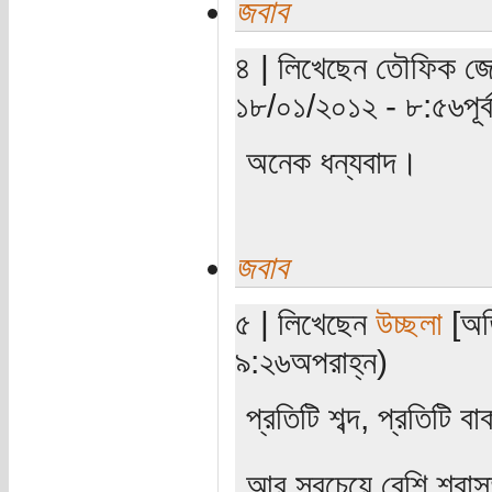
জবাব
৪ | লিখেছেন তৌফিক জোয়া
১৮/০১/২০১২ - ৮:৫৬পূর্ব
অনেক ধন্যবাদ।
জবাব
৫ | লিখেছেন
উচ্ছলা
[অতি
৯:২৬অপরাহ্ন)
প্রতিটি শব্দ, প্রতিটি বা
আর সবচেয়ে বেশি শ্বাসত