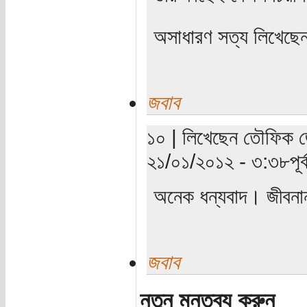
অসাধারণ সত্য লিখেছে
জবাব
১০ | লিখেছেন তৌফিক জোয়
২১/০১/২০১২ - ৩:৩৮পূর্ব
অনেক ধন্যবাদ। জীবনানন
জবাব
নতুন মন্তব্য করুন