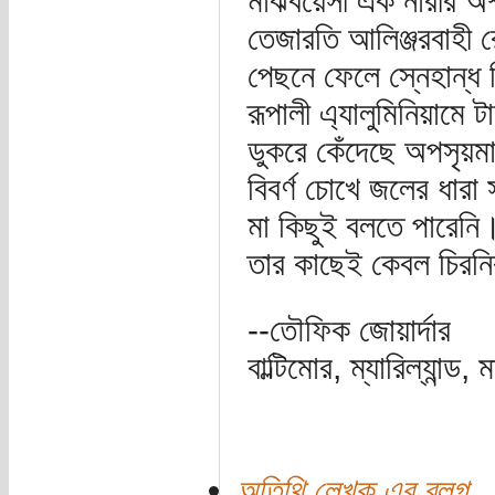
মাঝবয়েসী এক নারীর অশ
তেজারতি আলিঞ্জরবাহী 
পেছনে ফেলে স্নেহান্ধ ব
রূপালী এ্যালুমিনিয়ামে টা
ডুকরে কেঁদেছে অপসৃয়মা
বিবর্ণ চোখে জলের ধারা
মা কিছুই বলতে পারেনি
তার কাছেই কেবল চিরনি
--তৌফিক জোয়ার্দার
বাল্টিমোর, ম্যারিল্যান্ড, মা
অতিথি লেখক এর ব্লগ